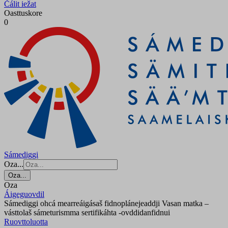
Čálit iežat
Oasttuskore
0
Sámediggi
Oza...
Oza...
Oza
Áigeguovdil
Sámediggi ohcá mearreáigásaš fidnoplánejeaddji Vasan matka –
vásttolaš sámeturismma sertifikáhta -ovddidanfidnui
Ruovttoluotta