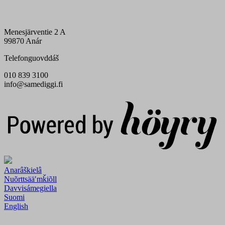
Menesjärventie 2 A
99870 Anár
Telefonguovddáš
010 839 3100
info@samediggi.fi
Digi- ja mainostoimisto Höyry Rovaniemi ja Oulu
Anarâškielâ
Nuõrttsääʹmǩiõll
Davvisámegiella
Suomi
English