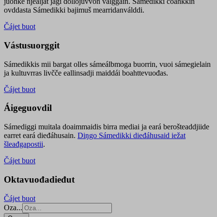
juohke njealját jagi dollojuvvon válggain. Sámedikki čoahkkin
ovddasta Sámedikki bajimuš mearridanválddi.
Čájet buot
Vástusuorggit
Sámedikkis mii bargat olles sámeálbmoga buorrin, vuoi sámegielain
ja kultuvrras livčče eallinsadji maiddái boahttevuođas.
Čájet buot
Áigeguovdil
Sámediggi muitala doaimmaidis birra mediai ja eará berošteaddjiide
earret eará dieđáhusain.
Diŋgo Sámedikki dieđáhusaid iežat
šleađgapostii
.
Čájet buot
Oktavuođadieđut
Čájet buot
Oza...