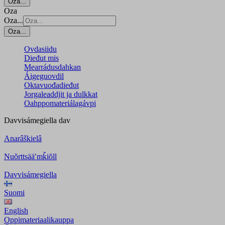
Oza...
Oza
Oza...
Oza...
Ovdasiidu
Dieđut mis
Mearrádusdahkan
Áigeguovdil
Oktavuođadieđut
Jorgaleaddjit ja dulkkat
Oahppomateriálagávpi
Davvisámegiella
dav
Anarâškielâ
Nuõrttsääʹmǩiõll
Davvisámegiella
Suomi
English
Oppimateriaalikauppa