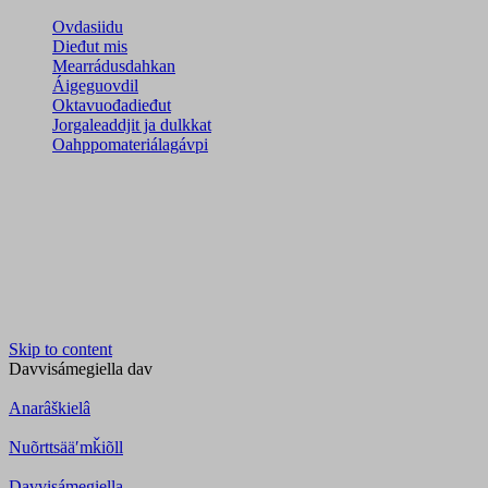
Ovdasiidu
Dieđut mis
Mearrádusdahkan
Áigeguovdil
Oktavuođadieđut
Jorgaleaddjit ja dulkkat
Oahppomateriálagávpi
Skip to content
Davvisámegiella
dav
Anarâškielâ
Nuõrttsääʹmǩiõll
Davvisámegiella