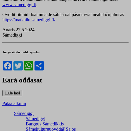
www.samediggi.fi
.
Ovddit fitnuid doaimmaide sáhttá oahpásmuvvat neahttačujuhusas
https://matkailu.samediggi.fi/
Anáris 27.5.2024
Sámediggi
Juoge siiddu ovddosguvlui
Facebook
Twitter
WhatsApp
Share
Eará ođđasat
Palaa alkuun
Sámediggi
Sámediggi
Barggus Sámedikkis
Sámekulturguovddáš Sajos