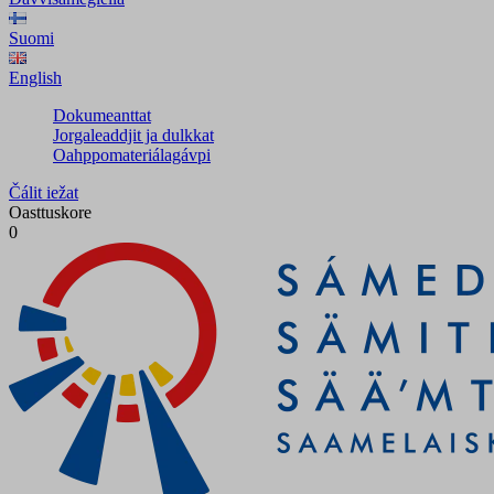
Suomi
English
Dokumeanttat
Jorgaleaddjit ja dulkkat
Oahppomateriálagávpi
Čálit iežat
Oasttuskore
0