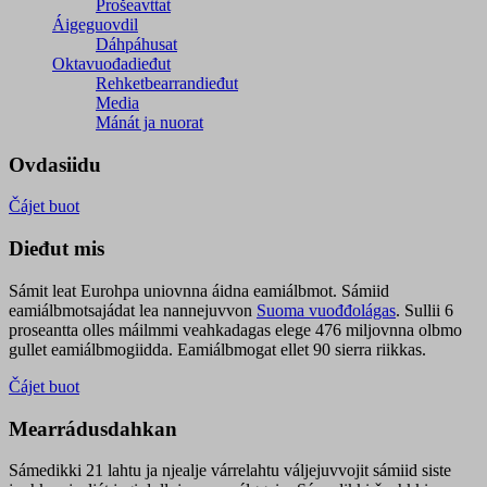
Prošeavttat
Áigeguovdil
Dáhpáhusat
Oktavuođadieđut
Rehketbearrandieđut
Media
Mánát ja nuorat
Ovdasiidu
Čájet buot
Dieđut mis
Sámit leat Eurohpa uniovnna áidna eamiálbmot. Sámiid
eamiálbmotsajádat lea nannejuvvon
Suoma vuođđolágas
. Sullii 6
proseantta olles máilmmi veahkadagas elege 476 miljovnna olbmo
gullet eamiálbmogiidda. Eamiálbmogat ellet 90 sierra riikkas.
Čájet buot
Mearrádusdahkan
Sámedikki 21 lahtu ja njealje várrelahtu váljejuvvojit sámiid siste