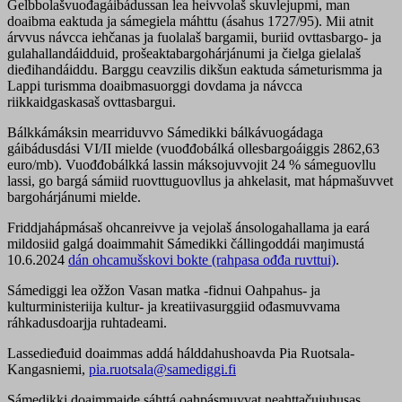
Gelbbolašvuođagáibádussan lea heivvolaš skuvlejupmi, man
doaibma eaktuda ja sámegiela máhttu (ásahus 1727/95). Mii atnit
árvvus návcca iehčanas ja fuolalaš bargamii, buriid ovttasbargo- ja
gulahallandáidduid, prošeaktabargohárjánumi ja čielga gielalaš
dieđihandáiddu. Barggu ceavzilis dikšun eaktuda sámeturismma ja
Lappi turismma doaibmasuorggi dovdama ja návcca
riikkaidgaskasaš ovttasbargui.
Bálkkámáksin mearriduvvo Sámedikki bálkávuogádaga
gáibádusdási VI/II mielde (vuođđobálká ollesbargoáiggis 2862,63
euro/mb). Vuođđobálkká lassin máksojuvvojit 24 % sámeguovllu
lassi, go bargá sámiid ruovttuguovllus ja ahkelasit, mat hápmašuvvet
bargohárjánumi mielde.
Friddjahápmásaš ohcanreivve ja vejolaš ánsologahallama ja eará
mildosiid galgá doaimmahit Sámedikki čállingoddái maŋimustá
10.6.2024
dán ohcamušskovi bokte (rahpasa ođđa ruvttui)
.
Sámediggi lea ožžon Vasan matka -fidnui Oahpahus- ja
kulturministeriija kultur- ja kreatiivasurggiid ođasmuvvama
ráhkadusdoarjja ruhtadeami.
Lassedieđuid doaimmas addá hálddahushoavda Pia Ruotsala-
Kangasniemi,
pia.ruotsala@samediggi.fi
Sámedikki doaimmaide sáhttá oahpásmuvvat neahttačujuhusas