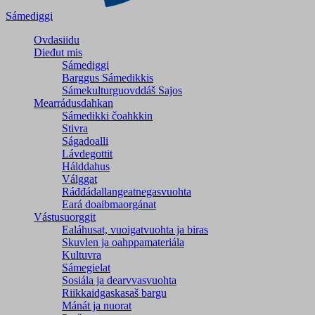
Sámediggi
Ovdasiidu
Dieđut mis
Sámediggi
Barggus Sámedikkis
Sámekulturguovddáš Sajos
Mearrádusdahkan
Sámedikki čoahkkin
Stivra
Ságadoalli
Lávdegottit
Hálddahus
Válggat
Ráđđádallangeatnegas­vuohta
Eará doaibmaorgánat
Vástusuorggit
Ealáhusat, vuoigatvuohta ja biras
Skuvlen ja oahppamateriála
Kultuvra
Sámegielat
Sosiála ja dearvvasvuohta
Riikkaidgaskasaš bargu
Mánát ja nuorat