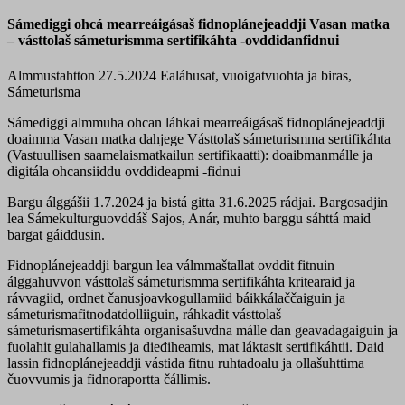
Sámediggi ohcá mearreáigásaš fidnoplánejeaddji Vasan matka
– vásttolaš sámeturismma sertifikáhta -ovddidanfidnui
Almmustahtton 27.5.2024
Ealáhusat, vuoigatvuohta ja biras,
Sámeturisma
Sámediggi almmuha ohcan láhkai mearreáigásaš fidnoplánejeaddji
doaimma Vasan matka dahjege Vásttolaš sámeturismma sertifikáhta
(Vastuullisen saamelaismatkailun sertifikaatti): doaibmanmálle ja
digitála ohcansiiddu ovddideapmi -fidnui
Bargu álggášii 1.7.2024 ja bistá gitta 31.6.2025 rádjai. Bargosadjin
lea Sámekulturguovddáš Sajos, Anár, muhto barggu sáhttá maid
bargat gáiddusin.
Fidnoplánejeaddji bargun lea válmmaštallat ovddit fitnuin
álggahuvvon vásttolaš sámeturismma sertifikáhta kritearaid ja
rávvagiid, ordnet čanusjoavkogullamiid báikkálaččaiguin ja
sámeturismafitnodatdolliiguin, ráhkadit vásttolaš
sámeturismasertifikáhta organisašuvdna málle dan geavadagaiguin ja
fuolahit gulahallamis ja dieđiheamis, mat láktasit sertifikáhtii. Daid
lassin fidnoplánejeaddji vástida fitnu ruhtadoalu ja ollašuhttima
čuovvumis ja fidnoraportta čállimis.