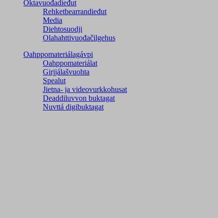
Oktavuođadieđut
Rehketbearrandieđut
Media
Diehtosuodji
Olahahttivuođačilgehus
Oahppomateriálagávpi
Oahppomateriálat
Girjjálašvuohta
Spealut
Jietna- ja videovurkkohusat
Deaddiluvvon buktagat
Nuvttá digibuktagat