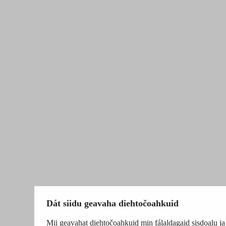
Dát siidu geavaha diehtočoahkuid
Mii geavahat diehtočoahkuid min fálaldagaid sisdoalu ja