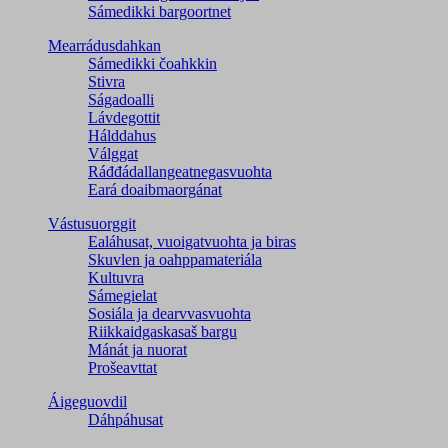
Sámedikki bargoortnet
Mearrádusdahkan
Sámedikki čoahkkin
Stivra
Ságadoalli
Lávdegottit
Hálddahus
Válggat
Ráđđádallangeatnegas­vuohta
Eará doaibmaorgánat
Vástusuorggit
Ealáhusat, vuoigatvuohta ja biras
Skuvlen ja oahppamateriála
Kultuvra
Sámegielat
Sosiála ja dearvvasvuohta
Riikkaidgaskasaš bargu
Mánát ja nuorat
Prošeavttat
Áigeguovdil
Dáhpáhusat