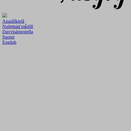
Anarâškielâ
Nuõrttsääʹmǩiõll
Davvisámegiella
Suomi
English