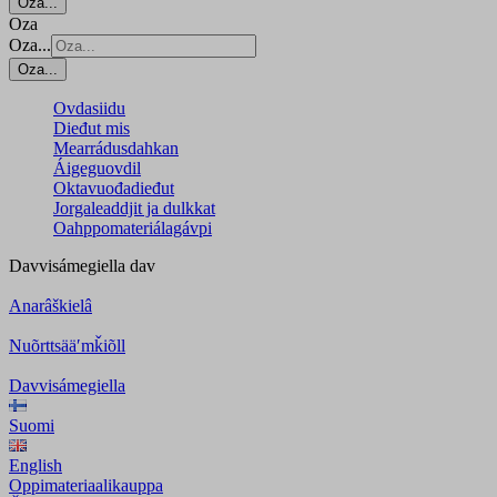
Oza...
Oza
Oza...
Oza...
Ovdasiidu
Dieđut mis
Mearrádusdahkan
Áigeguovdil
Oktavuođadieđut
Jorgaleaddjit ja dulkkat
Oahppomateriálagávpi
Davvisámegiella
dav
Anarâškielâ
Nuõrttsääʹmǩiõll
Davvisámegiella
Suomi
English
Oppimateriaalikauppa