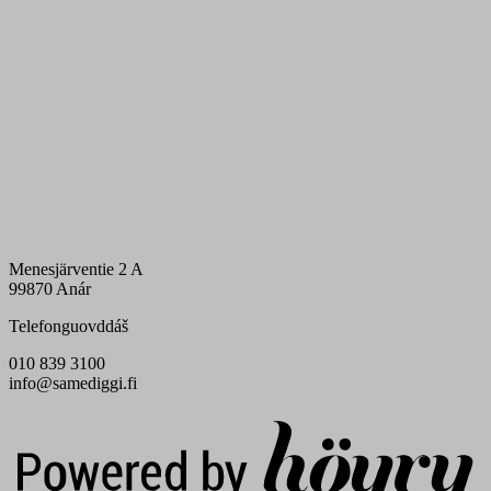
Menesjärventie 2 A
99870 Anár
Telefonguovddáš
010 839 3100
info@samediggi.fi
Digi- ja mainostoimisto Höyry Rovaniemi ja Oulu