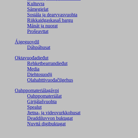
Kultuvra
Sámegielat
Sosiála ja dearvvasvuohta
Riikkaidgaskasaš bargu
Mánát ja nuorat
Prošeavttat
Áigeguovdil
Dáhpáhusat
Oktavuođadieđut
Rehketbearrandieđut
Media
Diehtosuodji
Olahahttivuođačilgehus
Oahppomateriálagávpi
Oahppomateriálat
Girjjálašvuohta
Spealut
Jietna- ja videovurkkohusat
Deaddiluvvon buktagat
Nuvttá digibuktagat