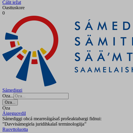
Čálit iežat
Oasttuskore
0
Sámediggi
Oza...
Oza...
Oza
Áigeguovdil
Sámediggi ohcá mearreáigásaš prošeaktabargi fidnui:
”Davvisámegiela juridihkalaš terminologiija”
Ruovttoluotta