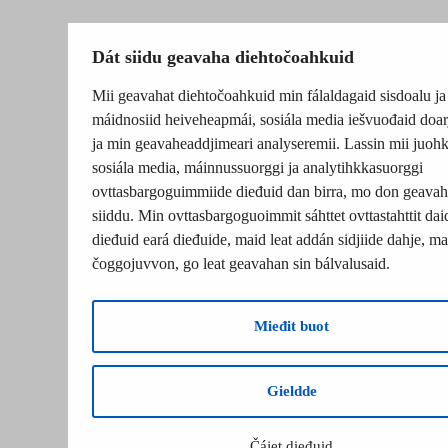
Dát siidu geavaha diehtočoahkuid
Mii geavahat diehtočoahkuid min fálaldagaid sisdoalu ja
máidnosiid heiveheapmái, sosiála media iešvuođaid doar
ja min geavaheaddjimeari analyseremii. Lassin mii juohk
sosiála media, máinnussuorggi ja analytihkkasuorggi
ovttasbargoguimmiide dieđuid dan birra, mo don geavah
siiddu. Min ovttasbargoguoimmit sáhttet ovttastahttit dai
dieđuid eará dieđuide, maid leat addán sidjiide dahje, mat
čoggojuvvon, go leat geavahan sin bálvalusaid.
Mieđit buot
Gieldde
Čájet dieđuid