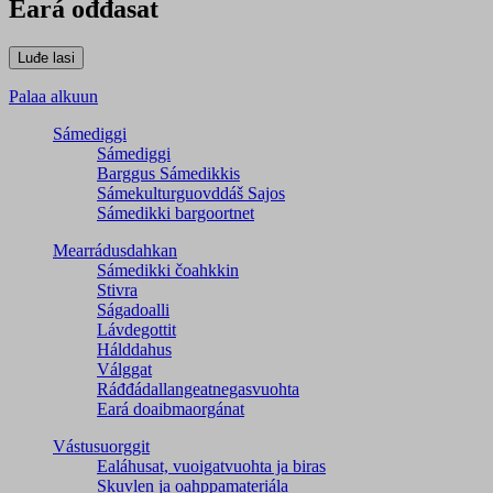
Eará ođđasat
Palaa alkuun
Sámediggi
Sámediggi
Barggus Sámedikkis
Sámekulturguovddáš Sajos
Sámedikki bargoortnet
Mearrádusdahkan
Sámedikki čoahkkin
Stivra
Ságadoalli
Lávdegottit
Hálddahus
Válggat
Ráđđádallangeatnegas­vuohta
Eará doaibmaorgánat
Vástusuorggit
Ealáhusat, vuoigatvuohta ja biras
Skuvlen ja oahppamateriála