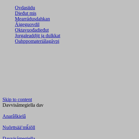
Ovdasiidu
Dieđut mis
Mearrádusdahkan
Áigeguovdil
Oktavuođadieđut
Jorgaleaddjit ja dulkkat
Oahppomateriálagávpi
Skip to content
Davvisámegiella
dav
Anarâškielâ
Nuõrttsääʹmǩiõll
Davvisámegiella