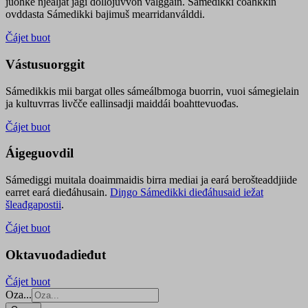
juohke njealját jagi dollojuvvon válggain. Sámedikki čoahkkin
ovddasta Sámedikki bajimuš mearridanválddi.
Čájet buot
Vástusuorggit
Sámedikkis mii bargat olles sámeálbmoga buorrin, vuoi sámegielain
ja kultuvrras livčče eallinsadji maiddái boahttevuođas.
Čájet buot
Áigeguovdil
Sámediggi muitala doaimmaidis birra mediai ja eará berošteaddjiide
earret eará dieđáhusain.
Diŋgo Sámedikki dieđáhusaid iežat
šleađgapostii
.
Čájet buot
Oktavuođadieđut
Čájet buot
Oza...