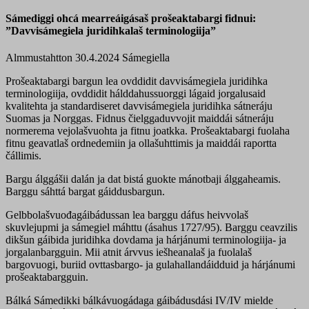
Sámediggi ohcá mearreáigásaš prošeaktabargi fidnui:
”Davvisámegiela juridihkalaš terminologiija”
Almmustahtton 30.4.2024
Sámegiella
Prošeaktabargi bargun lea ovddidit davvisámegiela juridihka
terminologiija, ovddidit hálddahussuorggi lágaid jorgalusaid
kvalitehta ja standardiseret davvisámegiela juridihka sátneráju
Suomas ja Norggas. Fidnus čielggaduvvojit maiddái sátneráju
normerema vejolašvuohta ja fitnu joatkka. Prošeaktabargi fuolaha
fitnu geavatlaš ordnedemiin ja ollašuhttimis ja maiddái raportta
čállimis.
Bargu álggášii dalán ja dat bistá guokte mánotbaji álggaheamis.
Barggu sáhttá bargat gáiddusbargun.
Gelbbolašvuođagáibádussan lea barggu dáfus heivvolaš
skuvlejupmi ja sámegiel máhttu (ásahus 1727/95). Barggu ceavzilis
dikšun gáibida juridihka dovdama ja hárjánumi terminologiija- ja
jorgalanbargguin. Mii atnit árvvus iešheanalaš ja fuolalaš
bargovuogi, buriid ovttasbargo- ja gulahallandáidduid ja hárjánumi
prošeaktabargguin.
Bálká Sámedikki bálkávuogádaga gáibádusdási IV/IV mielde