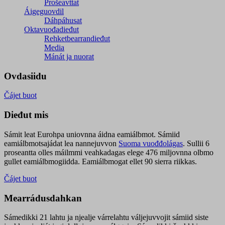
Prošeavttat
Áigeguovdil
Dáhpáhusat
Oktavuođadieđut
Rehketbearrandieđut
Media
Mánát ja nuorat
Ovdasiidu
Čájet buot
Dieđut mis
Sámit leat Eurohpa uniovnna áidna eamiálbmot. Sámiid
eamiálbmotsajádat lea nannejuvvon
Suoma vuođđolágas
. Sullii 6
proseantta olles máilmmi veahkadagas elege 476 miljovnna olbmo
gullet eamiálbmogiidda. Eamiálbmogat ellet 90 sierra riikkas.
Čájet buot
Mearrádusdahkan
Sámedikki 21 lahtu ja njealje várrelahtu váljejuvvojit sámiid siste