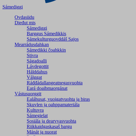
Sámediggi
Ovdasiidu
Dieđut mis
Sámediggi
Barggus Sámedikkis
Sámekulturguovddáš Sajos
Mearrádusdahkan
Sámedikki čoahkkin
Stivra
Ságadoalli
Lávdegottit
Hálddahus
Válggat
Ráđđádallangeatnegas­vuohta
Eará doaibmaorgánat
Vástusuorggit
Ealáhusat, vuoigatvuohta ja biras
Skuvlen ja oahppamateriála
Kultuvra
Sámegielat
Sosiála ja dearvvasvuohta
Riikkaidgaskasaš bargu
Mánát ja nuorat