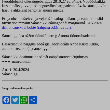
(vuođđobálká ollesáiggebarggus 2810,27 euro/mb). Vuođđobálkká
lassin máksojuvvojit sámeguovllus barggadettiin 24 % sámeguovllu
lassi ja ahkelasit bargohárjánumi mielde.
Friija ohcamušreivve ja vejolaš ánsologahallama ja eará mildosiid
bivdit doaimmahit Sámedikki čállingoddái maŋimustá 14.5.2024
dán ohcanskovi bokte (rahpasa ođđa ruvttui)
.
Sámediggi lea ožžon fidnui Interreg Aurora fidnoruhtadeami.
Lassedieđuid barggus addá gielladorvočálli Anne Kirste Aikio,
anne-kirste.aikio(at)samediggi.fi.
Sámedikki doaimmaide sáhtát oahpásmuvvat čujuhusas
www.samediggi.fi
Anáris 30.4.2024
Sámediggi
Juoge siiddu ovddosguvlui
Facebook
Twitter
WhatsApp
Share