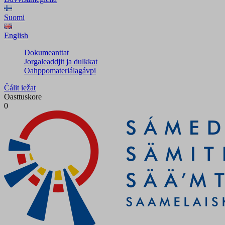
Suomi
English
Dokumeanttat
Jorgaleaddjit ja dulkkat
Oahppomateriálagávpi
Čálit iežat
Oasttuskore
0