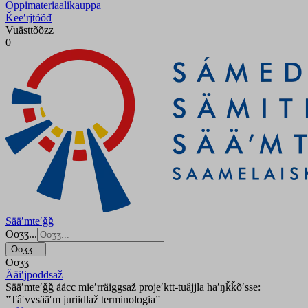
Oppimateriaalikauppa
Ǩeeʹrjtõõđ
Vuästtõõzz
0
Sääʹmteʹǧǧ
Ooʒʒ...
Ooʒʒ...
Ooʒʒ
Ääiʹjpoddsaž
Sääʹmteʹǧǧ ååcc mieʹrräiggsaž projeʹktt-tuâjjla haʹŋǩǩõʹsse:
”Tâʹvvsääʹm juriidlaž terminologia”