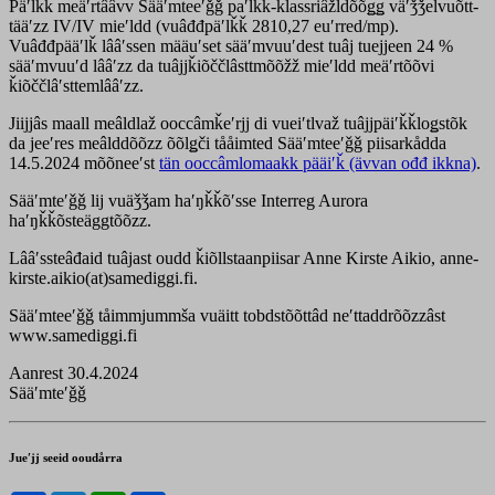
Päʹlǩǩ meäʹrtââvv Sääʹmteeʹǧǧ paʹlǩǩ-klassriâžldõõǥǥ väʹǯǯelvuõtt-
tääʹzz IV/IV mieʹldd (vuâđđpäʹlǩǩ 2810,27 euʹrred/mp).
Vuâđđpääʹlǩ lââʹssen määuʹset sääʹmvuuʹdest tuâj tuejjeen 24 %
sääʹmvuuʹd lââʹzz da tuâjjǩiõččlâsttmõõžž mieʹldd meäʹrtõõvi
ǩiõččlâʹsttemlââʹzz.
Jiijjâs maall meâldlaž ooccâmǩeʹrjj di vueiʹtlvaž tuâjjpäiʹǩǩloǥstõk
da jeeʹres meâlddõõzz õõlǥči tååimted Sääʹmteeʹǧǧ piisarkådda
14.5.2024 mõõneeʹst
tän ooccâmlomaakk pääiʹǩ (ävvan ođđ ikkna)
.
Sääʹmteʹǧǧ lij vuäǯǯam haʹŋǩǩõʹsse Interreg Aurora
haʹŋǩǩõsteäggtõõzz.
Lââʹssteâđaid tuâjast oudd ǩiõllstaanpiisar Anne Kirste Aikio, anne-
kirste.aikio(at)samediggi.fi.
Sääʹmteeʹǧǧ tåimmjummša vuäitt tobdstõõttâd neʹttaddrõõzzâst
www.samediggi.fi
Aanrest 30.4.2024
Sääʹmteʹǧǧ
Jueʹjj seeid ooudårra