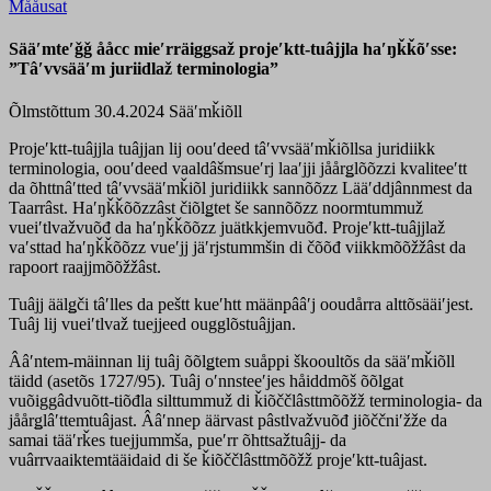
Mååusat
Sääʹmteʹǧǧ ååcc mieʹrräiggsaž projeʹktt-tuâjjla haʹŋǩǩõʹsse:
”Tâʹvvsääʹm juriidlaž terminologia”
Õlmstõttum 30.4.2024
Sääʹmǩiõll
Projeʹktt-tuâjjla tuâjjan lij oouʹdeed tâʹvvsääʹmǩiõllsa juridiikk
terminologia, oouʹdeed vaaldâšmsueʹrj laaʹjji jåårǥlõõzzi kvaliteeʹtt
da õhttnâʹtted tâʹvvsääʹmǩiõl juridiikk sannõõzz Lääʹddjânnmest da
Taarrâst. Haʹŋǩǩõõzzâst čiõlǥtet še sannõõzz noormtummuž
vueiʹtlvažvuõđ da haʹŋǩǩõõzz juätkkjemvuõđ. Projeʹktt-tuâjjlaž
vaʹsttad haʹŋǩǩõõzz vueʹjj jäʹrjstummšin di čõõđ viikkmõõžžâst da
rapoort raajjmõõžžâst.
Tuâjj äälǥči tâʹlles da peštt kueʹhtt määnpââʹj ooudårra alttõsääiʹjest.
Tuâj lij vueiʹtlvaž tuejjeed ougglõstuâjjan.
Ââʹntem-mäinnan lij tuâj õõlǥtem suåppi škooultõs da sääʹmǩiõll
täidd (asetõs 1727/95). Tuâj oʹnnsteeʹjes håiddmõš õõlǥat
vuõiggâdvuõtt-tiõđla silttummuž di ǩiõččlâsttmõõžž terminologia- da
jåårǥlâʹttemtuâjast. Ââʹnnep äärvast pâstlvažvuõđ jiõččniʹžže da
samai tääʹrǩes tuejjummša, pueʹrr õhttsažtuâjj- da
vuârrvaaiktemtääidaid di še ǩiõččlâsttmõõžž projeʹktt-tuâjast.