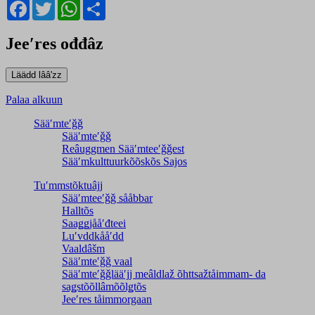
Facebook
Twitter
WhatsApp
Share
Jeeʹres ođđâz
Palaa alkuun
Sääʹmteʹǧǧ
Sääʹmteʹǧǧ
Reâuggmen Sääʹmteeʹǧǧest
Sääʹmkulttuurkõõskõs Sajos
Tuʹmmstõktuâjj
Sääʹmteeʹǧǧ sååbbar
Halltõs
Saaǥǥjååʹđteei
Luʹvddkååʹdd
Vaaldâšm
Sääʹmteʹǧǧ vaal
Sääʹmteʹǧǧlääʹjj meâldlaž õhttsažtåimmam- da
saǥstõõllâmõõlǥtõs
Jeeʹres tåimmorgaan