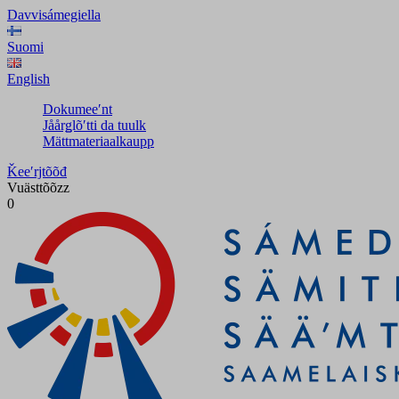
Davvisámegiella
Suomi
English
Dokumeeʹnt
Jåårǥlõʹtti da tuulk
Mättmateriaalkaupp
Ǩeeʹrjtõõđ
Vuästtõõzz
0