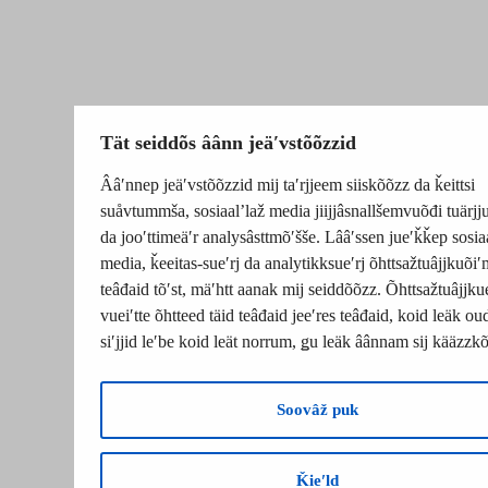
Tät seiddõs âânn jeäʹvstõõzzid
Ââʹnnep jeäʹvstõõzzid mij taʹrjjeem siiskõõzz da ǩeittsi
suåvtummša, sosiaalʼlaž media jiijjâsnallšemvuõđi tuärj
da jooʹttimeäʹr analysâsttmõʹšše. Lââʹssen jueʹǩǩep sosia
media, ǩeeitas-sueʹrj da analytikksueʹrj õhttsažtuâjjkuõiʹ
teâđaid tõʹst, mäʹhtt aanak mij seiddõõzz. Õhttsažtuâjjku
vueiʹtte õhtteed täid teâđaid jeeʹres teâđaid, koid leäk o
siʹjjid leʹbe koid leät norrum, ǥu leäk âânnam sij kääzzk
Soovâž puk
Ǩieʹld