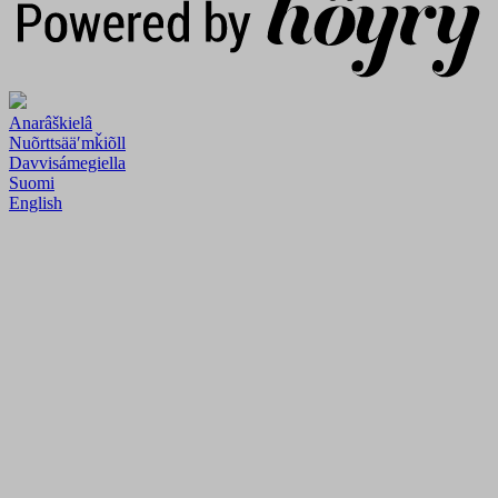
Anarâškielâ
Nuõrttsääʹmǩiõll
Davvisámegiella
Suomi
English