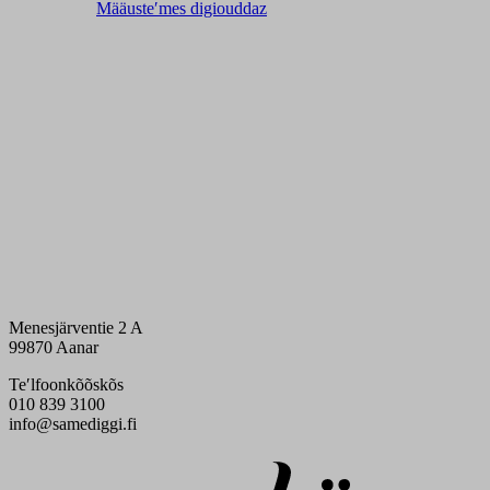
Määusteʹmes digiouddaz
Menesjärventie 2 A
99870 Aanar
Teʹlfoonkõõskõs
010 839 3100
info@samediggi.fi
Digi- ja mainostoimisto Höyry Rovaniemi ja Oulu