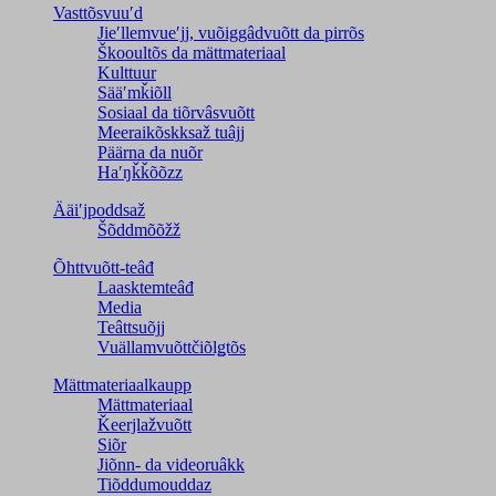
Vasttõsvuuʹd
Jieʹllemvueʹjj, vuõiggâdvuõtt da pirrõs
Škooultõs da mättmateriaal
Kulttuur
Sääʹmǩiõll
Sosiaal da tiõrvâsvuõtt
Meeraikõskksaž tuâjj
Päärna da nuõr
Haʹŋǩǩõõzz
Ääiʹjpoddsaž
Šõddmõõžž
Õhttvuõtt-teâđ
Laasktemteâđ
Media
Teâttsuõjj
Vuällamvuõttčiõlǥtõs
Mättmateriaalkaupp
Mättmateriaal
Ǩeerjlažvuõtt
Siõr
Jiõnn- da videoruâkk
Tiõddumouddaz