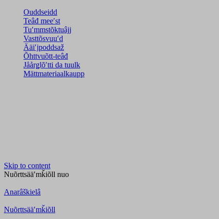
Ouddseidd
Teâđ meeʹst
Tuʹmmstõktuâjj
Vasttõsvuuʹd
Ääiʹjpoddsaž
Õhttvuõtt-teâđ
Jåårǥlõʹtti da tuulk
Mättmateriaalkaupp
Skip to content
Nuõrttsääʹmǩiõll
nuo
Anarâškielâ
Nuõrttsääʹmǩiõll