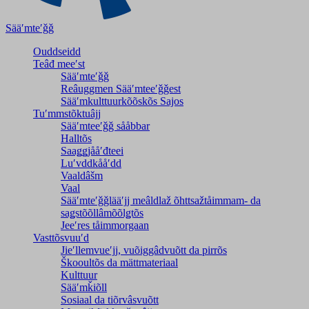
Sääʹmteʹǧǧ
Ouddseidd
Teâđ meeʹst
Sääʹmteʹǧǧ
Reâuggmen Sääʹmteeʹǧǧest
Sääʹmkulttuurkõõskõs Sajos
Tuʹmmstõktuâjj
Sääʹmteeʹǧǧ sååbbar
Halltõs
Saaǥǥjååʹđteei
Luʹvddkååʹdd
Vaaldâšm
Vaal
Sääʹmteʹǧǧlääʹjj meâldlaž õhttsažtåimmam- da
saǥstõõllâmõõlǥtõs
Jeeʹres tåimmorgaan
Vasttõsvuuʹd
Jieʹllemvueʹjj, vuõiggâdvuõtt da pirrõs
Škooultõs da mättmateriaal
Kulttuur
Sääʹmǩiõll
Sosiaal da tiõrvâsvuõtt