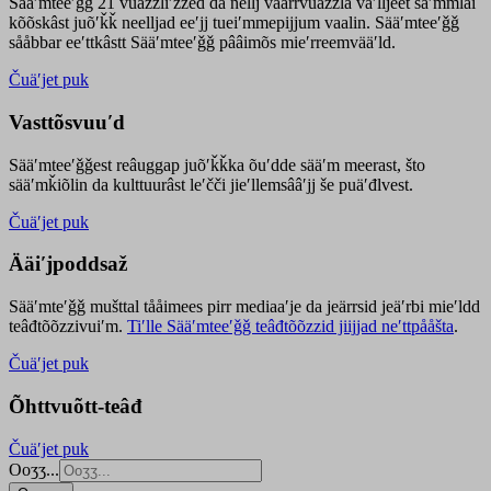
Sääʹmteeʹǧǧ 21 vuäzzliʹžžed da nellj väärrvuäzzla vaʹlljeet säʹmmlai
kõõskâst juõʹǩǩ neelljad eeʹjj tueiʹmmepijjum vaalin. Sääʹmteeʹǧǧ
sååbbar eeʹttkâstt Sääʹmteeʹǧǧ pââimõs mieʹrreemvääʹld.
Čuäʹjet puk
Vasttõsvuuʹd
Sääʹmteeʹǧǧest
reâuggap
juõʹǩǩka
õuʹdde
sääʹm meer
ast
, što
sääʹmǩiõlin da kulttuurâst leʹčči jieʹllemsââʹjj še puäʹđlvest.
Čuäʹjet puk
Ääiʹjpoddsaž
Sääʹmteʹǧǧ mušttal tååimees pirr mediaaʹje da jeärrsid jeäʹrbi mieʹldd
teâđtõõzzivuiʹm.
Tiʹlle Sääʹmteeʹǧǧ teâđtõõzzid jiijjad neʹttpååšta
.
Čuäʹjet puk
Õhttvuõtt-teâđ
Čuäʹjet puk
Ooʒʒ...