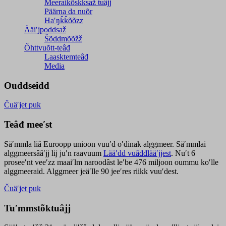
Meeraikõskksaž tuâjj
Päärna da nuõr
Haʹŋǩǩõõzz
Ääiʹjpoddsaž
Šõddmõõžž
Õhttvuõtt-teâđ
Laasktemteâđ
Media
Ouddseidd
Čuäʹjet puk
Teâđ meeʹst
Säʹmmla liâ Euroopp unioon vuuʹd oʹdinak alggmeer. Säʹmmlai
alggmeersââʹjj lij juʹn raavuum
Lääʹdd vuâđđlääʹjjest
. Nuʹt 6
proseeʹnt veeʹzz maaiʹlm naroodâst leʹbe 476 miljoon oummu koʹlle
alggmeeraid. Alggmeer jeäʹlle 90 jeeʹres riikk vuuʹdest.
Čuäʹjet puk
Tuʹmmstõktuâjj