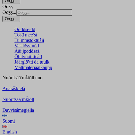
Ooʒʒ...
Ooʒʒ
Ooʒʒ...
Ooʒʒ...
Ouddseidd
Teâđ meeʹst
Tuʹmmstõktuâjj
Vasttõsvuuʹd
Ääiʹjpoddsaž
Õhttvuõtt-teâđ
Jåårǥlõʹtti da tuulk
Mättmateriaalkaupp
Nuõrttsääʹmǩiõll
nuo
Anarâškielâ
Nuõrttsääʹmǩiõll
Davvisámegiella
Suomi
English