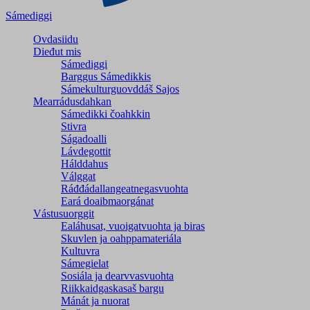
Sámediggi
Ovdasiidu
Dieđut mis
Sámediggi
Barggus Sámedikkis
Sámekulturguovddáš Sajos
Mearrádusdahkan
Sámedikki čoahkkin
Stivra
Ságadoalli
Lávdegottit
Hálddahus
Válggat
Ráđđádallangeatnegas­vuohta
Eará doaibmaorgánat
Vástusuorggit
Ealáhusat, vuoigatvuohta ja biras
Skuvlen ja oahppamateriála
Kultuvra
Sámegielat
Sosiála ja dearvvasvuohta
Riikkaidgaskasaš bargu
Mánát ja nuorat