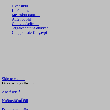
Ovdasiidu
Dieđut mis
Mearrádusdahkan
Áigeguovdil
Oktavuođadieđut
Jorgaleaddjit ja dulkkat
Oahppomateriálagávpi
Skip to content
Davvisámegiella
dav
Anarâškielâ
Nuõrttsääʹmǩiõll
Davvisámegiella