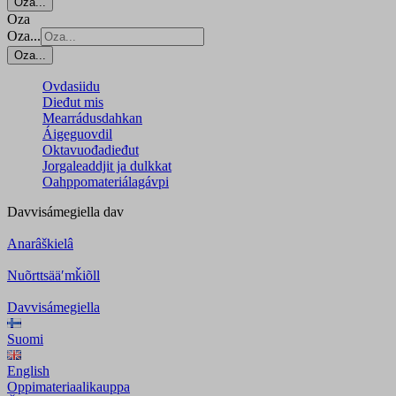
Oza...
Oza
Oza...
Oza...
Ovdasiidu
Dieđut mis
Mearrádusdahkan
Áigeguovdil
Oktavuođadieđut
Jorgaleaddjit ja dulkkat
Oahppomateriálagávpi
Davvisámegiella
dav
Anarâškielâ
Nuõrttsääʹmǩiõll
Davvisámegiella
Suomi
English
Oppimateriaalikauppa