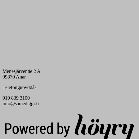
Menesjärventie 2 A
99870 Anár
Telefonguovddáš
010 839 3100
info@samediggi.fi
Digi- ja mainostoimisto Höyry Rovaniemi ja Oulu