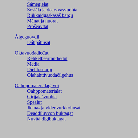
Sámegielat
Sosiála ja dearvvasvuohta
Riikkaidgaskasaš bargu
Mánát ja nuorat
Prošeavttat
Áigeguovdil
Dáhpáhusat
Oktavuođadieđut
Rehketbearrandieđut
Media
Diehtosuodji
Olahahttivuođačilgehus
Oahppomateriálagávpi
Oahppomateriálat
Girjjálašvuohta
Spealut
Jietna- ja videovurkkohusat
Deaddiluvvon buktagat
Nuvttá digibuktagat