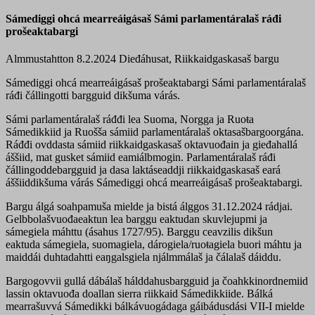
Sámediggi ohcá mearreáigásaš Sámi parlamentáralaš ráđi
prošeaktabargi
Almmustahtton 8.2.2024
Dieđáhusat, Riikkaidgaskasaš bargu
Sámediggi ohcá mearreáigásaš prošeaktabargi Sámi parlamentáralaš
ráđi čállingotti bargguid dikšuma várás.
Sámi parlamentáralaš ráđđi lea Suoma, Norgga ja Ruoŧa
Sámedikkiid ja Ruošša sámiid parlamentáralaš oktasašbargoorgána.
Ráđđi ovddasta sámiid riikkaidgaskasaš oktavuođain ja gieđahallá
áššiid, mat gusket sámiid eamiálbmogin. Parlamentáralaš ráđi
čállingoddebargguid ja dasa laktáseaddji riikkaidgaskasaš eará
áššiiddikšuma várás Sámediggi ohcá mearreáigásaš prošeaktabargi.
Bargu álgá soahpamuša mielde ja bistá álggos 31.12.2024 rádjai.
Gelbbolašvuođaeaktun lea barggu eaktudan skuvlejupmi ja
sámegiela máhttu (ásahus 1727/95). Barggu ceavzilis dikšun
eaktuda sámegiela, suomagiela, dárogiela/ruoŧagiela buori máhtu ja
maiddái duhtadahtti eaŋgalsgiela njálmmálaš ja čálalaš dáiddu.
Bargogovvii gullá dábálaš hálddahusbargguid ja čoahkkinordnemiid
lassin oktavuođa doallan sierra riikkaid Sámedikkiide. Bálká
mearrašuvvá Sámedikki bálkávuogádaga gáibádusdási VII-I mielde