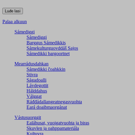
Palaa alkuun
Sámediggi
Sámediggi
Barggus Sámedikkis
Sámekulturguovddáš Sajos
Sámedikki bargoortnet
Mearrádusdahkan
Sámedikki čoahkkin
Stivra
Ságadoalli
Lávdegottit
Hálddahus
Válggat
Ráđđádallangeatnegas­vuohta
Eará doaibmaorgánat
Vástusuorggit
Ealáhusat, vuoigatvuohta ja biras
Skuvlen ja oahppamateriála
Kultuvra