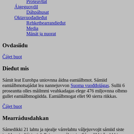
Prošeavttat
Áigeguovdil
Dáhpáhusat
Oktavuođadieđut
Rehketbearrandieđut
Media
Mánát ja nuorat
Ovdasiidu
Čájet buot
Dieđut mis
Sámit leat Eurohpa uniovnna áidna eamiálbmot. Sámiid
eamiálbmotsajádat lea nannejuvvon
Suoma vuođđolágas
. Sullii 6
proseantta olles máilmmi veahkadagas elege 476 miljovnna olbmo
gullet eamiálbmogiidda. Eamiálbmogat ellet 90 sierra riikkas.
Čájet buot
Mearrádusdahkan
Sámedikki 21 lahtu ja njealje várrelahtu váljejuvvojit sámiid siste