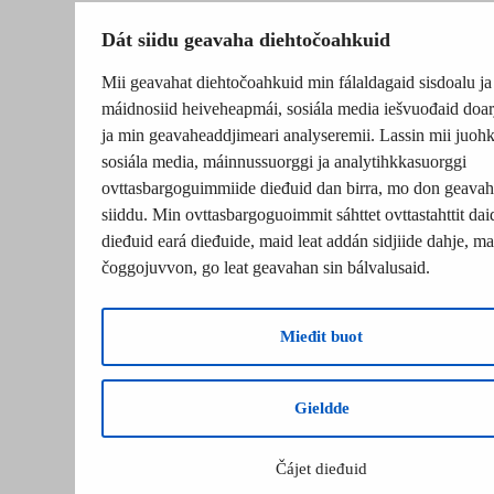
Dát siidu geavaha diehtočoahkuid
Mii geavahat diehtočoahkuid min fálaldagaid sisdoalu ja
máidnosiid heiveheapmái, sosiála media iešvuođaid doar
ja min geavaheaddjimeari analyseremii. Lassin mii juohk
sosiála media, máinnussuorggi ja analytihkkasuorggi
ovttasbargoguimmiide dieđuid dan birra, mo don geavah
siiddu. Min ovttasbargoguoimmit sáhttet ovttastahttit dai
dieđuid eará dieđuide, maid leat addán sidjiide dahje, mat
čoggojuvvon, go leat geavahan sin bálvalusaid.
Mieđit buot
Gieldde
Čájet dieđuid