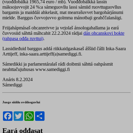
(vuođđobálká 1965,74 euro / mb). Vuođđobálkká lassin
máksojuvvojit 24 %:a sámeguovllu lassi sámiid ruovttuguovllus
bargamis ja maiddái ahkelasit, mat mearrašuvvet bargohárjánumi
mielde. Barggus čuvvojuvvo golmma mánotbaji geahččalanáigi.
Friijahápmásaš ohcanreivve ja vejolaš ánsologahallama ja eará
čuvvosiid sáhttá máhcahit 22.2.2024 rádjai
dán ohcanskovi bokte
(rahpasa ođđa ruvttui)
.
Lassidieđuid barggus addá riikkaidgaskasaš áššiid čálli Inka-Saara
Arttijeff, inka-saara.arttijeff(a)samediggi.fi.
Sámedikki ja parlamentáralaš ráđi doibmii sáhttá oahpásmit
neahttačujuhusas www.samediggi.fi
Anáris 8.2.2024
Sámediggi
Juoge siiddu ovddosguvlui
Facebook
Twitter
WhatsApp
Share
Eará ođđasat