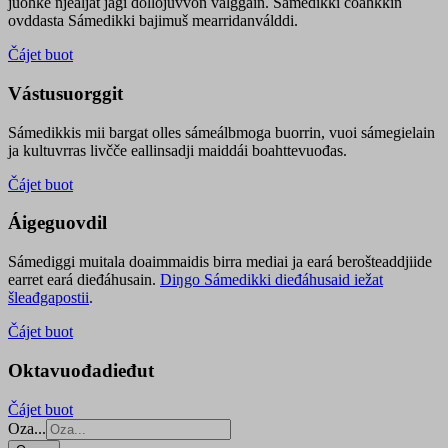
juohke njealját jagi dollojuvvon válggain. Sámedikki čoahkkin
ovddasta Sámedikki bajimuš mearridanválddi.
Čájet buot
Vástusuorggit
Sámedikkis mii bargat olles sámeálbmoga buorrin, vuoi sámegielain
ja kultuvrras livčče eallinsadji maiddái boahttevuođas.
Čájet buot
Áigeguovdil
Sámediggi muitala doaimmaidis birra mediai ja eará berošteaddjiide
earret eará dieđáhusain.
Diŋgo Sámedikki dieđáhusaid iežat
šleađgapostii
.
Čájet buot
Oktavuođadieđut
Čájet buot
Oza...