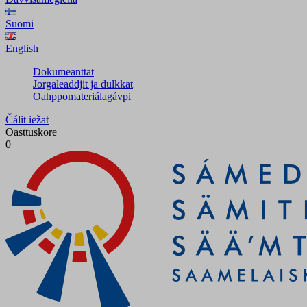
Suomi
English
Dokumeanttat
Jorgaleaddjit ja dulkkat
Oahppomateriálagávpi
Čálit iežat
Oasttuskore
0