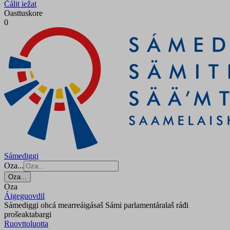
Čálit iežat
Oasttuskore
0
Sámediggi
Oza...
Oza...
Oza
Áigeguovdil
Sámediggi ohcá mearreáigásaš Sámi parlamentáralaš ráđi
prošeaktabargi
Ruovttoluotta