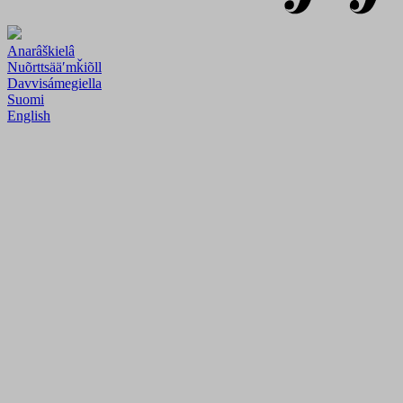
Anarâškielâ
Nuõrttsääʹmǩiõll
Davvisámegiella
Suomi
English