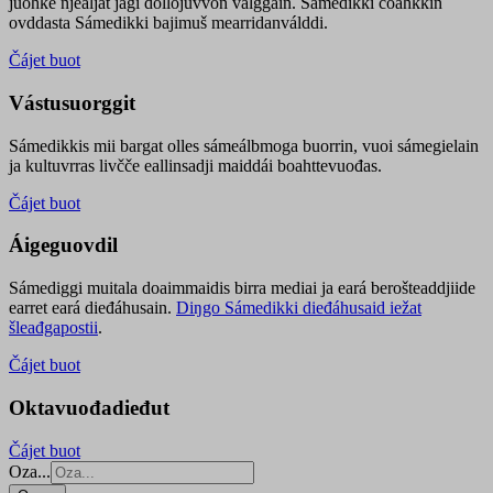
juohke njealját jagi dollojuvvon válggain. Sámedikki čoahkkin
ovddasta Sámedikki bajimuš mearridanválddi.
Čájet buot
Vástusuorggit
Sámedikkis mii bargat olles sámeálbmoga buorrin, vuoi sámegielain
ja kultuvrras livčče eallinsadji maiddái boahttevuođas.
Čájet buot
Áigeguovdil
Sámediggi muitala doaimmaidis birra mediai ja eará berošteaddjiide
earret eará dieđáhusain.
Diŋgo Sámedikki dieđáhusaid iežat
šleađgapostii
.
Čájet buot
Oktavuođadieđut
Čájet buot
Oza...