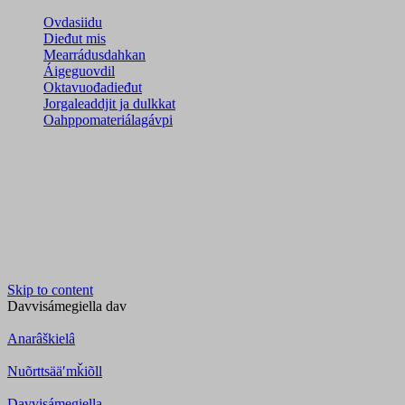
Ovdasiidu
Dieđut mis
Mearrádusdahkan
Áigeguovdil
Oktavuođadieđut
Jorgaleaddjit ja dulkkat
Oahppomateriálagávpi
Skip to content
Davvisámegiella
dav
Anarâškielâ
Nuõrttsääʹmǩiõll
Davvisámegiella