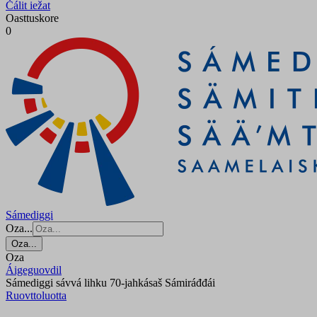
Čálit iežat
Oasttuskore
0
Sámediggi
Oza...
Oza...
Oza
Áigeguovdil
Sámediggi sávvá lihku 70-jahkásaš Sámiráđđái
Ruovttoluotta