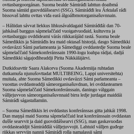
ovttasbargoorgánan. Suoma bealde Sámiráđi lahttun doaibmá
Suoma sámiid guovddášsearvi (SSG). Sámiráđđi lea Árktalaš ráđi
bissovaš lahttu ovttas viđa eará álgoálbmotorganisašuvnnain.
– Háliidan sávvat liekkus lihkusávaldagaid Sámiráđđái dan 70-
jahkásaš barggus sápmelaččaid vuoigatvuođaid, kultuvrra ja
ovttasbarggu ovddideami várás riikkarájáid rastá. Suoma beale
Sámedikkis ja Sámiráđis lea maid oktasaš historjá, dasgo Sámedikki
ovdavázzi Sámi parlameanta ja Sámediggi ovddastedje Suoma beale
sápmelaččaid Sámekonferánssain 1990-logu loahpa rádjai, dadjá
Sámedikki ságajođiheaddji Pirita Näkkäläjärvi.
Dutkidoavttir Saara Alakorva (Suoma Akademiija ruhtadan
dutkamuša njunušovttadat MULTIBEING, Lappi universitehta)
muitala, ahte Suoma Sámedikki ovdavázzi Sámi parlameanta –
vuosttas ovddasteaddji sámeorganisašuvdnan, lei ovddasteamen
Suoma sápmelaččaid Sámekonferánssain, daningo válggain
válljejuvvon sámeorganisašuvnnaid birra ledje jurdagat maiddái
Sámiráđi ságastallamiin.
– Suoma Sámedikkis lei ovddastus konferánssas gitta jahkái 1998.
Dan maŋŋá maid Suoma sápmelaččaid leat konferánssain ovddastan
dušše searvvit ja daid guovddášsearvi (SSG), man gaskavuođas
ovddasteaddjit Sámiráđđái válljejuvvojit. Lahtuid válljen guđege
riikkas servviin nannii Sámiráđi rolla namalassii sámi