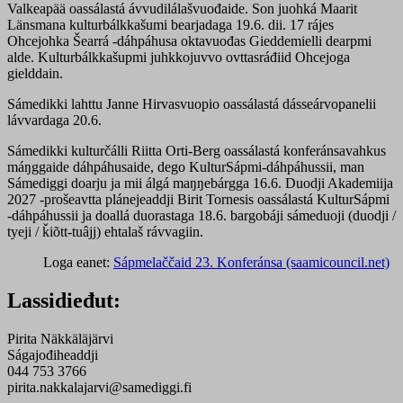
Valkeapää oassálastá ávvudilálašvuođaide. Son juohká Maarit
Länsmana kulturbálkkašumi bearjadaga 19.6. dii. 17 rájes
Ohcejohka Šearrá -dáhpáhusa oktavuođas Gieddemielli dearpmi
alde. Kulturbálkkašupmi juhkkojuvvo ovttasráđiid Ohcejoga
gielddain.
Sámedikki lahttu Janne Hirvasvuopio oassálastá dásseárvopanelii
lávvardaga 20.6.
Sámedikki kulturčálli Riitta Orti-Berg oassálastá konferánsavahkus
máŋggaide dáhpáhusaide, dego KulturSápmi-dáhpáhussii, man
Sámediggi doarju ja mii álgá maŋŋebárgga 16.6. Duodji Akademiija
2027 -prošeavtta plánejeaddji Birit Tornesis oassálastá KulturSápmi
-dáhpáhussii ja doallá duorastaga 18.6. bargobáji sámeduoji (duodji /
tyeji / ǩiõtt-tuâjj) ehtalaš rávvagiin.
Loga eanet:
Sápmelaččaid 23. Konferánsa (saamicouncil.net)
Lassidieđut:
Pirita Näkkäläjärvi
Ságajođiheaddji
044 753 3766
pirita.nakkalajarvi@samediggi.fi