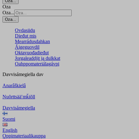
Oza...
Oza
Oza...
Oza...
Ovdasiidu
Dieđut mis
Mearrádusdahkan
Áigeguovdil
Oktavuođadieđut
Jorgaleaddjit ja dulkkat
Oahppomateriálagávpi
Davvisámegiella
dav
Anarâškielâ
Nuõrttsääʹmǩiõll
Davvisámegiella
Suomi
English
Oppimateriaalikauppa