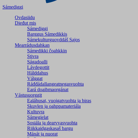
Sámediggi
Ovdasiidu
Dieđut mis
Sámediggi
Barggus Sámedikkis
Sámekulturguovddáš Sajos
Mearrádusdahkan
Sámedikki čoahkkin
Stivra
Ságadoalli
Lávdegottit
Hálddahus
Válggat
Ráđđádallangeatnegas­vuohta
Eará doaibmaorgánat
Vástusuorggit
Ealáhusat, vuoigatvuohta ja biras
Skuvlen ja oahppamateriála
Kultuvra
Sámegielat
Sosiála ja dearvvasvuohta
Riikkaidgaskasaš bargu
Mánát ja nuorat