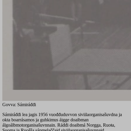
Govva: Sámiráđđi
Sámiráđđi lea jagis 1956 vuođđuduvvon siviilaorganisašuvdna ja
okta boarrásamos ja guhkimus áigge doaibman
álgoálbmotorganisašuvnnain. Ráđđi doaibmá Norgga, Ruoŧa,
Suoma ja Ruošša sápmelaččaid siviilaorganisašuvnnaid