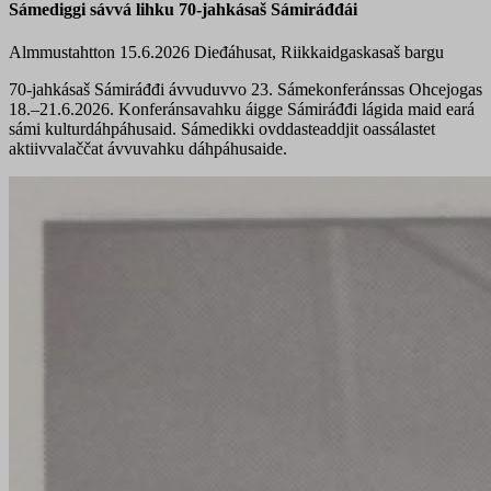
Sámediggi sávvá lihku 70-jahkásaš Sámiráđđái
Almmustahtton 15.6.2026
Dieđáhusat, Riikkaidgaskasaš bargu
70-jahkásaš Sámiráđđi ávvuduvvo 23. Sámekonferánssas Ohcejogas
18.–21.6.2026. Konferánsavahku áigge Sámiráđđi lágida maid eará
sámi kulturdáhpáhusaid. Sámedikki ovddasteaddjit oassálastet
aktiivvalaččat ávvuvahku dáhpáhusaide.