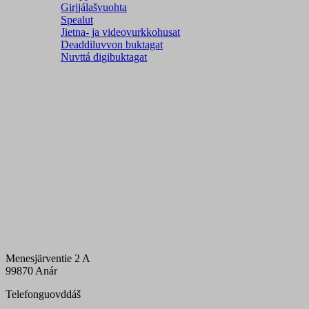
Girjjálašvuohta
Spealut
Jietna- ja videovurkkohusat
Deaddiluvvon buktagat
Nuvttá digibuktagat
Menesjärventie 2 A
99870 Anár
Telefonguovddáš