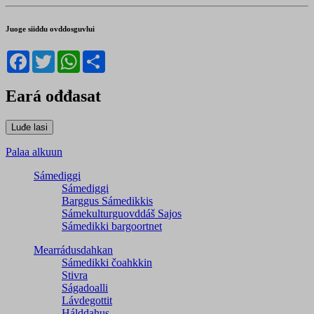
Juoge siiddu ovddosguvlui
Facebook
Twitter
WhatsApp
Share
Eará ođđasat
Palaa alkuun
Sámediggi
Sámediggi
Barggus Sámedikkis
Sámekulturguovddáš Sajos
Sámedikki bargoortnet
Mearrádusdahkan
Sámedikki čoahkkin
Stivra
Ságadoalli
Lávdegottit
Hálddahus