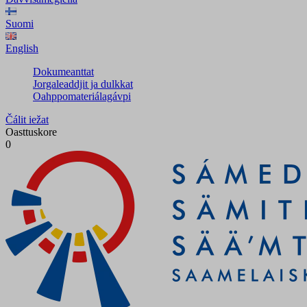
Suomi
English
Dokumeanttat
Jorgaleaddjit ja dulkkat
Oahppomateriálagávpi
Čálit iežat
Oasttuskore
0