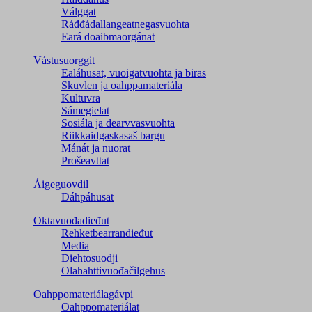
Válggat
Ráđđádallangeatnegas­vuohta
Eará doaibmaorgánat
Vástusuorggit
Ealáhusat, vuoigatvuohta ja biras
Skuvlen ja oahppamateriála
Kultuvra
Sámegielat
Sosiála ja dearvvasvuohta
Riikkaidgaskasaš bargu
Mánát ja nuorat
Prošeavttat
Áigeguovdil
Dáhpáhusat
Oktavuođadieđut
Rehketbearrandieđut
Media
Diehtosuodji
Olahahttivuođačilgehus
Oahppomateriálagávpi
Oahppomateriálat