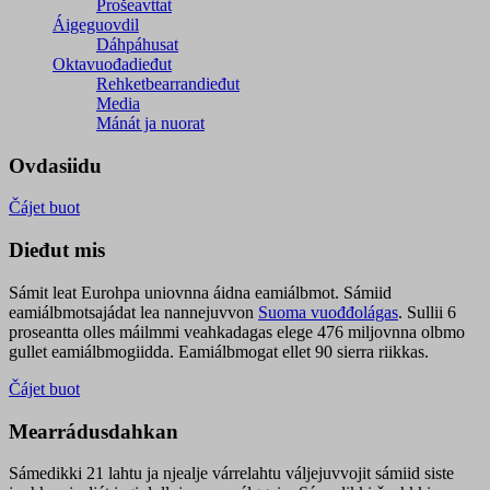
Prošeavttat
Áigeguovdil
Dáhpáhusat
Oktavuođadieđut
Rehketbearrandieđut
Media
Mánát ja nuorat
Ovdasiidu
Čájet buot
Dieđut mis
Sámit leat Eurohpa uniovnna áidna eamiálbmot. Sámiid
eamiálbmotsajádat lea nannejuvvon
Suoma vuođđolágas
. Sullii 6
proseantta olles máilmmi veahkadagas elege 476 miljovnna olbmo
gullet eamiálbmogiidda. Eamiálbmogat ellet 90 sierra riikkas.
Čájet buot
Mearrádusdahkan
Sámedikki 21 lahtu ja njealje várrelahtu váljejuvvojit sámiid siste