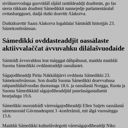
siviilaservodaga guovddáš rájáid rasttildeaddji doaibmin, go fas
sierra riikkain doaibmi Sámedikkit nannejedje parlamentáralaš
ovttasbargguset, dadjá dutki doavttir Alakorva.
Dutkidoavttir Saara Alakorva logaldalai Sámiráđi historjjás 23.
Sámekonferánssas.
Sámedikki ovddasteaddjit oassálaste
aktiivvalaččat ávvuvahku dilálašvuođaide
Sámiráđi ávvuvahkus leat máŋggat dáhpáhusat, maidda maiddái
Suoma Sámedikki ovddasteaddjit oassálastet.
Ságajođiheaddji Pirita Näkkäläjärvi ovddasta Sámedikki 23.
Sámekonferánssas. Son doallá Suoma Sámedikki dearvvahusa
rahpandilálašvuođas duorastaga 18.6. ja oassálastá Norgga, Ruoŧa ja
Suoma Sámedikkiid ságajođiheaddjiid panelaságastallamii
bearjadaga 19.6.
Sámedikki nuoraidráđi várreságajođiheaddji Ellen Saijets oassálastá
sámenuoraid Gávnnadeapmi 3 -konferánsii, mii álgá vuossárgga
15.6.
Maiddái Sámedikki kulturlávdegotti várreságajođiheaddji Niko