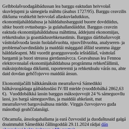
Gelbbolašvuođagáibádussan lea barggu eaktudan heivvolaš
skuvlejupmi ja sámegiela máhttu (ásahus 1727/95). Barggu ceavzilis
dikšuma veahkehit heivvolaš allaskuvladutkkus,
ekonomiijahálddahusa ja hálddahusbargguid buorre dovddiidus,
sihke buorit ovttasbargo- ja gulahallandáiddut. Barggus ceavzin
eaktuda ekonomiijahálddahusa máhttima, áddejumi ekonomiijas,
rehketdoalus ja goasttádusrehkenastimis. Barggus dárbbašuvvojit
vásttolašvuođa lassin fuolalašvuohta, njuovžilvuohta, analyseren- ja
problemačoavdindáidu ja maiddái máŋggaid áššiid seamma áigge
hálddašeapmi. Mii vuordit gearggusvuođa iešráđálaš, vásttolaš
bargamii ja buori streassa gierdannávcca. Geavahusas lea Fennoa
elektrovnnalaš ekonomiijahálddahusa prográmma rehketčállimii,
máksinjohtolaga dikšumii, raporteremii ja rehketdoalu várás nu, ahte
daid dovdan gehččojuvvo maiddái ánsun.
Ekonomiijačálli bálkkámáksin mearrašuvvá Sámedikki
bálkávuogádaga gáibádusdási IV/III mielde (vuođđobálká 2862,63
€). Vuođđobálkká lassin barggus máksojuvvojit 24 % sámeguovllu
lassi, jos bargá sámeguovllus, ja maiddái ahkelasit, mat
mearrašuvvet bargovásáhusa mielde. Virggis čuvvojuvvo guđa
mánotbaji geahččalanáigi.
Ohcamuša, ánsologahallama ja eará čuvvosiid ja duođaštusaid galgá
doaimmahit Sámedikki čállingoddái 29.11.2024 rádjai
dán