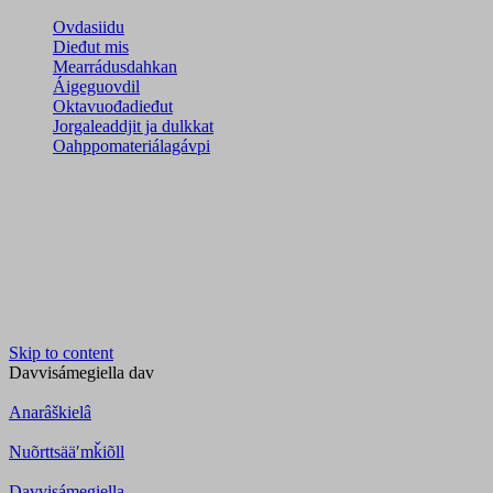
Ovdasiidu
Dieđut mis
Mearrádusdahkan
Áigeguovdil
Oktavuođadieđut
Jorgaleaddjit ja dulkkat
Oahppomateriálagávpi
Skip to content
Davvisámegiella
dav
Anarâškielâ
Nuõrttsääʹmǩiõll
Davvisámegiella