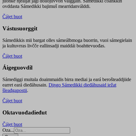
juohke njealját jagi dollojuvvon válggain. Sámedikki čoahkkin
ovddasta Sámedikki bajimuš mearridanválddi.
Čájet buot
Vástusuorggit
Sámedikkis mii bargat olles sámeálbmoga buorrin, vuoi sámegielain
ja kultuvrras livčče eallinsadji maiddái boahttevuođas.
Čájet buot
Áigeguovdil
Sámediggi muitala doaimmaidis birra mediai ja eará berošteaddjiide
earret eará dieđáhusain.
Diŋgo Sámedikki dieđáhusaid iežat
šleađgapostii
.
Čájet buot
Oktavuođadieđut
Čájet buot
Oza...