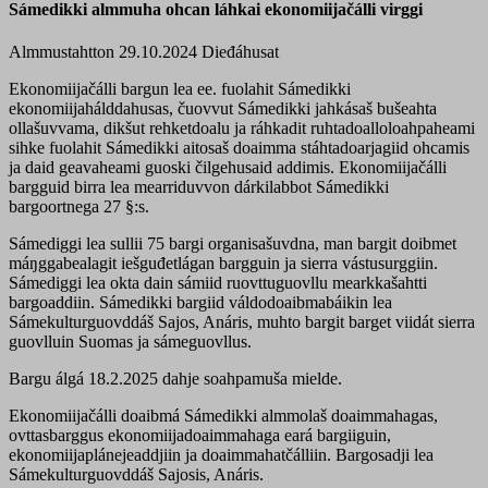
Sámedikki almmuha ohcan láhkai ekonomiijačálli virggi
Almmustahtton 29.10.2024
Dieđáhusat
Ekonomiijačálli bargun lea ee. fuolahit Sámedikki
ekonomiijahálddahusas, čuovvut Sámedikki jahkásaš bušeahta
ollašuvvama, dikšut rehketdoalu ja ráhkadit ruhtadoalloloahpaheami
sihke fuolahit Sámedikki aitosaš doaimma stáhtadoarjagiid ohcamis
ja daid geavaheami guoski čilgehusaid addimis. Ekonomiijačálli
bargguid birra lea mearriduvvon dárkilabbot Sámedikki
bargoortnega 27 §:s.
Sámediggi lea sullii 75 bargi organisašuvdna, man bargit doibmet
máŋggabealagit iešguđetlágan bargguin ja sierra vástusurggiin.
Sámediggi lea okta dain sámiid ruovttuguovllu mearkkašahtti
bargoaddiin. Sámedikki bargiid váldodoaibmabáikin lea
Sámekulturguovddáš Sajos, Anáris, muhto bargit barget viidát sierra
guovlluin Suomas ja sámeguovllus.
Bargu álgá 18.2.2025 dahje soahpamuša mielde.
Ekonomiijačálli doaibmá Sámedikki almmolaš doaimmahagas,
ovttasbarggus ekonomiijadoaimmahaga eará bargiiguin,
ekonomiijaplánejeaddjiin ja doaimmahatčálliin. Bargosadji lea
Sámekulturguovddáš Sajosis, Anáris.