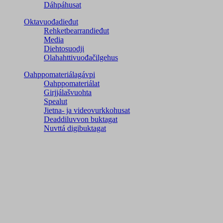
Dáhpáhusat
Oktavuođadieđut
Rehketbearrandieđut
Media
Diehtosuodji
Olahahttivuođačilgehus
Oahppomateriálagávpi
Oahppomateriálat
Girjjálašvuohta
Spealut
Jietna- ja videovurkkohusat
Deaddiluvvon buktagat
Nuvttá digibuktagat