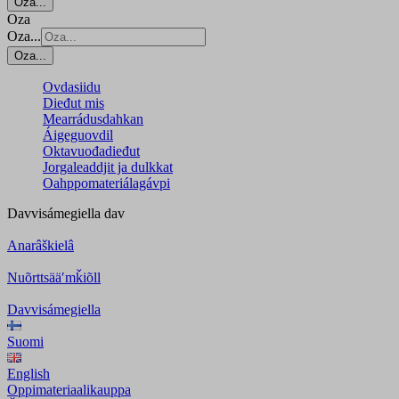
Oza...
Oza
Oza...
Oza...
Ovdasiidu
Dieđut mis
Mearrádusdahkan
Áigeguovdil
Oktavuođadieđut
Jorgaleaddjit ja dulkkat
Oahppomateriálagávpi
Davvisámegiella
dav
Anarâškielâ
Nuõrttsääʹmǩiõll
Davvisámegiella
Suomi
English
Oppimateriaalikauppa