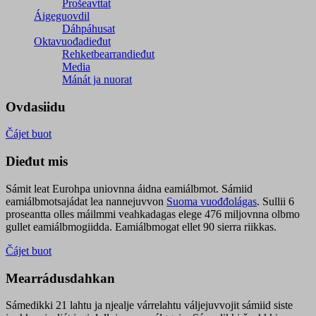
Prošeavttat
Áigeguovdil
Dáhpáhusat
Oktavuođadieđut
Rehketbearrandieđut
Media
Mánát ja nuorat
Ovdasiidu
Čájet buot
Dieđut mis
Sámit leat Eurohpa uniovnna áidna eamiálbmot. Sámiid
eamiálbmotsajádat lea nannejuvvon
Suoma vuođđolágas
. Sullii 6
proseantta olles máilmmi veahkadagas elege 476 miljovnna olbmo
gullet eamiálbmogiidda. Eamiálbmogat ellet 90 sierra riikkas.
Čájet buot
Mearrádusdahkan
Sámedikki 21 lahtu ja njealje várrelahtu váljejuvvojit sámiid siste