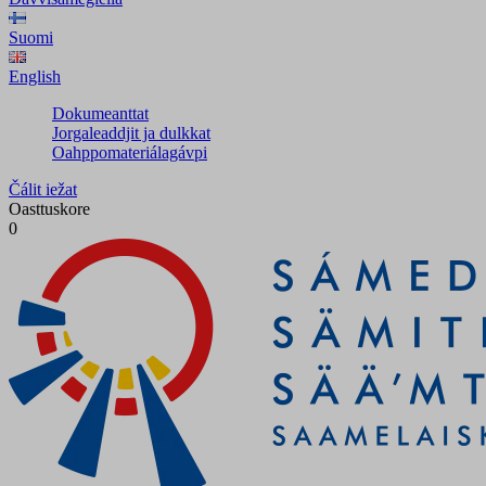
Suomi
English
Dokumeanttat
Jorgaleaddjit ja dulkkat
Oahppomateriálagávpi
Čálit iežat
Oasttuskore
0