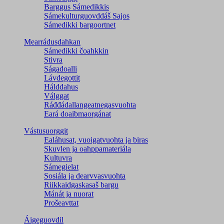
Barggus Sámedikkis
Sámekulturguovddáš Sajos
Sámedikki bargoortnet
Mearrádusdahkan
Sámedikki čoahkkin
Stivra
Ságadoalli
Lávdegottit
Hálddahus
Válggat
Ráđđádallangeatnegas­vuohta
Eará doaibmaorgánat
Vástusuorggit
Ealáhusat, vuoigatvuohta ja biras
Skuvlen ja oahppamateriála
Kultuvra
Sámegielat
Sosiála ja dearvvasvuohta
Riikkaidgaskasaš bargu
Mánát ja nuorat
Prošeavttat
Áigeguovdil