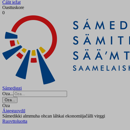
Čálit iežat
Oasttuskore
0
Sámediggi
Oza...
Oza...
Oza
Áigeguovdil
Sámedikki almmuha ohcan láhkai ekonomiijačálli virggi
Ruovttoluotta