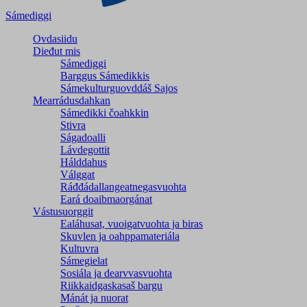
Sámediggi
Ovdasiidu
Dieđut mis
Sámediggi
Barggus Sámedikkis
Sámekulturguovddáš Sajos
Mearrádusdahkan
Sámedikki čoahkkin
Stivra
Ságadoalli
Lávdegottit
Hálddahus
Válggat
Ráđđádallangeatnegas­vuohta
Eará doaibmaorgánat
Vástusuorggit
Ealáhusat, vuoigatvuohta ja biras
Skuvlen ja oahppamateriála
Kultuvra
Sámegielat
Sosiála ja dearvvasvuohta
Riikkaidgaskasaš bargu
Mánát ja nuorat