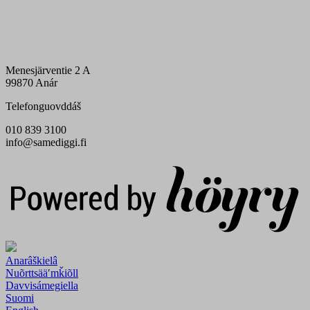
Menesjärventie 2 A
99870 Anár
Telefonguovddáš
010 839 3100
info@samediggi.fi
Digi- ja mainostoimisto Höyry Rovaniemi ja Oulu
Anarâškielâ
Nuõrttsääʹmǩiõll
Davvisámegiella
Suomi