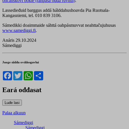
ohcanskovi bokte (rahpasa ođđa ruvttui)
.
Lassedieđuid barggus addá hálddahushoavda Pia Ruotsala-
Kangasniemi, tel. 010 839 3106.
Sámedikki doaimmaide sáhttá oahpásmuvvat neahttačujuhusas
www.samediggi.fi
.
Anáris 29.10.2024
Sámediggi
Juoge siiddu ovddosguvlui
Facebook
Twitter
WhatsApp
Share
Eará ođđasat
Palaa alkuun
Sámediggi
Sámediggi