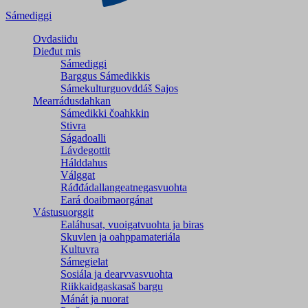
Sámediggi
Ovdasiidu
Dieđut mis
Sámediggi
Barggus Sámedikkis
Sámekulturguovddáš Sajos
Mearrádusdahkan
Sámedikki čoahkkin
Stivra
Ságadoalli
Lávdegottit
Hálddahus
Válggat
Ráđđádallangeatnegas­vuohta
Eará doaibmaorgánat
Vástusuorggit
Ealáhusat, vuoigatvuohta ja biras
Skuvlen ja oahppamateriála
Kultuvra
Sámegielat
Sosiála ja dearvvasvuohta
Riikkaidgaskasaš bargu
Mánát ja nuorat