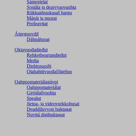
Sámegielat
Sosiála ja dearvvasvuohta
Riikkaidgaskasaš bargu
Mánát ja nuorat
Prošeavttat
Áigeguovdil
Dáhpáhusat
Oktavuođadieđut
Rehketbearrandieđut
Media
Diehtosuodji
Olahahttivuođačilgehus
Oahppomateriálagávpi
Oahppomateriálat
Girjjálašvuohta
Spealut
Jietna- ja videovurkkohusat
Deaddiluvvon buktagat
Nuvttá digibuktagat