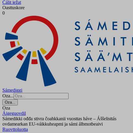
Čálit iežat
Oasttuskore
0
Sámediggi
Oza...
Oza...
Oza
Áigeguovdil
Sámedikki ođđa stivra čoahkkanii vuosttas háve – Áššelisttás
ovdamearkan EU-váikkuheapmi ja sámi álbmotbeaivi
Ruovttoluotta