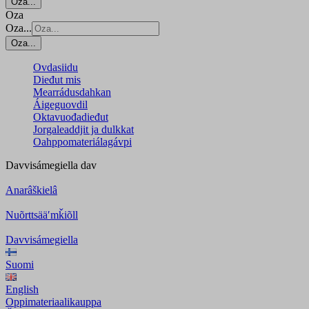
Oza...
Oza
Oza...
Oza...
Ovdasiidu
Dieđut mis
Mearrádusdahkan
Áigeguovdil
Oktavuođadieđut
Jorgaleaddjit ja dulkkat
Oahppomateriálagávpi
Davvisámegiella
dav
Anarâškielâ
Nuõrttsääʹmǩiõll
Davvisámegiella
Suomi
English
Oppimateriaalikauppa