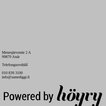
Menesjärventie 2 A
99870 Anár
Telefonguovddáš
010 839 3100
info@samediggi.fi
Digi- ja mainostoimisto Höyry Rovaniemi ja Oulu