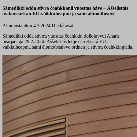
Sámedikki ođđa stivra čoahkkanii vuosttas háve – Áššelisttás
ovdamearkan EU-váikkuheapmi ja sámi álbmotbeaivi
Almmustahtton 4.3.2024
Dieđáhusat
Sámedikki ođđa stivrra vuosttas čoahkkin dollojuvvui Anáris
bearjadaga 29.2.2024. Áššelisttás ledje earret eará EU-
váikkuheapmi, sámi álbmotbeaivve ordnen ja stivrra čoahkkingiella.