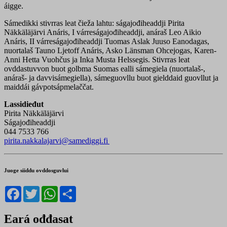
áigge.
Sámedikki stivrras leat čieža lahtu: ságajođiheaddji Pirita
Näkkäläjärvi Anáris, I várreságajođiheaddji, anáraš Leo Aikio
Anáris, II várreságajođiheaddji Tuomas Aslak Juuso Eanodagas,
nuortalaš Tauno Ljetoff Anáris, Asko Länsman Ohcejogas, Karen-
Anni Hetta Vuohčus ja Inka Musta Helssegis. Stivrras leat
ovddastuvvon buot golbma Suomas ealli sámegiela (nuortalaš-,
anáraš- ja davvisámegiella), sámeguovllu buot gielddaid guovllut ja
maiddái gávpotsápmelaččat.
Lassidieđut
Pirita Näkkäläjärvi
Ságajođiheaddji
044 7533 766
pirita.nakkalajarvi@samediggi.fi
Juoge siiddu ovddosguvlui
Facebook
Twitter
WhatsApp
Share
Eará ođđasat