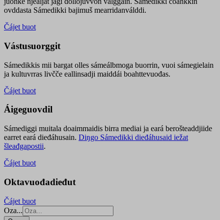
juohke njealját jagi dollojuvvon válggain. Sámedikki čoahkkin
ovddasta Sámedikki bajimuš mearridanválddi.
Čájet buot
Vástusuorggit
Sámedikkis mii bargat olles sámeálbmoga buorrin, vuoi sámegielain
ja kultuvrras livčče eallinsadji maiddái boahttevuođas.
Čájet buot
Áigeguovdil
Sámediggi muitala doaimmaidis birra mediai ja eará berošteaddjiide
earret eará dieđáhusain.
Diŋgo Sámedikki dieđáhusaid iežat
šleađgapostii
.
Čájet buot
Oktavuođadieđut
Čájet buot
Oza...