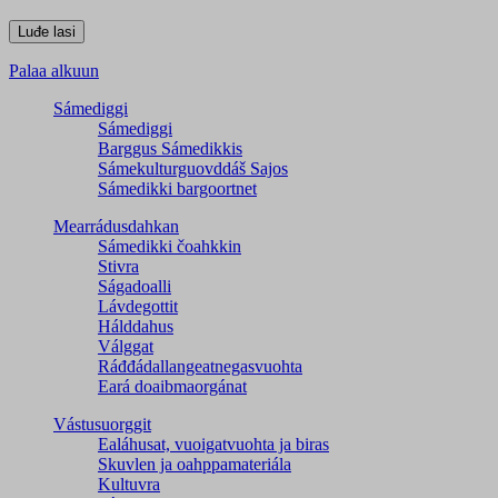
Palaa alkuun
Sámediggi
Sámediggi
Barggus Sámedikkis
Sámekulturguovddáš Sajos
Sámedikki bargoortnet
Mearrádusdahkan
Sámedikki čoahkkin
Stivra
Ságadoalli
Lávdegottit
Hálddahus
Válggat
Ráđđádallangeatnegas­vuohta
Eará doaibmaorgánat
Vástusuorggit
Ealáhusat, vuoigatvuohta ja biras
Skuvlen ja oahppamateriála
Kultuvra