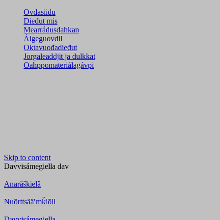
Ovdasiidu
Dieđut mis
Mearrádusdahkan
Áigeguovdil
Oktavuođadieđut
Jorgaleaddjit ja dulkkat
Oahppomateriálagávpi
Skip to content
Davvisámegiella
dav
Anarâškielâ
Nuõrttsääʹmǩiõll
Davvisámegiella