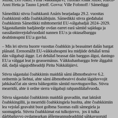
Anni Hetta ja Tauno Ljetoff. Govva: Ville Fofonoff / Sámediggi
Sámedikki stivra čoahkkanii Anáris bearjadaga 29.2. vuosttas
čoahkkimii ođđa čoahkkáibijuin. Sámedikki stivra gieđahalai
čoahkkimis Sámedikki mihttomeriid EU-válgabadjái 2024–2029.
Ságastallamiin badjánedje ovdan earret eará sámiid sajádaga ja
oassálastinvejolašvuođaid nannen EU:s ja oktasašbarggu
deahtisteapmi EU:a guvlui.
– Mis lei stivrra buorre vuosttas čoahkkin ja beasaimet dalán bargat
plánaid. Erenomážit EU-váikkuheapmi lea midjiide dehálaš temá
dán válgabaji áigge. Lei dehálaš beassat dán barggus álgui, daningo
EU:a válggat leat jo geassemánus. Váikkuhanbarggu ferte álggahit
dál, dadjá ságajođiheaddji Pirita Näkkäläjärvi.
Stivra ságastalai čoahkkimis maiddái sámi álbmotbeaivve 6.2.
ordnemis ja šiehtai, ahte sámi álbmotbeaivvi doalut lágiduvvojit
jahkásaččat ain sierra báikegottiin sámiid ruovttuguovllus. Stivra
mearridii, ahte ii ordne sierra válgabaji rahpandilálašvuođa.
Stivra ságastalai čoahkkimis maiddái geavadiin, mat laktásit
čoahkkingillii, ja mearridii čoahkkingiela buohta, ahte čoahkkimiin
lea vejolaš geavahit buot golbma Suomas ealli sámegiela ja
suomagiela. Stivrra čoahkkimat eai tulkojuvvo, jos ii tulka
dárbbašuvvo ovdamearkan áššemeannudeaddjiid sáhkavuoruid