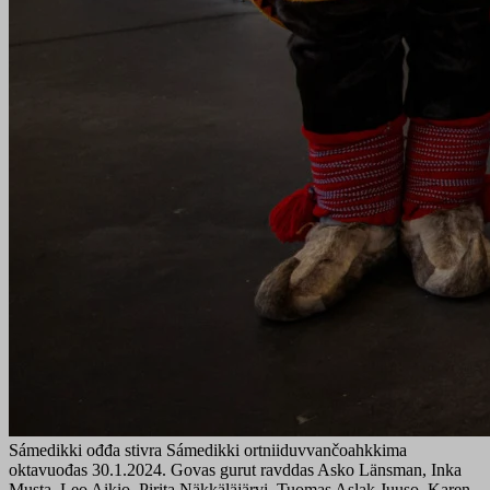
Sámedikki ođđa stivra Sámedikki ortniiduvvančoahkkima
oktavuođas 30.1.2024. Govas gurut ravddas Asko Länsman, Inka
Musta, Leo Aikio, Pirita Näkkäläjärvi, Tuomas Aslak Juuso, Karen-