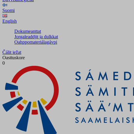
Suomi
English
Dokumeanttat
Jorgaleaddjit ja dulkkat
Oahppomateriálagávpi
Čálit iežat
Oasttuskore
0