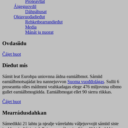
Prošeavttat
Áigeguovdil
Dáhpáhusat
Oktavuođadieđut
Rehketbearrandieđut
Media
Mánát ja nuorat
Ovdasiidu
Čájet buot
Dieđut mis
Sámit leat Eurohpa uniovnna áidna eamiálbmot. Sámiid
eamiálbmotsajádat lea nannejuvvon
Suoma vuođđolágas
. Sullii 6
proseantta olles máilmmi veahkadagas elege 476 miljovnna olbmo
gullet eamiálbmogiidda. Eamiálbmogat ellet 90 sierra riikkas.
Čájet buot
Mearrádusdahkan
Sámedikki 21 lahtu ja njealje várrelahtu váljejuvvojit sámiid siste