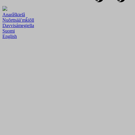
Anarâškielâ
Nuõrttsääʹmǩiõll
Davvisámegiella
Suomi
English