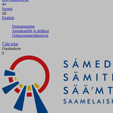
Suomi
English
Dokumeanttat
Jorgaleaddjit ja dulkkat
Oahppomateriálagávpi
Čálit iežat
Oasttuskore
0