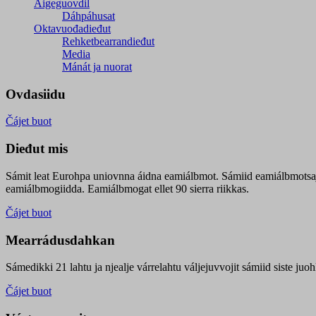
Áigeguovdil
Dáhpáhusat
Oktavuođadieđut
Rehketbearrandieđut
Media
Mánát ja nuorat
Ovdasiidu
Čájet buot
Dieđut mis
Sámit leat Eurohpa uniovnna áidna eamiálbmot. Sámiid eamiálbmotsa
eamiálbmogiidda. Eamiálbmogat ellet 90 sierra riikkas.
Čájet buot
Mearrádusdahkan
Sámedikki 21 lahtu ja njealje várrelahtu váljejuvvojit sámiid siste j
Čájet buot