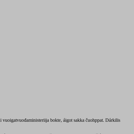
i vuoigatvuođaministeriija bokte, áigot sakka čuohppat. Dárkilis