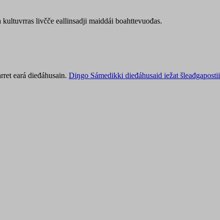
kultuvrras livčče eallinsadji maiddái boahttevuođas.
rret eará dieđáhusain.
Diŋgo Sámedikki dieđáhusaid iežat šleađgapostii