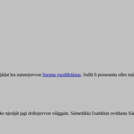
jádat lea nannejuvvon
Suoma vuođđolágas
. Sullii 6 proseantta olles
uohke njealját jagi dollojuvvon válggain. Sámedikki čoahkkin ovddasta 