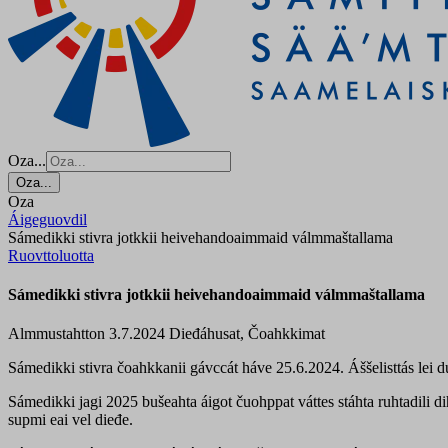
Oza...
Oza...
Oza
Áigeguovdil
Sámedikki stivra jotkkii heivehandoaimmaid válmmaštallama
Ruovttoluotta
Sámedikki stivra jotkkii heivehandoaimmaid válmmaštallama
Almmustahtton 3.7.2024
Dieđáhusat, Čoahkkimat
Sámedikki stivra čoahkkanii gávccát háve 25.6.2024. Áššelisttás lei 
Sámedikki jagi 2025 bušeahta áigot čuohppat váttes stáhta ruhtadili d
supmi eai vel dieđe.