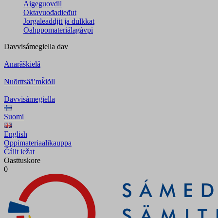
Áigeguovdil
Oktavuođadieđut
Jorgaleaddjit ja dulkkat
Oahppomateriálagávpi
Davvisámegiella
dav
Anarâškielâ
Nuõrttsääʹmǩiõll
Davvisámegiella
Suomi
English
Oppimateriaalikauppa
Čálit iežat
Oasttuskore
0