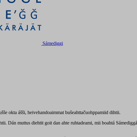
Sámediggi
dušše okta ášši, heivehandoaimmat bušeahttačuohppamiid dihtii.
ihtii. Dán muttus diehtit goit dan ahte ruhtadeami, mii boahtá Sámediggá