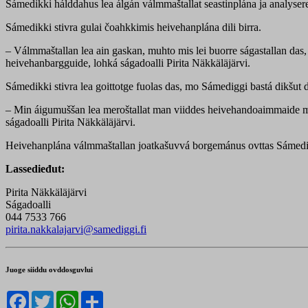
Sámedikki hálddahus lea álgán válmmaštallat seastinplána ja analyse
Sámedikki stivra gulai čoahkkimis heivehanplána dili birra.
– Válmmaštallan lea ain gaskan, muhto mis lei buorre ságastallan das,
heivehanbargguide, lohká ságadoalli Pirita Näkkäläjärvi.
Sámedikki stivra lea goittotge fuolas das, mo Sámediggi bastá dikšu
– Min áigumuššan lea meroštallat man viiddes heivehandoaimmaide mii 
ságadoalli Pirita Näkkäläjärvi.
Heivehanplána válmmaštallan joatkašuvvá borgemánus ovttas Sámedikki
Lassedieđut:
Pirita Näkkäläjärvi
Ságadoalli
044 7533 766
pirita.nakkalajarvi@samediggi.fi
Juoge siiddu ovddosguvlui
Facebook
Twitter
WhatsApp
Share