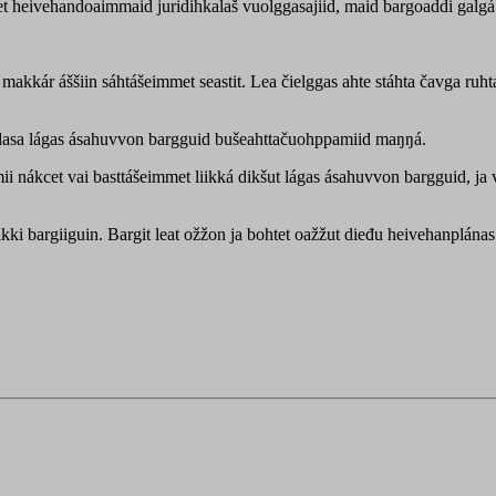
ret heivehandoaimmaid juridihkalaš vuolggasajiid, maid bargoaddi galg
 makkár áššiin sáhtášeimmet seastit. Lea čielggas ahte stáhta čavga ruh
t dasa lágas ásahuvvon bargguid bušeahttačuohppamiid maŋŋá.
nákcet vai basttášeimmet liikká dikšut lágas ásahuvvon bargguid, ja vai
 bargiiguin. Bargit leat ožžon ja bohtet oažžut dieđu heivehanplánas d