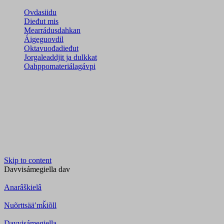
Ovdasiidu
Dieđut mis
Mearrádusdahkan
Áigeguovdil
Oktavuođadieđut
Jorgaleaddjit ja dulkkat
Oahppomateriálagávpi
Skip to content
Davvisámegiella
dav
Anarâškielâ
Nuõrttsääʹmǩiõll
Davvisámegiella