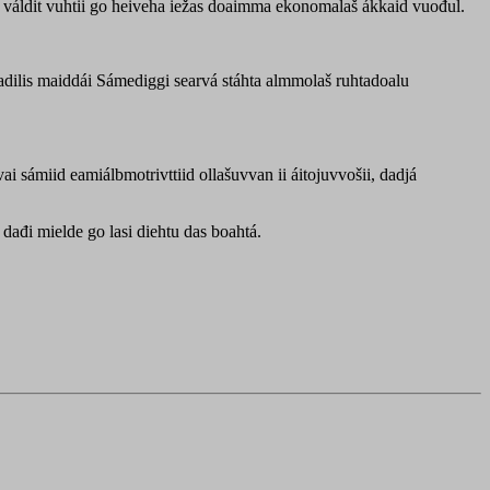
á váldit vuhtii go heiveha iežas doaimma ekonomalaš ákkaid vuođul.
tadilis maiddái Sámediggi searvá stáhta almmolaš ruhtadoalu
 sámiid eamiálbmotrivttiid ollašuvvan ii áitojuvvošii, dadjá
ađi mielde go lasi diehtu das boahtá.