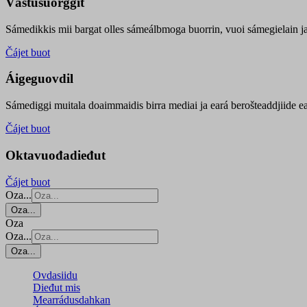
Vástusuorggit
Sámedikkis mii bargat olles sámeálbmoga buorrin, vuoi sámegielain ja 
Čájet buot
Áigeguovdil
Sámediggi muitala doaimmaidis birra mediai ja eará berošteaddjiide ea
Čájet buot
Oktavuođadieđut
Čájet buot
Oza...
Oza...
Oza
Oza...
Oza...
Ovdasiidu
Dieđut mis
Mearrádusdahkan