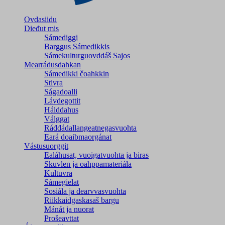
Ovdasiidu
Dieđut mis
Sámediggi
Barggus Sámedikkis
Sámekulturguovddáš Sajos
Mearrádusdahkan
Sámedikki čoahkkin
Stivra
Ságadoalli
Lávdegottit
Hálddahus
Válggat
Ráđđádallangeatnegas­vuohta
Eará doaibmaorgánat
Vástusuorggit
Ealáhusat, vuoigatvuohta ja biras
Skuvlen ja oahppamateriála
Kultuvra
Sámegielat
Sosiála ja dearvvasvuohta
Riikkaidgaskasaš bargu
Mánát ja nuorat
Prošeavttat