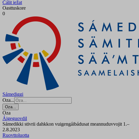
Čálit iežat
Oasttuskore
0
Sámediggi
Oza...
Oza...
Oza
Áigeguovdil
Sámedikki stivrii dahkkon vuigengáibádusat meannuduvvojit 1.–
2.8.2023
Ruovttoluotta