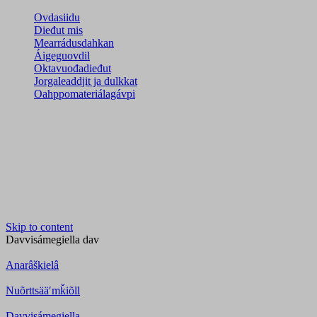
Ovdasiidu
Dieđut mis
Mearrádusdahkan
Áigeguovdil
Oktavuođadieđut
Jorgaleaddjit ja dulkkat
Oahppomateriálagávpi
Skip to content
Davvisámegiella
dav
Anarâškielâ
Nuõrttsääʹmǩiõll
Davvisámegiella