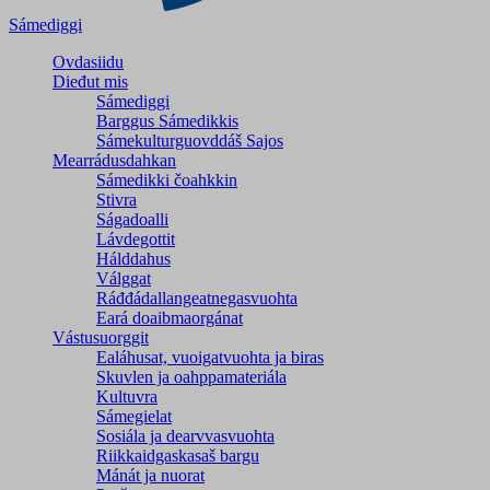
Sámediggi
Ovdasiidu
Dieđut mis
Sámediggi
Barggus Sámedikkis
Sámekulturguovddáš Sajos
Mearrádusdahkan
Sámedikki čoahkkin
Stivra
Ságadoalli
Lávdegottit
Hálddahus
Válggat
Ráđđádallangeatnegas­vuohta
Eará doaibmaorgánat
Vástusuorggit
Ealáhusat, vuoigatvuohta ja biras
Skuvlen ja oahppamateriála
Kultuvra
Sámegielat
Sosiála ja dearvvasvuohta
Riikkaidgaskasaš bargu
Mánát ja nuorat