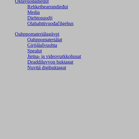
Oktavuođadieđut
Rehketbearrandieđut
Media
Diehtosuodji
Olahahttivuođačilgehus
Oahppomateriálagávpi
Oahppomateriálat
Girjjálašvuohta
Spealut
Jietna- ja videovurkkohusat
Deaddiluvvon buktagat
Nuvttá digibuktagat