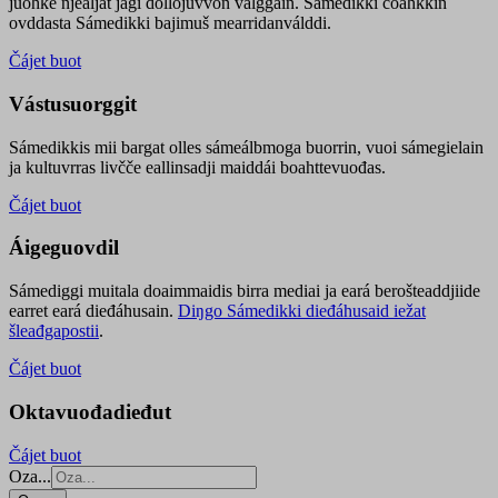
juohke njealját jagi dollojuvvon válggain. Sámedikki čoahkkin
ovddasta Sámedikki bajimuš mearridanválddi.
Čájet buot
Vástusuorggit
Sámedikkis mii bargat olles sámeálbmoga buorrin, vuoi sámegielain
ja kultuvrras livčče eallinsadji maiddái boahttevuođas.
Čájet buot
Áigeguovdil
Sámediggi muitala doaimmaidis birra mediai ja eará berošteaddjiide
earret eará dieđáhusain.
Diŋgo Sámedikki dieđáhusaid iežat
šleađgapostii
.
Čájet buot
Oktavuođadieđut
Čájet buot
Oza...