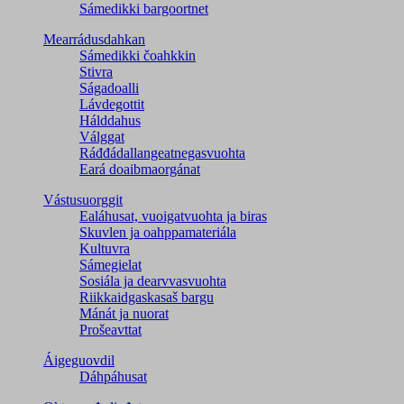
Sámedikki bargoortnet
Mearrádusdahkan
Sámedikki čoahkkin
Stivra
Ságadoalli
Lávdegottit
Hálddahus
Válggat
Ráđđádallangeatnegas­vuohta
Eará doaibmaorgánat
Vástusuorggit
Ealáhusat, vuoigatvuohta ja biras
Skuvlen ja oahppamateriála
Kultuvra
Sámegielat
Sosiála ja dearvvasvuohta
Riikkaidgaskasaš bargu
Mánát ja nuorat
Prošeavttat
Áigeguovdil
Dáhpáhusat