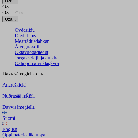
Oza...
Oza
Oza...
Oza...
Ovdasiidu
Dieđut mis
Mearrádusdahkan
Áigeguovdil
Oktavuođadieđut
Jorgaleaddjit ja dulkkat
Oahppomateriálagávpi
Davvisámegiella
dav
Anarâškielâ
Nuõrttsääʹmǩiõll
Davvisámegiella
Suomi
English
Oppimateriaalikauppa