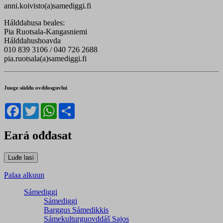
anni.koivisto(a)samediggi.fi
Hálddahusa beales:
Pia Ruotsala-Kangasniemi
Hálddahushoavda
010 839 3106 / 040 726 2688
pia.ruotsala(a)samediggi.fi
Juoge siiddu ovddosguvlui
Facebook
Twitter
WhatsApp
Share
Eará ođđasat
Palaa alkuun
Sámediggi
Sámediggi
Barggus Sámedikkis
Sámekulturguovddáš Sajos