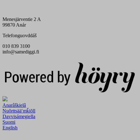
Menesjärventie 2 A
99870 Anár
Telefonguovddáš
010 839 3100
info@samediggi.fi
Digi- ja mainostoimisto Höyry Rovaniemi ja Oulu
Anarâškielâ
Nuõrttsääʹmǩiõll
Davvisámegiella
Suomi
English