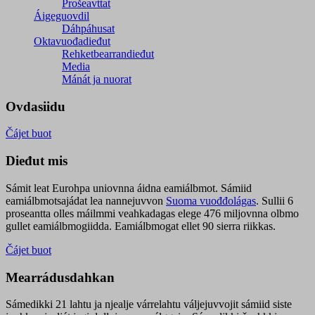
Prošeavttat
Áigeguovdil
Dáhpáhusat
Oktavuođadieđut
Rehketbearrandieđut
Media
Mánát ja nuorat
Ovdasiidu
Čájet buot
Dieđut mis
Sámit leat Eurohpa uniovnna áidna eamiálbmot. Sámiid
eamiálbmotsajádat lea nannejuvvon
Suoma vuođđolágas
. Sullii 6
proseantta olles máilmmi veahkadagas elege 476 miljovnna olbmo
gullet eamiálbmogiidda. Eamiálbmogat ellet 90 sierra riikkas.
Čájet buot
Mearrádusdahkan
Sámedikki 21 lahtu ja njealje várrelahtu váljejuvvojit sámiid siste