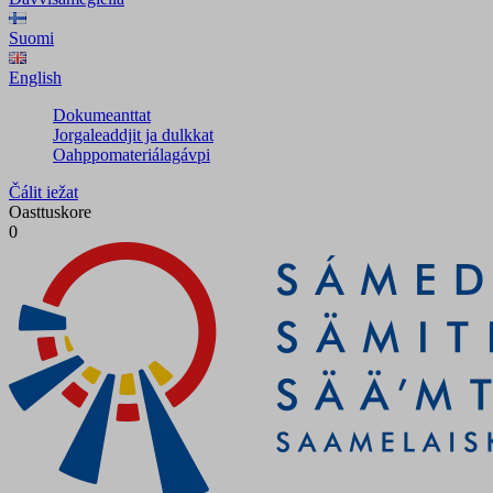
Suomi
English
Dokumeanttat
Jorgaleaddjit ja dulkkat
Oahppomateriálagávpi
Čálit iežat
Oasttuskore
0