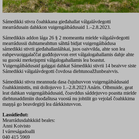
Sámedikki stivra čoahkkana gieđahallat válgalávdegotti
mearrádusain dahkkon vuigengáibádusaid 1.–2.8.2023.
Sámedikkis addon lága 26 § 2 momeantta mielde válgalávdegotti
mearrádussii duhtameahttun sáhttá bidjat vuigengáibádusa
sámedikki stivrii gieđahallanláhkai, juos oaivvilda, ahte son lea
eahpevuoiggalaččat guđđojuvvon eret válgalogahallamis dahje ahte
su guoski merkejupmi válgalogahallamis lea boastut.
Vuigengáibádusaid galggai dahkat Sámedikki stivrii 14 beaivve siste
Sámedikki válgalávdegotti čovdosa diehtunoažžunbeaivvis.
Sámedikki stivra meannuda dasa čujuhuvvon vuigengáibádusaid
čoahkkimisttis, mii dollojuvvo 1.–2.8.2023 Anáris. Olbmuide, geat
leat dahkan vuigengáibádusaid, čoavddus sáddejuvvo poastta mielde
diehtunaddimiin duođaštusa vuostá nu johtilit go vejolaš čoahkkima
maŋŋá go beavdegirji lea dárkkistuvvon.
Lassidieđut:
Mearrádusdahkkiid beales:
Anni Koivisto
I várreságadoalli
040 415 5969