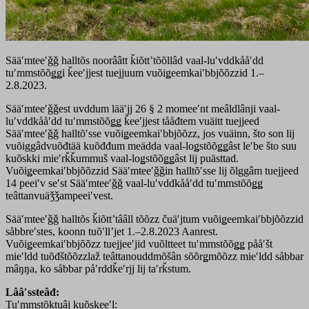
Sääʹmteeʹǧǧ halltõs noorââtt ǩiõttʼtõõllâd vaal-luʹvddkååʹdd
tuʹmmstõõǥǥi ǩeeʹjjest tuejjuum vuõiǥeemkaiʹbbjõõzzid 1.–
2.8.2023.
Sääʹmteeʹǧǧest uvddum lääʹjj 26 § 2 momeeʹnt meâldlânji vaal-
luʹvddkååʹdd tuʹmmstõõǥǥ ǩeeʹjjest tååđtem vuäitt tuejjeed
Sääʹmteeʹǧǧ halltõʹsse vuõiǥeemkaiʹbbjõõzz, jos vuäinn, što son lij
vuõiggâdvuõđtää kuõđđum meädda vaal-loǥstõõǥǥâst leʹbe što suu
kuõskki mieʹrǩǩummuš vaal-loǥstõõǥǥâst lij puästtad.
Vuõiǥeemkaiʹbbjõõzzid Sääʹmteeʹǧǧin halltõʹsse lij õlggâm tuejjeed
14 peeiʹv seʹst Sääʹmteeʹǧǧ vaal-luʹvddkååʹdd tuʹmmstõõǥǥ
teâttanvuäǯǯampeeiʹvest.
Sääʹmteeʹǧǧ halltõs ǩiõttʼtââll tõõzz čuäʹjtum vuõiǥeemkaiʹbbjõõzzid
såbbreʹstes, koonn tuõʹllʼjet 1.–2.8.2023 Aanrest.
Vuõiǥeemkaiʹbbjõõzz tuejjeeʹjid vuõltteet tuʹmmstõõǥǥ pååʹšt
mieʹldd tuõđštõõzzlaž teâttanouddmõšân sõõrǥmõõzz mieʹldd såbbar
mâŋŋa, ko såbbar påʹrddǩeʹrjj lij taʹrǩstum.
Lââʹssteâđ:
Tuʹmmstõktuâj kuõskeeʹl: