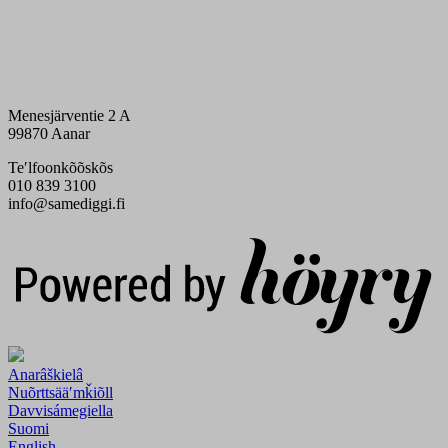
Menesjärventie 2 A
99870 Aanar
Teʹlfoonkõõskõs
010 839 3100
info@samediggi.fi
Digi- ja mainostoimisto Höyry Rovaniemi ja Oulu
Anarâškielâ
Nuõrttsääʹmǩiõll
Davvisámegiella
Suomi
English