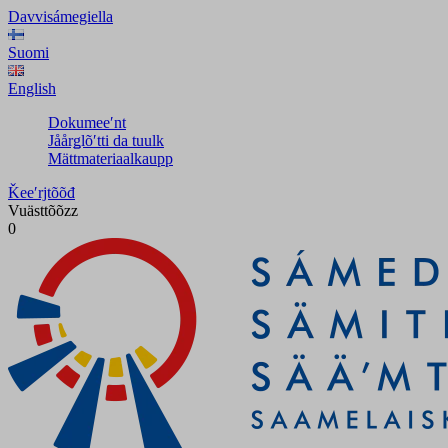
Davvisámegiella
Suomi
English
Dokumeeʹnt
Jåårǥlõʹtti da tuulk
Mättmateriaalkaupp
Ǩeeʹrjtõõđ
Vuästtõõzz
0