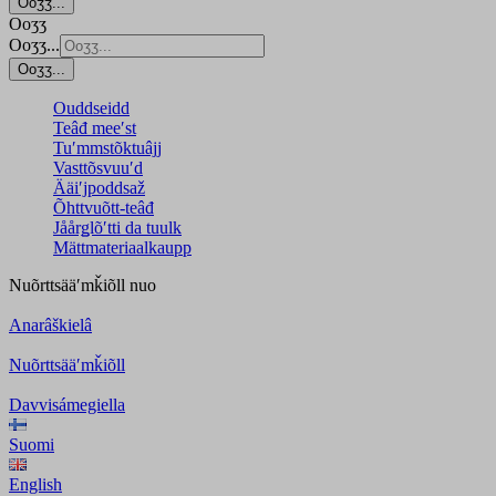
Ooʒʒ...
Ooʒʒ
Ooʒʒ...
Ooʒʒ...
Ouddseidd
Teâđ meeʹst
Tuʹmmstõktuâjj
Vasttõsvuuʹd
Ääiʹjpoddsaž
Õhttvuõtt-teâđ
Jåårǥlõʹtti da tuulk
Mättmateriaalkaupp
Nuõrttsääʹmǩiõll
nuo
Anarâškielâ
Nuõrttsääʹmǩiõll
Davvisámegiella
Suomi
English