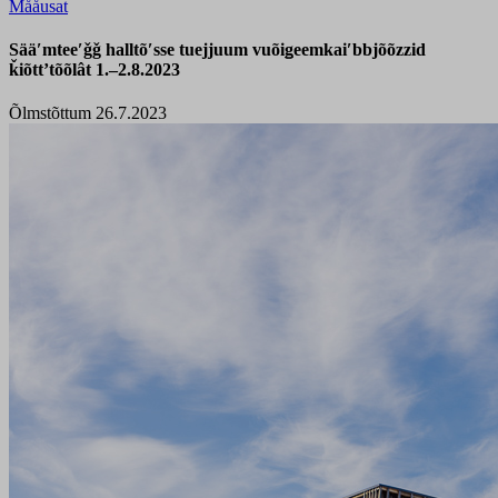
Mååusat
Sääʹmteeʹǧǧ halltõʹsse tuejjuum vuõiǥeemkaiʹbbjõõzzid
ǩiõttʼtõõlât 1.–2.8.2023
Õlmstõttum 26.7.2023