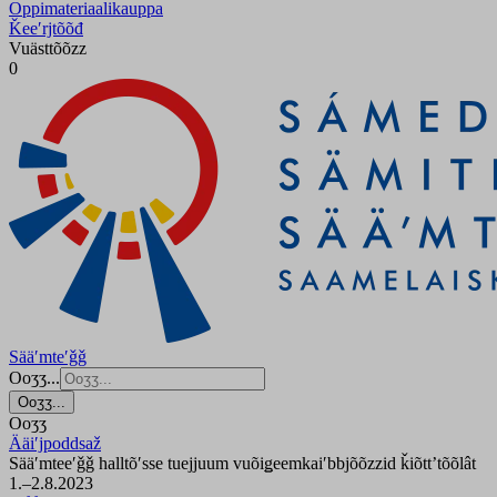
Oppimateriaalikauppa
Ǩeeʹrjtõõđ
Vuästtõõzz
0
Sääʹmteʹǧǧ
Ooʒʒ...
Ooʒʒ...
Ooʒʒ
Ääiʹjpoddsaž
Sääʹmteeʹǧǧ halltõʹsse tuejjuum vuõiǥeemkaiʹbbjõõzzid ǩiõttʼtõõlât
1.–2.8.2023