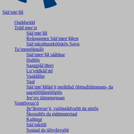
Sääʹmteʹǧǧ
Ouddseidd
Teâđ meeʹst
Sääʹmteʹǧǧ
Reâuggmen Sääʹmteeʹǧǧest
Sääʹmkulttuurkõõskõs Sajos
Tuʹmmstõktuâjj
Sääʹmteeʹǧǧ sååbbar
Halltõs
Saaǥǥjååʹđteei
Luʹvddkååʹdd
Vaaldâšm
Vaal
Sääʹmteʹǧǧlääʹjj meâldlaž õhttsažtåimmam- da
saǥstõõllâmõõlǥtõs
Jeeʹres tåimmorgaan
Vasttõsvuuʹd
Jieʹllemvueʹjj, vuõiggâdvuõtt da pirrõs
Škooultõs da mättmateriaal
Kulttuur
Sääʹmǩiõll
Sosiaal da tiõrvâsvuõtt