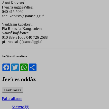
Anni Koivisto
I väärrsaaǥǥjååʹđteei
040 415 5969
anni.koivisto(a)samediggi.fi
Vaaldâšm kuõskeeʹl:
Pia Ruotsala-Kangasniemi
Vaaldâšmjååʹđteei
010 839 3106 / 040 726 2688
pia.ruotsala(a)samediggi.fi
Jueʹjj seeid ooudårra
Facebook
Twitter
WhatsApp
Share
Jeeʹres ođđâz
Palaa alkuun
Sääʹmteʹǧǧ