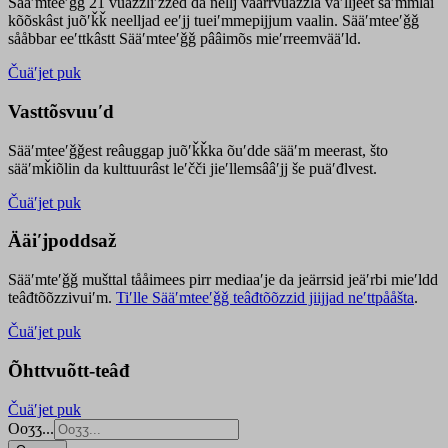
Sääʹmteeʹǧǧ 21 vuäzzliʹžžed da nellj väärrvuäzzla vaʹlljeet säʹmmlai
kõõskâst juõʹǩǩ neelljad eeʹjj tueiʹmmepijjum vaalin. Sääʹmteeʹǧǧ
sååbbar eeʹttkâstt Sääʹmteeʹǧǧ pââimõs mieʹrreemvääʹld.
Čuäʹjet puk
Vasttõsvuuʹd
Sääʹmteeʹǧǧest
reâuggap
juõʹǩǩka
õuʹdde
sääʹm meer
ast
, što
sääʹmǩiõlin da kulttuurâst leʹčči jieʹllemsââʹjj še puäʹđlvest.
Čuäʹjet puk
Ääiʹjpoddsaž
Sääʹmteʹǧǧ mušttal tååimees pirr mediaaʹje da jeärrsid jeäʹrbi mieʹldd
teâđtõõzzivuiʹm.
Tiʹlle Sääʹmteeʹǧǧ teâđtõõzzid jiijjad neʹttpååšta
.
Čuäʹjet puk
Õhttvuõtt-teâđ
Čuäʹjet puk
Ooʒʒ...