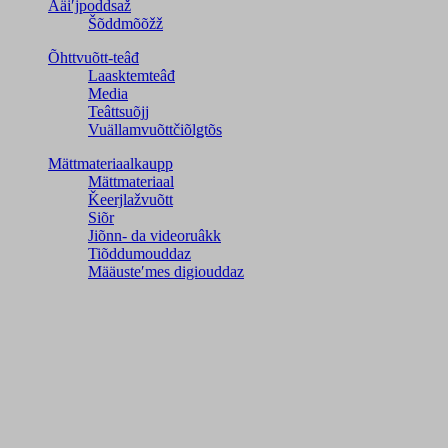
Ääiʹjpoddsaž
Šõddmõõžž
Õhttvuõtt-teâđ
Laasktemteâđ
Media
Teâttsuõjj
Vuällamvuõttčiõlǥtõs
Mättmateriaalkaupp
Mättmateriaal
Ǩeerjlažvuõtt
Siõr
Jiõnn- da videoruâkk
Tiõddumouddaz
Määusteʹmes digiouddaz