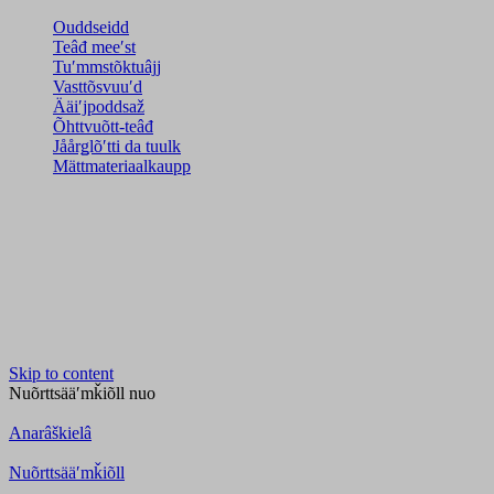
Ouddseidd
Teâđ meeʹst
Tuʹmmstõktuâjj
Vasttõsvuuʹd
Ääiʹjpoddsaž
Õhttvuõtt-teâđ
Jåårǥlõʹtti da tuulk
Mättmateriaalkaupp
Skip to content
Nuõrttsääʹmǩiõll
nuo
Anarâškielâ
Nuõrttsääʹmǩiõll