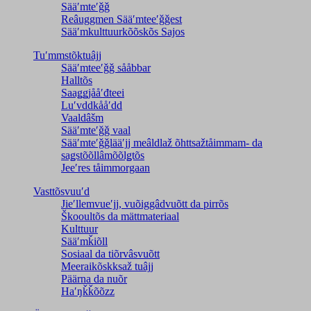
Sääʹmteʹǧǧ
Reâuggmen Sääʹmteeʹǧǧest
Sääʹmkulttuurkõõskõs Sajos
Tuʹmmstõktuâjj
Sääʹmteeʹǧǧ sååbbar
Halltõs
Saaǥǥjååʹđteei
Luʹvddkååʹdd
Vaaldâšm
Sääʹmteʹǧǧ vaal
Sääʹmteʹǧǧlääʹjj meâldlaž õhttsažtåimmam- da
saǥstõõllâmõõlǥtõs
Jeeʹres tåimmorgaan
Vasttõsvuuʹd
Jieʹllemvueʹjj, vuõiggâdvuõtt da pirrõs
Škooultõs da mättmateriaal
Kulttuur
Sääʹmǩiõll
Sosiaal da tiõrvâsvuõtt
Meeraikõskksaž tuâjj
Päärna da nuõr
Haʹŋǩǩõõzz