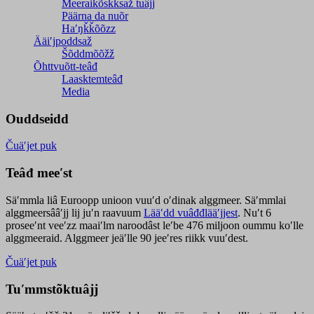
Meeraikõskksaž tuâjj
Päärna da nuõr
Haʹŋǩǩõõzz
Ääiʹjpoddsaž
Šõddmõõžž
Õhttvuõtt-teâđ
Laasktemteâđ
Media
Ouddseidd
Čuäʹjet puk
Teâđ meeʹst
Säʹmmla liâ Euroopp unioon vuuʹd oʹdinak alggmeer. Säʹmmlai
alggmeersââʹjj lij juʹn raavuum
Lääʹdd vuâđđlääʹjjest
. Nuʹt 6
proseeʹnt veeʹzz maaiʹlm naroodâst leʹbe 476 miljoon oummu koʹlle
alggmeeraid. Alggmeer jeäʹlle 90 jeeʹres riikk vuuʹdest.
Čuäʹjet puk
Tuʹmmstõktuâjj