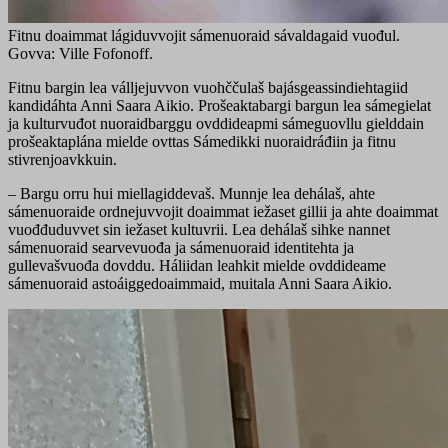
Fitnu doaimmat lágiduvvojit sámenuoraid sávaldagaid vuođul.
Govva: Ville Fofonoff.
Fitnu bargin lea válljejuvvon vuohččulaš bajásgeassindiehtagiid
kandidáhta Anni Saara Aikio. Prošeaktabargi bargun lea sámegielat
ja kulturvuđot nuoraidbarggu ovddideapmi sámeguovllu gielddain
prošeaktaplána mielde ovttas Sámedikki nuoraidráđiin ja fitnu
stivrenjoavkkuin.
– Bargu orru hui miellagiddevaš. Munnje lea dehálaš, ahte
sámenuoraide ordnejuvvojit doaimmat iežaset gillii ja ahte doaimmat
vuođđuduvvet sin iežaset kultuvrii. Lea dehálaš sihke nannet
sámenuoraid searvevuođa ja sámenuoraid identitehta ja
gullevašvuođa dovddu.
Háliidan leahkit mielde ovddideame
sámenuoraid astoáiggedoaimmaid, muitala Anni Saara Aikio.