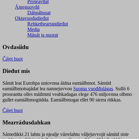
Prošeavttat
Áigeguovdil
Dáhpáhusat
Oktavuođadieđut
Rehketbearrandieđut
Media
Mánát ja nuorat
Ovdasiidu
Čájet buot
Dieđut mis
Sámit leat Eurohpa uniovnna áidna eamiálbmot. Sámiid
eamiálbmotsajádat lea nannejuvvon
Suoma vuođđolágas
. Sullii 6
proseantta olles máilmmi veahkadagas elege 476 miljovnna olbmo
gullet eamiálbmogiidda. Eamiálbmogat ellet 90 sierra riikkas.
Čájet buot
Mearrádusdahkan
Sámedikki 21 lahtu ja njealje várrelahtu váljejuvvojit sámiid siste