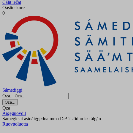
Čálit iežat
Oasttuskore
0
Sámediggi
Oza...
Oza...
Oza
Áigeguovdil
Sámegielat astoáiggedoaimma De! 2 -fidnu lea álgán
Ruovttoluotta