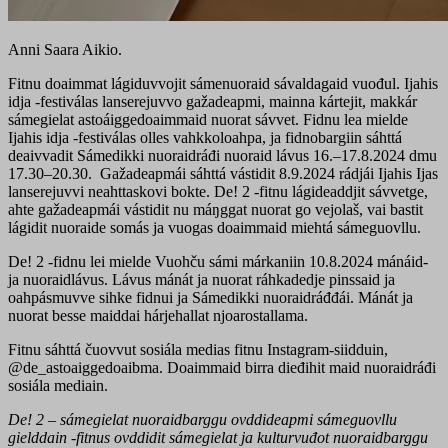
Anni Saara Aikio.
Fitnu doaimmat lá
giduvvojit sámenuoraid sávaldagaid vuođul. Ijahis
idja -festiválas lanserejuvvo gažadeapmi, mainna kártejit, makkár
sámegielat astoáiggedoaimmaid nuorat sávvet. Fidnu lea mielde
Ijahis idja -festiválas olles vahkkoloahpa, ja fidnobargiin sáhttá
deaivvadit Sámedikki nuoraidráđi nuoraid lávus 16.–17.8.2024 dmu
17.30–20.30. Gažadeapmái sáhttá vástidit 8.9.2024 rádjái Ijahis Ijas
lanserejuvvi neahttaskovi bokte
. De! 2 -fitnu lágideaddjit sávvetge,
ahte gažadeapmái vástidit nu máŋggat nuorat go vejolaš, vai bastit
lágidit nuoraide somás ja vuogas doaimmaid miehtá sámeguovllu.
De! 2 -fidnu lei mielde Vuohču sámi márkaniin 10.8.2024 mánáid-
ja nuoraidlávus. Lávus mánát ja nuorat ráhkadedje pinssaid ja
oahpásmuvve sihke fidnui ja Sámedikki nuoraidráđđái. Mánát ja
nuorat besse maiddai hárjehallat njoarostallama.
Fitnu sáhttá čuovvut sosiála medias fitnu Instagram-siidduin,
@de_astoaiggedoaibma. Doaimmaid birra dieđihit maid nuoraidráđi
sosiála mediain.
De! 2 – sámegielat nuoraidbarggu ovddideapmi sámeguovllu
gielddain -fitnus ovddidit sámegielat ja kulturvuđot nuoraidbarggu