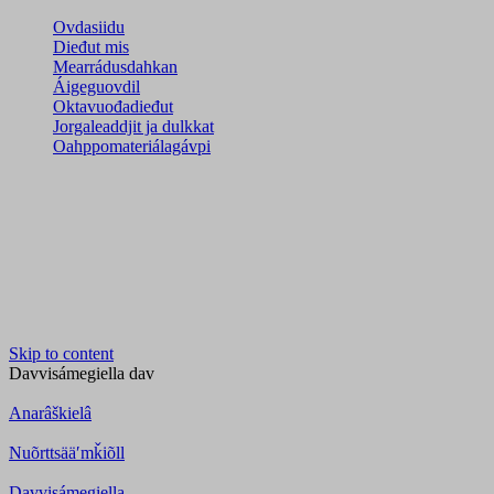
Ovdasiidu
Dieđut mis
Mearrádusdahkan
Áigeguovdil
Oktavuođadieđut
Jorgaleaddjit ja dulkkat
Oahppomateriálagávpi
Skip to content
Davvisámegiella
dav
Anarâškielâ
Nuõrttsääʹmǩiõll
Davvisámegiella