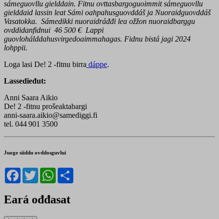
sámeguovllu gielddain. Fitnu ovttasbargoguoimmit sámeguovllu
gielddaid lassin leat Sámi oahpahusguovddáš ja Nuoraidguovddáš
Vasatokka.
Sámedikki nuoraidráđđi lea ožžon nuoraidbarggu
ovddidanfidnui 46 500 € Lappi
guovlohálddahusvirgedoaimmahagas. Fidnu bistá jagi 2024
lohppii.
Loga lasi De! 2 -fitnu birra
dáppe
.
Lassedieđut:
Anni Saara Aikio
De! 2 -fitnu prošeaktabargi
anni-saara.aikio@samediggi.fi
tel. 044 901 3500
Juoge siiddu ovddosguvlui
Facebook
Twitter
WhatsApp
Share
Eará ođđasat