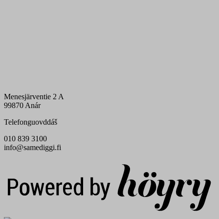
Menesjärventie 2 A
99870 Anár
Telefonguovddáš
010 839 3100
info@samediggi.fi
Digi- ja mainostoimisto Höyry Rovaniemi ja Oulu