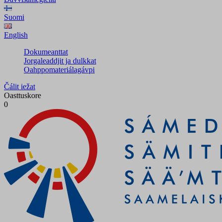
Suomi
English
Dokumeanttat
Jorgaleaddjit ja dulkkat
Oahppomateriálagávpi
Čálit iežat
Oasttuskore
0