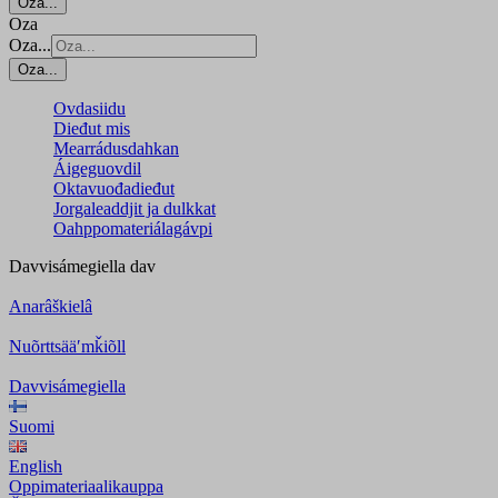
Oza...
Oza
Oza...
Oza...
Ovdasiidu
Dieđut mis
Mearrádusdahkan
Áigeguovdil
Oktavuođadieđut
Jorgaleaddjit ja dulkkat
Oahppomateriálagávpi
Davvisámegiella
dav
Anarâškielâ
Nuõrttsääʹmǩiõll
Davvisámegiella
Suomi
English
Oppimateriaalikauppa