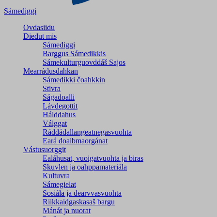
Sámediggi
Ovdasiidu
Dieđut mis
Sámediggi
Barggus Sámedikkis
Sámekulturguovddáš Sajos
Mearrádusdahkan
Sámedikki čoahkkin
Stivra
Ságadoalli
Lávdegottit
Hálddahus
Válggat
Ráđđádallangeatnegas­vuohta
Eará doaibmaorgánat
Vástusuorggit
Ealáhusat, vuoigatvuohta ja biras
Skuvlen ja oahppamateriála
Kultuvra
Sámegielat
Sosiála ja dearvvasvuohta
Riikkaidgaskasaš bargu
Mánát ja nuorat