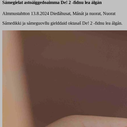
Sámegielat astoáiggedoaimma De! 2 -fidnu lea álgán
Almmustahtton 13.8.2024
Dieđáhusat, Mánát ja nuorat, Nuorat
Sámedikki ja sámeguovllu gielddaid oktasaš De! 2 -fidnu lea álgán.