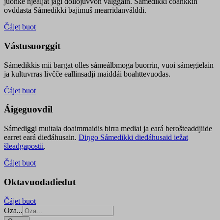
juohke njealját jagi dollojuvvon válggain. Sámedikki čoahkkin
ovddasta Sámedikki bajimuš mearridanválddi.
Čájet buot
Vástusuorggit
Sámedikkis mii bargat olles sámeálbmoga buorrin, vuoi sámegielain
ja kultuvrras livčče eallinsadji maiddái boahttevuođas.
Čájet buot
Áigeguovdil
Sámediggi muitala doaimmaidis birra mediai ja eará berošteaddjiide
earret eará dieđáhusain.
Diŋgo Sámedikki dieđáhusaid iežat
šleađgapostii
.
Čájet buot
Oktavuođadieđut
Čájet buot
Oza...