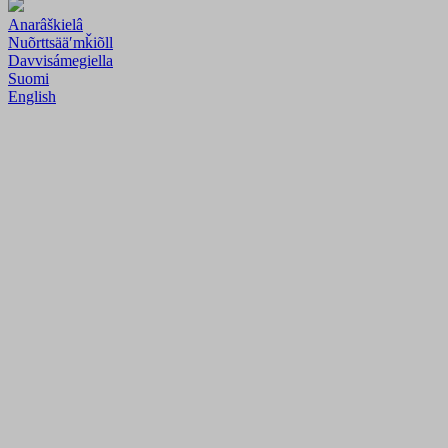
Anarâškielâ
Nuõrttsääʹmǩiõll
Davvisámegiella
Suomi
English