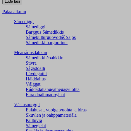
Palaa alkuun
Sámediggi
Sámediggi
Barggus Sámedikkis
Sámekulturguovddáš Sajos
Sámedikki bargoortnet
Mearrádusdahkan
Sámedikki čoahkkin
Stivra
Ságadoalli
Lávdegottit
Hálddahus
Válggat
Ráđđádallangeatnegas­vuohta
Eará doaibmaorgánat
Vástusuorggit
Ealáhusat, vuoigatvuohta ja biras
Skuvlen ja oahppamateriála
Kultuvra
Sámegielat
Sosiála ja dearvvasvuohta