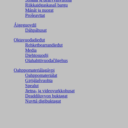
Riikkaidgaskasaš bargu
Mánát ja nuorat
Prošeavttat
Áigeguovdil
Dáhpáhusat
Oktavuođadieđut
Rehketbearrandieđut
Media
Diehtosuodji
Olahahttivuođačilgehus
Oahppomateriálagávpi
Oahppomateriálat
Girjjálašvuohta
Spealut
Jietna- ja videovurkkohusat
Deaddiluvvon buktagat
Nuvttá digibuktagat