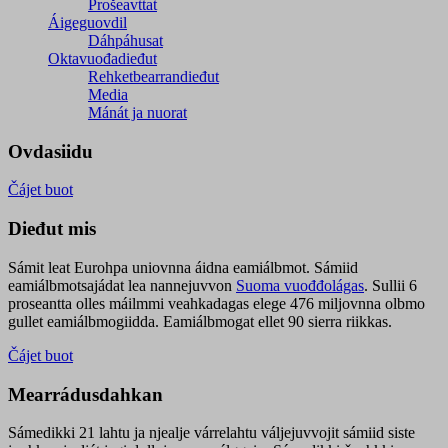
Prošeavttat
Áigeguovdil
Dáhpáhusat
Oktavuođadieđut
Rehketbearrandieđut
Media
Mánát ja nuorat
Ovdasiidu
Čájet buot
Dieđut mis
Sámit leat Eurohpa uniovnna áidna eamiálbmot. Sámiid
eamiálbmotsajádat lea nannejuvvon
Suoma vuođđolágas
. Sullii 6
proseantta olles máilmmi veahkadagas elege 476 miljovnna olbmo
gullet eamiálbmogiidda. Eamiálbmogat ellet 90 sierra riikkas.
Čájet buot
Mearrádusdahkan
Sámedikki 21 lahtu ja njealje várrelahtu váljejuvvojit sámiid siste