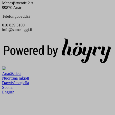
Menesjärventie 2 A
99870 Anár
Telefonguovddáš
010 839 3100
info@samediggi.fi
Digi- ja mainostoimisto Höyry Rovaniemi ja Oulu
Anarâškielâ
Nuõrttsääʹmǩiõll
Davvisámegiella
Suomi
English