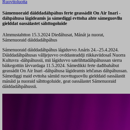
Ruovttoluotta
Sámenuoraid dáiddadáhpáhus ferte geassádit On Air Inari -
dáhpáhusa lágideamis ja sámediggi evttoha ahte sámeguovllu
gielddat oassálastet sáhttogoluide
Almmustahtton 15.3.2024
Dieđáhusat, Mánát ja nuorat,
Sámenuoraid dáiddadáhpáhus
Sámenuoraid dáiddadáhpáhus lágiduvvo Anáris 24.–25.4.2024.
Dáiddadáhpáhusas válljejuvvo ovddasteaddji riikkaviidosaš Nuorra
Kultuvra -dáhpáhussii, mii lágiduvvo satelihttadáhpáhussan sierra
báikegottiin lávvardaga 11.5.2024. Sámedikki ferte dađibahábut
geassádit On Air Inari -dáhpáhusa lágideamis iehčanas dáhpáhussan.
Sámediggi maid evttoha sámiid ruovttuguovllu gielddaid oassálastit
mánáid ja nuoraid sáhttogoluide, geat oassálastet Sámenuoraid
dáiddadáhpáhussii.