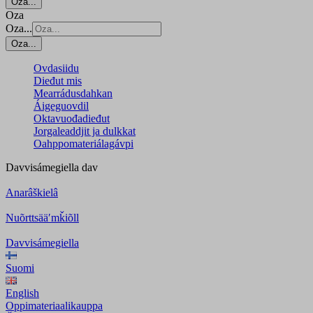
Oza...
Oza
Oza...
Oza...
Ovdasiidu
Dieđut mis
Mearrádusdahkan
Áigeguovdil
Oktavuođadieđut
Jorgaleaddjit ja dulkkat
Oahppomateriálagávpi
Davvisámegiella
dav
Anarâškielâ
Nuõrttsääʹmǩiõll
Davvisámegiella
Suomi
English
Oppimateriaalikauppa