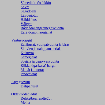
Sámedikki čoahkkin
Stivra
Ságadoalli
Lávdegottit
Hálddahus
Válggat
Ráđđádallangeatnegas­vuohta
Eará doaibmaorgánat
Vástusuorggit
Ealáhusat, vuoigatvuohta ja biras
Skuvlen ja oahppamateriála
Kultuvra
Sámegielat
Sosiála ja dearvvasvuohta
Riikkaidgaskasaš bargu
Mánát ja nuorat
Prošeavttat
Áigeguovdil
Dáhpáhusat
Oktavuođadieđut
Rehketbearrandieđut
Media