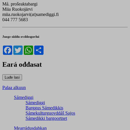
Má. prošeaktabargi
Miia Ruokojärvi
miia.ruokojarvi(at)samediggi.fi
044 777 5683
Juoge siiddu ovddosguvlui
Facebook
Twitter
WhatsApp
Share
Eará ođđasat
Palaa alkuun
Sámediggi
Sámediggi
Barggus Sámedikkis
Sámekulturguovddáš Sajos
Sámedikki bargoortnet
Mearrádusdahkan