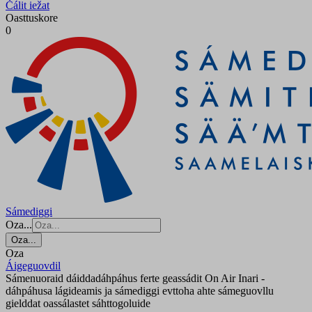
Čálit iežat
Oasttuskore
0
Sámediggi
Oza...
Oza...
Oza
Áigeguovdil
Sámenuoraid dáiddadáhpáhus ferte geassádit On Air Inari -
dáhpáhusa lágideamis ja sámediggi evttoha ahte sámeguovllu
gielddat oassálastet sáhttogoluide