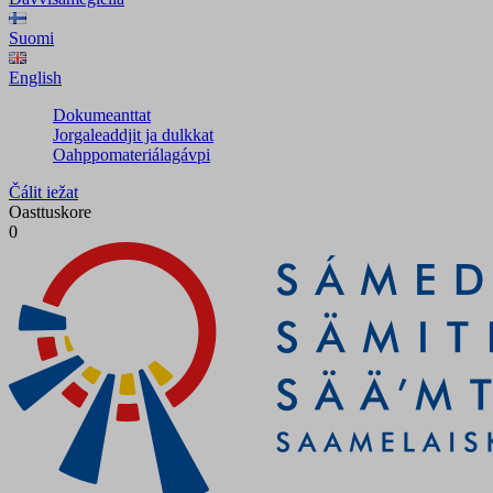
Suomi
English
Dokumeanttat
Jorgaleaddjit ja dulkkat
Oahppomateriálagávpi
Čálit iežat
Oasttuskore
0