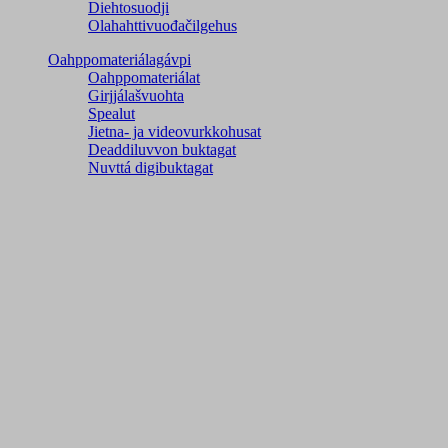
Diehtosuodji
Olahahttivuođačilgehus
Oahppomateriálagávpi
Oahppomateriálat
Girjjálašvuohta
Spealut
Jietna- ja videovurkkohusat
Deaddiluvvon buktagat
Nuvttá digibuktagat