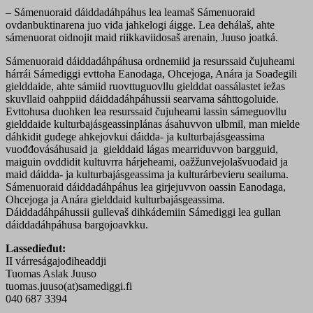
– Sámenuoraid dáiddadáhpáhus lea leamaš Sámenuoraid
ovdanbuktinarena juo viđa jahkelogi áigge. Lea dehálaš, ahte
sámenuorat oidnojit maid riikkaviidosaš arenain, Juuso joatká.
Sámenuoraid dáiddadáhpáhusa ordnemiid ja resurssaid čujuheami
hárrái Sámediggi evttoha Eanodaga, Ohcejoga, Anára ja Soađegili
gielddaide, ahte sámiid ruovttuguovllu gielddat oassálastet iežas
skuvllaid oahppiid dáiddadáhpáhussii searvama sáhttogoluide.
Evttohusa duohken lea resurssaid čujuheami lassin sámeguovllu
gielddaide kulturbajásgeassinplánas ásahuvvon ulbmil, man mielde
dáhkidit guđege ahkejovkui dáidda- ja kulturbajásgeassima
vuođđovásáhusaid ja gielddaid lágas mearriduvvon bargguid,
maiguin ovddidit kultuvrra hárjeheami, oažžunvejolašvuođaid ja
maid dáidda- ja kulturbajásgeassima ja kulturárbevieru seailuma.
Sámenuoraid dáiddadáhpáhus lea girjejuvvon oassin Eanodaga,
Ohcejoga ja Anára gielddaid kulturbajásgeassima.
Dáiddadáhpáhussii gullevaš dihkádemiin Sámediggi lea gullan
dáiddadáhpáhusa bargojoavkku.
Lassedieđut:
II várreságajođiheaddji
Tuomas Aslak Juuso
tuomas.juuso(at)samediggi.fi
040 687 3394