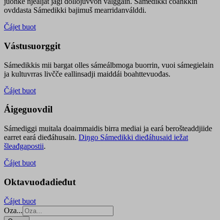
juohke njealját jagi dollojuvvon válggain. Sámedikki čoahkkin
ovddasta Sámedikki bajimuš mearridanválddi.
Čájet buot
Vástusuorggit
Sámedikkis mii bargat olles sámeálbmoga buorrin, vuoi sámegielain
ja kultuvrras livčče eallinsadji maiddái boahttevuođas.
Čájet buot
Áigeguovdil
Sámediggi muitala doaimmaidis birra mediai ja eará berošteaddjiide
earret eará dieđáhusain.
Diŋgo Sámedikki dieđáhusaid iežat
šleađgapostii
.
Čájet buot
Oktavuođadieđut
Čájet buot
Oza...