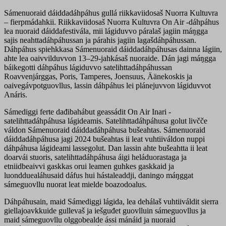
Sámenuoraid dáiddadáhpáhus gullá riikkaviidosaš Nuorra Kultuvra
– fierpmádahkii. Riikkaviidosaš Nuorra Kultuvra On Air -dáhpáhus
lea nuoraid dáiddafestivála, mii lágiduvvo páralaš jagiin máŋgga
sajis neahttadáhpáhussan ja párahis jagiin lagašdáhpáhussan.
Dáhpáhus spiehkkasa Sámenuoraid dáiddadáhpáhusas dainna lágiin,
ahte lea oaivvilduvvon 13–29-jahkásaš nuoraide. Dán jagi máŋgga
báikegotti dáhpáhus lágiduvvo satelihttadáhpáhussan
Roavvenjárggas, Poris, Tamperes, Joensuus, Äänekoskis ja
oaivegávpotguovllus, lassin dáhpáhus lei plánejuvvon lágiduvvot
Anáris.
Sámediggi ferte dađibahábut geassádit On Air Inari -
satelihttadáhpáhusa lágideamis. Satelihttadáhpáhusa golut livčče
váldon Sámenuoraid dáiddadáhpáhusa bušeahtas. Sámenuoraid
dáiddadáhpáhusa jagi 2024 bušeahtas ii leat vuhtiiváldon nuppi
dáhpáhusa lágideami lassegolut. Dan lassin ahte bušeahtta ii leat
doarvái stuoris, satelihttadáhpáhusa áigi heláduorastaga ja
etniidbeaivvi gaskkas orui leamen guhkes gaskkaid ja
luondduealáhusaid dáfus hui hástaleaddji, daningo máŋggat
sámeguovllu nuorat leat mielde boazodoalus.
Dáhpáhusain, maid Sámediggi lágida, lea dehálaš vuhtiiváldit sierra
giellajoavkkuide gullevaš ja iešguđet guovlluin sámeguovllus ja
maid sámeguovllu olggobealde ássi mánáid ja nuoraid