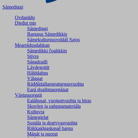
Sámediggi
Ovdasiidu
Dieđut mis
Sámediggi
Barggus Sámedikkis
Sámekulturguovddáš Sajos
Mearrádusdahkan
Sámedikki čoahkkin
Stivra
Ságadoalli
Lávdegottit
Hálddahus
Válggat
Ráđđádallangeatnegas­vuohta
Eará doaibmaorgánat
Vástusuorggit
Ealáhusat, vuoigatvuohta ja biras
Skuvlen ja oahppamateriála
Kultuvra
Sámegielat
Sosiála ja dearvvasvuohta
Riikkaidgaskasaš bargu
Mánát ja nuorat