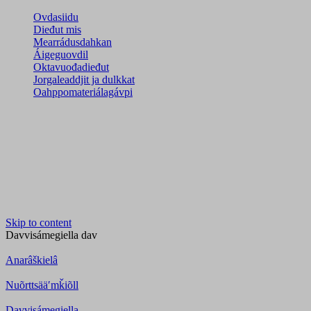
Ovdasiidu
Dieđut mis
Mearrádusdahkan
Áigeguovdil
Oktavuođadieđut
Jorgaleaddjit ja dulkkat
Oahppomateriálagávpi
Skip to content
Davvisámegiella
dav
Anarâškielâ
Nuõrttsääʹmǩiõll
Davvisámegiella