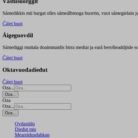
Vástusuorggit
Sámedikkis mii bargat olles sámeálbmoga buorrin, vuoi sámegielain ja 
Čájet buot
Áigeguovdil
Sámediggi muitala doaimmaidis birra mediai ja eará berošteaddjiide ea
Čájet buot
Oktavuođadieđut
Čájet buot
Oza...
Oza...
Oza
Oza...
Oza...
Ovdasiidu
Dieđut mis
Mearrádusdahkan