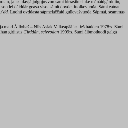
lan, ja lea dávjá juigojuvvon sámi birrasiin sihke mánáidgárddiin,
a son lei dáiddár geasa visot sámit dovdet fuolkevuođa. Sámi eatnan
u´dd.
Luohti ovddasta sápmelaččaid gullevašvuođa Sápmái, seammás
ja maid Áillohaš – Nils Aslak Valkeapää lea ieš bádden 1978:s. Sámi
an girjjistis
Girddán, seivvodan
1999:s. Sámi álbmotluođi galgá