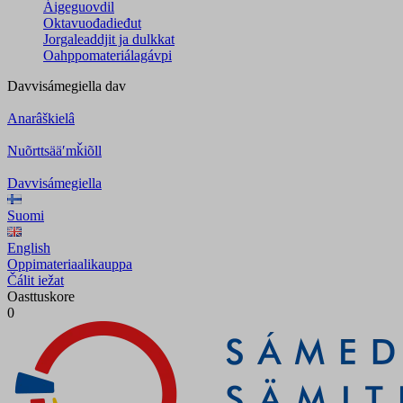
Áigeguovdil
Oktavuođadieđut
Jorgaleaddjit ja dulkkat
Oahppomateriálagávpi
Davvisámegiella
dav
Anarâškielâ
Nuõrttsääʹmǩiõll
Davvisámegiella
Suomi
English
Oppimateriaalikauppa
Čálit iežat
Oasttuskore
0