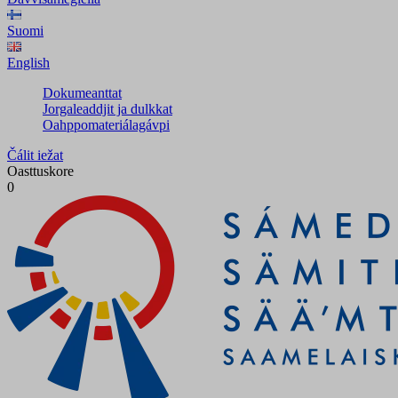
Suomi
English
Dokumeanttat
Jorgaleaddjit ja dulkkat
Oahppomateriálagávpi
Čálit iežat
Oasttuskore
0