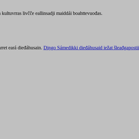
kultuvrras livčče eallinsadji maiddái boahttevuođas.
rret eará dieđáhusain.
Diŋgo Sámedikki dieđáhusaid iežat šleađgapostii