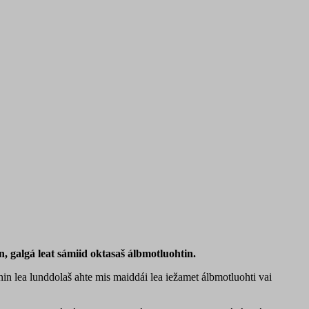
 galgá leat sámiid oktasaš álbmotluohtin.
nin lea lunddolaš ahte mis maiddái lea iežamet álbmotluohti vai