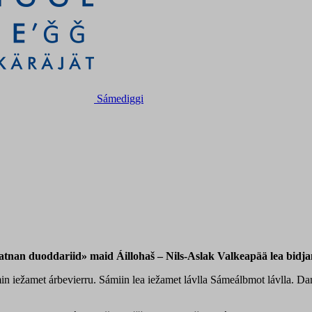
Sámediggi
nan duoddariid» maid Áillohaš – Nils-Aslak Valkeapää lea bidjan,
min iežamet árbevierru. Sámiin lea iežamet lávlla Sámeálbmot lávlla. Da