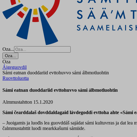
Oza...
Oza...
Oza
Áigeguovdil
Sámi eatnan duoddariid evttohuvvo sámi álbmotluohtin
Ruovttoluotta
Sámi eatnan duoddariid evttohuvvo sámi álbmotluohtin
Almmustahtton 15.1.2020
Sámi čearddalaš dovddaldagaid lávdegoddi evttoha ahte «Sámi eat
– Juoigamis ja luođis lea guovddáš sajádat sámi kultuvrras ja dat lea 
čalmmustahttit luođi mearkkašumi sámiide.