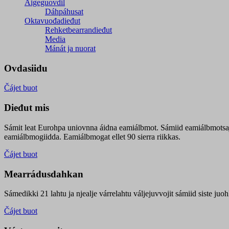
Áigeguovdil
Dáhpáhusat
Oktavuođadieđut
Rehketbearrandieđut
Media
Mánát ja nuorat
Ovdasiidu
Čájet buot
Dieđut mis
Sámit leat Eurohpa uniovnna áidna eamiálbmot. Sámiid eamiálbmotsa
eamiálbmogiidda. Eamiálbmogat ellet 90 sierra riikkas.
Čájet buot
Mearrádusdahkan
Sámedikki 21 lahtu ja njealje várrelahtu váljejuvvojit sámiid siste j
Čájet buot