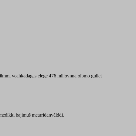
 máilmmi veahkadagas elege 476 miljovnna olbmo gullet
Sámedikki bajimuš mearridanválddi.