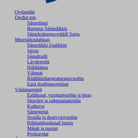
Ovdasiidu
Dieđut mis
Sámediggi
Barggus Sámedikkis
Sámekulturguovddáš Sajos
Mearrádusdahkan
Sámedikki čoahkkin
Stivra
Ságadoalli
Lávdegottit
Hálddahus
Válggat
Ráđđádallangeatnegas­vuohta
Eará doaibmaorgánat
Vástusuorggit
Ealáhusat, vuoigatvuohta ja biras
Skuvlen ja oahppamateriála
Kultuvra
Sámegielat
Sosiála ja dearvvasvuohta
Riikkaidgaskasaš bargu
Mánát ja nuorat
Prošeavttat