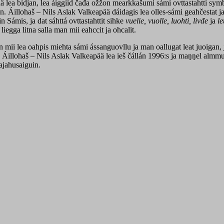
 lea bidjan, lea áiggiid čađa ožžon mearkkašumi sámi ovttastahtti symbo
. Áillohaš – Nils Aslak Valkeapää dáidagis lea olles-sámi geahčestat j
n Sámis, ja dat sáhttá ovttastahttit sihke
vuelie, vuolle, luohti, livđe
ja
le
egga litna salla man mii eahccit ja ohcalit.
ii lea oahpis miehta sámi ássanguovllu ja man oallugat leat juoigan, 
Áillohaš – Nils Aslak Valkeapää lea ieš čállán 1996:s ja maŋŋel almmuh
dajahusaiguin.