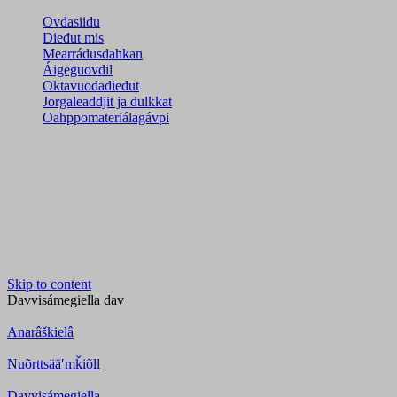
Ovdasiidu
Dieđut mis
Mearrádusdahkan
Áigeguovdil
Oktavuođadieđut
Jorgaleaddjit ja dulkkat
Oahppomateriálagávpi
Skip to content
Davvisámegiella
dav
Anarâškielâ
Nuõrttsääʹmǩiõll
Davvisámegiella