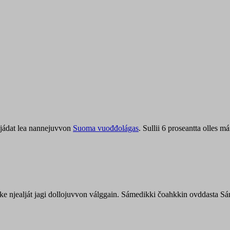
jádat lea nannejuvvon
Suoma vuođđolágas
. Sullii 6 proseantta olles
uohke njealját jagi dollojuvvon válggain. Sámedikki čoahkkin ovddasta 