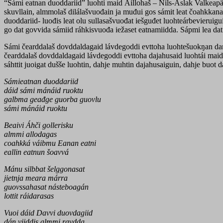
“Sámi eatnan duoddariid” luohti maid Áillohaš – Nils-Aslak Valkeapää
skuvllain, almmolaš dilálašvuođain ja muđui gos sámit leat čoahkkanan
duoddariid- luođis leat olu sullasašvuođat iešguđet luohteárbevieruigui
go dat govvida sámiid ráhkisvuođa iežaset eatnamiidda. Sápmi lea dat li
Sámi čearddalaš dovddaldagaid lávdegoddi evttoha luohtešuokŋan dan m
čearddalaš dovddaldagaid lávdegoddi evttoha dajahusaid luohtái maid 
sáhttit juoigat dušše luohtin, dahje muhtin dajahusaiguin, dahje buot 
Sámieatnan duoddariid
dáid sámi mánáid ruoktu
galbma geađge guorba guovlu
sámi mánáid ruoktu
Beaivi Áhči gollerisku
almmi allodagas
coahkká váibmu Eanan eatni
eallin eatnun šoavvá
Mánu silbbat šelggonasat
jietnja meara márra
guovssahasat násteboagán
lottit ráidarasas
Vuoi dáid Davvi duovdagiid
dán viiddis almmi ravdda