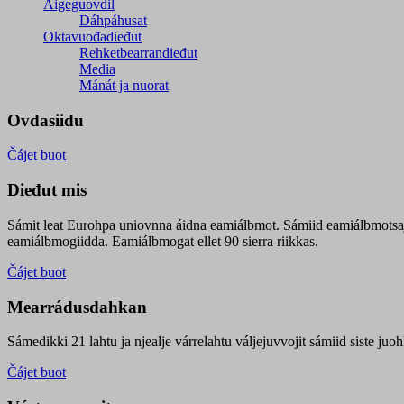
Áigeguovdil
Dáhpáhusat
Oktavuođadieđut
Rehketbearrandieđut
Media
Mánát ja nuorat
Ovdasiidu
Čájet buot
Dieđut mis
Sámit leat Eurohpa uniovnna áidna eamiálbmot. Sámiid eamiálbmotsa
eamiálbmogiidda. Eamiálbmogat ellet 90 sierra riikkas.
Čájet buot
Mearrádusdahkan
Sámedikki 21 lahtu ja njealje várrelahtu váljejuvvojit sámiid siste j
Čájet buot