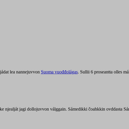
jádat lea nannejuvvon
Suoma vuođđolágas
. Sullii 6 proseantta olles
uohke njealját jagi dollojuvvon válggain. Sámedikki čoahkkin ovddasta 