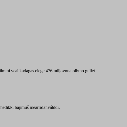
 máilmmi veahkadagas elege 476 miljovnna olbmo gullet
Sámedikki bajimuš mearridanválddi.