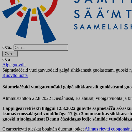
Oza...
Oza...
Oza
Áigeguovdil
Sápmelaččaid vuoigatvuođaid galgá sihkkarastit guolásteami guoski 
Ruovttoluotta
Sápmelaččaid vuoigatvuođaid galgá sihkkarastit guolásteami guo
Almmustahtton 22.8.2022
Dieđáhusat, Ealáhusat, vuoigatvuohta ja bi
Lappi gearretriekti hilggui 12.8.2022 guovtte sápmelačča áššásk
leamaš ruossalágaid vuođđolága 17 §:a 3 momeanttas sihkkarast
guoski njuolggadusat Deanu čázádagas ledje sámiide vuođđolága
Gearretrievtti gieskat boahtán duomut jotket
Alimus rievtti cuoŋomán