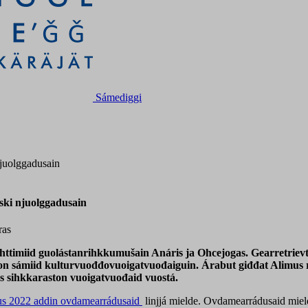
Sámediggi
njuolggadusain
ski njuolggadusain
ras
uhttimiid guolástanrihkkumušain Anáris ja Ohcejogas. Gearretrievt
on sámiid kulturvuođđovuoigatvuođaiguin. Árabut giđđat Alimus r
s sihkkaraston vuoigatvuođaid vuostá.
us 2022 addin ovdamearrádusaid
linjjá mielde. Ovdamearrádusaid miel