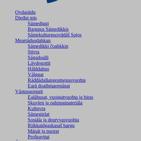
Ovdasiidu
Dieđut mis
Sámediggi
Barggus Sámedikkis
Sámekulturguovddáš Sajos
Mearrádusdahkan
Sámedikki čoahkkin
Stivra
Ságadoalli
Lávdegottit
Hálddahus
Válggat
Ráđđádallangeatnegas­vuohta
Eará doaibmaorgánat
Vástusuorggit
Ealáhusat, vuoigatvuohta ja biras
Skuvlen ja oahppamateriála
Kultuvra
Sámegielat
Sosiála ja dearvvasvuohta
Riikkaidgaskasaš bargu
Mánát ja nuorat
Prošeavttat