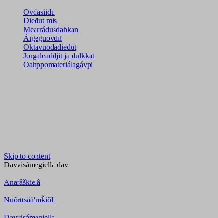
Ovdasiidu
Dieđut mis
Mearrádusdahkan
Áigeguovdil
Oktavuođadieđut
Jorgaleaddjit ja dulkkat
Oahppomateriálagávpi
Skip to content
Davvisámegiella
dav
Anarâškielâ
Nuõrttsääʹmǩiõll
Davvisámegiella