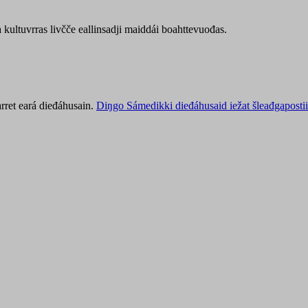
kultuvrras livčče eallinsadji maiddái boahttevuođas.
rret eará dieđáhusain.
Diŋgo Sámedikki dieđáhusaid iežat šleađgapostii