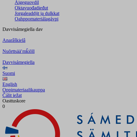
Áigeguovdil
Oktavuođadieđut
Jorgaleaddjit ja dulkkat
Oahppomateriálagávpi
Davvisámegiella
dav
Anarâškielâ
Nuõrttsääʹmǩiõll
Davvisámegiella
Suomi
English
Oppimateriaalikauppa
Čálit iežat
Oasttuskore
0