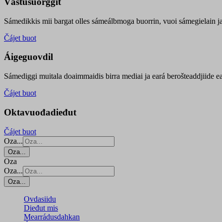
Vástusuorggit
Sámedikkis mii bargat olles sámeálbmoga buorrin, vuoi sámegielain ja 
Čájet buot
Áigeguovdil
Sámediggi muitala doaimmaidis birra mediai ja eará berošteaddjiide ea
Čájet buot
Oktavuođadieđut
Čájet buot
Oza...
Oza...
Oza
Oza...
Oza...
Ovdasiidu
Dieđut mis
Mearrádusdahkan