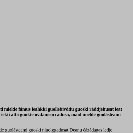
ti mielde fámus leahkki guollebivddu guoski ráddjehusat leat
iekti attii guokte ovdamearrádusa, maid mielde guolásteami
de guolásteami guoski njuolggadusat Deanu čázádagas ledje