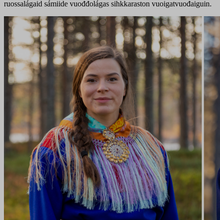
ruossalágaid sámiide vuođđolágas sihkkaraston vuoigatvuođaiguin.