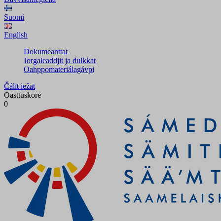
Suomi
English
Dokumeanttat
Jorgaleaddjit ja dulkkat
Oahppomateriálagávpi
Čálit iežat
Oasttuskore
0