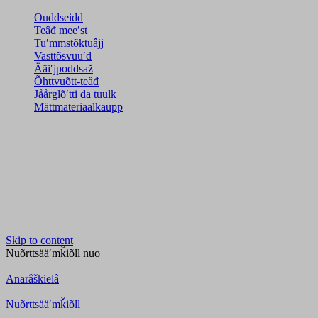
Ouddseidd
Teâđ meeʹst
Tuʹmmstõktuâjj
Vasttõsvuuʹd
Ääiʹjpoddsaž
Õhttvuõtt-teâđ
Jåårǥlõʹtti da tuulk
Mättmateriaalkaupp
Skip to content
Nuõrttsääʹmǩiõll
nuo
Anarâškielâ
Nuõrttsääʹmǩiõll