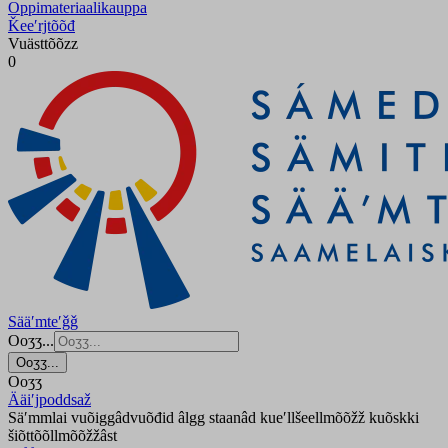
Oppimateriaalikauppa
Ǩeeʹrjtõõđ
Vuästtõõzz
0
Sääʹmteʹǧǧ
Ooʒʒ...
Ooʒʒ...
Ooʒʒ
Ääiʹjpoddsaž
Säʹmmlai vuõiggâdvuõđid âlgg staanâd kueʹllšeellmõõžž kuõskki
šiõttõõllmõõžžâst