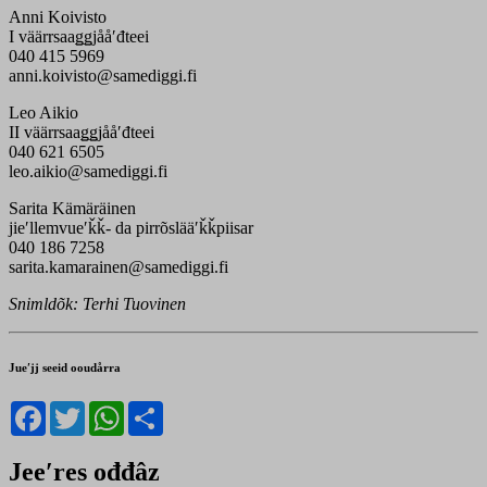
Anni Koivisto
I väärrsaaǥǥjååʹđteei
040 415 5969
anni.koivisto@samediggi.fi
Leo Aikio
II väärrsaaǥǥjååʹđteei
040 621 6505
leo.aikio@samediggi.fi
Sarita Kämäräinen
jieʹllemvueʹǩǩ- da pirrõslääʹǩǩpiisar
040 186 7258
sarita.kamarainen@samediggi.fi
Snimldõk: Terhi Tuovinen
Jueʹjj seeid ooudårra
Facebook
Twitter
WhatsApp
Share
Jeeʹres ođđâz