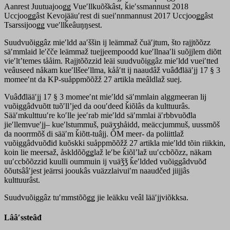
Aanrest Juutuajooǥǥ Vueʹllkuõškâst, ǩieʹssmannust 2018
Uccjooǥǥâst Kevojääuʹrest di sueiʹnnmannust 2017 Uccjooǥǥâst
Tsarssijooǥǥ vueʹllǩeâuŋŋsest.
Suudvuõiggâz mieʹldd aaʹššin ij leämmaž čuäʹjtum, što rajjtõõzz
säʹmmlaid leʹčče leämmaž tuejjeempoodd kueʹllnaaʹli suõjjlem diõtt
vieʹltʼtemes tååim. Rajjtõõzzid leäi suudvuõiggâz mieʹldd vueiʹtted
veâuseed nåkam kueʹllšeeʹllma, kååʹtt ij naaudâž vuâđđlääʹjj 17 § 3
momeeʹnt da KP-suåppmõõžž 27 artikla meâldlaž suej.
Vuâđđlääʹjj 17 § 3 momeeʹnt mieʹldd säʹmmlain alggmeeran lij
vuõiggâdvuõtt tuõʹllʼjed da oouʹdeed ǩiõlâs da kulttuurâs.
Sääʹmkulttuuʹre koʹlle jeeʹrab mieʹldd säʹmmlai äʹrbbvuõđla
jieʹllemvueʹjj– kueʹlstummuš, puäʒʒhåidd, meäccjummuš, uussmõš
da noorrmõš di sääʹm ǩiõtt-tuâjj. ÕM meer- da poliittlaž
vuõiggâdvuõđid kuõskki suåppmõõžž 27 artikla mieʹldd tõin riikkin,
koin lie meersaž, åskldõõǥǥlaž leʹbe ǩiõlʼlaž uuʹccbõõzz, näkam
uuʹccbõõzzid kuulli oummuin ij vuäǯǯ ǩeʹldded vuõiggâdvuõđ
õõutsââʹjest jeärrsi jooukâs vuäzzlaivuiʹm naaudčed jiijjâs
kulttuurâst.
Suudvuõiggâz tuʹmmstõõǥǥ jie leäkku veâl lääʹjjviõkksa.
Lââʹssteâđ