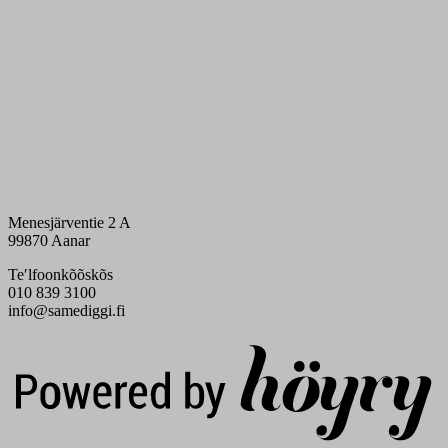
Menesjärventie 2 A
99870 Aanar
Teʹlfoonkõõskõs
010 839 3100
info@samediggi.fi
Digi- ja mainostoimisto Höyry Rovaniemi ja Oulu