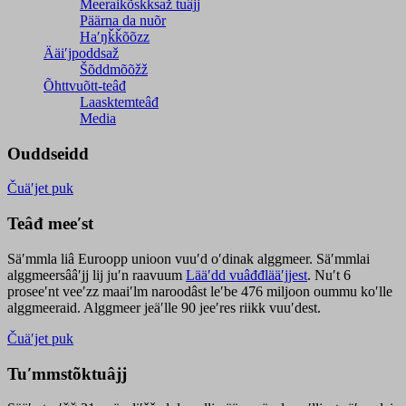
Meeraikõskksaž tuâjj
Päärna da nuõr
Haʹŋǩǩõõzz
Ääiʹjpoddsaž
Šõddmõõžž
Õhttvuõtt-teâđ
Laasktemteâđ
Media
Ouddseidd
Čuäʹjet puk
Teâđ meeʹst
Säʹmmla liâ Euroopp unioon vuuʹd oʹdinak alggmeer. Säʹmmlai
alggmeersââʹjj lij juʹn raavuum
Lääʹdd vuâđđlääʹjjest
. Nuʹt 6
proseeʹnt veeʹzz maaiʹlm naroodâst leʹbe 476 miljoon oummu koʹlle
alggmeeraid. Alggmeer jeäʹlle 90 jeeʹres riikk vuuʹdest.
Čuäʹjet puk
Tuʹmmstõktuâjj