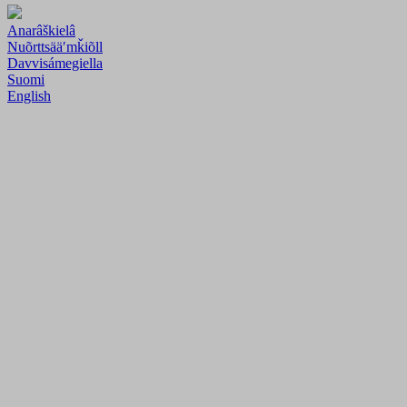
Anarâškielâ
Nuõrttsääʹmǩiõll
Davvisámegiella
Suomi
English