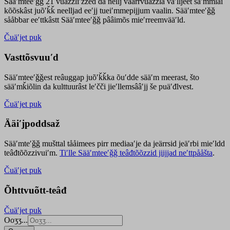
Sääʹmteeʹǧǧ 21 vuäzzliʹžžed da nellj väärrvuäzzla vaʹlljeet säʹmmlai
kõõskâst juõʹǩǩ neelljad eeʹjj tueiʹmmepijjum vaalin. Sääʹmteeʹǧǧ
sååbbar eeʹttkâstt Sääʹmteeʹǧǧ pââimõs mieʹrreemvääʹld.
Čuäʹjet puk
Vasttõsvuuʹd
Sääʹmteeʹǧǧest
reâuggap
juõʹǩǩka
õuʹdde
sääʹm meer
ast
, što
sääʹmǩiõlin da kulttuurâst leʹčči jieʹllemsââʹjj še puäʹđlvest.
Čuäʹjet puk
Ääiʹjpoddsaž
Sääʹmteʹǧǧ mušttal tååimees pirr mediaaʹje da jeärrsid jeäʹrbi mieʹldd
teâđtõõzzivuiʹm.
Tiʹlle Sääʹmteeʹǧǧ teâđtõõzzid jiijjad neʹttpååšta
.
Čuäʹjet puk
Õhttvuõtt-teâđ
Čuäʹjet puk
Ooʒʒ...