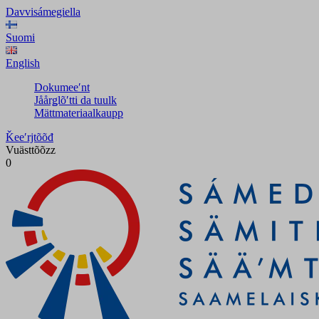
Davvisámegiella
Suomi
English
Dokumeeʹnt
Jåårǥlõʹtti da tuulk
Mättmateriaalkaupp
Ǩeeʹrjtõõđ
Vuästtõõzz
0