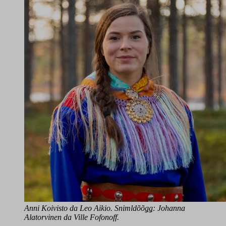
Anni Koivisto da Leo Aikio. Snimldõõǥǥ: Johanna
Alatorvinen da Ville Fofonoff.