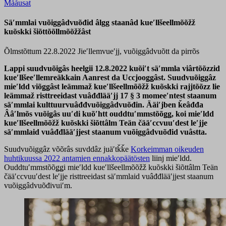
Mååusat
Säʹmmlai vuõiggâdvuõđid âlgg staanâd kueʹllšeellmõõžž
kuõskki šiõttõõllmõõžžâst
Õlmstõttum 22.8.2022
Jieʹllemvueʹjj, vuõiggâdvuõtt da pirrõs
Lappi suudvuõiǥâs heelǥii 12.8.2022 kuõiʹt säʹmmla viârtõõzzid
kueʹllšeeʹllemreäkkain Aanrest da Uccjooǥǥâst. Suudvuõiggâz
mieʹldd viõǥǥâst leämmaž kueʹllšeellmõõžž kuõskki rajjtõõzz lie
leämmaž risttreeidast vuâđđlääʹjj 17 § 3 momeeʹntest staanum
säʹmmlai kulttuurvuâđđvuõiggâdvuõđin. Ääiʹjben ǩeâđđa
Ââʹlmõs vuõiǥâs uuʹdi kuõʹhtt ouddtuʹmmstõõǥǥ, koi mieʹldd
kueʹllšeellmõõžž kuõskki šiõttâlm Teän čääʹccvuuʹdest leʹjje
säʹmmlaid vuâđđlääʹjjest staanum vuõiggâdvuõđid vuâstta.
Suudvuõiggâz võõrâs suvddâz juäʹtǩǩe
Korkeimman oikeuden
huhtikuussa 2022 antamien ennakkopäätösten
liinj mieʹldd.
Ouddtuʹmmstõõǥǥi mieʹldd kueʹllšeellmõõžž kuõskki šiõttâlm Teän
čääʹccvuuʹdest leʹjje risttreeidast säʹmmlaid vuâđđlääʹjjest staanum
vuõiggâdvuõđivuiʹm.