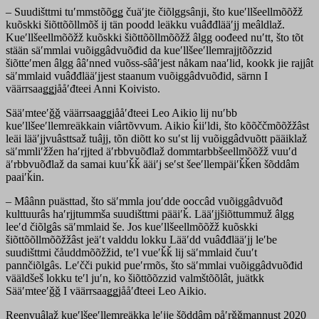
– Suudišttmi tuʹmmstõõǥǥ čuäʹjte čiõlggsânji, što kueʹllšeellmõõžž
kuõskki šiõttõõllmõš ij tän poodd leäkku vuâđđlääʹjj meâldlaž.
Kueʹllšeellmõõžž kuõskki šiõttõõllmõõžž âlgg oođeed nuʹtt, što tõt
stään säʹmmlai vuõiggâdvuõđid da kueʹllšeeʹllemrajjtõõzzid
šiõtteʹmen âlgg ââʹnned vuõss-sââʹjest nåkam naaʹlid, kookk jie rajjât
säʹmmlaid vuâđđlääʹjjest staanum vuõiggâdvuõđid, särnn I
väärrsaaǥǥjååʹđteei Anni Koivisto.
Sääʹmteeʹǧǧ väärrsaaǥǥjååʹđteei Leo Aikio lij nuʹbb
kueʹllšeeʹllemreäkkain viârtõvvum. Aikio ǩiiʹldi, što kõõččmõõžžâst
leäi lääʹjjvuâsttsaž tuâjj, tõn diõtt ko suʹst lij vuõiggâdvuõtt pääiklaž
säʹmmliʹžžen haʹrjjted äʹrbbvuõđlaž dommtarbbšeellmõõžž vuuʹd
äʹrbbvuõđlaž da samai kuuʹǩǩ ääiʹj seʹst šeeʹllempäiʹǩǩen šõddâm
paaiʹǩin.
– Mâânn puästtad, što säʹmmla jouʹdde ooccâd vuõiggâdvuõđ
kulttuurâs haʹrjjtummša suudišttmi pääiʹǩ. Lääʹjjšiõttummuž âlgg
leeʹd čiõlǥâs säʹmmlaid še. Jos kueʹllšeellmõõžž kuõskki
šiõttõõllmõõžžâst jeäʹt valddu lokku Lääʹdd vuâđđlääʹjj leʹbe
suudišttmi čåuddmõõžžid, teʹl vueʹǩǩ lij säʹmmlaid čuuʹt
pannčiõlǥâs. Leʹčči pukid pueʹrmõs, što säʹmmlai vuõiggâdvuõđid
vääldšeš lokku teʹl juʹn, ko šiõttõõzzid valmštõõlât, juätkk
Sääʹmteeʹǧǧ I väärrsaaǥǥjååʹđteei Leo Aikio.
Reenvuâlaž kueʹlšeeʹllemreäkka leʹjje šõddâm påʹrǧǧmannust 2020