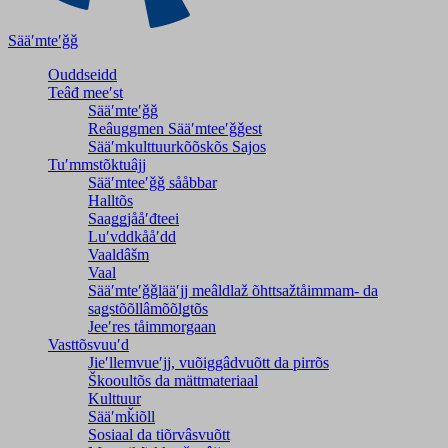
Sääʹmteʹǧǧ
Ouddseidd
Teâđ meeʹst
Sääʹmteʹǧǧ
Reâuggmen Sääʹmteeʹǧǧest
Sääʹmkulttuurkõõskõs Sajos
Tuʹmmstõktuâjj
Sääʹmteeʹǧǧ sååbbar
Halltõs
Saaǥǥjååʹđteei
Luʹvddkååʹdd
Vaaldâšm
Vaal
Sääʹmteʹǧǧlääʹjj meâldlaž õhttsažtåimmam- da
saǥstõõllâmõõlǥtõs
Jeeʹres tåimmorgaan
Vasttõsvuuʹd
Jieʹllemvueʹjj, vuõiggâdvuõtt da pirrõs
Škooultõs da mättmateriaal
Kulttuur
Sääʹmǩiõll
Sosiaal da tiõrvâsvuõtt