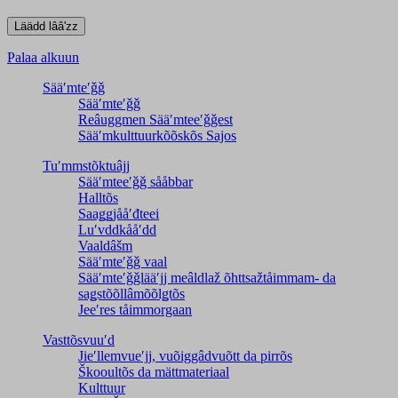
Palaa alkuun
Sääʹmteʹǧǧ
Sääʹmteʹǧǧ
Reâuggmen Sääʹmteeʹǧǧest
Sääʹmkulttuurkõõskõs Sajos
Tuʹmmstõktuâjj
Sääʹmteeʹǧǧ sååbbar
Halltõs
Saaǥǥjååʹđteei
Luʹvddkååʹdd
Vaaldâšm
Sääʹmteʹǧǧ vaal
Sääʹmteʹǧǧlääʹjj meâldlaž õhttsažtåimmam- da
saǥstõõllâmõõlǥtõs
Jeeʹres tåimmorgaan
Vasttõsvuuʹd
Jieʹllemvueʹjj, vuõiggâdvuõtt da pirrõs
Škooultõs da mättmateriaal
Kulttuur