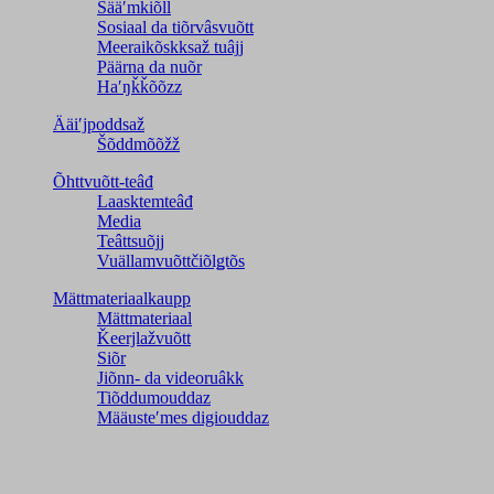
Sääʹmǩiõll
Sosiaal da tiõrvâsvuõtt
Meeraikõskksaž tuâjj
Päärna da nuõr
Haʹŋǩǩõõzz
Ääiʹjpoddsaž
Šõddmõõžž
Õhttvuõtt-teâđ
Laasktemteâđ
Media
Teâttsuõjj
Vuällamvuõttčiõlǥtõs
Mättmateriaalkaupp
Mättmateriaal
Ǩeerjlažvuõtt
Siõr
Jiõnn- da videoruâkk
Tiõddumouddaz
Määusteʹmes digiouddaz