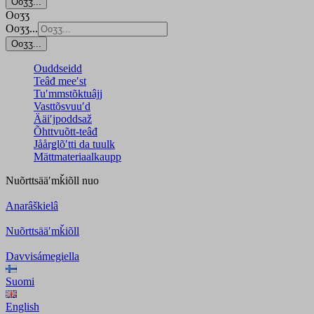
Ooʒʒ...
Ooʒʒ
Ooʒʒ...
Ooʒʒ...
Ouddseidd
Teâđ meeʹst
Tuʹmmstõktuâjj
Vasttõsvuuʹd
Ääiʹjpoddsaž
Õhttvuõtt-teâđ
Jåårǥlõʹtti da tuulk
Mättmateriaalkaupp
Nuõrttsääʹmǩiõll
nuo
Anarâškielâ
Nuõrttsääʹmǩiõll
Davvisámegiella
Suomi
English