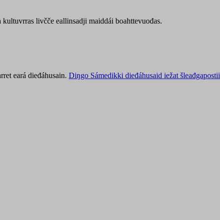
kultuvrras livčče eallinsadji maiddái boahttevuođas.
rret eará dieđáhusain.
Diŋgo Sámedikki dieđáhusaid iežat šleađgapostii