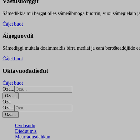
Vástusuorggit
Sámedikkis mii bargat olles sámeálbmoga buorrin, vuoi sámegielain ja 
Čájet buot
Áigeguovdil
Sámediggi muitala doaimmaidis birra mediai ja eará berošteaddjiide ea
Čájet buot
Oktavuođadieđut
Čájet buot
Oza...
Oza...
Oza
Oza...
Oza...
Ovdasiidu
Dieđut mis
Mearrádusdahkan