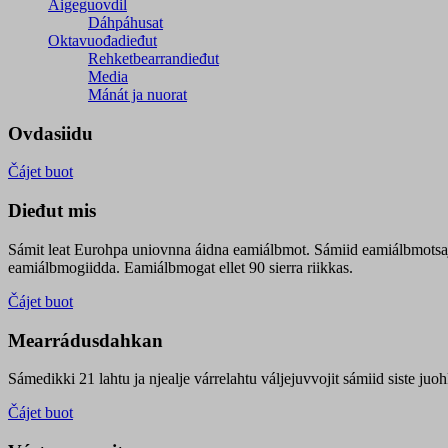
Áigeguovdil
Dáhpáhusat
Oktavuođadieđut
Rehketbearrandieđut
Media
Mánát ja nuorat
Ovdasiidu
Čájet buot
Dieđut mis
Sámit leat Eurohpa uniovnna áidna eamiálbmot. Sámiid eamiálbmotsa
eamiálbmogiidda. Eamiálbmogat ellet 90 sierra riikkas.
Čájet buot
Mearrádusdahkan
Sámedikki 21 lahtu ja njealje várrelahtu váljejuvvojit sámiid siste j
Čájet buot