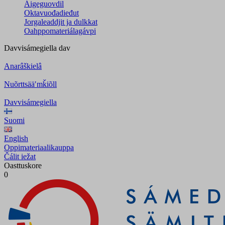
Áigeguovdil
Oktavuođadieđut
Jorgaleaddjit ja dulkkat
Oahppomateriálagávpi
Davvisámegiella
dav
Anarâškielâ
Nuõrttsääʹmǩiõll
Davvisámegiella
Suomi
English
Oppimateriaalikauppa
Čálit iežat
Oasttuskore
0