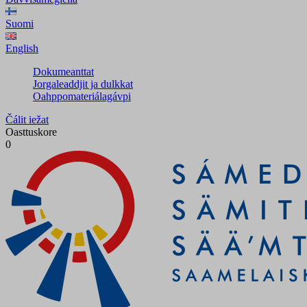
Suomi
English
Dokumeanttat
Jorgaleaddjit ja dulkkat
Oahppomateriálagávpi
Čálit iežat
Oasttuskore
0