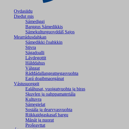
Ovdasiidu
Dieđut mis
Sámediggi
Barggus Sámedikkis
Sámekulturguovddáš Sajos
Mearrádusdahkan
Sámedikki čoahkkin
Stivra
Ságadoalli
Lávdegottit
Hálddahus
Válggat
Ráđđádallangeatnegas­vuohta
Eará doaibmaorgánat
Vástusuorggit
Ealáhusat, vuoigatvuohta ja biras
Skuvlen ja oahppamateriála
Kultuvra
Sámegielat
Sosiála ja dearvvasvuohta
Riikkaidgaskasaš bargu
Mánát ja nuorat
Prošeavttat