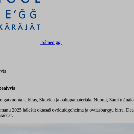
Sámediggi
vvis
beaivvis
uoigatvuohta ja biras, Skuvlen ja oahppamateriála, Nuorat, Sámi mán
amánu 2025 háleštit oktasaš ovdduidgohcima ja ovttasbarggu birra. Dea
saččat.