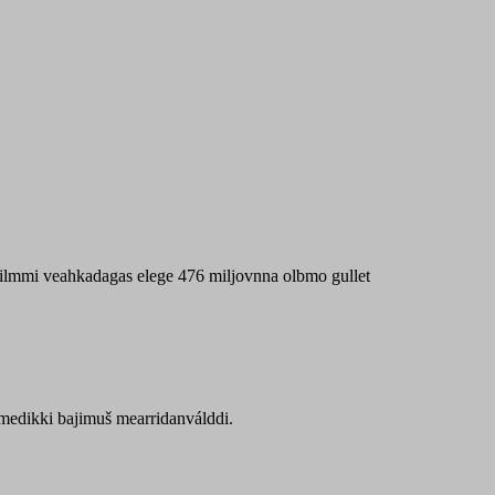
 máilmmi veahkadagas elege 476 miljovnna olbmo gullet
Sámedikki bajimuš mearridanválddi.