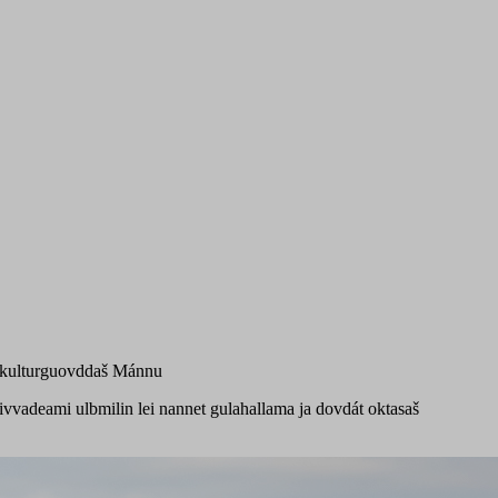
áidkulturguovddaš Mánnu
ivvadeami ulbmilin lei nannet gulahallama ja dovdát oktasaš