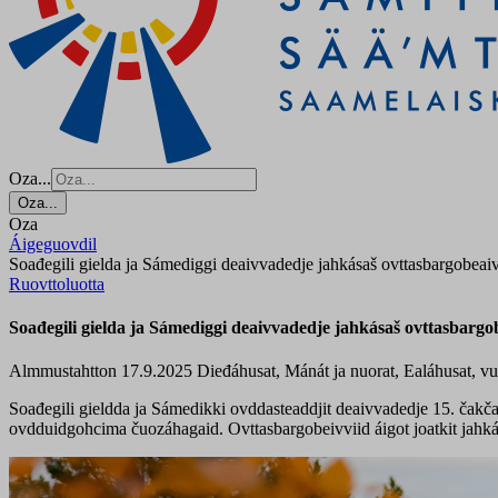
Oza...
Oza...
Oza
Áigeguovdil
Soađegili gielda ja Sámediggi deaivvadedje jahkásaš ovttasbargobeai
Ruovttoluotta
Soađegili gielda ja Sámediggi deaivvadedje jahkásaš ovttasbargo
Almmustahtton 17.9.2025
Dieđáhusat, Mánát ja nuorat, Ealáhusat, v
Soađegili gieldda ja Sámedikki ovddasteaddjit deaivvadedje 15. čakč
ovdduidgohcima čuozáhagaid. Ovttasbargobeivviid áigot joatkit jahká