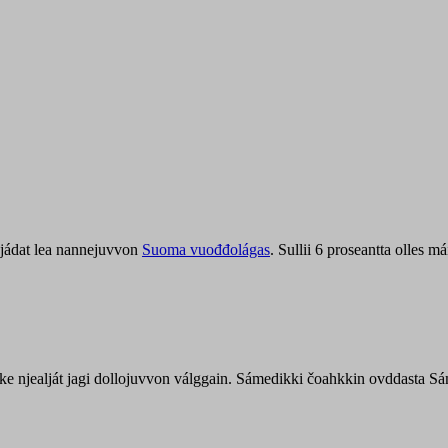
jádat lea nannejuvvon
Suoma vuođđolágas
. Sullii 6 proseantta olles
uohke njealját jagi dollojuvvon válggain. Sámedikki čoahkkin ovddasta 