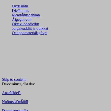
Ovdasiidu
Dieđut mis
Mearrádusdahkan
Áigeguovdil
Oktavuođadieđut
Jorgaleaddjit ja dulkkat
Oahppomateriálagávpi
Skip to content
Davvisámegiella
dav
Anarâškielâ
Nuõrttsääʹmǩiõll
Davvisámegiella