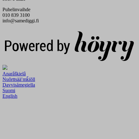
Puhelinvaihde
010 839 3100
info@samediggi.fi
Digi- ja mainostoimisto Höyry Rovaniemi ja Oulu
Anarâškielâ
Nuõrttsääʹmǩiõll
Davvisámegiella
Suomi
English