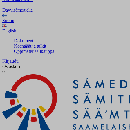
Davvisámegiella
Suomi
English
Dokumentit
Kääntäjät ja tulkit
Oppimateriaalikauppa
Kirjaudu
Ostoskori
0