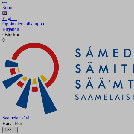
Suomi
English
Oppimateriaalikauppa
Kirjaudu
Ostoskori
0
Saamelaiskäräjät
Hae...
Hae...