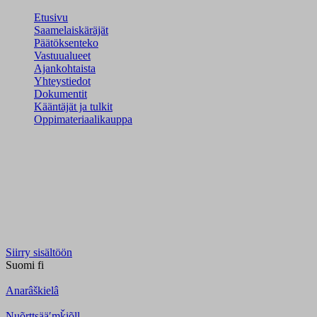
Etusivu
Saamelaiskäräjät
Päätöksenteko
Vastuualueet
Ajankohtaista
Yhteystiedot
Dokumentit
Kääntäjät ja tulkit
Oppimateriaalikauppa
Siirry sisältöön
Suomi
fi
Anarâškielâ
Nuõrttsääʹmǩiõll