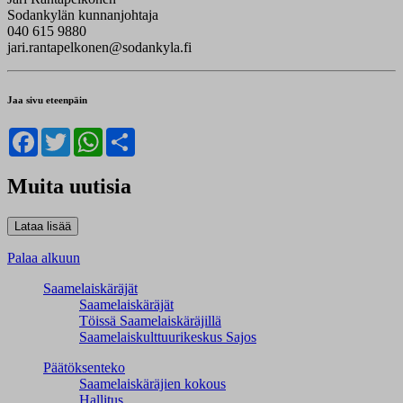
Sodankylän kunnanjohtaja
040 615 9880
jari.rantapelkonen@sodankyla.fi
Jaa sivu eteenpäin
Facebook
Twitter
WhatsApp
Share
Muita uutisia
Palaa alkuun
Saamelaiskäräjät
Saamelaiskäräjät
Töissä Saamelaiskäräjillä
Saamelaiskulttuuri­keskus Sajos
Päätöksenteko
Saamelaiskäräjien kokous
Hallitus