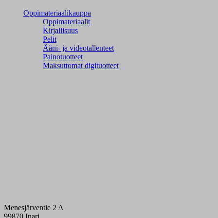
Oppimateriaalikauppa
Oppimateriaalit
Kirjallisuus
Pelit
Ääni- ja videotallenteet
Painotuotteet
Maksuttomat digituotteet
Menesjärventie 2 A
99870 Inari