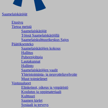
Saamelaiskäräjät
Etusivu
Tietoa meistä
Saamelaiskäräjät
Töissä Saamelaiskäräjillä
Saamelaiskulttuuri­keskus Sajos
Päätöksenteko
Saamelaiskäräjien kokous
Hallitus
Puheenjohtaja
Lautakunnat
Hallinto
Saamelaiskäräjien vaalit
Yhteistoiminta- ja neuvotteluvelvoite
Muut toimielimet
Vastuualueet
Elinkeinot, oikeus ja ympäristö
Koulutus ja oppimateriaali
Kulttuuri
Saamen kielet
Sosiaali ja terveys