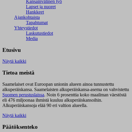
Kansainvälinen työ
Lapset ja nuoret
Hankkeet
Ajankohtaista
Tapahtumat
Yhteystiedot
Laskutustiedot
Media
Etusivu
Näytä kaikki
Tietoa meistä
Saamelaiset ovat Euroopan unionin alueen ainoa tunnustettu
alkuperäiskansa. Saamelaisten alkuperäiskansa-asema on vahvistettu
Suomen perustuslaissa
.
Noin 6 prosenttia koko maailman väestöstä
eli 476 miljoonaa ihmistä kuuluu alkuperäiskansoihin.
Alkuperäiskansoja elää 90 eri valtion alueella.
Näytä kaikki
Päätöksenteko