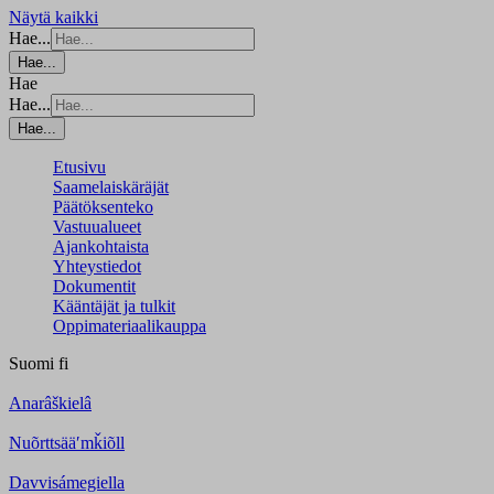
Näytä kaikki
Hae...
Hae...
Hae
Hae...
Hae...
Etusivu
Saamelaiskäräjät
Päätöksenteko
Vastuualueet
Ajankohtaista
Yhteystiedot
Dokumentit
Kääntäjät ja tulkit
Oppimateriaalikauppa
Suomi
fi
Anarâškielâ
Nuõrttsääʹmǩiõll
Davvisámegiella