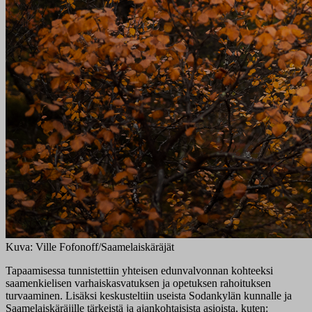
Kuva: Ville Fofonoff/Saamelaiskäräjät
Tapaamisessa tunnistettiin yhteisen edunvalvonnan kohteeksi
saamenkielisen varhaiskasvatuksen ja opetuksen rahoituksen
turvaaminen. Lisäksi keskusteltiin useista Sodankylän kunnalle ja
Saamelaiskäräjille tärkeistä ja ajankohtaisista asioista, kuten: