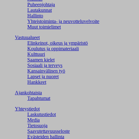
Puheenjohtaja
Lautakunnat
Hallinto
Yhteistoiminta- ja neuvotteluvelvoite
Muut toimielimet
Vastuualueet
Elinkeinot, oikeus ja ympäristö
Koulutus ja oppimateriaali
Kulttuuri
Saamen kielet
Sosiaali ja terveys
Kansainvälinen työ
Lapset ja nuoret
Hankkeet
Ajankohtaista
Tapahtumat
Yhteystiedot
Laskutustiedot
Media
Tietosuoja
Saavutettavuusseloste
Evästeiden hallinta