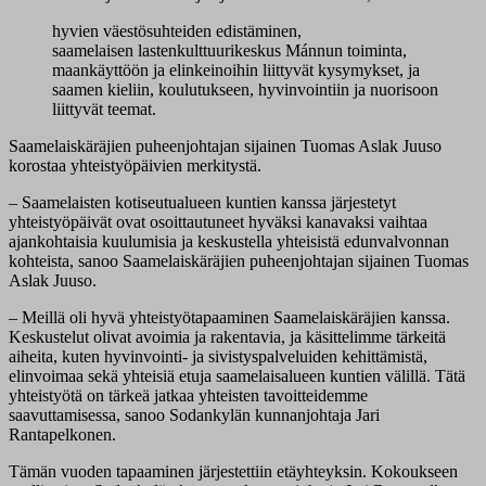
hyvien väestösuhteiden edistäminen,
saamelaisen lastenkulttuurikeskus Mánnun toiminta,
maankäyttöön ja elinkeinoihin liittyvät kysymykset, ja
saamen kieliin, koulutukseen, hyvinvointiin ja nuorisoon
liittyvät teemat.
Saamelaiskäräjien puheenjohtajan sijainen Tuomas Aslak Juuso
korostaa yhteistyöpäivien merkitystä.
– Saamelaisten kotiseutualueen kuntien kanssa järjestetyt
yhteistyöpäivät ovat osoittautuneet hyväksi kanavaksi vaihtaa
ajankohtaisia kuulumisia ja keskustella yhteisistä edunvalvonnan
kohteista, sanoo Saamelaiskäräjien puheenjohtajan sijainen Tuomas
Aslak Juuso.
– Meillä oli hyvä yhteistyötapaaminen Saamelaiskäräjien kanssa.
Keskustelut olivat avoimia ja rakentavia, ja käsittelimme tärkeitä
aiheita, kuten hyvinvointi- ja sivistyspalveluiden kehittämistä,
elinvoimaa sekä yhteisiä etuja saamelaisalueen kuntien välillä. Tätä
yhteistyötä on tärkeä jatkaa yhteisten tavoitteidemme
saavuttamisessa, sanoo Sodankylän kunnanjohtaja Jari
Rantapelkonen.
Tämän vuoden tapaaminen järjestettiin etäyhteyksin. Kokoukseen