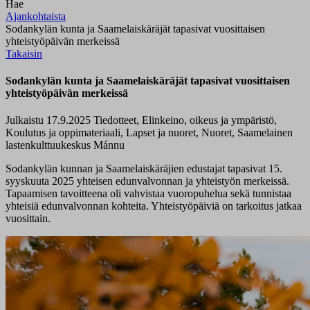
Hae
Ajankohtaista
Sodankylän kunta ja Saamelaiskäräjät tapasivat vuosittaisen
yhteistyöpäivän merkeissä
Takaisin
Sodankylän kunta ja Saamelaiskäräjät tapasivat vuosittaisen
yhteistyöpäivän merkeissä
Julkaistu 17.9.2025
Tiedotteet, Elinkeino, oikeus ja ympäristö,
Koulutus ja oppimateriaali, Lapset ja nuoret, Nuoret, Saamelainen
lastenkulttuukeskus Mánnu
Sodankylän kunnan ja Saamelaiskäräjien edustajat tapasivat 15.
syyskuuta 2025 yhteisen edunvalvonnan ja yhteistyön merkeissä.
Tapaamisen tavoitteena oli vahvistaa vuoropuhelua sekä tunnistaa
yhteisiä edunvalvonnan kohteita. Yhteistyöpäiviä on tarkoitus jatkaa
vuosittain.