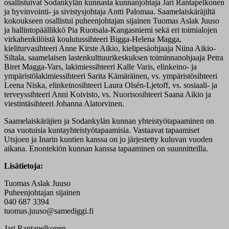
osallistuivat Sodankylän kunnasta kunnanjohtaja Jari Rantapelkonen
ja hyvinvointi- ja sivistysjohtaja Antti Palomaa. Saamelaiskäräjiltä
kokoukseen osallistui puheenjohtajan sijainen Tuomas Aslak Juuso
ja hallintopäällikkö Pia Ruotsala-Kangasniemi sekä eri toimialojen
virkahenkilöistä koulutussihteeri Bigga-Helena Magga,
kieliturvasihteeri Anne Kirste Aikio, kielipesäohjaaja Niina Aikio-
Siltala, saamelaisen lastenkulttuurikeskuksen toiminnanohjaaja Petra
Biret Magga-Vars, lakimiessihteeri Kalle Varis, elinkeino- ja
ympäristölakimiessihteeri Sarita Kämäräinen, vs. ympäristösihteeri
Leena Niska, elinkeinosihteeri Laura Olsén-Ljetoff, vs. sosiaali- ja
terveyssihteeri Anni Koivisto, vs. Nuorisosihteeri Saana Aikio ja
viestintäsihteeri Johanna Alatorvinen.
Saamelaiskäräjien ja Sodankylän kunnan yhteistyötapaaminen on
osa vuotuisia kuntayhteistyötapaamisia. Vastaavat tapaamiset
Utsjoen ja Inarin kuntien kanssa on jo järjestetty kuluvan vuoden
aikana. Enontekiön kunnan kanssa tapaaminen on suunnitteilla.
Lisätietoja:
Tuomas Aslak Juuso
Puheenjohtajan sijainen
040 687 3394
tuomas.juuso@samediggi.fi
Jari Rantapelkonen