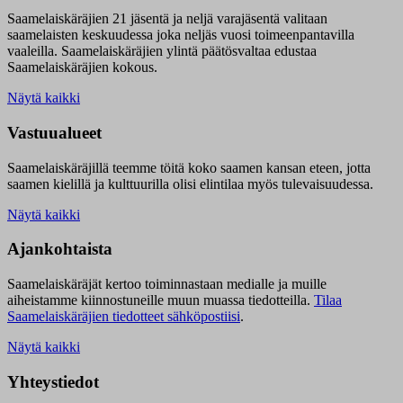
Saamelaiskäräjien 21 jäsentä ja neljä varajäsentä valitaan
saamelaisten keskuudessa joka neljäs vuosi toimeenpantavilla
vaaleilla. Saamelaiskäräjien ylintä päätösvaltaa edustaa
Saamelaiskäräjien kokous.
Näytä kaikki
Vastuualueet
Saamelaiskäräjillä t
eemme töitä koko saamen kansan eteen, jotta
saamen kielillä ja kulttuurilla olisi elintilaa myös tulevaisuudessa.
Näytä kaikki
Ajankohtaista
Saamelaiskäräjät kertoo toiminnastaan medialle ja muille
aiheistamme kiinnostuneille muun muassa tiedotteilla.
Tilaa
Saamelaiskäräjien tiedotteet sähköpostiisi
.
Näytä kaikki
Yhteystiedot