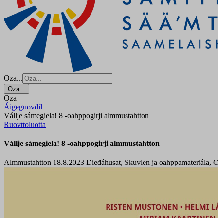
Oza...
Oza...
Oza
Áigeguovdil
Vállje sámegiela! 8 -oahppogirji almmustahtton
Ruovttoluotta
Vállje sámegiela! 8 -oahppogirji almmustahtton
Almmustahtton 18.8.2023
Dieđáhusat, Skuvlen ja oahppamateriála, 