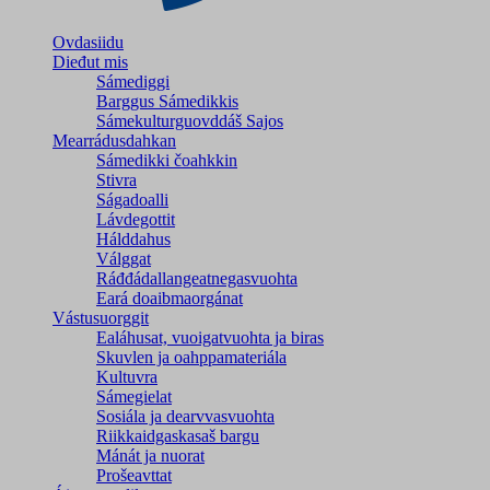
Ovdasiidu
Dieđut mis
Sámediggi
Barggus Sámedikkis
Sámekulturguovddáš Sajos
Mearrádusdahkan
Sámedikki čoahkkin
Stivra
Ságadoalli
Lávdegottit
Hálddahus
Válggat
Ráđđádallangeatnegas­vuohta
Eará doaibmaorgánat
Vástusuorggit
Ealáhusat, vuoigatvuohta ja biras
Skuvlen ja oahppamateriála
Kultuvra
Sámegielat
Sosiála ja dearvvasvuohta
Riikkaidgaskasaš bargu
Mánát ja nuorat
Prošeavttat