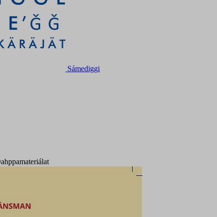
Sámediggi
Oahppamateriálat