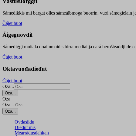
Vástusuorggit
Sámedikkis mii bargat olles sámeálbmoga buorrin, vuoi sámegielain ja 
Čájet buot
Áigeguovdil
Sámediggi muitala doaimmaidis birra mediai ja eará berošteaddjiide ea
Čájet buot
Oktavuođadieđut
Čájet buot
Oza...
Oza...
Oza
Oza...
Oza...
Ovdasiidu
Dieđut mis
Mearrádusdahkan