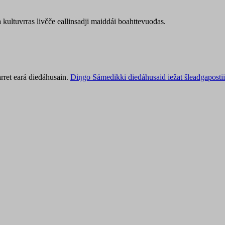
kultuvrras livčče eallinsadji maiddái boahttevuođas.
rret eará dieđáhusain.
Diŋgo Sámedikki dieđáhusaid iežat šleađgapostii