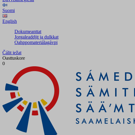
Suomi
English
Dokumeanttat
Jorgaleaddjit ja dulkkat
Oahppomateriálagávpi
Čálit iežat
Oasttuskore
0