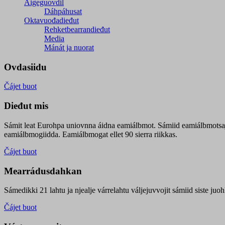
Áigeguovdil
Dáhpáhusat
Oktavuođadieđut
Rehketbearrandieđut
Media
Mánát ja nuorat
Ovdasiidu
Čájet buot
Dieđut mis
Sámit leat Eurohpa uniovnna áidna eamiálbmot. Sámiid eamiálbmotsa
eamiálbmogiidda. Eamiálbmogat ellet 90 sierra riikkas.
Čájet buot
Mearrádusdahkan
Sámedikki 21 lahtu ja njealje várrelahtu váljejuvvojit sámiid siste j
Čájet buot