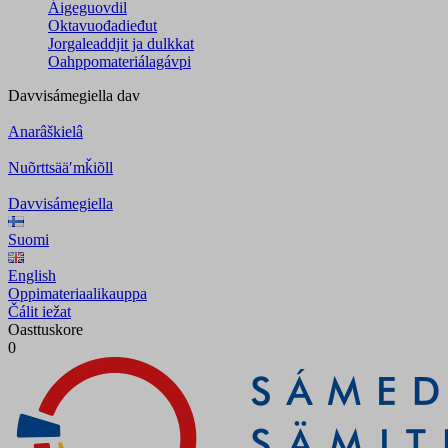
Áigeguovdil
Oktavuođadieđut
Jorgaleaddjit ja dulkkat
Oahppomateriálagávpi
Davvisámegiella
dav
Anarâškielâ
Nuõrttsääʹmǩiõll
Davvisámegiella
Suomi
English
Oppimateriaalikauppa
Čálit iežat
Oasttuskore
0