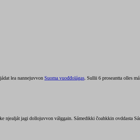
jádat lea nannejuvvon
Suoma vuođđolágas
. Sullii 6 proseantta olles
uohke njealját jagi dollojuvvon válggain. Sámedikki čoahkkin ovddasta 