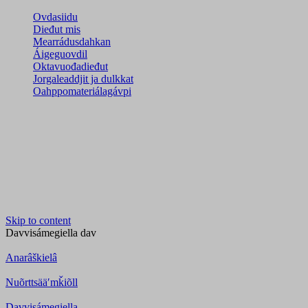
Ovdasiidu
Dieđut mis
Mearrádusdahkan
Áigeguovdil
Oktavuođadieđut
Jorgaleaddjit ja dulkkat
Oahppomateriálagávpi
Skip to content
Davvisámegiella
dav
Anarâškielâ
Nuõrttsääʹmǩiõll
Davvisámegiella