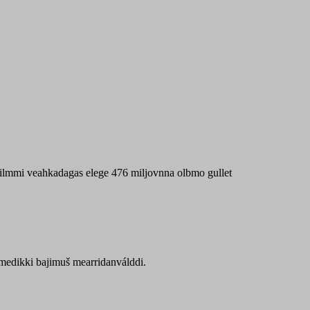
 máilmmi veahkadagas elege 476 miljovnna olbmo gullet
Sámedikki bajimuš mearridanválddi.