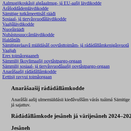
Aalmugijkoskâsij algâaalmug- já EU-aašij lävdikodde
Arâšoddâdemlävdikodde
Sämitige tutkâmeettisâš rääđi
Sosiaal- já tiervâsvuođâlävdikodde
Vaaljâlävdikodde
Nuorâirääđi
Nubástusuuccâmlävdikodde
Haldâttâh
Sämitiggelaavâ miäldásâš oovtâsttoimâm- já ráđádâllâmkenigâsvuotâ
Vaaljah
Eres toimâorgaaneh
Sämmilij škovlimaašij oovtâstpargo-orgaan
Sämmilij sosiaal- já tiervâsvuođâaašij oovtâstpargo-orgaan
Anarâšaašij ráđádâllâmkodde
Eettisij ravvui toimâorgaan
Anarâšaašij ráđádâllâmkodde
Anarâšâi aašij ulmemiäldásii kieđâvuššâm várás tuáimá Sämitige o
já sajattuv.
Ráđádâllâmkode jesâneh já värijesâneh 2024–20
Jesâneh