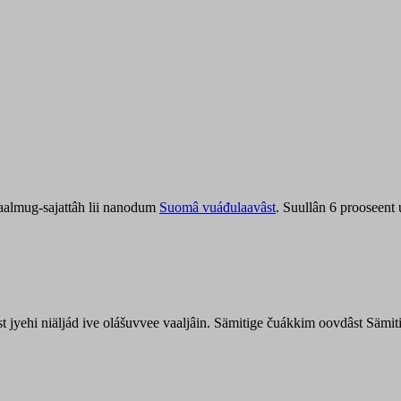
aalmug-sajattâh lii nanodum
Suomâ vuáđulaavâst
. Suullân 6 prooseent
âst jyehi niäljád ive olášuvvee vaaljâin. Sämitige čuákkim oovdâst Säm