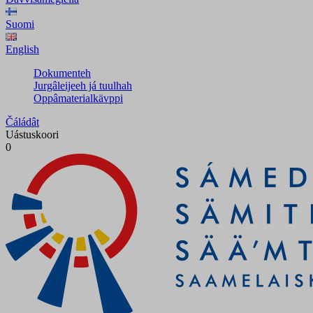
Suomi
English
Dokumenteh
Jurgâleijeeh já tuulhah
Oppâmaterialkävppi
Čáládât
Uástuskoori
0