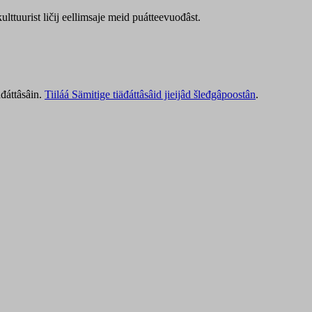
lttuurist ličij eellimsaje meid puátteevuođâst.
äđáttâsâin.
Tiiláá Sämitige tiäđáttâsâid jieijâd šleđgâpoostân
.