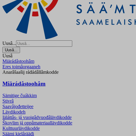
Uusâ...
Uusâ...
Uusâ
Miärádâstoohâm
Eres toimâorgaaneh
Anarâšaašij ráđádâllâmkodde
Miärádâstoohâm
Sämitige čuákkim
Stivrâ
Saavâjođetteijee
Lävdikodeh
Iäláttâs- já vuoigâdvuođâlävdikodde
Škovlim já oppâmateriaallävdikodde
Kulttuurlävdikodde
Säämi kielârääđi