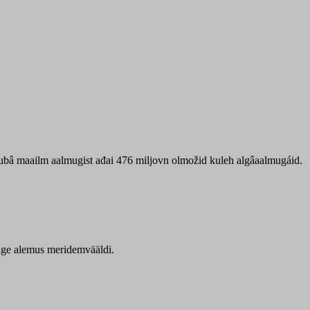
 ubâ maailm aalmugist ađai 476 miljovn olmožid kuleh algâaalmugáid.
itige alemus meridemvääldi.