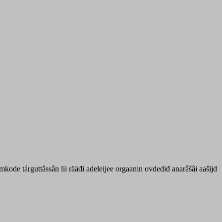
ode tárguttâssân lii rääđi adeleijee orgaanin ovdediđ anarâšâi aašijd