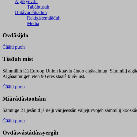
Äigikyevdil
Tábáhtusah
Ohtâvuotâtiäđuh
Rekigistemtiäđuh
Media
Ovdâsijđo
Čääiti puoh
Tiäđuh mist
Sämmiliih láá Euroop Union kuávlu áinoo algâaalmug. Sämmilij algâ
Algâaalmugeh eleh 90 eres staatâ kuávlust.
Čääiti puoh
Miärádâstoohâm
Sämitige 21 jesânid já nelji värijeessân väljejuvvojeh sämmilij koosk
Čääiti puoh
Ovdâsvástádâssyergih