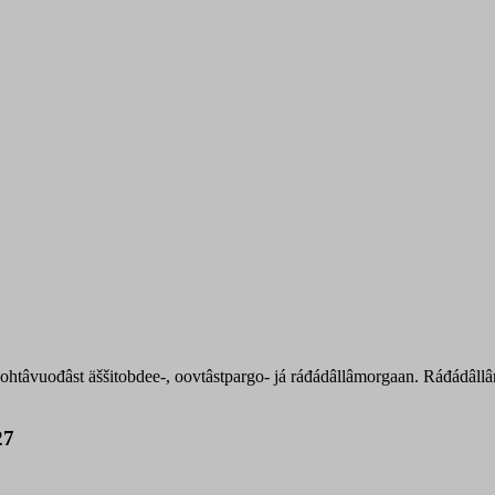
htâvuođâst äššitobdee-, oovtâstpargo- já ráđádâllâmorgaan. Ráđádâllâmk
27