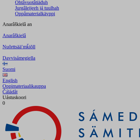
Ohtâvuotâtiäđuh
Jurgâleijeeh já tuulhah
Oppâmaterialkävppi
Anarâškielâ
an
Anarâškielâ
Nuõrttsääʹmǩiõll
Davvisámegiella
Suomi
English
Oppimateriaalikauppa
Čáládât
Uástuskoori
0