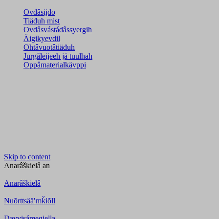
Ovdâsijđo
Tiäđuh mist
Ovdâsvástádâssyergih
Äigikyevdil
Ohtâvuotâtiäđuh
Jurgâleijeeh já tuulhah
Oppâmaterialkävppi
Skip to content
Anarâškielâ
an
Anarâškielâ
Nuõrttsääʹmǩiõll
Davvisámegiella