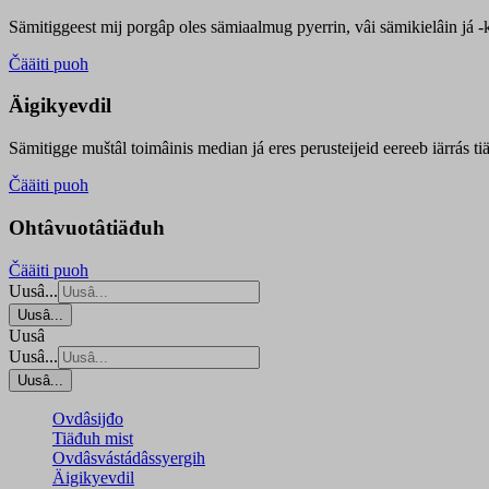
Sämitiggeest mij porgâp oles sämiaalmug pyerrin, vâi sämikielâin já -ku
Čääiti puoh
Äigikyevdil
Sämitigge muštâl toimâinis median já eres perusteijeid eereeb iärrás ti
Čääiti puoh
Ohtâvuotâtiäđuh
Čääiti puoh
Uusâ...
Uusâ...
Uusâ
Uusâ...
Uusâ...
Ovdâsijđo
Tiäđuh mist
Ovdâsvástádâssyergih
Äigikyevdil