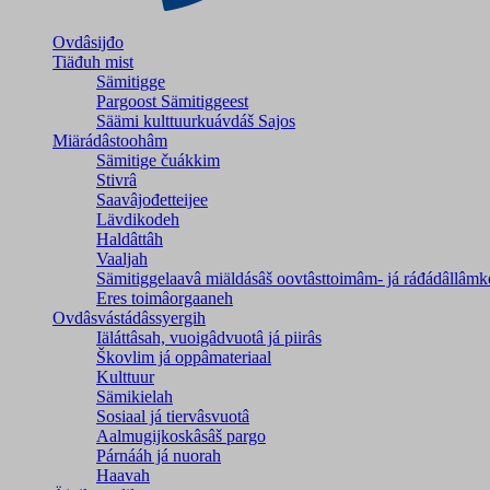
Ovdâsijđo
Tiäđuh mist
Sämitigge
Pargoost Sämitiggeest
Säämi kulttuurkuávdáš Sajos
Miärádâstoohâm
Sämitige čuákkim
Stivrâ
Saavâjođetteijee
Lävdikodeh
Haldâttâh
Vaaljah
Sämitiggelaavâ miäldásâš oovtâsttoimâm- já ráđádâllâmk
Eres toimâorgaaneh
Ovdâsvástádâssyergih
Iäláttâsah, vuoigâdvuotâ já piirâs
Škovlim já oppâmateriaal
Kulttuur
Sämikielah
Sosiaal já tiervâsvuotâ
Aalmugijkoskâsâš pargo
Párnááh já nuorah
Haavah