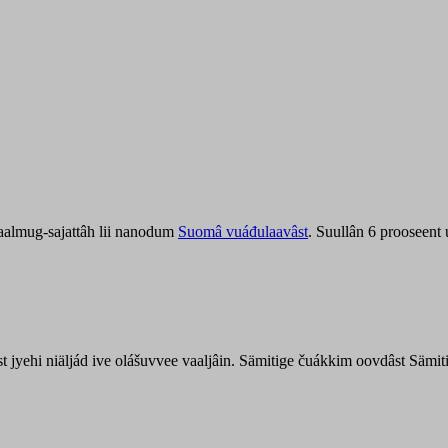
aalmug-sajattâh lii nanodum
Suomâ vuáđulaavâst
. Suullân 6 prooseent
âst jyehi niäljád ive olášuvvee vaaljâin. Sämitige čuákkim oovdâst Säm