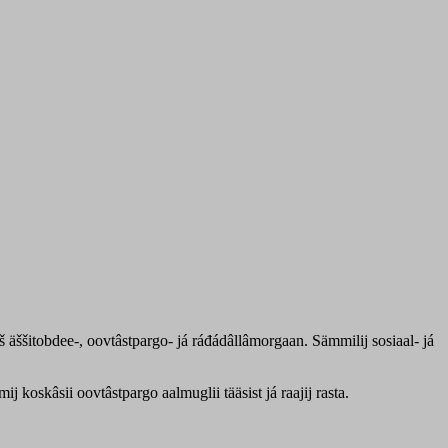
š äššitobdee-, oovtâstpargo- já ráđádâllâmorgaan. Sämmilij sosiaal- já
 koskâsii oovtâstpargo aalmuglii tääsist já raajij rasta.