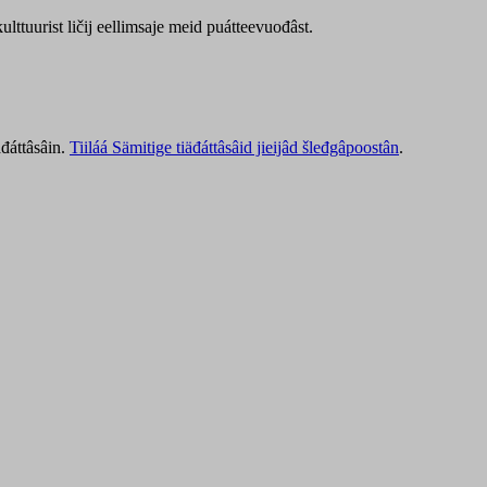
lttuurist ličij eellimsaje meid puátteevuođâst.
äđáttâsâin.
Tiiláá Sämitige tiäđáttâsâid jieijâd šleđgâpoostân
.