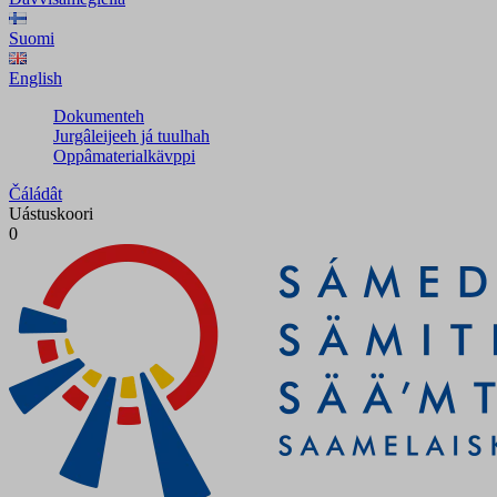
Suomi
English
Dokumenteh
Jurgâleijeeh já tuulhah
Oppâmaterialkävppi
Čáládât
Uástuskoori
0