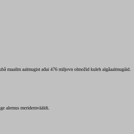
 ubâ maailm aalmugist ađai 476 miljovn olmožid kuleh algâaalmugáid.
itige alemus meridemvääldi.