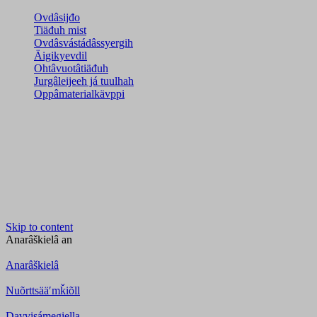
Ovdâsijđo
Tiäđuh mist
Ovdâsvástádâssyergih
Äigikyevdil
Ohtâvuotâtiäđuh
Jurgâleijeeh já tuulhah
Oppâmaterialkävppi
Skip to content
Anarâškielâ
an
Anarâškielâ
Nuõrttsääʹmǩiõll
Davvisámegiella