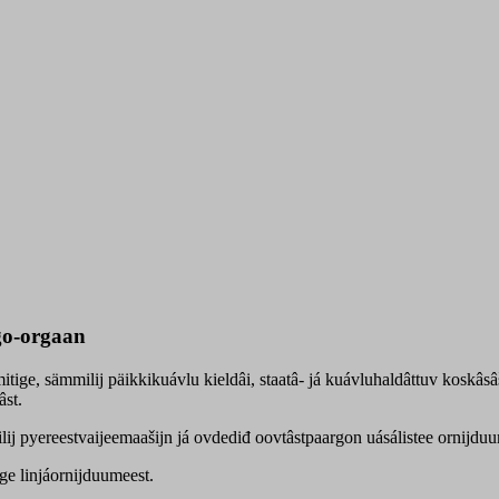
rgo-orgaan
itige, sämmilij päikkikuávlu kieldâi, staatâ- já kuávluhaldâttuv koskâsâ
âst.
j pyereestvaijeemaašijn já ovdediđ oovtâstpaargon uásálistee ornijduumij
ge linjáornijduumeest.