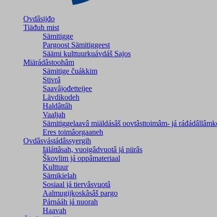
Ovdâsijđo
Tiäđuh mist
Sämitigge
Pargoost Sämitiggeest
Säämi kulttuurkuávdáš Sajos
Miärádâstoohâm
Sämitige čuákkim
Stivrâ
Saavâjođetteijee
Lävdikodeh
Haldâttâh
Vaaljah
Sämitiggelaavâ miäldásâš oovtâsttoimâm- já ráđádâllâmk
Eres toimâorgaaneh
Ovdâsvástádâssyergih
Iäláttâsah, vuoigâdvuotâ já piirâs
Škovlim já oppâmateriaal
Kulttuur
Sämikielah
Sosiaal já tiervâsvuotâ
Aalmugijkoskâsâš pargo
Párnááh já nuorah
Haavah