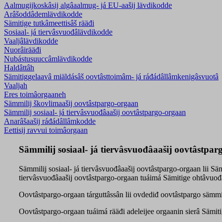
Aalmugijkoskâsij algâaalmug- já EU-aašij lävdikodde
Arâšoddâdemlävdikodde
Sämitige tutkâmeettisâš rääđi
Sosiaal- já tiervâsvuođâlävdikodde
Vaaljâlävdikodde
Nuorâirääđi
Nubástusuuccâmlävdikodde
Haldâttâh
Sämitiggelaavâ miäldásâš oovtâsttoimâm- já ráđádâllâmkenigâsvuotâ
Vaaljah
Eres toimâorgaaneh
Sämmilij škovlimaašij oovtâstpargo-orgaan
Sämmilij sosiaal- já tiervâsvuođâaašij oovtâstpargo-orgaan
Anarâšaašij ráđádâllâmkodde
Eettisij ravvui toimâorgaan
Sämmilij sosiaal- já tiervâsvuođâaašij oovtâstpa
Sämmilij sosiaal- já tiervâsvuođâaašij oovtâstpargo-orgaan lii Säm
tiervâsvuođâaašij oovtâstpargo-orgaan tuáimá Sämitige ohtâvuođ
Oovtâstpargo-orgaan tárguttâssân lii ovdediđ oovtâstpargo sämmili
Oovtâstpargo-orgaan tuáimá rääđi adeleijee orgaanin sierâ Sämiti