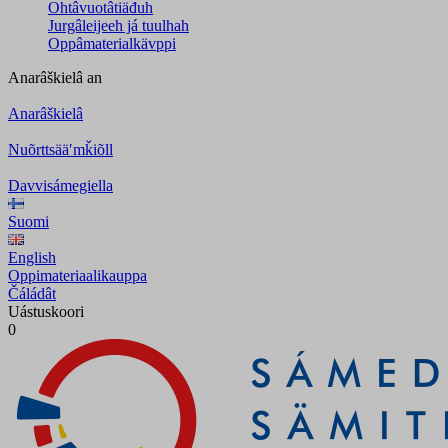
Ohtâvuotâtiäđuh
Jurgâleijeeh já tuulhah
Oppâmaterialkävppi
Anarâškielâ
an
Anarâškielâ
Nuõrttsääʹmǩiõll
Davvisámegiella
Suomi
English
Oppimateriaalikauppa
Čáládât
Uástuskoori
0