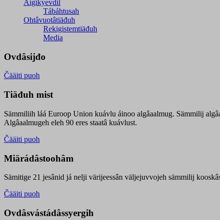
Äigikyevdil
Tábáhtusah
Ohtâvuotâtiäđuh
Rekigistemtiäđuh
Media
Ovdâsijđo
Čääiti puoh
Tiäđuh mist
Sämmiliih láá Euroop Union kuávlu áinoo algâaalmug. Sämmilij algâ
Algâaalmugeh eleh 90 eres staatâ kuávlust.
Čääiti puoh
Miärádâstoohâm
Sämitige 21 jesânid já nelji värijeessân väljejuvvojeh sämmilij koosk
Čääiti puoh
Ovdâsvástádâssyergih