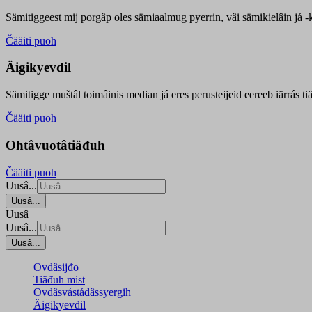
Sämitiggeest mij porgâp oles sämiaalmug pyerrin, vâi sämikielâin já -ku
Čääiti puoh
Äigikyevdil
Sämitigge muštâl toimâinis median já eres perusteijeid eereeb iärrás ti
Čääiti puoh
Ohtâvuotâtiäđuh
Čääiti puoh
Uusâ...
Uusâ...
Uusâ
Uusâ...
Uusâ...
Ovdâsijđo
Tiäđuh mist
Ovdâsvástádâssyergih
Äigikyevdil