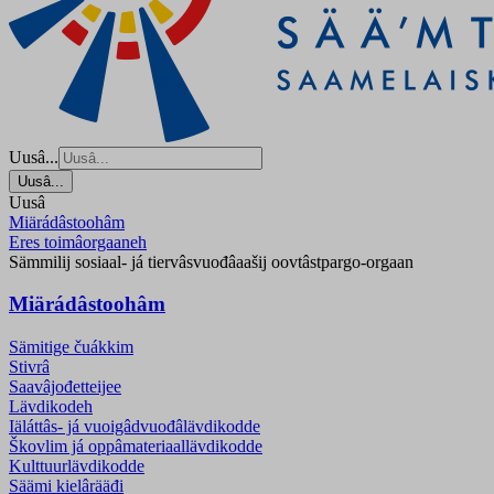
Uusâ...
Uusâ...
Uusâ
Miärádâstoohâm
Eres toimâorgaaneh
Sämmilij sosiaal- já tiervâsvuođâaašij oovtâstpargo-orgaan
Miärádâstoohâm
Sämitige čuákkim
Stivrâ
Saavâjođetteijee
Lävdikodeh
Iäláttâs- já vuoigâdvuođâlävdikodde
Škovlim já oppâmateriaallävdikodde
Kulttuurlävdikodde
Säämi kielârääđi