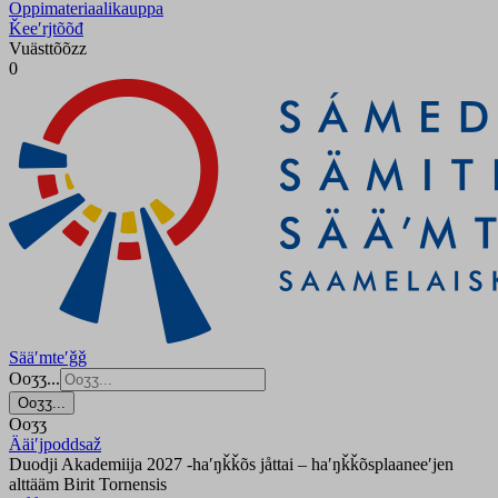
Oppimateriaalikauppa
Ǩeeʹrjtõõđ
Vuästtõõzz
0
Sääʹmteʹǧǧ
Ooʒʒ...
Ooʒʒ...
Ooʒʒ
Ääiʹjpoddsaž
Duodji Akademiija 2027 -haʹŋǩǩõs jåttai – haʹŋǩǩõsplaaneeʹjen
alttääm Birit Tornensis