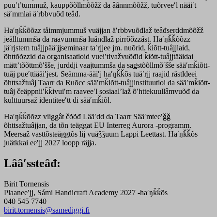
puuʹtʼtummuž, kauppõõllmõõžž da âânnmõõžž, tuõrveeʹl nääiʹt
säʹmmlai äʹrbbvuõđ teâđ.
Haʹŋǩǩõõzz tåimmjummuš vuäjjan äʹrbbvuõđlaž teâđserddmõõžž
jeälltummša da raavummša luândlaž pirrõõzzâst. Haʹŋǩǩõõzz
jäʹrjstem tuâjjpääʹjjseminaar taʹrjjee jm. nuõrid, ǩiõtt-tuâjjlaid,
õhttõõzzid da organisaatioid vueiʹtlvažvuõđid ǩiõtt-tuâjjtääidai
mättʼtõõttmõʹšše, jurddji vaajtummša da saǥstõõllmõʹšše sääʹmǩiõtt-
tuâj pueʹttiääiʹjest. Seämma-ääiʹj haʹŋǩǩõs tuäʹrjj raajid râstldeei
õhttsažtuâj Taarr da Ruõcc sääʹmǩiõtt-tuâjjinstituutioi da sääʹmǩiõtt-
tuâj čeäppniiʹǩǩivuiʹm raaveeʹl sosiaalʼlaž õʹhttekuullâmvuõđ da
kulttuursaž identiteeʹtt di sääʹmǩiõl.
Haʹŋǩǩõõzz viiǥǥât čõõđ Lääʹdd da Taarr Sääʹmteeʹǧǧ
õhttsažtuâjjan, da tõn teäggat EU Interreg Aurora -programm.
Meersaž vasttõsteäggtõs lij vuäǯǯuum Lappi Leettast. Haʹŋǩǩõs
juätkkai eeʹjj 2027 loopp räjja.
Lââʹssteâđ:
Birit Tornensis
Plaaneeʹjj, Sámi Handicraft Academy 2027 -haʹŋǩǩõs
040 545 7740
birit.tornensis@samediggi.fi