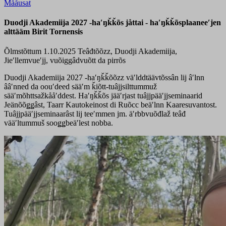
Mååusat
Duodji Akademiija 2027 -haʹŋǩǩõs jåttai - haʹŋǩǩõsplaaneeʹjen
alttääm Birit Tornensis
Õlmstõttum 1.10.2025
Teâđtõõzz, Duodji Akademiija,
Jieʹllemvueʹjj, vuõiggâdvuõtt da pirrõs
Duodji Akademiija 2027 -haʹŋǩǩõõzz väʹlddtäävtõssân lij âʹlnn
ââʹnned da oouʹdeed sääʹm ǩiõtt-tuâjjsilttummuž
sääʹmõhttsažkååʹddest. Haʹŋǩǩõs jääʹrjast tuâjjpääʹjjseminaarid
Jeänõõǥǥâst, Taarr Kautokeinost di Ruõcc beäʹlnn Kaaresuvantost.
Tuâjjpääʹjjseminaarâst lij teeʹmmen jm. äʹrbbvuõđlaž teâđ
vääʹltummuš sooǥǥbeäʹlest nobba.