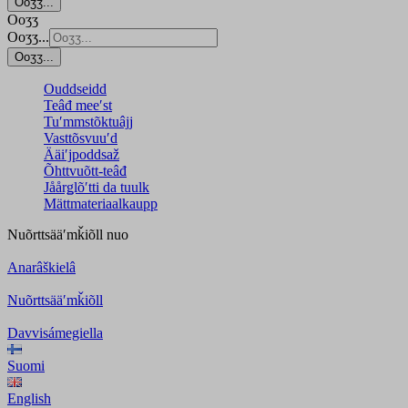
Ooʒʒ...
Ooʒʒ
Ooʒʒ...
Ooʒʒ...
Ouddseidd
Teâđ meeʹst
Tuʹmmstõktuâjj
Vasttõsvuuʹd
Ääiʹjpoddsaž
Õhttvuõtt-teâđ
Jåårǥlõʹtti da tuulk
Mättmateriaalkaupp
Nuõrttsääʹmǩiõll
nuo
Anarâškielâ
Nuõrttsääʹmǩiõll
Davvisámegiella
Suomi
English