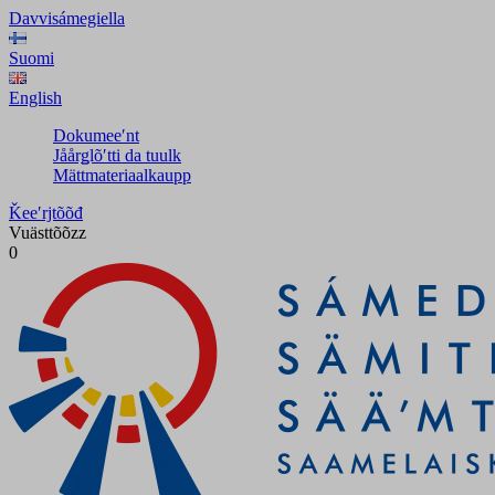
Davvisámegiella
Suomi
English
Dokumeeʹnt
Jåårǥlõʹtti da tuulk
Mättmateriaalkaupp
Ǩeeʹrjtõõđ
Vuästtõõzz
0