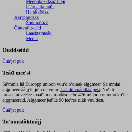
Meeraikõskksaž tuâjj
Päärna da nuõr
Haʹŋǩǩõõzz
Ääiʹjpoddsaž
Šõddmõõžž
Õhttvuõtt-teâđ
Laasktemteâđ
Media
Ouddseidd
Čuäʹjet puk
Teâđ meeʹst
Säʹmmla liâ Euroopp unioon vuuʹd oʹdinak alggmeer. Säʹmmlai
alggmeersââʹjj lij juʹn raavuum
Lääʹdd vuâđđlääʹjjest
. Nuʹt 6
proseeʹnt veeʹzz maaiʹlm naroodâst leʹbe 476 miljoon oummu koʹlle
alggmeeraid. Alggmeer jeäʹlle 90 jeeʹres riikk vuuʹdest.
Čuäʹjet puk
Tuʹmmstõktuâjj