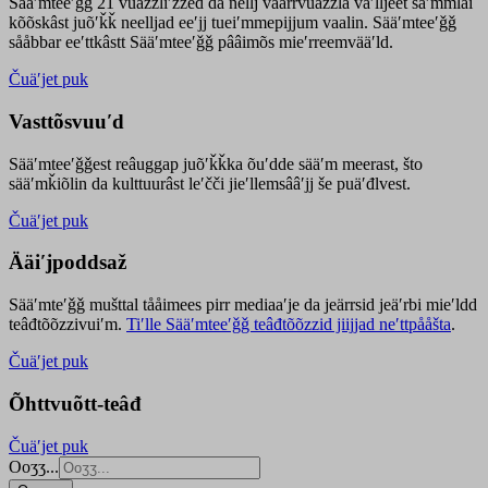
Sääʹmteeʹǧǧ 21 vuäzzliʹžžed da nellj väärrvuäzzla vaʹlljeet säʹmmlai
kõõskâst juõʹǩǩ neelljad eeʹjj tueiʹmmepijjum vaalin. Sääʹmteeʹǧǧ
sååbbar eeʹttkâstt Sääʹmteeʹǧǧ pââimõs mieʹrreemvääʹld.
Čuäʹjet puk
Vasttõsvuuʹd
Sääʹmteeʹǧǧest
reâuggap
juõʹǩǩka
õuʹdde
sääʹm meer
ast
, što
sääʹmǩiõlin da kulttuurâst leʹčči jieʹllemsââʹjj še puäʹđlvest.
Čuäʹjet puk
Ääiʹjpoddsaž
Sääʹmteʹǧǧ mušttal tååimees pirr mediaaʹje da jeärrsid jeäʹrbi mieʹldd
teâđtõõzzivuiʹm.
Tiʹlle Sääʹmteeʹǧǧ teâđtõõzzid jiijjad neʹttpååšta
.
Čuäʹjet puk
Õhttvuõtt-teâđ
Čuäʹjet puk
Ooʒʒ...