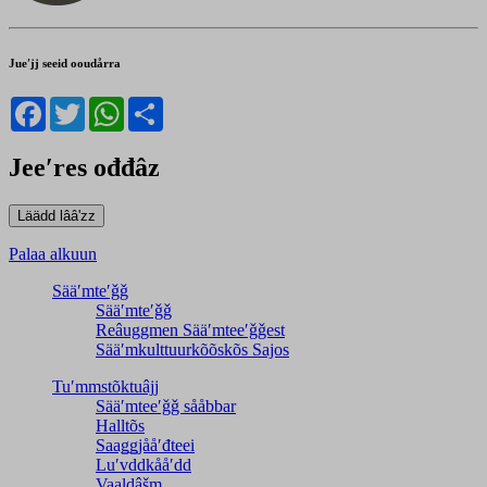
Jueʹjj seeid ooudårra
Facebook
Twitter
WhatsApp
Share
Jeeʹres ođđâz
Palaa alkuun
Sääʹmteʹǧǧ
Sääʹmteʹǧǧ
Reâuggmen Sääʹmteeʹǧǧest
Sääʹmkulttuurkõõskõs Sajos
Tuʹmmstõktuâjj
Sääʹmteeʹǧǧ sååbbar
Halltõs
Saaǥǥjååʹđteei
Luʹvddkååʹdd
Vaaldâšm