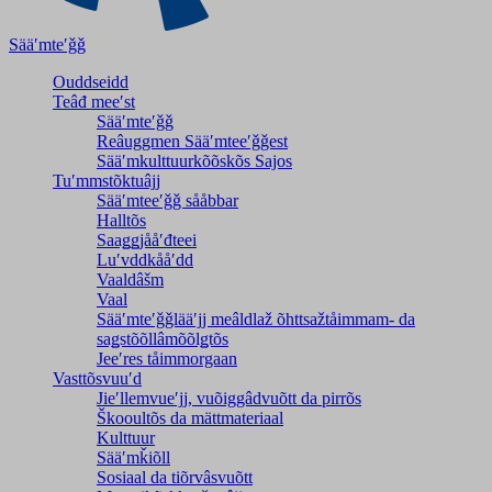
Sääʹmteʹǧǧ
Ouddseidd
Teâđ meeʹst
Sääʹmteʹǧǧ
Reâuggmen Sääʹmteeʹǧǧest
Sääʹmkulttuurkõõskõs Sajos
Tuʹmmstõktuâjj
Sääʹmteeʹǧǧ sååbbar
Halltõs
Saaǥǥjååʹđteei
Luʹvddkååʹdd
Vaaldâšm
Vaal
Sääʹmteʹǧǧlääʹjj meâldlaž õhttsažtåimmam- da
saǥstõõllâmõõlǥtõs
Jeeʹres tåimmorgaan
Vasttõsvuuʹd
Jieʹllemvueʹjj, vuõiggâdvuõtt da pirrõs
Škooultõs da mättmateriaal
Kulttuur
Sääʹmǩiõll
Sosiaal da tiõrvâsvuõtt