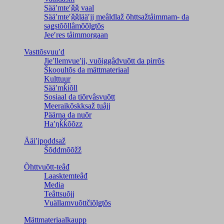
Sääʹmteʹǧǧ vaal
Sääʹmteʹǧǧlääʹjj meâldlaž õhttsažtåimmam- da
saǥstõõllâmõõlǥtõs
Jeeʹres tåimmorgaan
Vasttõsvuuʹd
Jieʹllemvueʹjj, vuõiggâdvuõtt da pirrõs
Škooultõs da mättmateriaal
Kulttuur
Sääʹmǩiõll
Sosiaal da tiõrvâsvuõtt
Meeraikõskksaž tuâjj
Päärna da nuõr
Haʹŋǩǩõõzz
Ääiʹjpoddsaž
Šõddmõõžž
Õhttvuõtt-teâđ
Laasktemteâđ
Media
Teâttsuõjj
Vuällamvuõttčiõlǥtõs
Mättmateriaalkaupp