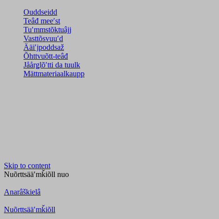
Ouddseidd
Teâđ meeʹst
Tuʹmmstõktuâjj
Vasttõsvuuʹd
Ääiʹjpoddsaž
Õhttvuõtt-teâđ
Jåårǥlõʹtti da tuulk
Mättmateriaalkaupp
Skip to content
Nuõrttsääʹmǩiõll
nuo
Anarâškielâ
Nuõrttsääʹmǩiõll