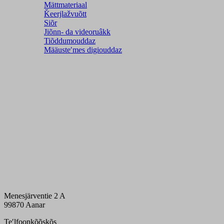
Mättmateriaal
Ǩeerjlažvuõtt
Siõr
Jiõnn- da videoruâkk
Tiõddumouddaz
Määusteʹmes digiouddaz
Menesjärventie 2 A
99870 Aanar
Teʹlfoonkõõskõs