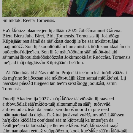
Snimldõk: Reetta Tornensis.
Haʹŋǩǩõõzz plaaneeʹjen lij alttääm 2025 čõhččmannust Gárena-
Biera Biera Juha Biret, Birit Tornensis. Tornensis lij Jeänõõǥǥ
Kilpisjääuʹrest ååraš da rääʹǩǩast duodji leʹbe sääʹmǩiõtt-tuâjai
raajjmõõžž. Son lij škooultõõttâm humaniistlaž tiõđi kandidaattân da
puõccihoiʹddjeeʹjen. Son lij še mättʼtõõttâm sääʹmǩiõtt-tuâjaid
säʹmmlai škooultõskõõskõõzzâst Jokkmookkâst Ruõccâst. Tornensis
tueʹjjad tuâj olgglõssân Kilpisjääuʹr beäʹlnn.
– Alttääm tuâjaid älššas miõlin. Projeeʹkt teeʹmm leäi tuõđi vääžnai
da muʹnne še jiõccsan sääʹmǩiõtt-tuâjjliʹžžen samai miõlǩieʹssi. Lij
hääʹsǩes piâssâd tuejjeed tän teeʹm seʹst šiõǥǥ jooukâst, särnn
Tornensis.
Duodji Akademiija 2027 -haʹŋǩǩõõzz täävtõssân lij raaveed
äʹrbbvuõđlaž sääʹmǩiõtt-tuâj silttummuž sa sââʹj, tuõrvvâd
äʹrbbvuõđlaž teâđ da tääidai serddmõš nuõrid di pueʹreed
mättmateriaal da digitaalʼlaž tuâjjneävvai vuäǯǯamvuõđ. Lââʹssen
haʹŋǩǩõs ǩiččlââtt oouʹdeed sääʹm ǩiõtt-tuâj kaʹnnteeʹjen da
ǩeâllʼjeeʹjen tällõõzzlaž jieʹllemvueʹǩǩen. Haʹŋǩǩõõzzâst raajât
tåimmamplaan eettlaž vuäppõõzzin, kook kueʹsǩǩe sääʹm ǩiõtt-tuâj