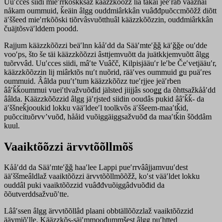
Uuʹcces siidi mieʹrrkõskksaž kääzzkõõzz liâ takai jeeʹrab vääžnai
nåkam oummuid, ǩeäin âlgg ouddmiârkkân vuâđđpuõccmõõžž diõtt
äʹššeed mieʹrrkõõski tiõrvâsvuõtthuâl kääzzkõõzzin, ouddmiârkkân
čuäjtõsväʹlddem poodd.
Rajjum kääzzkõõzzi beäʹlnn kååʹdd da Sääʹmteʹǧǧ käʹǧǧe ouʹdde
vooʹps, što še täi kääzzkõõzzi âsttjemvuõtt da juätkkjemvuõtt âlgg
tuõrvvâd. Uuʹcces siidi, mâʹte Vuâčč, Kilpisjääuʹr leʹbe Čeʹvetjääuʹr,
kääzzkõõzzin lij miârktõs nuʹt nuõrid, rääʹves oummuid ǥu puäʹres
oummuid. Ââlda puuʹtʼtum kääzzkõõzz tueʹrjjee jeäʹrben
ââʹǩǩoummui vueiʹtlvažvuõđid jälsted jiijjâs sooǥǥ da õhttsažkååʹdd
ââlda. Kääzzkõõzzid âlgg jäʹrjsted siidin ooudâs pukid ââʹǩǩ- da
äʹššneǩjooukid lokku vääʹldeeʹl toolkvõs äʹššeem-maaʹtǩid,
puõccituõrvvʼvuõđ, hååid vuõiggäiggsažvuõđ da maaʹtǩin šõddâm
kuul.
Vaaiktõõzzi ärvvtõõllmõš
Kååʹdd da Sääʹmteʹǧǧ haaʹlee Lappi pueʹrrvââjjamvuuʹdest
ääʹššmeâldlaž vaaiktõõzzi ärvvtõõllmõõžž, koʹst vääʹldet lokku
ouddâl puki vaaiktõõzzid vuâđđvuõiggâdvuõđid da
õõutverddsažvuõʹtte.
Lââʹssen âlgg ärvvtõõllâd plaani obbtällõõzzlaž vaaiktõõzzid
äävmiõʹlle. Kääzzkõs-säiʹmmoođummšest âlgg puʹhtted