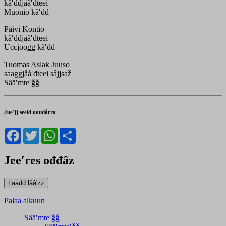
kåʹddjååʹđteei
Muonio kåʹdd
Päivi Kontio
kåʹddjååʹđteei
Uccjooǥǥ kåʹdd
Tuomas Aslak Juuso
saaǥǥjååʹđteei sâjjsaž
Sääʹmteʹǧǧ
Jueʹjj seeid ooudårra
Facebook
Twitter
WhatsApp
Share
Jeeʹres ođđâz
Palaa alkuun
Sääʹmteʹǧǧ