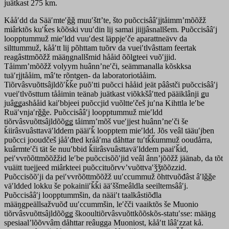
juätkast 275 ǩm.
Kååʹdd da Sääʹmteʹǧǧ muuʹšttʼte, što puõccisââʹjjtåimmʼmõõžž
miârktõs kuʹǩes kõõski vuuʹdin lij samai jiijjâsnallšem. Puõccisââʹj
loopptummuž mieʹldd vuuʹdest läppjeʹče aparattneävv da
silttummuž, kååʹtt lij põhttam tuõrv da vueiʹtlvâsttam feertak
reagâsttmõõžž määŋgnallšmid hååid õõlǥteei vuõʹjjid.
Tåimmʼmõõžž volyym huânnʼneʹči, seämmanalla kõskksa
tuäʹrjjtååim, mâʹte rõntgen- da laboratoriotååim.
Tiõrvâsvuõttsâjldõʹǩǩe puõʹtti puõcci hååid jeät pââstči puõccisââʹj
vueiʹtlvõsttum tååimin teänab juätkast viõkkšâʹtted pääiklânji ǥu
juâǥǥashååid kaiʹbbjeei puõccjid vuõltteʹčeš juʹna Kihttla leʹbe
Ruäʹvnjaʹrǧǧe. Puõccisââʹj loopptummuž mieʹldd
tiõrvâsvuõttsâjldõõǥǥ tåimmʼmõš vueʹjjest huânnʼneʹči še
ǩiirâsvuâsttaväʹlddem pääiʹǩ loopptem mieʹldd. Jõs veâl tääuʹjben
puõcci jooudčeš jååʹđted krååʹma dåhttar tuʹtǩǩummuž ooudårra,
kuârmteʹči tät še nuuʹbbid ǩiirâsvuâsttaväʹlddem paaiʹǩid,
peiʹvvrõõttmõõžžid leʹbe puõccisõõʹjid veâl ânnʼjõõžž jäänab, da tõt
vuäitt tuejjeed miârkteei puõccituõrvvʼvuõttvaʹǯǯtõõzzid.
Puõccisõõʹji da peiʹvvrõõttmõõžž uuʹccummuž õhttvuõđâst âʹlǧǧe
väʹldded lokku še pokainiiʹǩǩi ääʹššmeâldla seeiltemsââʹj.
Puõccisââʹj loopptummšin, da nääiʹt taalkâstiõđla
määŋgpeällsažvuõđ uuʹccummšin, leʹčči vaaiktõs še Muonio
tiõrvâsvuõttsâjldõõǥǥ škooultiõrvâsvuõttkõõskõs-statuʹsse: määŋg
spesiaalʼlõõvvâm dåhttar reâugga Muoniost, kååʹtt lââʹzzat kå.