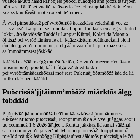
vuäitče akuutt hååid kaiʹbbjeei puõcci kuâđđjed ânnʼjõõžž tääuʹjben
põrttses. Tät âʹpet vuäitči vuässas lââʹzzted mâʹŋŋlab håiddkueʹrm,
kuäʹss kuullšeäštt mottai snäätnteʹmmen.
Âʹvvel pirrsutkksaž peiʹvvrõõttmõš kääzzkâstt veiddsânji veeʹzz
Tâʹvv beäʹl Lappi, di še Tuõddâr- Lappi. Tän lââʹssen âlgg väʹldded
lokku, što še viõstâr Tuõddâr-Lappist Ǩihttel, Kolari da Muonio
õhttsaž peiʹvvrõõttâmkruugg lij kääzzkâsttam puåtkkneǩani pieʹll
čueʹđeeʹjj vuuʹd oummuid, da lij ååʹn vaarrân Lapha kääzzkõs-
säiʹmmhämmsest jõskkâd.
Kååʹdd da Sääʹmteʹǧǧ muuʹšttʼte tõn, što vuuʹd meermieʹrr lâssan
turismmpõõʹji poodd, kååʹtt âlgg väʹldded lokku
peiʹvvrõõttâmkääzzkõõzzi meäʹrest. Puk nuäjjõõttmõõžž kååʹdd liâ
turiism lâssneei kååʹdd.
Puõccisââʹjjtåimmʼmõõžž miârktõs âlgg
tobddâd
Puõccisââʹjjtåimmʼmõõžž beäʹlnn kääzzkõs-säiʹmmhämmsest
eʹtǩǩeet Muonio puõccisââʹj loopptummuš da Âʹvvel juâǥǥas-sõõʹji
uuʹccummuž 1.6.2026 ääʹljeeʹl. Kuhttu juâkkaz liâ samai vääžnai
sääʹm dommvuuʹd jälsteeʹjid. Muonio puõccisââʹj loopptummuž
mieʹldd mäʹtǩǩ Jeänõõǥǥ Kilpisjääuʹrest ââldmõs puõccisâjja leʹčči