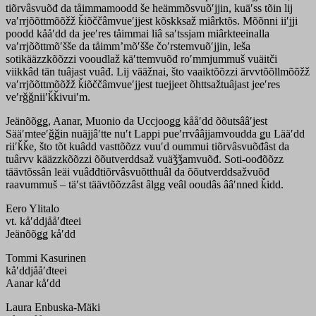
tiõrvâsvuõđ da tåimmamoodd še heämmõsvuõʹjjin, kuäʹss tõin lij
vaʹrrjõõttmõõžž ǩiõččâmvueʹjjest kõskksaž miârktõs. Mõõnni iiʹjji
poodd kååʹdd da jeeʹres tåimmai liâ saʹtssjam miârkteeinalla
vaʹrrjõõttmõʹšše da tåimmʼmõʹšše čoʹrstemvuõʹjjin, leša
sotikääzzkõõzzi vooudlaž käʹttemvuõđ roʹmmjummuš vuäitči
viikkâd tän tuâjast vuâđ. Lij vääžnai, što vaaiktõõzzi ärvvtõõllmõõžž
vaʹrrjõõttmõõžž ǩiõččâmvueʹjjest tuejjeet õhttsažtuâjast jeeʹres
veʹrǧǧniiʹǩǩivuiʹm.
Jeänõõǥǥ, Aanar, Muonio da Uccjooǥǥ kååʹdd õõutsââʹjest
Sääʹmteeʹǧǧin nuäjjâʹtte nuʹt Lappi pueʹrrvââjjamvoudda ǥu Lääʹdd
riiʹǩǩe, što tõt kuâdd vasttõõzz vuuʹd oummui tiõrvâsvuõđâst da
tuârvv kääzzkõõzzi õõutverddsaž vuäǯǯamvuõđ. Soti-oođõõzz
täävtõssân leäi vuâđđtiõrvâsvuõtthuâl da õõutverddsažvuõđ
raavummuš – täʹst täävtõõzzâst âlgg veâl ooudâs ââʹnned ǩidd.
Eero Ylitalo
vt. kåʹddjååʹđteei
Jeänõõǥǥ kåʹdd
Tommi Kasurinen
kåʹddjååʹđteei
Aanar kåʹdd
Laura Enbuska-Mäki