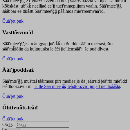
Sääʹmteeʹǧǧ 21 vuäzzliʹžžed da nellj väärrvuäzzla vaʹlljeet säʹmmlai
kõõskâst juõʹǩǩ neelljad eeʹjj tueiʹmmepijjum vaalin. Sääʹmteeʹǧǧ
sååbbar eeʹttkâstt Sääʹmteeʹǧǧ pââimõs mieʹrreemvääʹld.
Čuäʹjet puk
Vasttõsvuuʹd
Sääʹmteeʹǧǧest
reâuggap
juõʹǩǩka
õuʹdde
sääʹm meer
ast
, što
sääʹmǩiõlin da kulttuurâst leʹčči jieʹllemsââʹjj še puäʹđlvest.
Čuäʹjet puk
Ääiʹjpoddsaž
Sääʹmteʹǧǧ mušttal tååimees pirr mediaaʹje da jeärrsid jeäʹrbi mieʹldd
teâđtõõzzivuiʹm.
Tiʹlle Sääʹmteeʹǧǧ teâđtõõzzid jiijjad neʹttpååšta
.
Čuäʹjet puk
Õhttvuõtt-teâđ
Čuäʹjet puk
Ooʒʒ...