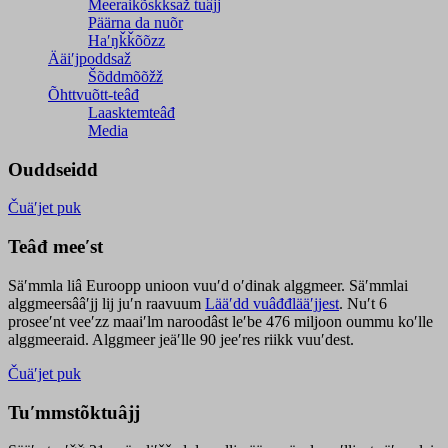
Meeraikõskksaž tuâjj
Päärna da nuõr
Haʹŋǩǩõõzz
Ääiʹjpoddsaž
Šõddmõõžž
Õhttvuõtt-teâđ
Laasktemteâđ
Media
Ouddseidd
Čuäʹjet puk
Teâđ meeʹst
Säʹmmla liâ Euroopp unioon vuuʹd oʹdinak alggmeer. Säʹmmlai
alggmeersââʹjj lij juʹn raavuum
Lääʹdd vuâđđlääʹjjest
. Nuʹt 6
proseeʹnt veeʹzz maaiʹlm naroodâst leʹbe 476 miljoon oummu koʹlle
alggmeeraid. Alggmeer jeäʹlle 90 jeeʹres riikk vuuʹdest.
Čuäʹjet puk
Tuʹmmstõktuâjj