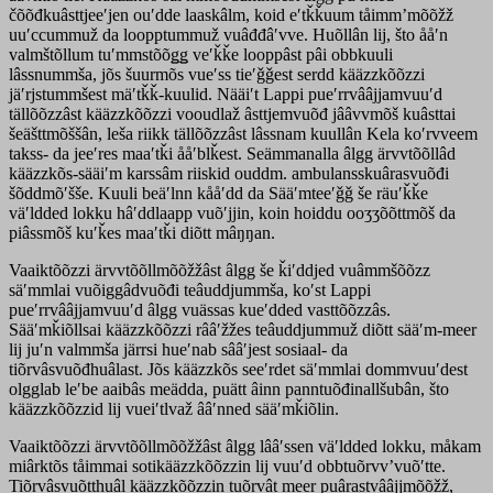
čõõđkuâsttjeeʹjen ouʹdde laaskâlm, koid eʹtǩǩuum tåimmʼmõõžž
uuʹccummuž da loopptummuž vuâđđâʹvve. Huõllân lij, što ååʹn
valmštõllum tuʹmmstõõǥǥ veʹǩǩe looppâst pâi obbkuuli
lâssnummša, jõs šuurmõs vueʹss tieʹǧǧest serdd kääzzkõõzzi
jäʹrjstummšest mäʹtǩǩ-kuulid. Nääiʹt Lappi pueʹrrvââjjamvuuʹd
tällõõzzâst kääzzkõõzzi vooudlaž âsttjemvuõđ jââvvmõš kuâsttai
šeäšttmõššân, leša riikk tällõõzzâst lâssnam kuullân Kela koʹrvveem
takss- da jeeʹres maaʹtǩi ååʹblǩest. Seämmanalla âlgg ärvvtõõllâd
kääzzkõs-sääiʹm karssâm riiskid ouddm. ambulansskuârasvuõđi
šõddmõʹšše. Kuuli beäʹlnn kååʹdd da Sääʹmteeʹǧǧ še räuʹǩǩe
väʹldded lokku hâʹddlaapp vuõʹjjin, koin hoiddu ooʒʒõõttmõš da
piâssmõš kuʹǩes maaʹtǩi diõtt mâŋŋan.
Vaaiktõõzzi ärvvtõõllmõõžžâst âlgg še ǩiʹddjed vuâmmšõõzz
säʹmmlai vuõiggâdvuõđi teâuddjummša, koʹst Lappi
pueʹrrvââjjamvuuʹd âlgg vuässas kueʹdded vasttõõzzâs.
Sääʹmǩiõllsai kääzzkõõzzi rââʹžžes teâuddjummuž diõtt sääʹm-meer
lij juʹn valmmša järrsi hueʹnab sââʹjest sosiaal- da
tiõrvâsvuõđhuâlast. Jõs kääzzkõs seeʹrdet säʹmmlai dommvuuʹdest
olgglab leʹbe aaibâs meädda, puätt âinn panntuõđinallšubân, što
kääzzkõõzzid lij vueiʹtlvaž ââʹnned sääʹmǩiõlin.
Vaaiktõõzzi ärvvtõõllmõõžžâst âlgg lââʹssen väʹldded lokku, måkam
miârktõs tåimmai sotikääzzkõõzzin lij vuuʹd obbtuõrvvʼvuõʹtte.
Tiõrvâsvuõtthuâl kääzzkõõzzin tuõrvât meer puârastvââjjmõõžž,