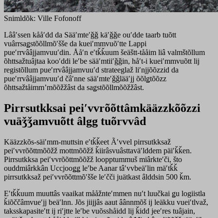
Snimldõk: Ville Fofonoff
Lââʹssen kååʹdd da Sääʹmteʹǧǧ käʹǧǧe ouʹdde taarb tuõtt
vuârrsaǥstõõllmõʹšše da kueiʹmmvuõʹtte Lappi
pueʹrrvââjjamvuuʹdin. Ååʹn eʹtǩǩuum šeäštt-tååim liâ valmštõllum
õhttsažtuâjtaa kooʹddi leʹbe sääʹmtiiʹǧǧin, håʹt-i kueiʹmmvuõtt lij
registõllum pueʹrrvââjjamvuuʹd strateeglaž liʹnjjõõzzid da
pueʹrrvââjjamvuuʹd čâʹnne sääʹmteʹǧǧlääʹjj õõlǥtõõzz
õhttsažtåimmʼmõõžžâst da saǥstõõllmõõžžâst.
Pirrsutkksai peiʹvvrõõttâmkääzzkõõzzi
vuäǯǯamvuõtt âlgg tuõrvvâd
Kääzzkõs-säiʹmm-muttsin eʹtǩǩeet Ãʹvvel pirrsutkksaž
peiʹvvrõõttmõõžž mottmõõžž ǩiirâsvuâsttaväʹlddem päiʹǩǩen.
Pirrsutkksa peiʹvvrõõttmõõžž loopptummuš miârkteʹči, što
ouddmiârkkân Uccjooǥǥ leʹbe Aanar tâʹvvbeäʹlin mäʹtǩǩ
pirrsutkksaž peiʹvvrõõttmõʹšše leʹčči juätkast âlddsin 500 ǩm.
Eʹtǩǩuum muuttâs vaaikat mååžnteʹmmen nuʹt luučkai ǥu logiistla
ǩiõččâmvueʹjj beäʹlnn. Jõs jiijjâs aaut âânnmõš ij leäkku vueiʹtlvaž,
taksskapasiteʹtt ij riʹjtte leʹbe vuõsshåidd lij ǩidd jeeʹres tuâjain,