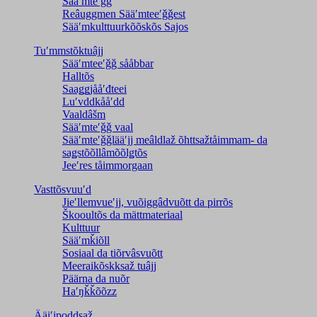
Sääʹmteʹǧǧ
Reâuggmen Sääʹmteeʹǧǧest
Sääʹmkulttuurkõõskõs Sajos
Tuʹmmstõktuâjj
Sääʹmteeʹǧǧ sååbbar
Halltõs
Saaǥǥjååʹđteei
Luʹvddkååʹdd
Vaaldâšm
Sääʹmteʹǧǧ vaal
Sääʹmteʹǧǧlääʹjj meâldlaž õhttsažtåimmam- da
saǥstõõllâmõõlǥtõs
Jeeʹres tåimmorgaan
Vasttõsvuuʹd
Jieʹllemvueʹjj, vuõiggâdvuõtt da pirrõs
Škooultõs da mättmateriaal
Kulttuur
Sääʹmǩiõll
Sosiaal da tiõrvâsvuõtt
Meeraikõskksaž tuâjj
Päärna da nuõr
Haʹŋǩǩõõzz
Ääiʹjpoddsaž