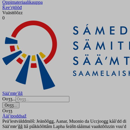
Oppimateriaalikauppa
Ǩeeʹrjtõõđ
Vuästtõõzz
0
Sääʹmteʹǧǧ
Ooʒʒ...
Ooʒʒ...
Ooʒʒ
Ääiʹjpoddsaž
Peäʹlestvälddmõš: Jeänõõǥǥ, Aanar, Muonio da Uccjooǥǥ kååʹdd di
Sääʹmteʹǧǧ liâ piâkkõõttâm Lapha šeäštt-tååimai vaaiktõõzzin vuuʹd