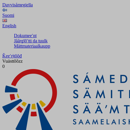
Davvisámegiella
Suomi
English
Dokumeeʹnt
Jåårǥlõʹtti da tuulk
Mättmateriaalkaupp
Ǩeeʹrjtõõđ
Vuästtõõzz
0