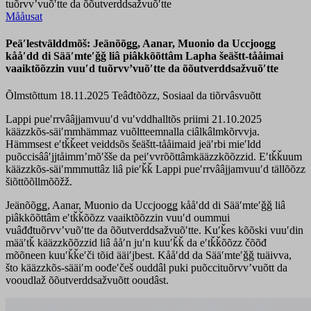
tuõrvvʼvuõʹtte da õõutverddsažvuõʹtte
Mååusat
Peäʹlestvälddmõš: Jeänõõǥǥ, Aanar, Muonio da Uccjooǥǥ
kååʹdd di Sääʹmteʹǧǧ liâ piâkkõõttâm Lapha šeäštt-tååimai
vaaiktõõzzin vuuʹd tuõrvvʼvuõʹtte da õõutverddsažvuõʹtte
Õlmstõttum 18.11.2025
Teâđtõõzz, Sosiaal da tiõrvâsvuõtt
Lappi pueʹrrvââjjamvuuʹd vuʹvddhalltõs priimi 21.10.2025
kääzzkõs-säiʹmmhämmaz vuõltteemnalla ciâlkâlmkõrvvja.
Hämmsest eʹtǩǩeet veiddsõs šeäštt-tååimaid jeäʹrbi mieʹldd
puõccisââʹjjtåimmʼmõʹšše da peiʹvvrõõttâmkääzzkõõzzid. Eʹtǩǩuum
kääzzkõs-säiʹmmmuttâz liâ pieʹǩǩ Lappi pueʹrrvââjjamvuuʹd tällõõzz
šiõttõõllmõõžž.
Jeänõõǥǥ, Aanar, Muonio da Uccjooǥǥ kååʹdd di Sääʹmteʹǧǧ liâ
piâkkõõttâm eʹtǩǩõõzz vaaiktõõzzin vuuʹd oummui
vuâđđtuõrvvʼvuõʹtte da õõutverddsažvuõʹtte. Kuʹǩes kõõski vuuʹdin
määʹtǩ kääzzkõõzzid liâ ååʹn juʹn kuuʹǩǩ da eʹtǩǩõõzz čõõđ
mõõneen kuuʹǩǩeʹči tõid ääiʹjbest. Kååʹdd da Sääʹmteʹǧǧ tuäivva,
što kääzzkõs-sääiʹm oođeʹčeš ouddâl puki puõccituõrvvʼvuõtt da
vooudlaž õõutverddsažvuõtt ooudâst.