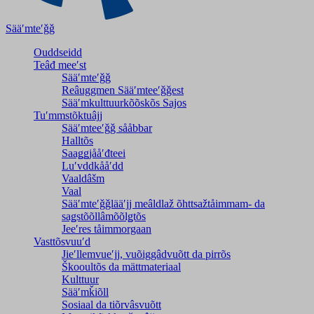
Sääʹmteʹǧǧ
Ouddseidd
Teâđ meeʹst
Sääʹmteʹǧǧ
Reâuggmen Sääʹmteeʹǧǧest
Sääʹmkulttuurkõõskõs Sajos
Tuʹmmstõktuâjj
Sääʹmteeʹǧǧ sååbbar
Halltõs
Saaǥǥjååʹđteei
Luʹvddkååʹdd
Vaaldâšm
Vaal
Sääʹmteʹǧǧlääʹjj meâldlaž õhttsažtåimmam- da
saǥstõõllâmõõlǥtõs
Jeeʹres tåimmorgaan
Vasttõsvuuʹd
Jieʹllemvueʹjj, vuõiggâdvuõtt da pirrõs
Škooultõs da mättmateriaal
Kulttuur
Sääʹmǩiõll
Sosiaal da tiõrvâsvuõtt