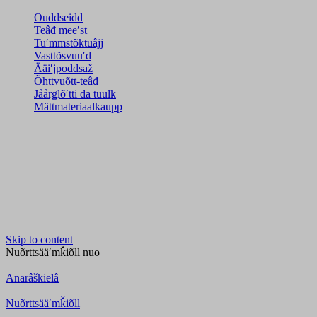
Ouddseidd
Teâđ meeʹst
Tuʹmmstõktuâjj
Vasttõsvuuʹd
Ääiʹjpoddsaž
Õhttvuõtt-teâđ
Jåårǥlõʹtti da tuulk
Mättmateriaalkaupp
Skip to content
Nuõrttsääʹmǩiõll
nuo
Anarâškielâ
Nuõrttsääʹmǩiõll