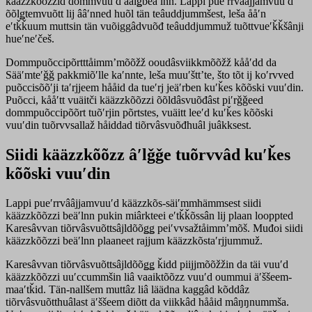
kääzzkõõzzid dommvuuʹd åålǥbeäʹlnn. Lappi pueʹrrvââjjamvuuʹd
õõlǥtemvuõtt lij ââʹnned huõl tän teâuddjummšest, leša ååʹn
eʹtǩǩuum muttsin tän vuõiggâdvuõđ teâuddjummuž tuõttvueʹǩǩšânji
hueʹneʹčeš.
Dommpuõccipõrtttåimmʼmõõžž ooudâsviikkmõõžž kååʹdd da
Sääʹmteʹǧǧ pakkmiõʹlle kaʹnnte, leša muuʹšttʼte, što tõt ij koʹrvved
puõccisõõʹji taʹrjjeem hååid da tueʹrj jeäʹrben kuʹǩes kõõski vuuʹdin.
Puõcci, kååʹtt vuäitči kääzzkõõzzi õõldâsvuõđâst piʹrǧǧeed
dommpuõccipõõrt tuõʹrjin põrtstes, vuäitt leeʹd kuʹǩes kõõski
vuuʹdin tuõrvvsallaž håiddad tiõrvâsvuõđhuâl juâkksest.
Siidi kääzzkõõzz âʹlǧǧe tuõrvvâd kuʹǩes
kõõski vuuʹdin
Lappi pueʹrrvââjjamvuuʹd kääzzkõs-säiʹmmhämmsest siidi
kääzzkõõzzi beäʹlnn pukin miârkteei eʹtǩǩõssân lij plaan looppted
Karesâvvan tiõrvâsvuõttsâjldõõǥǥ peiʹvvsažtåimmʼmõš. Muđoi siidi
kääzzkõõzzi beäʹlnn plaaneet rajjum kääzzkõstaʹrjjummuž.
Karesâvvan tiõrvâsvuõttsâjldõõǥǥ ǩidd piijjmõõžžin da täi vuuʹd
kääzzkõõzzi uuʹccummšin liâ vaaiktõõzz vuuʹd oummui äʹššeem-
maaʹtǩid. Tän-nallšem muttâz liâ läädna kaggâd kõddâz
tiõrvâsvuõtthuâlast äʹššeem diõtt da viikkâd hååid mâŋŋnummša.