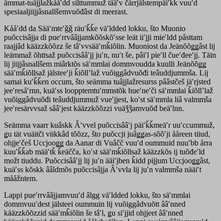
ämmat-tuâjjlažkååʹdd silttummuž tââʹv čårrjälstempäiʹǩǩ vuuʹd
spesiaaljiijjâsnallšemvuõđâst di meerast.
Kååʹdd da Sääʹmteʹǧǧ räuʹǩǩe väʹldded lokku, što Muonio
puõccisâjja di pueʹrrvââjjamkõõskõʹsse leät iiʹjji mieʹldd pâsttam
raajjâd kääzzkõõzz še tâʹvvsääʹmǩiõlin. Muoniost da Jeänõõǥǥâst lij
leämmaž õhttsaž puõccisââʹjj juʹn, nuʹt še, pâiʹl pieʹll čueʹđeeʹjj. Täin
lij jiijjâsnallšem miârktõs säʹmmlai dommvoudda kuulli Jeänõõǥǥ
sääʹmǩiõllsaž jälsteeʹji ǩiõllʼlaž vuõiggâdvuõđi teâuddjummša. Lij
samai kuʹǩǩen occum, što seämma tuâjjlažresurss pââstčeš jäʹrjsted
jeeʹresåʹrnn, kuäʹss loopptemtuʹmmstõk hueʹneʹči säʹmmlai ǩiõllʼlaž
vuõiggâdvuõđi teâuddjummuž vueʹjjest, koʹst säʹmmla liâ valmmša
jeeʹresärvvsaž sââʹjest kääzzkõõzzi vuäǯǯamvuõđ beäʹlnn.
Seämma vaarr kuâskk Âʹvvel puõccisââʹj päiʹǩǩmeäʹr uuʹccummuž,
ǥu tät vuäitči viikkâd tõõzz, što puõccji juâǥǥas-sõõʹji ååreen tiiud,
ohjjeʹčeš Uccjooǥǥ da Aanar di Vuâčč vuuʹd oummuid nuuʹbb årra
kuuʹǩǩab määʹtǩ ǩeäčča, koʹst sääʹmǩiõllsaž kääzzkõs ij tuõđeʹld
možt tiuddu. Puõccisââʹjj lij juʹn ääiʹjben ǩidd pijjum Uccjooǥǥâst,
kuäʹss kõskk ââldmõs puõccisâjja Âʹvvla lij juʹn valmmša nääiʹt
mååžntem.
Lappi pueʹrrvââjjamvuuʹd âlgg väʹldded lokku, što säʹmmlai
dommvuuʹdest jälsteei oummuin lij vuõiggâdvuõtt ââʹnned
kääzzkõõzzid sääʹmǩiõlin še tâʹl, ǥu siʹjjid ohjjeet ââʹnned