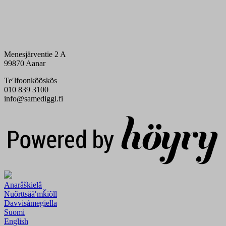
Menesjärventie 2 A
99870 Aanar
Teʹlfoonkõõskõs
010 839 3100
info@samediggi.fi
Digi- ja mainostoimisto Höyry Rovaniemi ja Oulu
Anarâškielâ
Nuõrttsääʹmǩiõll
Davvisámegiella
Suomi
English