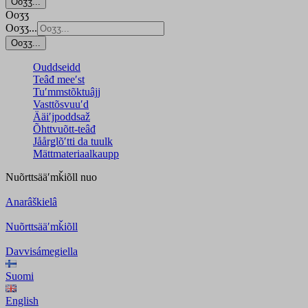
Ooʒʒ...
Ooʒʒ
Ooʒʒ...
Ooʒʒ...
Ouddseidd
Teâđ meeʹst
Tuʹmmstõktuâjj
Vasttõsvuuʹd
Ääiʹjpoddsaž
Õhttvuõtt-teâđ
Jåårǥlõʹtti da tuulk
Mättmateriaalkaupp
Nuõrttsääʹmǩiõll
nuo
Anarâškielâ
Nuõrttsääʹmǩiõll
Davvisámegiella
Suomi
English