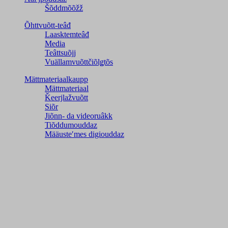
Šõddmõõžž
Õhttvuõtt-teâđ
Laasktemteâđ
Media
Teâttsuõjj
Vuällamvuõttčiõlǥtõs
Mättmateriaalkaupp
Mättmateriaal
Ǩeerjlažvuõtt
Siõr
Jiõnn- da videoruâkk
Tiõddumouddaz
Määusteʹmes digiouddaz