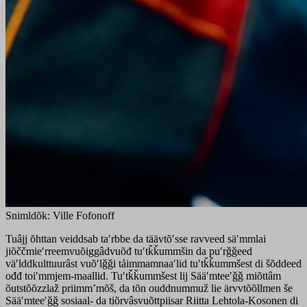
Snimldõk: Ville Fofonoff
Tuâjj õhttan veiddsab taʹrbbe da täävtõʹsse ravveed säʹmmlai
jiõččmieʹrreemvuõiggâdvuõđ tuʹtǩǩummšin da puʹrǧǧeed
väʹlddkulttuurâst vuõʹlǧǧi tåimmamnaaʹlid tuʹtǩǩummšest di šõddeed
ođđ toiʹmmjem-maallid. Tuʹtǩǩummšest lij Sääʹmteeʹǧǧ miõttâm
õutstõõzzlaž priimmʼmõš, da tõn ouddnummuž lie ärvvtõõllmen še
Sääʹmteeʹǧǧ sosiaal- da tiõrvâsvuõttpiisar Riitta Lehtola-Kosonen di