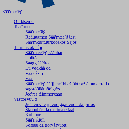
Sääʹmteʹǧǧ
Ouddseidd
Teâđ meeʹst
Sääʹmteʹǧǧ
Reâuggmen Sääʹmteeʹǧǧest
Sääʹmkulttuurkõõskõs Sajos
Tuʹmmstõktuâjj
Sääʹmteeʹǧǧ sååbbar
Halltõs
Saaǥǥjååʹđteei
Luʹvddkååʹdd
Vaaldâšm
Vaal
Sääʹmteʹǧǧlääʹjj meâldlaž õhttsažtåimmam- da
saǥstõõllâmõõlǥtõs
Jeeʹres tåimmorgaan
Vasttõsvuuʹd
Jieʹllemvueʹjj, vuõiggâdvuõtt da pirrõs
Škooultõs da mättmateriaal
Kulttuur
Sääʹmǩiõll
Sosiaal da tiõrvâsvuõtt