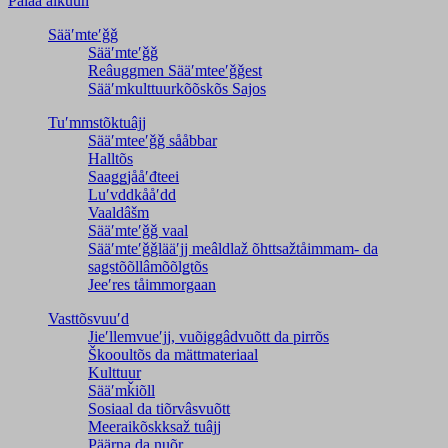
Palaa alkuun
Sääʹmteʹǧǧ
Sääʹmteʹǧǧ
Reâuggmen Sääʹmteeʹǧǧest
Sääʹmkulttuurkõõskõs Sajos
Tuʹmmstõktuâjj
Sääʹmteeʹǧǧ sååbbar
Halltõs
Saaǥǥjååʹđteei
Luʹvddkååʹdd
Vaaldâšm
Sääʹmteʹǧǧ vaal
Sääʹmteʹǧǧlääʹjj meâldlaž õhttsažtåimmam- da
saǥstõõllâmõõlǥtõs
Jeeʹres tåimmorgaan
Vasttõsvuuʹd
Jieʹllemvueʹjj, vuõiggâdvuõtt da pirrõs
Škooultõs da mättmateriaal
Kulttuur
Sääʹmǩiõll
Sosiaal da tiõrvâsvuõtt
Meeraikõskksaž tuâjj
Päärna da nuõr