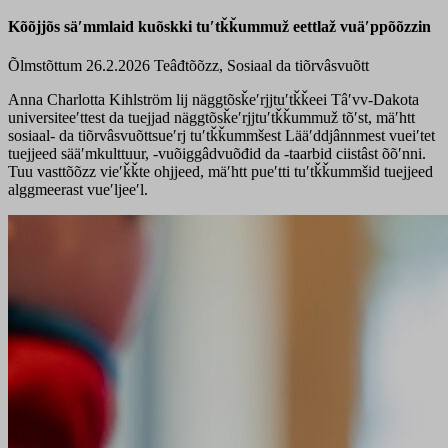
Kõõjjõs säʹmmlaid kuõskki tuʹtǩǩummuž eettlaž vuäʹppõõzzin
Õlmstõttum 26.2.2026
Teâđtõõzz, Sosiaal da tiõrvâsvuõtt
Anna Charlotta Kihlström lij näggtõsǩeʹrjjtuʹtǩǩeei Tâʹvv-Dakota
universiteeʹttest da tuejjad näggtõsǩeʹrjjtuʹtǩǩummuž tõʹst, mäʹhtt
sosiaal- da tiõrvâsvuõttsueʹrj tuʹtǩǩummšest Lääʹddjânnmest vueiʹtet
tuejjeed sääʹmkulttuur, -vuõiggâdvuõđid da -taarbid ciistâst õõʹnni.
Tuu vasttõõzz vieʹǩǩte ohjjeed, mäʹhtt pueʹtti tuʹtǩǩummšid tuejjeed
alggmeerast vueʹljeeʹl.