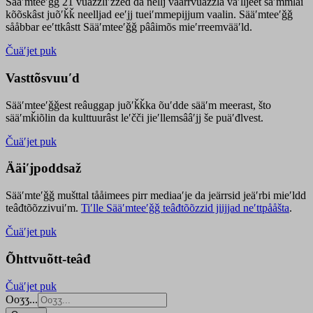
Sääʹmteeʹǧǧ 21 vuäzzliʹžžed da nellj väärrvuäzzla vaʹlljeet säʹmmlai
kõõskâst juõʹǩǩ neelljad eeʹjj tueiʹmmepijjum vaalin. Sääʹmteeʹǧǧ
sååbbar eeʹttkâstt Sääʹmteeʹǧǧ pââimõs mieʹrreemvääʹld.
Čuäʹjet puk
Vasttõsvuuʹd
Sääʹmteeʹǧǧest
reâuggap
juõʹǩǩka
õuʹdde
sääʹm meer
ast
, što
sääʹmǩiõlin da kulttuurâst leʹčči jieʹllemsââʹjj še puäʹđlvest.
Čuäʹjet puk
Ääiʹjpoddsaž
Sääʹmteʹǧǧ mušttal tååimees pirr mediaaʹje da jeärrsid jeäʹrbi mieʹldd
teâđtõõzzivuiʹm.
Tiʹlle Sääʹmteeʹǧǧ teâđtõõzzid jiijjad neʹttpååšta
.
Čuäʹjet puk
Õhttvuõtt-teâđ
Čuäʹjet puk
Ooʒʒ...