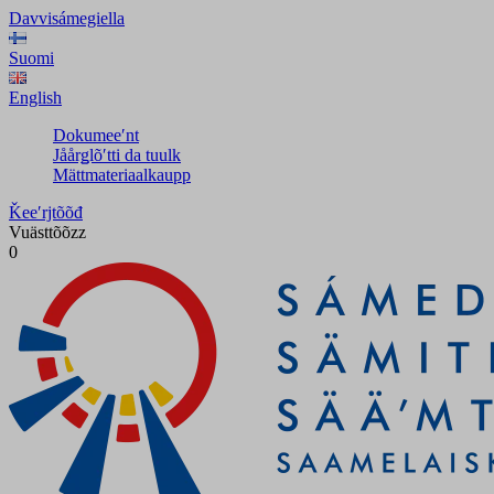
Davvisámegiella
Suomi
English
Dokumeeʹnt
Jåårǥlõʹtti da tuulk
Mättmateriaalkaupp
Ǩeeʹrjtõõđ
Vuästtõõzz
0