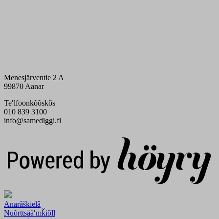
Menesjärventie 2 A
99870 Aanar
Teʹlfoonkõõskõs
010 839 3100
info@samediggi.fi
Digi- ja mainostoimisto Höyry Rovaniemi ja Oulu
Anarâškielâ
Nuõrttsääʹmǩiõll