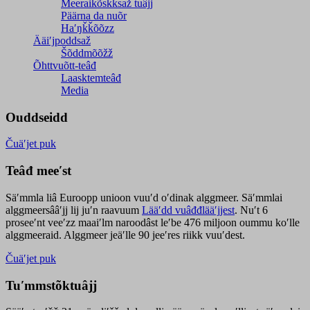
Meeraikõskksaž tuâjj
Päärna da nuõr
Haʹŋǩǩõõzz
Ääiʹjpoddsaž
Šõddmõõžž
Õhttvuõtt-teâđ
Laasktemteâđ
Media
Ouddseidd
Čuäʹjet puk
Teâđ meeʹst
Säʹmmla liâ Euroopp unioon vuuʹd oʹdinak alggmeer. Säʹmmlai
alggmeersââʹjj lij juʹn raavuum
Lääʹdd vuâđđlääʹjjest
. Nuʹt 6
proseeʹnt veeʹzz maaiʹlm naroodâst leʹbe 476 miljoon oummu koʹlle
alggmeeraid. Alggmeer jeäʹlle 90 jeeʹres riikk vuuʹdest.
Čuäʹjet puk
Tuʹmmstõktuâjj