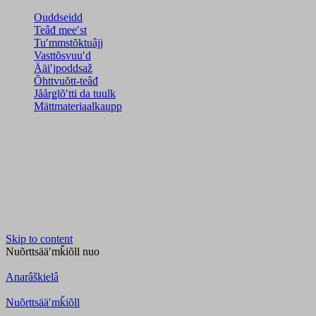
Ouddseidd
Teâđ meeʹst
Tuʹmmstõktuâjj
Vasttõsvuuʹd
Ääiʹjpoddsaž
Õhttvuõtt-teâđ
Jåårǥlõʹtti da tuulk
Mättmateriaalkaupp
Skip to content
Nuõrttsääʹmǩiõll
nuo
Anarâškielâ
Nuõrttsääʹmǩiõll