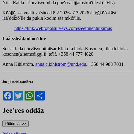
Niila Rahko Tiõrvâsvuõđ da pueʹrrvââjjamstroiʹttlest (THL).
Kõõjjõʹsse vuäitt vaʹstteed 8.2.2026- 7.3.2026 äiʹǧǧkõõskâst
lääʹddǩiõʹlle da pukin koolm sääʹmǩiõʹlle.
https://link.webropolsurveys.com/s/eettinentutkimus
Lââʹssteâđaid ouʹdde
Sosiaal- da tiõrvâsvuõttpiisar Riitta Lehtola-Kosonen, riitta.lehtola-
kosonen(a)samediggi.fi, teʹlf. +358 44 777 4820
Anna Kihlström,
anna.c.kihlstrom@und.edu
, +358 44 988 7031
Jueʹjj seeid ooudårra
Facebook
Twitter
WhatsApp
Share
Jeeʹres ođđâz