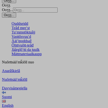
Ooʒʒ...
Ooʒʒ
Ooʒʒ...
Ooʒʒ...
Ouddseidd
Teâđ meeʹst
Tuʹmmstõktuâjj
Vasttõsvuuʹd
Ääiʹjpoddsaž
Õhttvuõtt-teâđ
Jåårǥlõʹtti da tuulk
Mättmateriaalkaupp
Nuõrttsääʹmǩiõll
nuo
Anarâškielâ
Nuõrttsääʹmǩiõll
Davvisámegiella
Suomi
English