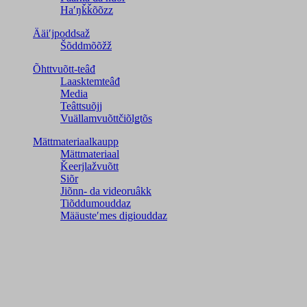
Haʹŋǩǩõõzz
Ääiʹjpoddsaž
Šõddmõõžž
Õhttvuõtt-teâđ
Laasktemteâđ
Media
Teâttsuõjj
Vuällamvuõttčiõlǥtõs
Mättmateriaalkaupp
Mättmateriaal
Ǩeerjlažvuõtt
Siõr
Jiõnn- da videoruâkk
Tiõddumouddaz
Määusteʹmes digiouddaz