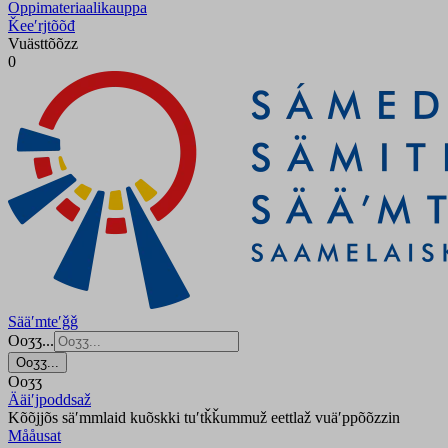
Oppimateriaalikauppa
Ǩeeʹrjtõõđ
Vuästtõõzz
0
Sääʹmteʹǧǧ
Ooʒʒ...
Ooʒʒ...
Ooʒʒ
Ääiʹjpoddsaž
Kõõjjõs säʹmmlaid kuõskki tuʹtǩǩummuž eettlaž vuäʹppõõzzin
Mååusat