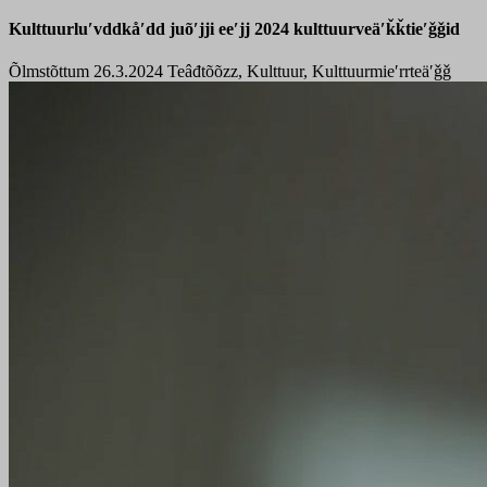
Kulttuurluʹvddkåʹdd juõʹjji eeʹjj 2024 kulttuurveäʹǩǩtieʹǧǧid
Õlmstõttum 26.3.2024
Teâđtõõzz, Kulttuur, Kulttuurmieʹrrteäʹǧǧ