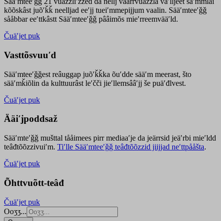
Sääʹmteeʹǧǧ 21 vuäzzliʹžžed da nellj väärrvuäzzla vaʹlljeet säʹmmlai
kõõskâst juõʹǩǩ neelljad eeʹjj tueiʹmmepijjum vaalin. Sääʹmteeʹǧǧ
sååbbar eeʹttkâstt Sääʹmteeʹǧǧ pââimõs mieʹrreemvääʹld.
Čuäʹjet puk
Vasttõsvuuʹd
Sääʹmteeʹǧǧest
reâuggap
juõʹǩǩka
õuʹdde
sääʹm meer
ast
, što
sääʹmǩiõlin da kulttuurâst leʹčči jieʹllemsââʹjj še puäʹđlvest.
Čuäʹjet puk
Ääiʹjpoddsaž
Sääʹmteʹǧǧ mušttal tååimees pirr mediaaʹje da jeärrsid jeäʹrbi mieʹldd
teâđtõõzzivuiʹm.
Tiʹlle Sääʹmteeʹǧǧ teâđtõõzzid jiijjad neʹttpååšta
.
Čuäʹjet puk
Õhttvuõtt-teâđ
Čuäʹjet puk
Ooʒʒ...