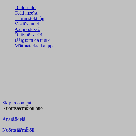
Ouddseidd
Teâđ meeʹst
Tuʹmmstõktuâjj
Vasttõsvuuʹd
Ääiʹjpoddsaž
Õhttvuõtt-teâđ
Jåårǥlõʹtti da tuulk
Mättmateriaalkaupp
Skip to content
Nuõrttsääʹmǩiõll
nuo
Anarâškielâ
Nuõrttsääʹmǩiõll