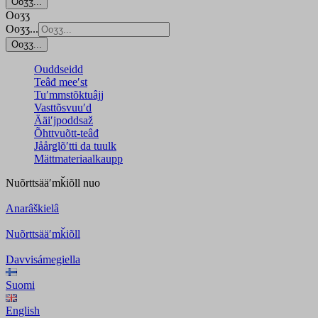
Ooʒʒ...
Ooʒʒ
Ooʒʒ...
Ooʒʒ...
Ouddseidd
Teâđ meeʹst
Tuʹmmstõktuâjj
Vasttõsvuuʹd
Ääiʹjpoddsaž
Õhttvuõtt-teâđ
Jåårǥlõʹtti da tuulk
Mättmateriaalkaupp
Nuõrttsääʹmǩiõll
nuo
Anarâškielâ
Nuõrttsääʹmǩiõll
Davvisámegiella
Suomi
English