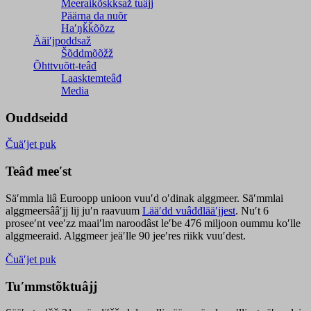
Meeraikõskksaž tuâjj
Päärna da nuõr
Haʹŋǩǩõõzz
Ääiʹjpoddsaž
Šõddmõõžž
Õhttvuõtt-teâđ
Laasktemteâđ
Media
Ouddseidd
Čuäʹjet puk
Teâđ meeʹst
Säʹmmla liâ Euroopp unioon vuuʹd oʹdinak alggmeer. Säʹmmlai
alggmeersââʹjj lij juʹn raavuum
Lääʹdd vuâđđlääʹjjest
. Nuʹt 6
proseeʹnt veeʹzz maaiʹlm naroodâst leʹbe 476 miljoon oummu koʹlle
alggmeeraid. Alggmeer jeäʹlle 90 jeeʹres riikk vuuʹdest.
Čuäʹjet puk
Tuʹmmstõktuâjj