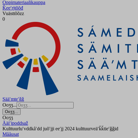
Oppimateriaalikauppa
Ǩeeʹrjtõõđ
Vuästtõõzz
0
Sääʹmteʹǧǧ
Ooʒʒ...
Ooʒʒ...
Ooʒʒ
Ääiʹjpoddsaž
Kulttuurluʹvddkåʹdd juõʹjji eeʹjj 2024 kulttuurveäʹǩǩtieʹǧǧid
Mååusat