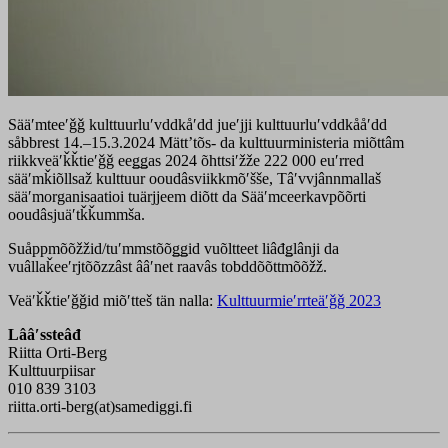
Sääʹmteeʹǧǧ kulttuurluʹvddkåʹdd jueʹjji kulttuurluʹvddkååʹdd
såbbrest 14.–15.3.2024 Mättʼtõs- da kulttuurministeria miõttâm
riikkveäʹǩǩtieʹǧǧ eeǥǥas 2024 õhttsiʹžže 222 000 euʹrred
sääʹmǩiõllsaž kulttuur ooudâsviikkmõʹšše, Tâʹvvjânnmallaš
sääʹmorganisaatioi tuärjjeem diõtt da Sääʹmceerkavpõõrti
ooudâsjuäʹtǩǩummša.
Suåppmõõžžid/tuʹmmstõõǥǥid vuõltteet liâđǥlânji da
vuâllaǩeeʹrjtõõzzâst ââʹnet raavâs tobddõõttmõõžž.
Veäʹǩǩtieʹǧǧid miõʹtteš tän nalla:
Kulttuurmieʹrrteäʹǧǧ 2023
Lââʹssteâđ
Riitta Orti-Berg
Kulttuurpiisar
010 839 3103
riitta.orti-berg(at)samediggi.fi