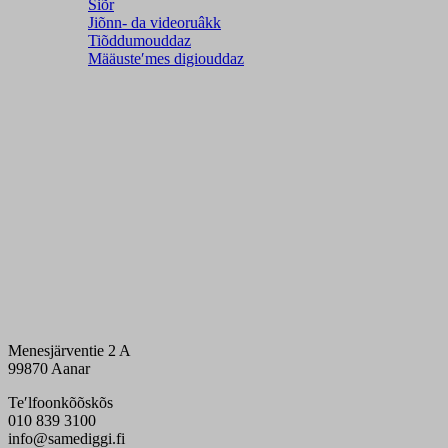
Siõr
Jiõnn- da videoruâkk
Tiõddumouddaz
Määusteʹmes digiouddaz
Menesjärventie 2 A
99870 Aanar
Teʹlfoonkõõskõs
010 839 3100
info@samediggi.fi