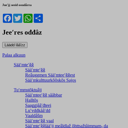
Jueʹjj seeid ooudårra
Facebook
Twitter
WhatsApp
Share
Jeeʹres ođđâz
Palaa alkuun
Sääʹmteʹǧǧ
Sääʹmteʹǧǧ
Reâuggmen Sääʹmteeʹǧǧest
Sääʹmkulttuurkõõskõs Sajos
Tuʹmmstõktuâjj
Sääʹmteeʹǧǧ sååbbar
Halltõs
Saaǥǥjååʹđteei
Luʹvddkååʹdd
Vaaldâšm
Sääʹmteʹǧǧ vaal
Sääʹmteʹǧǧlääʹjj meâldlaž õhttsažtåimmam- da