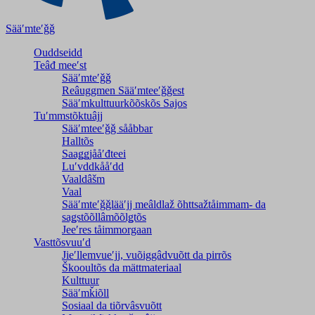
Sääʹmteʹǧǧ
Ouddseidd
Teâđ meeʹst
Sääʹmteʹǧǧ
Reâuggmen Sääʹmteeʹǧǧest
Sääʹmkulttuurkõõskõs Sajos
Tuʹmmstõktuâjj
Sääʹmteeʹǧǧ sååbbar
Halltõs
Saaǥǥjååʹđteei
Luʹvddkååʹdd
Vaaldâšm
Vaal
Sääʹmteʹǧǧlääʹjj meâldlaž õhttsažtåimmam- da
saǥstõõllâmõõlǥtõs
Jeeʹres tåimmorgaan
Vasttõsvuuʹd
Jieʹllemvueʹjj, vuõiggâdvuõtt da pirrõs
Škooultõs da mättmateriaal
Kulttuur
Sääʹmǩiõll
Sosiaal da tiõrvâsvuõtt