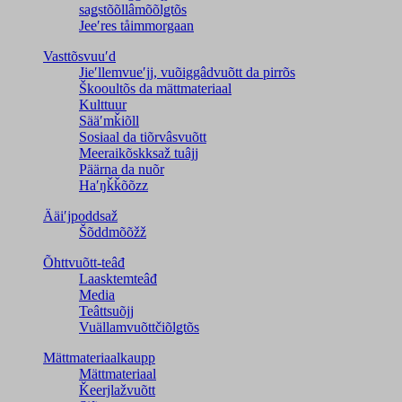
saǥstõõllâmõõlǥtõs
Jeeʹres tåimmorgaan
Vasttõsvuuʹd
Jieʹllemvueʹjj, vuõiggâdvuõtt da pirrõs
Škooultõs da mättmateriaal
Kulttuur
Sääʹmǩiõll
Sosiaal da tiõrvâsvuõtt
Meeraikõskksaž tuâjj
Päärna da nuõr
Haʹŋǩǩõõzz
Ääiʹjpoddsaž
Šõddmõõžž
Õhttvuõtt-teâđ
Laasktemteâđ
Media
Teâttsuõjj
Vuällamvuõttčiõlǥtõs
Mättmateriaalkaupp
Mättmateriaal
Ǩeerjlažvuõtt