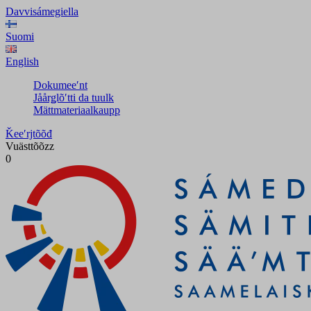
Davvisámegiella
Suomi
English
Dokumeeʹnt
Jåårǥlõʹtti da tuulk
Mättmateriaalkaupp
Ǩeeʹrjtõõđ
Vuästtõõzz
0