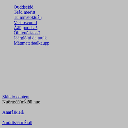
Ouddseidd
Teâđ meeʹst
Tuʹmmstõktuâjj
Vasttõsvuuʹd
Ääiʹjpoddsaž
Õhttvuõtt-teâđ
Jåårǥlõʹtti da tuulk
Mättmateriaalkaupp
Skip to content
Nuõrttsääʹmǩiõll
nuo
Anarâškielâ
Nuõrttsääʹmǩiõll