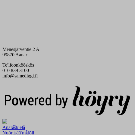
Menesjärventie 2 A
99870 Aanar
Teʹlfoonkõõskõs
010 839 3100
info@samediggi.fi
Digi- ja mainostoimisto Höyry Rovaniemi ja Oulu
Anarâškielâ
Nuõrttsääʹmǩiõll