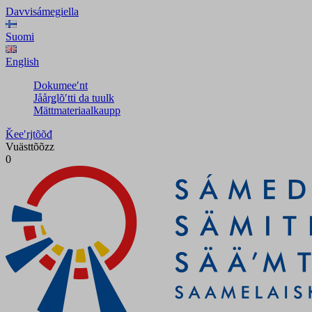
Davvisámegiella
Suomi
English
Dokumeeʹnt
Jåårǥlõʹtti da tuulk
Mättmateriaalkaupp
Ǩeeʹrjtõõđ
Vuästtõõzz
0