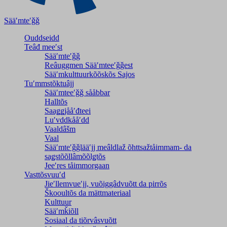
Sääʹmteʹǧǧ
Ouddseidd
Teâđ meeʹst
Sääʹmteʹǧǧ
Reâuggmen Sääʹmteeʹǧǧest
Sääʹmkulttuurkõõskõs Sajos
Tuʹmmstõktuâjj
Sääʹmteeʹǧǧ sååbbar
Halltõs
Saaǥǥjååʹđteei
Luʹvddkååʹdd
Vaaldâšm
Vaal
Sääʹmteʹǧǧlääʹjj meâldlaž õhttsažtåimmam- da
saǥstõõllâmõõlǥtõs
Jeeʹres tåimmorgaan
Vasttõsvuuʹd
Jieʹllemvueʹjj, vuõiggâdvuõtt da pirrõs
Škooultõs da mättmateriaal
Kulttuur
Sääʹmǩiõll
Sosiaal da tiõrvâsvuõtt