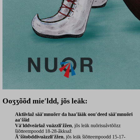
Ooʒʒõõđ mieʹldd, jõs leäk:
Aktiivlaž sääʹmnuõrr da haaʹlääk oouʹdeed sääʹmnuõri
aaʹššid
Väʹlddveärlaž vuäzzliʹžžen
, jõs leäk nuõrisuåvtõõzz
šiõtteempoodd 18-28-âkksaž
Äʹšštobddivuäzzliʹžžen
, jõs leäk šiõtteempoodd 15-17-