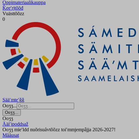
Oppimateriaalikauppa
Ǩeeʹrjtõõđ
Vuästtõõzz
0
Sääʹmteʹǧǧ
Ooʒʒ...
Ooʒʒ...
Ooʒʒ
Ääiʹjpoddsaž
Ooʒʒ mieʹldd nuõrisuåvtõõzz toiʹmmjempâjja 2026-2027!
Mååusat