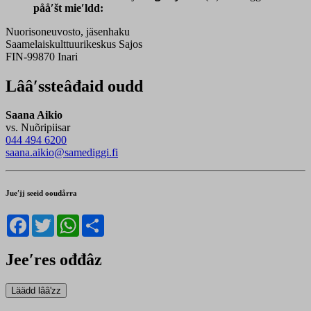
pååʹšt mieʹldd:
Nuorisoneuvosto, jäsenhaku
Saamelaiskulttuurikeskus Sajos
FIN-99870 Inari
Lââʹssteâđaid oudd
Saana Aikio
vs. Nuõripiisar
044 494 6200
saana.aikio@samediggi.fi
Jueʹjj seeid ooudårra
Facebook
Twitter
WhatsApp
Share
Jeeʹres ođđâz