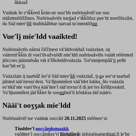
âkksaž
Vuäitak še eʹtǩǩeed ǩeän-ne nuuʹbb nuõrisuåvtõʹsse suu
miâsttmõõžžines. Nuõrisuåvtõs tuejjad eʹtǩǩõõzz pueʹtti norrõõzzâst,
da Sääʹmteeʹǧǧ tiuddsååbbar raavad tuʹmmstõõǥǥ.
Vueʹlj mieʹldd vaaikted!
Nuõrisuåvtõs nårrai čiččmest väʹlddveärlaž vuäzzlast, sij
väärrniiʹǩǩin di vueiʹtlvažvuõđi mieʹldd nuõrisuåvtõs vuäitt nõõmted
jiõccses jäänmõsân vitt äʹšštobddivuäzzla. Toiʹmmjempââʹjj peštt
kueʹhtt eeʹjj.
Vuäzzlain ij taarbâž leeʹd Sääʹmteeʹǧǧ vuäzzlaž, ij-ǥa seeʹst taarbaš
jälsted sääʹmvuuʹdest. Vaʹlljummšest vääʹldet lokku, što vuäzzla
eeʹttkâʹstte vueiʹtlva kääʹtteeʹl sääʹmvuuʹd di jeeʹres ǩiõlljooukid.
Vaʹlljummšest jääʹǩǩtet še sooǥǥbeäʹli kõskksa tääʹssäärv.
Nääiʹt ooʒʒak mieʹldd
Nuõrisuåvtõʹsse vuäitak ooccâd
20.11.2025
mõõneeʹst:
Tiuddeeʹl
ooccâmlomaakk
vuõltteeʹl ooccâmǩeeʹrj
liâdǥlânji:
info(at)samediggi.fi leʹbe