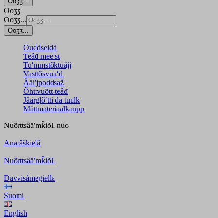
Ooʒʒ...
Ooʒʒ
Ooʒʒ...
Ooʒʒ...
Ouddseidd
Teâđ meeʹst
Tuʹmmstõktuâjj
Vasttõsvuuʹd
Ääiʹjpoddsaž
Õhttvuõtt-teâđ
Jåårǥlõʹtti da tuulk
Mättmateriaalkaupp
Nuõrttsääʹmǩiõll
nuo
Anarâškielâ
Nuõrttsääʹmǩiõll
Davvisámegiella
Suomi
English