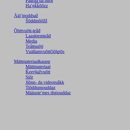
Päärna da nuõr
Haʹŋǩǩõõzz
Ääiʹjpoddsaž
Šõddmõõžž
Õhttvuõtt-teâđ
Laasktemteâđ
Media
Teâttsuõjj
Vuällamvuõttčiõlǥtõs
Mättmateriaalkaupp
Mättmateriaal
Ǩeerjlažvuõtt
Siõr
Jiõnn- da videoruâkk
Tiõddumouddaz
Määusteʹmes digiouddaz