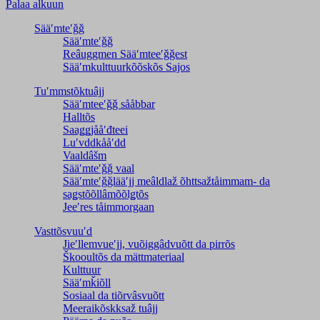
Palaa alkuun
Sääʹmteʹǧǧ
Sääʹmteʹǧǧ
Reâuggmen Sääʹmteeʹǧǧest
Sääʹmkulttuurkõõskõs Sajos
Tuʹmmstõktuâjj
Sääʹmteeʹǧǧ sååbbar
Halltõs
Saaǥǥjååʹđteei
Luʹvddkååʹdd
Vaaldâšm
Sääʹmteʹǧǧ vaal
Sääʹmteʹǧǧlääʹjj meâldlaž õhttsažtåimmam- da
saǥstõõllâmõõlǥtõs
Jeeʹres tåimmorgaan
Vasttõsvuuʹd
Jieʹllemvueʹjj, vuõiggâdvuõtt da pirrõs
Škooultõs da mättmateriaal
Kulttuur
Sääʹmǩiõll
Sosiaal da tiõrvâsvuõtt
Meeraikõskksaž tuâjj