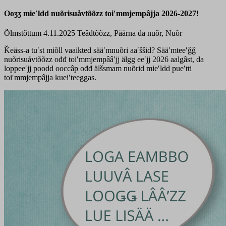
Ooʒʒ mieʹldd nuõrisuåvtõõzz toiʹmmjempâjja 2026-2027!
Õlmstõttum 4.11.2025
Teâđtõõzz, Päärna da nuõr, Nuõr
Ǩeäss-a tuʹst miõll vaaikted sääʹmnuõri aaʹššid? Sääʹmteeʹǧǧ
nuõrisuåvtõõzz ođđ toiʹmmjempââʹjj älgg eeʹjj 2026 aalǥâst, da
loppeeʹjj poodd ooccâp ođđ älšsmam nuõrid mieʹldd pueʹtti
toiʹmmjempâjja kueiʹteeǥǥas.