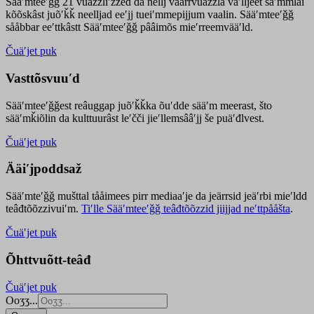
Sääʹmteeʹǧǧ 21 vuäzzliʹžžed da nellj väärrvuäzzla vaʹlljeet säʹmmlai
kõõskâst juõʹǩǩ neelljad eeʹjj tueiʹmmepijjum vaalin. Sääʹmteeʹǧǧ
sååbbar eeʹttkâstt Sääʹmteeʹǧǧ pââimõs mieʹrreemvääʹld.
Čuäʹjet puk
Vasttõsvuuʹd
Sääʹmteeʹǧǧest
reâuggap
juõʹǩǩka
õuʹdde
sääʹm meer
ast
, što
sääʹmǩiõlin da kulttuurâst leʹčči jieʹllemsââʹjj še puäʹđlvest.
Čuäʹjet puk
Ääiʹjpoddsaž
Sääʹmteʹǧǧ mušttal tååimees pirr mediaaʹje da jeärrsid jeäʹrbi mieʹldd
teâđtõõzzivuiʹm.
Tiʹlle Sääʹmteeʹǧǧ teâđtõõzzid jiijjad neʹttpååšta
.
Čuäʹjet puk
Õhttvuõtt-teâđ
Čuäʹjet puk
Ooʒʒ...