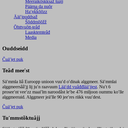
Meeraikõskksaž tuâjj
Päärna da nuõr
Haʹŋǩǩõõzz
Ääiʹjpoddsaž
Šõddmõõžž
Õhttvuõtt-teâđ
Laasktemteâđ
Media
Ouddseidd
Čuäʹjet puk
Teâđ meeʹst
Säʹmmla liâ Euroopp unioon vuuʹd oʹdinak alggmeer. Säʹmmlai
alggmeersââʹjj lij juʹn raavuum
Lääʹdd vuâđđlääʹjjest
. Nuʹt 6
proseeʹnt veeʹzz maaiʹlm naroodâst leʹbe 476 miljoon oummu koʹlle
alggmeeraid. Alggmeer jeäʹlle 90 jeeʹres riikk vuuʹdest.
Čuäʹjet puk
Tuʹmmstõktuâjj