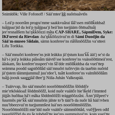
Snimldõk: Ville Fofonoff / Sääʹmteeʹǧǧ nuõrisuåvtõs
– Leäʹp noorrâm prograʹmme saakkvuârai lââʹssen miõllǩiddsaž
tuâjjpaaʹjid da leäʹp tuâjjpaaʹji beäʹlnn tuejjääm õhttsažtuâj
jeeʹresnallšem haʹŋǩǩõõzzi mâta
CAP-SHARE, SápmiDem, Syke:
IKForest da Rievdan
-haʹŋǩǩõõzzivuiʹm di
Sámi Duodjin da
Sääʹm-museo Siidain
, särnn konfereeʹns riâššmõõžžin vaʹstteei
Lifu Torikka.
– Sääʹmnuõri konfereeʹns jeät leäkku jäʹrjstum kuuʹǩǩ ääiʹj seʹst da
håʹt-i jeäʹp leäkku piâssâm täävtõʹsse konfereeʹns vuässõõttimeäʹrest,
ååskam, što konfereʹnsspeeiʹvin šâʹdde miõllǩiddsa da vueiʹttep
seämma poodd saǥstõõllâd sääʹmnuõri tuõivvjin da taarbin nuõrid
jäʹrjstem tåimmjummuž juuʹrdeeʹl, tuâtt konfereeʹns valmštõõllâm
tuâjj-joouk saaǥǥjååʹđteeʹjj Niila-Juhán Valkeapää.
–
Tuäivvap, što sääʹmnuõri noorõõttmõõžžin šõõddče
mieʹrrkõskksaž šõddmõõžž, koid nuõr vuäitče hieʹlǩeld iʹlmmted
jiijjâs huõltaa håʹt mâka šõddmõõžži teäggtõõzzâst. Ânnʼjõžpeeiʹv
šuurmõs pieʹǩǩ sääʹmnuõrin jälste toʹb tääiʹb da nuõr liâ hääʹrvben
nuuʹbbeezvuiʹm tuejjummšest luäʹnes noorõõttmõõžžin.
Noorõõttmõõžži mieʹldd nuõr vuäitče säimmõõttâd, vuõǯǯeen ođđ
taaurõõžžid da ǥu še tobdstâʹtte jeeʹres oummuivuiʹm, koin vueiʹtte