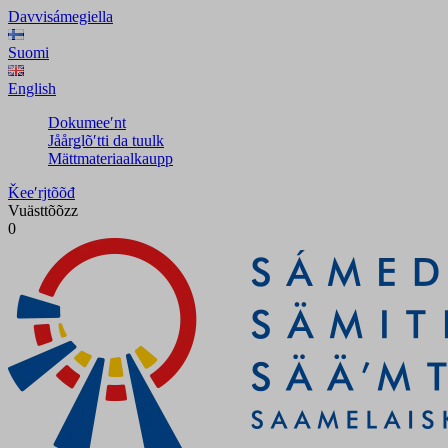
Davvisámegiella
Suomi
English
Dokumeeʹnt
Jåårǥlõʹtti da tuulk
Mättmateriaalkaupp
Ǩeeʹrjtõõđ
Vuästtõõzz
0