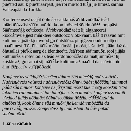
pueʹtted ääuʹǩ pueʹttiääiʹjest, jeäʹrbi mieʹldd tuâjj-jieʹllmest, särnna
Valkeapää da Torikka.
Konfereeʹnsest raajât õõlmâsceälkkmõš äʹrbbvuõđlaž teâđ
miârktõõzzâst sääʹmnuõrid, koon luõvted šõddmõõžž looppâst
Sääʹmteeʹǧǧ eeʹttǩeeja. Äʹrbbvuõđlaž teâtt lij alggmeerai
ǩiõččâmvueʹjjest miârkteei õutstõõzz viõkkväärr, kååʹtt raavad nuʹt
kulttuursa juätkkjemvuõđ ǥu õutstõõzz piʹrǧǧeemoodd mottjeei
maaiʹlmest. Tõt iʹlla tåʹlǩ mõõnnâmääiʹj moštt, leša jieʹlli, âânnlaž da
õhttsallaš pieʹǩǩ aarǥ da identiteeʹtt. Jeäʹrben sääʹmnuõri rool jiijjâs
kulttuurâs äʹrbbvuõđlaž teâđ serddmõõžžâst da mättjummšest lij
kõskksaž, ǥu samai sij juäʹtǩǩe kulttuursaž naaʹlid da suåvte tõid
ânnʼjõžpeeiʹv vaʹǯǯtõõzzid.
Konfereeʹns väʹlddjäʹrjsteeʹjen tåimm Sääʹmteeʹǧǧ nuõrisuåvtõs.
Nuõrisuåvtõs vaʹsttad nuõrisuåvtõõzz õhttvuõđâst jiõččânji tåimmai
pååđ sääʹmnuõri konfereeʹns jäʹrjstummšest kueiʹt eeʹjj kõõskin leʹbe
takai jeäʹrab määinast tän tääuʹjben. Sääʹmnuõri konfereʹnss vuäitt
uʹvdded jiijjâs nõõmâst õõlmâsceälkkmõõžžid, eʹtǩǩõõzzid da
alttõõzzid, kook õhttne sääʹmnuõri jieʹllemåårrmõõžžid da
pueʹrrvââjjmõʹšše.
Konfereʹnss lij määustem da ääv pukid
sääʹmnuõrid.
Lââʹssteâđaid: