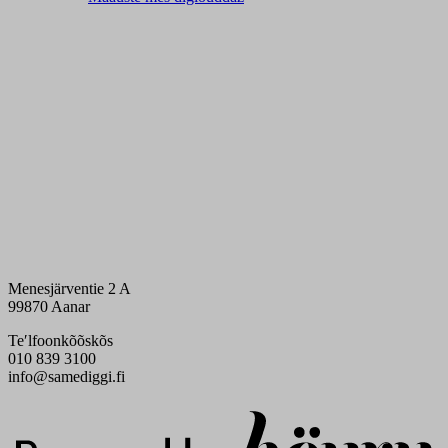
Menesjärventie 2 A
99870 Aanar
Teʹlfoonkõõskõs
010 839 3100
info@samediggi.fi
Digi- ja mainostoimisto Höyry Rovaniemi ja Oulu