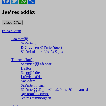
Jeeʹres ođđâz
Palaa alkuun
Sääʹmteʹǧǧ
Sääʹmteʹǧǧ
Reâuggmen Sääʹmteeʹǧǧest
Sääʹmkulttuurkõõskõs Sajos
Tuʹmmstõktuâjj
Sääʹmteeʹǧǧ sååbbar
Halltõs
Saaǥǥjååʹđteei
Luʹvddkååʹdd
Vaaldâšm
Sääʹmteʹǧǧ vaal
Sääʹmteʹǧǧlääʹjj meâldlaž õhttsažtåimmam- da
saǥstõõllâmõõlǥtõs
Jeeʹres tåimmorgaan