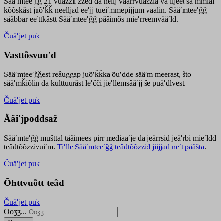
Sääʹmteeʹǧǧ 21 vuäzzliʹžžed da nellj väärrvuäzzla vaʹlljeet säʹmmlai
kõõskâst juõʹǩǩ neelljad eeʹjj tueiʹmmepijjum vaalin. Sääʹmteeʹǧǧ
sååbbar eeʹttkâstt Sääʹmteeʹǧǧ pââimõs mieʹrreemvääʹld.
Čuäʹjet puk
Vasttõsvuuʹd
Sääʹmteeʹǧǧest
reâuggap
juõʹǩǩka
õuʹdde
sääʹm meer
ast
, što
sääʹmǩiõlin da kulttuurâst leʹčči jieʹllemsââʹjj še puäʹđlvest.
Čuäʹjet puk
Ääiʹjpoddsaž
Sääʹmteʹǧǧ mušttal tååimees pirr mediaaʹje da jeärrsid jeäʹrbi mieʹldd
teâđtõõzzivuiʹm.
Tiʹlle Sääʹmteeʹǧǧ teâđtõõzzid jiijjad neʹttpååšta
.
Čuäʹjet puk
Õhttvuõtt-teâđ
Čuäʹjet puk
Ooʒʒ...