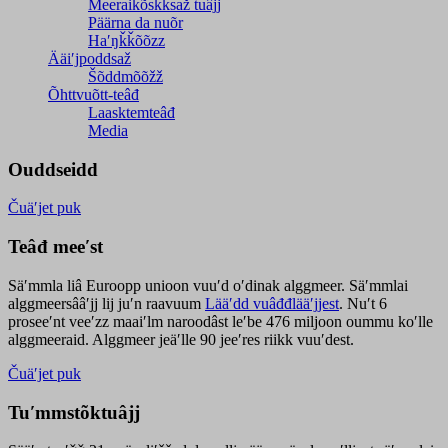
Meeraikõskksaž tuâjj
Päärna da nuõr
Haʹŋǩǩõõzz
Ääiʹjpoddsaž
Šõddmõõžž
Õhttvuõtt-teâđ
Laasktemteâđ
Media
Ouddseidd
Čuäʹjet puk
Teâđ meeʹst
Säʹmmla liâ Euroopp unioon vuuʹd oʹdinak alggmeer. Säʹmmlai
alggmeersââʹjj lij juʹn raavuum
Lääʹdd vuâđđlääʹjjest
. Nuʹt 6
proseeʹnt veeʹzz maaiʹlm naroodâst leʹbe 476 miljoon oummu koʹlle
alggmeeraid. Alggmeer jeäʹlle 90 jeeʹres riikk vuuʹdest.
Čuäʹjet puk
Tuʹmmstõktuâjj