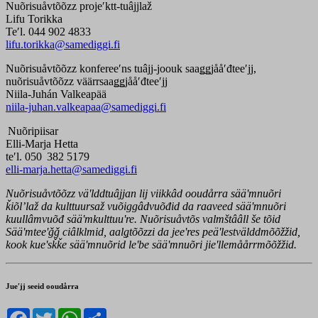
Nuõrisuåvtõõzz projeʹktt-tuâjjlaž
Lifu Torikka
Teʹl. 044 902 4833
lifu.torikka@samediggi.fi
Nuõrisuåvtõõzz konfereeʹns tuâjj-joouk saaǥǥjååʹđteeʹjj,
nuõrisuåvtõõzz väärrsaaǥǥjååʹđteeʹjj
Niila-Juhán Valkeapää
niila-juhan.valkeapaa@samediggi.fi
Nuõripiisar
Elli-Marja Hetta
teʹl. 050 382 5179
elli-marja.hetta@samediggi.fi
Nuõrisuåvtõõzz väʹlddtuâjjan lij viikkâd ooudårra sääʹmnuõri
ǩiõlʼlaž da kulttuursaž vuõiggâdvuõđid da raaveed sääʹmnuõri
kuullâmvuõđ sääʹmkulttuuʹre. Nuõrisuåvtõs valmštââll še tõid
Sääʹmteeʹǧǧ ciâlklmid, aalǥtõõzzi da jeeʹres peäʹlestvälddmõõžžid,
kook kueʹsǩǩe sääʹmnuõrid leʹbe sääʹmnuõri jieʹllemåårrmõõžžid.
Jueʹjj seeid ooudårra
Facebook
Twitter
WhatsApp
Share