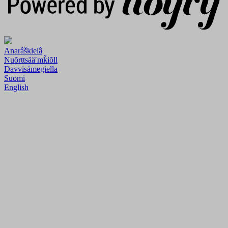
Anarâškielâ
Nuõrttsääʹmǩiõll
Davvisámegiella
Suomi
English