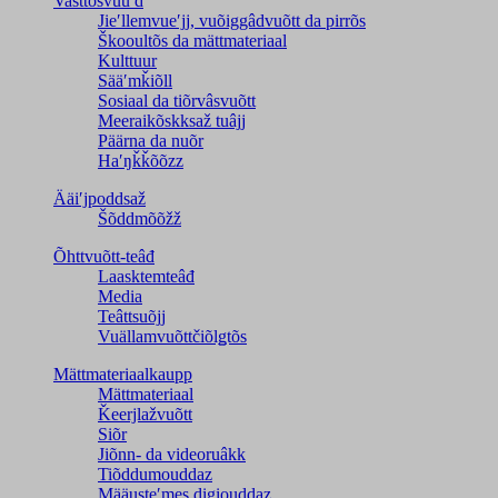
Vasttõsvuuʹd
Jieʹllemvueʹjj, vuõiggâdvuõtt da pirrõs
Škooultõs da mättmateriaal
Kulttuur
Sääʹmǩiõll
Sosiaal da tiõrvâsvuõtt
Meeraikõskksaž tuâjj
Päärna da nuõr
Haʹŋǩǩõõzz
Ääiʹjpoddsaž
Šõddmõõžž
Õhttvuõtt-teâđ
Laasktemteâđ
Media
Teâttsuõjj
Vuällamvuõttčiõlǥtõs
Mättmateriaalkaupp
Mättmateriaal
Ǩeerjlažvuõtt
Siõr
Jiõnn- da videoruâkk
Tiõddumouddaz
Määusteʹmes digiouddaz