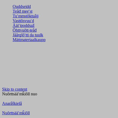
Ouddseidd
Teâđ meeʹst
Tuʹmmstõktuâjj
Vasttõsvuuʹd
Ääiʹjpoddsaž
Õhttvuõtt-teâđ
Jåårǥlõʹtti da tuulk
Mättmateriaalkaupp
Skip to content
Nuõrttsääʹmǩiõll
nuo
Anarâškielâ
Nuõrttsääʹmǩiõll