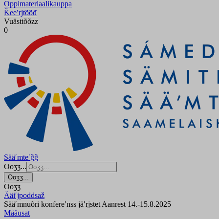
Oppimateriaalikauppa
Ǩeeʹrjtõõđ
Vuästtõõzz
0
Sääʹmteʹǧǧ
Ooʒʒ...
Ooʒʒ...
Ooʒʒ
Ääiʹjpoddsaž
Sääʹmnuõri konfereʹnss jäʹrjstet Aanrest 14.-15.8.2025
Mååusat