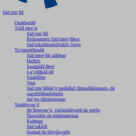
Sääʹmteʹǧǧ
Ouddseidd
Teâđ meeʹst
Sääʹmteʹǧǧ
Reâuggmen Sääʹmteeʹǧǧest
Sääʹmkulttuurkõõskõs Sajos
Tuʹmmstõktuâjj
Sääʹmteeʹǧǧ sååbbar
Halltõs
Saaǥǥjååʹđteei
Luʹvddkååʹdd
Vaaldâšm
Vaal
Sääʹmteʹǧǧlääʹjj meâldlaž õhttsažtåimmam- da
saǥstõõllâmõõlǥtõs
Jeeʹres tåimmorgaan
Vasttõsvuuʹd
Jieʹllemvueʹjj, vuõiggâdvuõtt da pirrõs
Škooultõs da mättmateriaal
Kulttuur
Sääʹmǩiõll
Sosiaal da tiõrvâsvuõtt