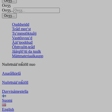
Ooʒʒ...
Ooʒʒ
Ooʒʒ...
Ooʒʒ...
Ouddseidd
Teâđ meeʹst
Tuʹmmstõktuâjj
Vasttõsvuuʹd
Ääiʹjpoddsaž
Õhttvuõtt-teâđ
Jåårǥlõʹtti da tuulk
Mättmateriaalkaupp
Nuõrttsääʹmǩiõll
nuo
Anarâškielâ
Nuõrttsääʹmǩiõll
Davvisámegiella
Suomi
English