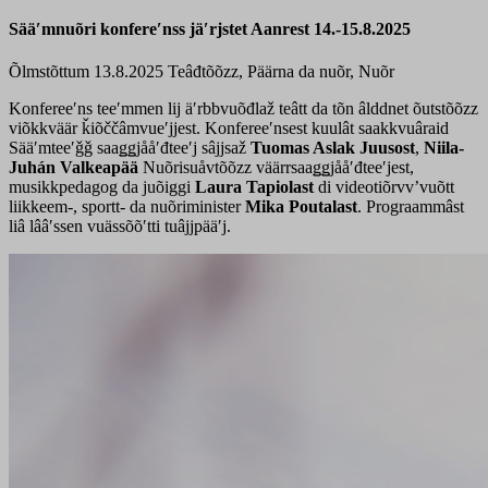
Sääʹmnuõri konfereʹnss jäʹrjstet Aanrest 14.-15.8.2025
Õlmstõttum 13.8.2025
Teâđtõõzz, Päärna da nuõr, Nuõr
Konfereeʹns teeʹmmen lij äʹrbbvuõđlaž teâtt da tõn âlddnet õutstõõzz
viõkkväär ǩiõččâmvueʹjjest. Konfereeʹnsest kuulât saakkvuâraid
Sääʹmteeʹǧǧ saaǥǥjååʹđteeʹj sâjjsaž
Tuomas Aslak Juusost
,
Niila-
Juhán Valkeapää
Nuõrisuåvtõõzz väärrsaaǥǥjååʹđteeʹjest,
musikkpedagog da juõiggi
Laura Tapiolast
di videotiõrvvʼvuõtt
liikkeem-, sportt- da nuõriminister
Mika Poutalast
. Prograammâst
liâ lââʹssen vuässõ
õ
ʹtti tuâjjpääʹj.