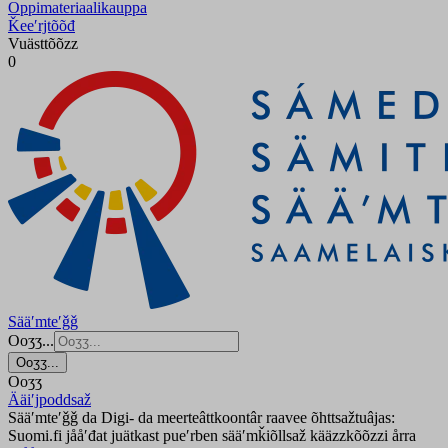
Oppimateriaalikauppa
Ǩeeʹrjtõõđ
Vuästtõõzz
0
Sääʹmteʹǧǧ
Ooʒʒ...
Ooʒʒ...
Ooʒʒ
Ääiʹjpoddsaž
Sääʹmteʹǧǧ da Digi- da meerteâttkoontâr raavee õhttsažtuâjas:
Suomi.fi jååʹđat juätkast pueʹrben sääʹmǩiõllsaž kääzzkõõzzi årra