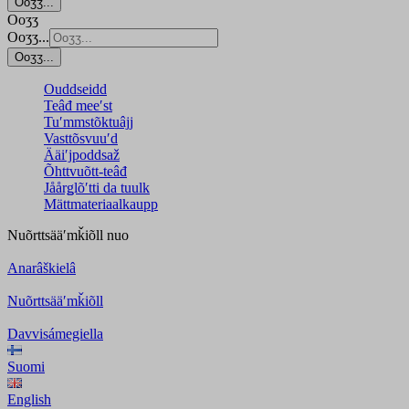
Ooʒʒ...
Ooʒʒ
Ooʒʒ...
Ooʒʒ...
Ouddseidd
Teâđ meeʹst
Tuʹmmstõktuâjj
Vasttõsvuuʹd
Ääiʹjpoddsaž
Õhttvuõtt-teâđ
Jåårǥlõʹtti da tuulk
Mättmateriaalkaupp
Nuõrttsääʹmǩiõll
nuo
Anarâškielâ
Nuõrttsääʹmǩiõll
Davvisámegiella
Suomi
English