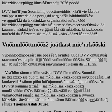
kääzzkõsooʒʒtõõǥǥ õlmstââʹttet eeʹjj 2026 poodd.
DVV tuõʹllʼjem Suomi.fi lij ooccâmseiddõs, kååʹtt vieʹǩǩat da
vuäʹppast meerlaid da põrggsid aarǥ aaʹšši håiddmõõžžâst
veʹrǧǧniiʹǩǩi da takaiäukkas organisaatioivuiʹm. Ođđ
kääzzkõsooʒʒtõõǥǥ vueʹrdet hiâlptem sääʹm-meer vueiʹtlvažvuõđ
kaunnâd teâđaid jeeʹres verǧǧniiʹǩǩi sääʹmǩiõllsaž kääzzkõõzzin
nooʹreld da lââʹzztem sääʹmǩiõllsaž kääzzkõõzzi âânnmõõžž.
Vuõinnlõõttmõõžž juätkast mieʹrrkõõski
Vuõinnlõõttmõõžžâst sueʹppeš še Sääʹmteeʹǧǧ da DVV õhttsažtuâj
raavummšest da piiri-iiʹjji šõddi vuõinnlõõttmõõžžin. Sääʹmteʹǧǧ lij
ääiʹjab suåppâm õhttsažtuâj raavummšest Kelain da THL:in.
– Vaaʹldim rämm-miõlin vuâstta DVV iʹlmmtõõzz Suomi.fi-
neʹttkääzzkõʹsse puõʹtti sääʹmǩiõllsaž kääzzkõõzzi ooʒʒtõõǥǥâst. Tät
konkreettlaž tåimm põhtt luõʹttjummuš õhttsažtuõjju da tõõzz, što
DVV:st käunnai tättsââʹjj sääʹmǩiõllsaž kääzzkõõzzi
ooudâsviikkmõʹšše. Sääʹmteʹǧǧ siâzztââll veʹrǧǧniiʹǩǩid
valmštõõttâd raajjâd sääʹmǩiõllsaž kääzzkõõzzin aʹrvvõõzz
kääzzkõsteâttvääraid sääʹmǩiõlin, särnn Sääʹmteeʹǧǧ saaǥǥjååʹđteeʹj
sâjjsaž
Tuomas Aslak Juuso
.