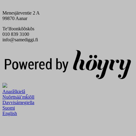
Menesjärventie 2 A
99870 Aanar
Teʹlfoonkõõskõs
010 839 3100
info@samediggi.fi
Digi- ja mainostoimisto Höyry Rovaniemi ja Oulu
Anarâškielâ
Nuõrttsääʹmǩiõll
Davvisámegiella
Suomi
English