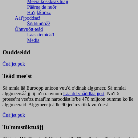
Meeraikõskksaž tuâjj
Päärna da nuõr
Haʹŋǩǩõõzz
Ääiʹjpoddsaž
Šõddmõõžž
Õhttvuõtt-teâđ
Laasktemteâđ
Media
Ouddseidd
Čuäʹjet puk
Teâđ meeʹst
Säʹmmla liâ Euroopp unioon vuuʹd oʹdinak alggmeer. Säʹmmlai
alggmeersââʹjj lij juʹn raavuum
Lääʹdd vuâđđlääʹjjest
. Nuʹt 6
proseeʹnt veeʹzz maaiʹlm naroodâst leʹbe 476 miljoon oummu koʹlle
alggmeeraid. Alggmeer jeäʹlle 90 jeeʹres riikk vuuʹdest.
Čuäʹjet puk
Tuʹmmstõktuâjj