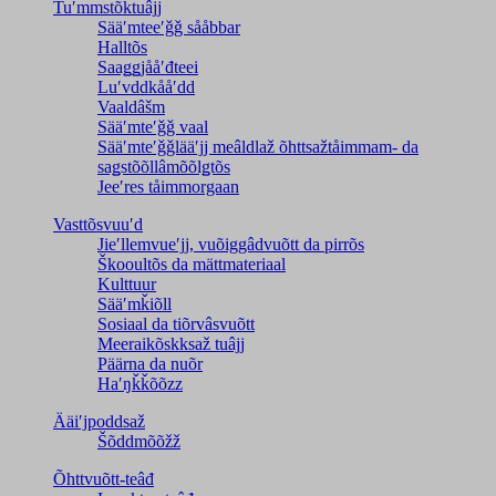
Tuʹmmstõktuâjj
Sääʹmteeʹǧǧ sååbbar
Halltõs
Saaǥǥjååʹđteei
Luʹvddkååʹdd
Vaaldâšm
Sääʹmteʹǧǧ vaal
Sääʹmteʹǧǧlääʹjj meâldlaž õhttsažtåimmam- da
saǥstõõllâmõõlǥtõs
Jeeʹres tåimmorgaan
Vasttõsvuuʹd
Jieʹllemvueʹjj, vuõiggâdvuõtt da pirrõs
Škooultõs da mättmateriaal
Kulttuur
Sääʹmǩiõll
Sosiaal da tiõrvâsvuõtt
Meeraikõskksaž tuâjj
Päärna da nuõr
Haʹŋǩǩõõzz
Ääiʹjpoddsaž
Šõddmõõžž
Õhttvuõtt-teâđ