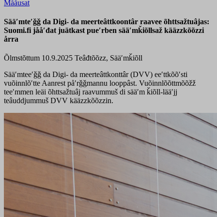
Mååusat
Sääʹmteʹǧǧ da Digi- da meerteâttkoontâr raavee õhttsažtuâjas:
Suomi.fi jååʹđat juätkast pueʹrben sääʹmǩiõllsaž kääzzkõõzzi
årra
Õlmstõttum 10.9.2025
Teâđtõõzz, Sääʹmǩiõll
Sääʹmteeʹǧǧ da Digi- da meerteâttkonttâr (DVV) eeʹttkõõʹsti
vuõinnlõʹtte Aanrest påʹrǧǧmannu looppâst. Vuõinnlõõttmõõžž
teeʹmmen leäi õhttsažtuâj raavummuš di sääʹm ǩiõll-lääʹjj
teâuddjummuš DVV kääzzkõõzzin.