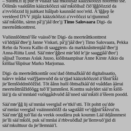
– Suomi.fi lij pueʹrr vuâlaž sääʹmǩiõllsaž kääzzkõõzzi noorrmõʹšše.
Õõlmâs vaaldâšm kääzzkõõzzi sääʹmǩiõllsaž čiõʹlǧǧõõzzid da
aʹrvvõõzzid lij juätkast hiâlpab kaunnâd nooʹreld. Äʹlǧǧep še
veeideed DVV jiijjâz kääzzkõõzzi aʹrvvõõzzi taʹrjjummuž
sääʹmǩiõlin, särnn pâʹjjʼjååʹđeeʹjj
Timo Salovaara
Digi- da
meerteâttkonttrest.
Vuõinnlõõttmõʹšše vuässõʹtte Digi- da meerteâttkonttrest
väʹlddjååʹđteeʹjj Janne Viskari, pâʹjjʼjååʹđeeʹj Timo Salovaara, Pekka
Rehn da Noora Kallio di saaǥǥtem- da markknâsttemjååʹđteeʹjj
Anna-Riitta Lund. Sääʹmteeʹǧǧest mieʹldd leʹjje saaǥǥjååʹđteeʹj
sâjjsaž Tuomas Aslak Juuso, ǩiõllstaanpiisar Anne Kirste Aikio da
ǩiõllaaʹššipiisar Marko Marjomaa.
Digi- da meerteâttkonttâr oouʹdad õhttsažkååʹdd digitalisaatio,
tuârvv teâđai vuäǯǯamvuõđ da taʹrjjad kääzzkõõzzid äʹššniiʹǩǩi
jieʹllemšõddmõõžžid. Tõt âânn huõl õhttsažkååʹdd vuâđđan åårrai
meerteâttriâžldõõǥǥ tuõʹllʼjummšest. Konttra suåvldet sääʹm ǩiõll-
lääʹjj da säʹmmlaid vuõiggâdvuõđ ââʹnned sääʹmǩiõl äʹššeem poodd.
Sääʹmteʹǧǧ lij säʹmmlai veerǥlaž eeʹttkõʹstti. Tõt pohtt ouʹdde
säʹmmlai veerǥlaž vuäinnmõõžž da saǥstââll veʹrǧǧniiʹǩǩivuiʹm.
Sääʹmteʹǧǧ tuõʹllai da veekk ooudårra puk koumm Lääʹddjânnmest
jieʹlli sääʹmǩiõl, puk säʹmmlai äʹrbbvuõđlaž jieʹllemvuõʹjjid di
sääʹmkulttuur da jieʹllemnääʹl.