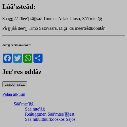
Lââʹssteâđ:
Saaǥǥjååʹđteeʹj sâjjsaž Tuomas Aslak Juuso, Sääʹmteʹǧǧ
Pâʹjjʼjååʹđeeʹjj Timo Salovaara, Digi- da meerteâttkoontâr
Jueʹjj seeid ooudårra
Facebook
Twitter
WhatsApp
Share
Jeeʹres ođđâz
Palaa alkuun
Sääʹmteʹǧǧ
Sääʹmteʹǧǧ
Reâuggmen Sääʹmteeʹǧǧest
Sääʹmkulttuurkõõskõs Sajos