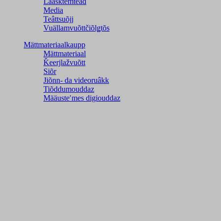
Laasktemteâđ
Media
Teâttsuõjj
Vuällamvuõttčiõlǥtõs
Mättmateriaalkaupp
Mättmateriaal
Ǩeerjlažvuõtt
Siõr
Jiõnn- da videoruâkk
Tiõddumouddaz
Määusteʹmes digiouddaz