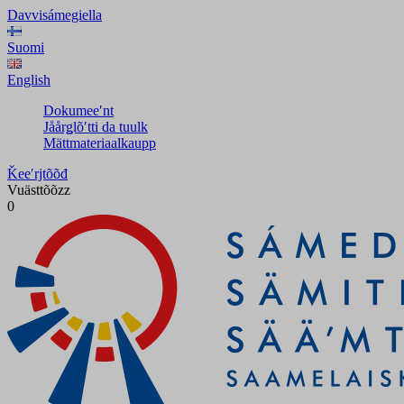
Davvisámegiella
Suomi
English
Dokumeeʹnt
Jåårǥlõʹtti da tuulk
Mättmateriaalkaupp
Ǩeeʹrjtõõđ
Vuästtõõzz
0