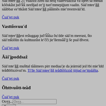
Sääʹmteeʹǧǧ 21 vuäzzliʹžžed da nellj väärrvuäzzla vaʹlljeet säʹmmlai
kõõskâst juõʹǩǩ neelljad eeʹjj tueiʹmmepijjum vaalin. Sääʹmteeʹǧǧ
sååbbar eeʹttkâstt Sääʹmteeʹǧǧ pââimõs mieʹrreemvääʹld.
Čuäʹjet puk
Vasttõsvuuʹd
Sääʹmteeʹǧǧest
reâuggap
juõʹǩǩka
õuʹdde
sääʹm meer
ast
, što
sääʹmǩiõlin da kulttuurâst leʹčči jieʹllemsââʹjj še puäʹđlvest.
Čuäʹjet puk
Ääiʹjpoddsaž
Sääʹmteʹǧǧ mušttal tååimees pirr mediaaʹje da jeärrsid jeäʹrbi mieʹldd
teâđtõõzzivuiʹm.
Tiʹlle Sääʹmteeʹǧǧ teâđtõõzzid jiijjad neʹttpååšta
.
Čuäʹjet puk
Õhttvuõtt-teâđ
Čuäʹjet puk
Ooʒʒ...