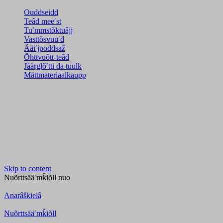
Ouddseidd
Teâđ meeʹst
Tuʹmmstõktuâjj
Vasttõsvuuʹd
Ääiʹjpoddsaž
Õhttvuõtt-teâđ
Jåårǥlõʹtti da tuulk
Mättmateriaalkaupp
Skip to content
Nuõrttsääʹmǩiõll
nuo
Anarâškielâ
Nuõrttsääʹmǩiõll