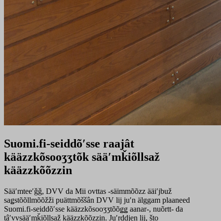
Suomi.fi-seiddõʹsse raajât
kääzzkõsooʒʒtõk sääʹmǩiõllsaž
kääzzkõõzzin
Sääʹmteeʹǧǧ, DVV da Mii ovttas -säimmõõzz ääiʹjbuž
saǥstõõllmõõžži puättmõššân DVV lij juʹn älggam plaaneed
Suomi.fi-seiddõʹsse kääzzkõsooʒʒtõõǥǥ aanar-, nuõrtt- da
tâʹvvsääʹmǩiõllsaž kääzzkõõzzin. Juʹrddjen lij, što