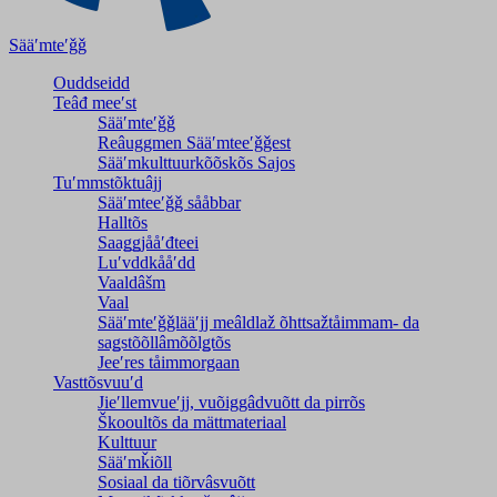
Sääʹmteʹǧǧ
Ouddseidd
Teâđ meeʹst
Sääʹmteʹǧǧ
Reâuggmen Sääʹmteeʹǧǧest
Sääʹmkulttuurkõõskõs Sajos
Tuʹmmstõktuâjj
Sääʹmteeʹǧǧ sååbbar
Halltõs
Saaǥǥjååʹđteei
Luʹvddkååʹdd
Vaaldâšm
Vaal
Sääʹmteʹǧǧlääʹjj meâldlaž õhttsažtåimmam- da
saǥstõõllâmõõlǥtõs
Jeeʹres tåimmorgaan
Vasttõsvuuʹd
Jieʹllemvueʹjj, vuõiggâdvuõtt da pirrõs
Škooultõs da mättmateriaal
Kulttuur
Sääʹmǩiõll
Sosiaal da tiõrvâsvuõtt