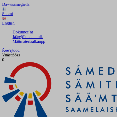
Davvisámegiella
Suomi
English
Dokumeeʹnt
Jåårǥlõʹtti da tuulk
Mättmateriaalkaupp
Ǩeeʹrjtõõđ
Vuästtõõzz
0