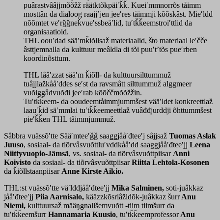
puârastvââjjmõõžž räätktõkpäiʹǩǩ. Kueiʹmmnorrõs tåimm
mosttân da dialoog raajjʼjen jeeʹres tåimmji kõõskâst. Mieʹldd
nõõmtet veʹrǧǧneǩvueʹssbeäʹlid, tuʹtǩǩeemstroiʹttlid da
organisaatioid.
THL oouʹdad sääʹmǩiõllsaž materiaalid, što materiaal leʹčče
âsttjemnalla da kulttuur meâldla di tõi puuʹtʼtõs pueʹrben
koordinõsttum.
THL lââʹzzat sääʹm ǩiõll- da kulttuursilttummuž
tuâjjlažkååʹddes seʹst da ravsmâtt silttummuž alggmeer
vuõiggâdvuõđi jeeʹrab kõõččmõõžžin.
Tuʹtǩǩeem- da ooudeemtåimmjummšest vääʹldet konkreettlaž
laauʹǩid säʹmmlai tuʹtǩǩeemeettlaž vuâđđjurddji õhttummšest
pieʹǩǩen THL tåimmjummuž.
Såbbra vuässõʹtte Sääʹmteeʹǧǧ saaǥǥjååʹđteeʹj sâjjsaž
Tuomas Aslak
Juuso
, sosiaal- da tiõrvâsvuõttluʹvddkååʹdd saaǥǥjååʹđteeʹjj
Leena
Niittyvuopio-Jämsä
, vs. sosiaal- da tiõrvâsvuõttpiisar
Anni
Koivisto
da sosiaal- da tiõrvâsvuõttpiisar
Riitta Lehtola-Kosonen
da ǩiõllstaanpiisar
Anne Kirste Aikio.
THL:st vuässõʹtte väʹlddjååʹđteeʹjj
Mika Salminen,
soti-juâkkaz
jååʹđteeʹjj
Piia Aarnisalo,
kääzzkõsriâžldõk-juâkkaz šurr
Anu
Niemi,
kulttuursaž määŋgnallšemvuõtt -tiim tiimšurr da
tuʹtǩǩeemšurr
Hannamaria Kuusio
, tuʹtǩǩeemprofessor
Anu