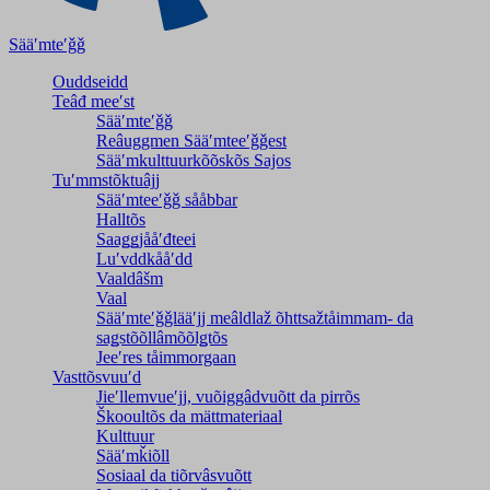
Sääʹmteʹǧǧ
Ouddseidd
Teâđ meeʹst
Sääʹmteʹǧǧ
Reâuggmen Sääʹmteeʹǧǧest
Sääʹmkulttuurkõõskõs Sajos
Tuʹmmstõktuâjj
Sääʹmteeʹǧǧ sååbbar
Halltõs
Saaǥǥjååʹđteei
Luʹvddkååʹdd
Vaaldâšm
Vaal
Sääʹmteʹǧǧlääʹjj meâldlaž õhttsažtåimmam- da
saǥstõõllâmõõlǥtõs
Jeeʹres tåimmorgaan
Vasttõsvuuʹd
Jieʹllemvueʹjj, vuõiggâdvuõtt da pirrõs
Škooultõs da mättmateriaal
Kulttuur
Sääʹmǩiõll
Sosiaal da tiõrvâsvuõtt