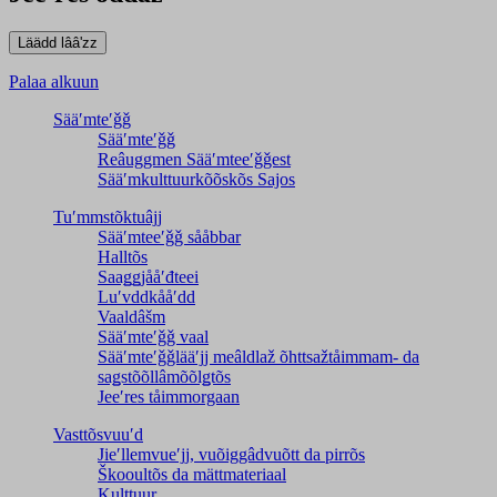
Palaa alkuun
Sääʹmteʹǧǧ
Sääʹmteʹǧǧ
Reâuggmen Sääʹmteeʹǧǧest
Sääʹmkulttuurkõõskõs Sajos
Tuʹmmstõktuâjj
Sääʹmteeʹǧǧ sååbbar
Halltõs
Saaǥǥjååʹđteei
Luʹvddkååʹdd
Vaaldâšm
Sääʹmteʹǧǧ vaal
Sääʹmteʹǧǧlääʹjj meâldlaž õhttsažtåimmam- da
saǥstõõllâmõõlǥtõs
Jeeʹres tåimmorgaan
Vasttõsvuuʹd
Jieʹllemvueʹjj, vuõiggâdvuõtt da pirrõs
Škooultõs da mättmateriaal
Kulttuur