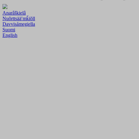
Anarâškielâ
Nuõrttsääʹmǩiõll
Davvisámegiella
Suomi
English