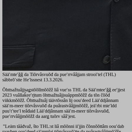
Sääʹmteʹǧǧ da Tiõrvâsvuõđ da pueʹrrvââjjam strooiʹtel (THL)
såbbrõʹstte Heʹlssnest 13.3.2026.
Õhttsažtuâjjsaǥstõõllmõõžž liâ vueʹss THL da Sääʹmteeʹǧǧ eeʹjjest
2023 vuâllaǩeeʹrjtum õhttsažtuâjjsuåppmõõžž da tõn čõõđ
viikkmõõžž. Õhttsažtuâj täävtõssân lij oouʹdeed Lääʹddjânnam
sääʹm-meer tiõrvâsvuõđ da puârastvââjjmõõžž, jeäʹrbi mieʹldd
puuʹtʼteeʹl teâđaid Lääʹddjânnam sääʹm-meer tiõrvâsvuõđ,
pueʹrrvââjjmõõžž da aarǥ tuõrv sââʹjest.
”
Leäm tååđvaž, što THL:st liâ mõõnni iiʹjjin čõnnõõttâm oouʹdab
raavben oouʹdeed säʹmmlai tiõrvâsvuõʹtte da puârastvââjjmõʹšše