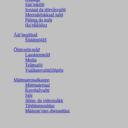
Sääʹmǩiõll
Sosiaal da tiõrvâsvuõtt
Meeraikõskksaž tuâjj
Päärna da nuõr
Haʹŋǩǩõõzz
Ääiʹjpoddsaž
Šõddmõõžž
Õhttvuõtt-teâđ
Laasktemteâđ
Media
Teâttsuõjj
Vuällamvuõttčiõlǥtõs
Mättmateriaalkaupp
Mättmateriaal
Ǩeerjlažvuõtt
Siõr
Jiõnn- da videoruâkk
Tiõddumouddaz
Määusteʹmes digiouddaz