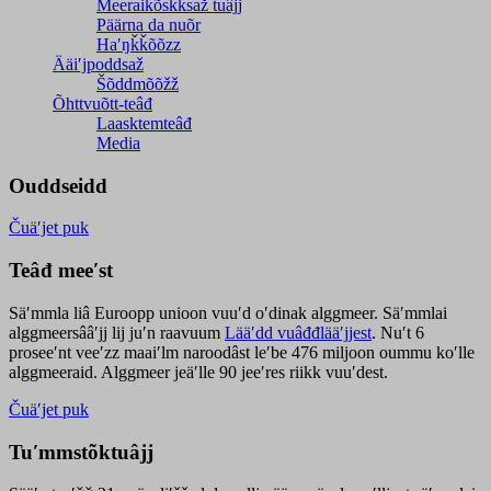
Meeraikõskksaž tuâjj
Päärna da nuõr
Haʹŋǩǩõõzz
Ääiʹjpoddsaž
Šõddmõõžž
Õhttvuõtt-teâđ
Laasktemteâđ
Media
Ouddseidd
Čuäʹjet puk
Teâđ meeʹst
Säʹmmla liâ Euroopp unioon vuuʹd oʹdinak alggmeer. Säʹmmlai
alggmeersââʹjj lij juʹn raavuum
Lääʹdd vuâđđlääʹjjest
. Nuʹt 6
proseeʹnt veeʹzz maaiʹlm naroodâst leʹbe 476 miljoon oummu koʹlle
alggmeeraid. Alggmeer jeäʹlle 90 jeeʹres riikk vuuʹdest.
Čuäʹjet puk
Tuʹmmstõktuâjj