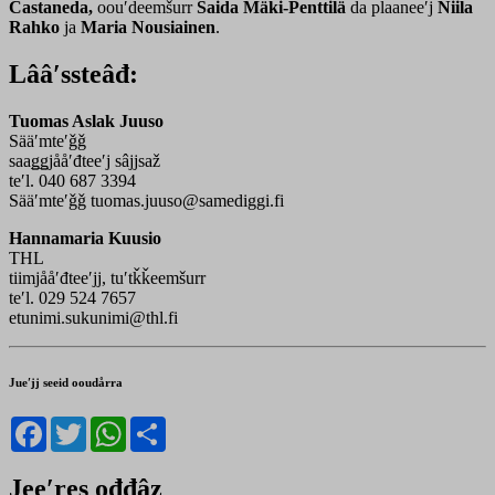
Castaneda,
oouʹdeemšurr
Saida Mäki-Penttilä
da plaaneeʹj
Niila
Rahko
ja
Maria Nousiainen
.
Lââʹssteâđ:
Tuomas Aslak Juuso
Sääʹmteʹǧǧ
saaǥǥjååʹđteeʹj sâjjsaž
teʹl. 040 687 3394
Sääʹmteʹǧǧ tuomas.juuso@samediggi.fi
Hannamaria Kuusio
THL
tiimjååʹđteeʹjj, tuʹtǩǩeemšurr
teʹl. 029 524 7657
etunimi.sukunimi@thl.fi
Jueʹjj seeid ooudårra
Facebook
Twitter
WhatsApp
Share
Jeeʹres ođđâz