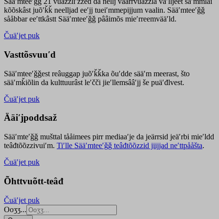
Sääʹmteeʹǧǧ 21 vuäzzliʹžžed da nellj väärrvuäzzla vaʹlljeet säʹmmlai
kõõskâst juõʹǩǩ neelljad eeʹjj tueiʹmmepijjum vaalin. Sääʹmteeʹǧǧ
sååbbar eeʹttkâstt Sääʹmteeʹǧǧ pââimõs mieʹrreemvääʹld.
Čuäʹjet puk
Vasttõsvuuʹd
Sääʹmteeʹǧǧest
reâuggap
juõʹǩǩka
õuʹdde
sääʹm meer
ast
, što
sääʹmǩiõlin da kulttuurâst leʹčči jieʹllemsââʹjj še puäʹđlvest.
Čuäʹjet puk
Ääiʹjpoddsaž
Sääʹmteʹǧǧ mušttal tååimees pirr mediaaʹje da jeärrsid jeäʹrbi mieʹldd
teâđtõõzzivuiʹm.
Tiʹlle Sääʹmteeʹǧǧ teâđtõõzzid jiijjad neʹttpååšta
.
Čuäʹjet puk
Õhttvuõtt-teâđ
Čuäʹjet puk
Ooʒʒ...