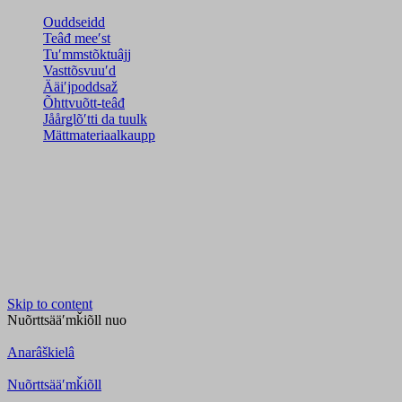
Ouddseidd
Teâđ meeʹst
Tuʹmmstõktuâjj
Vasttõsvuuʹd
Ääiʹjpoddsaž
Õhttvuõtt-teâđ
Jåårǥlõʹtti da tuulk
Mättmateriaalkaupp
Skip to content
Nuõrttsääʹmǩiõll
nuo
Anarâškielâ
Nuõrttsääʹmǩiõll