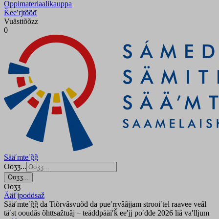
Oppimateriaalikauppa
Ǩeeʹrjtõõđ
Vuästtõõzz
0
Sääʹmteʹǧǧ
Ooʒʒ...
Ooʒʒ...
Ooʒʒ
Ääiʹjpoddsaž
Sääʹmteʹǧǧ da Tiõrvâsvuõđ da pueʹrrvââjjam strooiʹtel raavee veâl
täʹst ooudâs õhttsažtuâj – teäddpääiʹǩ eeʹjj poʹdde 2026 liâ vaʹlljum