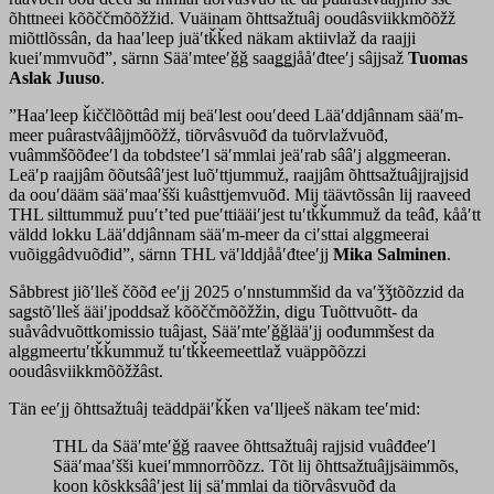
õhttneei kõõččmõõžžid. Vuäinam õhttsažtuâj ooudâsviikkmõõžž
miõttlõssân, da haaʹleep juäʹtǩǩed näkam aktiivlaž da raajji
kueiʹmmvuõđ”, särnn Sääʹmteeʹǧǧ saaǥǥjååʹđteeʹj sâjjsaž
Tuomas
Aslak Juuso
.
”Haaʹleep ǩiččlõõttâd mij beäʹlest oouʹdeed Lääʹddjânnam sääʹm-
meer puârastvââjjmõõžž, tiõrvâsvuõđ da tuõrvlažvuõđ,
vuâmmšõõđeeʹl da tobdsteeʹl säʹmmlai jeäʹrab sââʹj alggmeeran.
Leäʹp raajjâm õõutsââʹjest luõʹttjummuž, raajjâm õhttsažtuâjjrajjsid
da oouʹdääm sääʹmaaʹšši kuâsttjemvuõđ. Mij täävtõssân lij raaveed
THL silttummuž puuʹtʼted pueʹttiääiʹjest tuʹtǩǩummuž da teâđ, kååʹtt
väldd lokku Lääʹddjânnam sääʹm-meer da ciʹsttai alggmeerai
vuõiggâdvuõđid”, särnn THL väʹlddjååʹđteeʹjj
Mika Salminen
.
Såbbrest jiõʹlleš čõõđ eeʹjj 2025 oʹnnstummšid da vaʹǯǯtõõzzid da
saǥstõʹlleš ääiʹjpoddsaž kõõččmõõžžin, diǥu Tuõttvuõtt- da
suåvâdvuõttkomissio tuâjast, Sääʹmteʹǧǧlääʹjj oođummšest da
alggmeertuʹtǩǩummuž tuʹtǩǩeemeettlaž vuäppõõzzi
ooudâsviikkmõõžžâst.
Tän eeʹjj õhttsažtuâj teäddpäiʹǩǩen vaʹlljeeš näkam teeʹmid:
THL da Sääʹmteʹǧǧ raavee õhttsažtuâj rajjsid vuâđđeeʹl
Sääʹmaaʹšši kueiʹmmnorrõõzz. Tõt lij õhttsažtuâjjsäimmõs,
koon kõskksââʹjest lij säʹmmlai da tiõrvâsvuõđ da