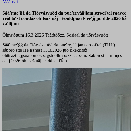
Mååusat
Sääʹmteʹǧǧ da Tiõrvâsvuõđ da pueʹrrvââjjam strooiʹtel raavee
veâl täʹst ooudâs õhttsažtuâj - teäddpääiʹǩ eeʹjj poʹdde 2026 liâ
vaʹlljum
Õlmstõttum 16.3.2026
Teâđtõõzz, Sosiaal da tiõrvâsvuõtt
Sääʹmteʹǧǧ da Tiõrvâsvuõđ da pueʹrrvââjjam strooiʹtel (THL)
såbbrõʹstte Heʹlssnest 13.3.2026 juõʹǩǩekksaž
õhttsažtuâjjsuåppmõš-saǥstõõllmõõžži aaʹššin. Såbbrest tuʹmmješ
eeʹjj 2026 õhttsažtuâj teäddpaaiʹǩin.