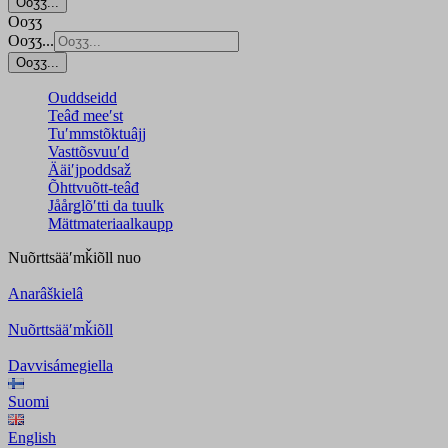
Ooʒʒ...
Ooʒʒ
Ooʒʒ...
Ooʒʒ...
Ouddseidd
Teâđ meeʹst
Tuʹmmstõktuâjj
Vasttõsvuuʹd
Ääiʹjpoddsaž
Õhttvuõtt-teâđ
Jåårǥlõʹtti da tuulk
Mättmateriaalkaupp
Nuõrttsääʹmǩiõll
nuo
Anarâškielâ
Nuõrttsääʹmǩiõll
Davvisámegiella
Suomi
English