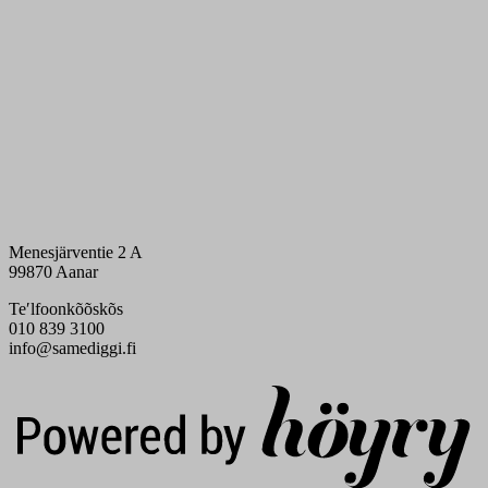
Menesjärventie 2 A
99870 Aanar
Teʹlfoonkõõskõs
010 839 3100
info@samediggi.fi
Digi- ja mainostoimisto Höyry Rovaniemi ja Oulu