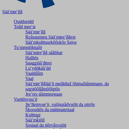
Sääʹmteʹǧǧ
Ouddseidd
Teâđ meeʹst
Sääʹmteʹǧǧ
Reâuggmen Sääʹmteeʹǧǧest
Sääʹmkulttuurkõõskõs Sajos
Tuʹmmstõktuâjj
Sääʹmteeʹǧǧ sååbbar
Halltõs
Saaǥǥjååʹđteei
Luʹvddkååʹdd
Vaaldâšm
Vaal
Sääʹmteʹǧǧlääʹjj meâldlaž õhttsažtåimmam- da
saǥstõõllâmõõlǥtõs
Jeeʹres tåimmorgaan
Vasttõsvuuʹd
Jieʹllemvueʹjj, vuõiggâdvuõtt da pirrõs
Škooultõs da mättmateriaal
Kulttuur
Sääʹmǩiõll
Sosiaal da tiõrvâsvuõtt