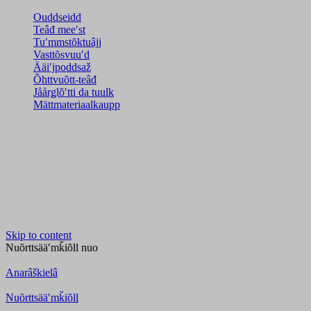
Ouddseidd
Teâđ meeʹst
Tuʹmmstõktuâjj
Vasttõsvuuʹd
Ääiʹjpoddsaž
Õhttvuõtt-teâđ
Jåårǥlõʹtti da tuulk
Mättmateriaalkaupp
Skip to content
Nuõrttsääʹmǩiõll
nuo
Anarâškielâ
Nuõrttsääʹmǩiõll