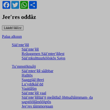
Facebook
Twitter
WhatsApp
Share
Jeeʹres ođđâz
Palaa alkuun
Sääʹmteʹǧǧ
Sääʹmteʹǧǧ
Reâuggmen Sääʹmteeʹǧǧest
Sääʹmkulttuurkõõskõs Sajos
Tuʹmmstõktuâjj
Sääʹmteeʹǧǧ sååbbar
Halltõs
Saaǥǥjååʹđteei
Luʹvddkååʹdd
Vaaldâšm
Sääʹmteʹǧǧ vaal
Sääʹmteʹǧǧlääʹjj meâldlaž õhttsažtåimmam- da
saǥstõõllâmõõlǥtõs
Jeeʹres tåimmorgaan