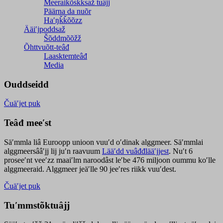
Meeraikõskksaž tuâjj
Päärna da nuõr
Haʹŋǩǩõõzz
Ääiʹjpoddsaž
Šõddmõõžž
Õhttvuõtt-teâđ
Laasktemteâđ
Media
Ouddseidd
Čuäʹjet puk
Teâđ meeʹst
Säʹmmla liâ Euroopp unioon vuuʹd oʹdinak alggmeer. Säʹmmlai
alggmeersââʹjj lij juʹn raavuum
Lääʹdd vuâđđlääʹjjest
. Nuʹt 6
proseeʹnt veeʹzz maaiʹlm naroodâst leʹbe 476 miljoon oummu koʹlle
alggmeeraid. Alggmeer jeäʹlle 90 jeeʹres riikk vuuʹdest.
Čuäʹjet puk
Tuʹmmstõktuâjj