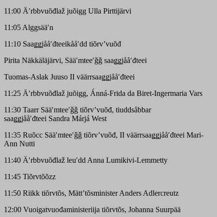
11:00 Äʹrbbvuõđlaž juõigg Ulla Pirttijärvi
11:05 Alggsääʹn
11:10 Saaǥǥjååʹđteeikååʹdd tiõrvʼvuõđ
Pirita Näkkäläjärvi, Sääʹmteeʹǧǧ saaǥǥjååʹđteei
Tuomas-Aslak Juuso II väärrsaaǥǥjååʹđteei
11:25 Äʹrbbvuõđlaž juõigg, Ánná-Frida da Biret-Ingermaria Vars
11:30 Taarr Sääʹmteeʹǧǧ tiõrvʼvuõđ, t
iuddsåbbar
saaǥǥjååʹđteei
Sandra Márjá West
11:35 Ruõcc Sääʹmteeʹǧǧ tiõrvʼvuõđ, II väärrsaaǥǥjååʹđteei Mari-
Ann Nutti
11:40 Äʹrbbvuõđlaž leuʹdd Anna Lumikivi-Lemmetty
11:45
Tiõrvtõõzz
11:50 Riikk tiõrvtõs, Mättʼtõsminister Anders Adlercreutz
12:00 Vuoigatvuođaministeriija tiõrvtõs, Johanna Suurpää