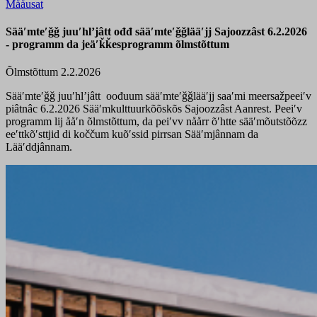
Mååusat
Sääʹmteʹǧǧ juuʹhlʼjâtt ođđ sääʹmteʹǧǧlääʹjj Sajoozzâst 6.2.2026
- programm da jeäʹǩǩesprogramm õlmstõttum
Õlmstõttum 2.2.2026
Sääʹmteʹǧǧ juuʹhlʼjâtt oođuum sääʹmteʹǧǧlääʹjj saaʹmi meersažpeeiʹv
piâtnâc 6.2.2026 Sääʹmkulttuurkõõskõs Sajoozzâst Aanrest. Peeiʹv
programm lij ååʹn õlmstõttum, da peiʹvv nåårr õʹhtte sääʹmõutstõõzz
eeʹttkõʹsttjid di koččum kuõʹssid pirrsan Sääʹmjânnam da
Lääʹddjânnam.