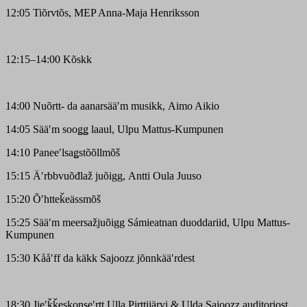
12:05 Tiõrvtõs, MEP Anna-Maja Henriksson
12:15–14:00 Kõskk
14:00 Nuõrtt- da aanarsääʹm musikk, Aimo Aikio
14:05 Sääʹm sooǥǥ laaul, Ulpu Mattus-Kumpunen
14:10 Paneeʹlsaǥstõõllmõš
15:15 Äʹrbbvuõđlaž juõigg, Antti Oula Juuso
15:20 Õʹhtteǩeässmõš
15:25 Sääʹm meersažjuõigg Sámieatnan duoddariid, Ulpu Mattus-
Kumpunen
15:30 Kåå
ʹ
ff da käkk Sajoozz jõnnkää
ʹ
rdest
18:30 Jieʹǩǩeskonseʹrtt Ulla Pirttijärvi & Ulda Sajoozz auditoriost