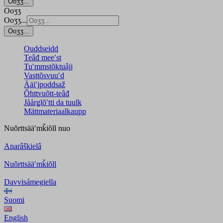
Ooʒʒ...
Ooʒʒ
Ooʒʒ...
Ooʒʒ...
Ouddseidd
Teâđ meeʹst
Tuʹmmstõktuâjj
Vasttõsvuuʹd
Ääiʹjpoddsaž
Õhttvuõtt-teâđ
Jåårǥlõʹtti da tuulk
Mättmateriaalkaupp
Nuõrttsääʹmǩiõll
nuo
Anarâškielâ
Nuõrttsääʹmǩiõll
Davvisámegiella
Suomi
English