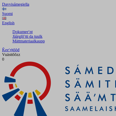
Davvisámegiella
Suomi
English
Dokumeeʹnt
Jåårǥlõʹtti da tuulk
Mättmateriaalkaupp
Ǩeeʹrjtõõđ
Vuästtõõzz
0