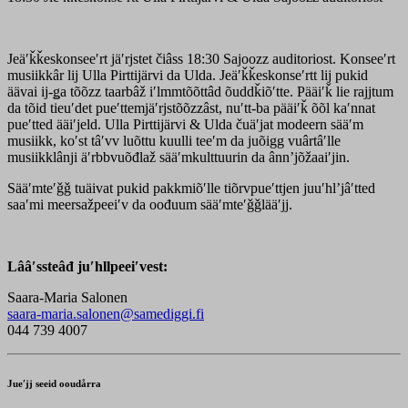
Jeäʹǩǩeskonseeʹrt jäʹrjstet čiâss 18:30 Sajoozz auditoriost. Konseeʹrt
musiikkâr lij Ulla Pirttijärvi da Ulda. Jeäʹǩǩeskonseʹrtt lij pukid
äävai ij-ǥa tõõzz taarbâž iʹlmmtõõttâd õuddǩiõʹtte. Pääiʹǩ lie rajjtum
da tõid tieuʹdet pueʹttemjäʹrjstõõzzâst, nuʹtt-ba pääiʹǩ õõl kaʹnnat
pueʹtted ääiʹjeld. Ulla Pirttijärvi & Ulda čuäʹjat modeern sääʹm
musiikk, koʹst tâʹvv luõttu kuulli teeʹm da juõigg vuârtâʹlle
musiikklânji äʹrbbvuõđlaž sääʹmkulttuurin da ânnʼjõžaaiʹjin.
Sääʹmteʹǧǧ tuäivat pukid pakkmiõʹlle tiõrvpueʹttjen juuʹhlʼjâʹtted
saaʹmi meersažpeeiʹv da oođuum sääʹmteʹǧǧlääʹjj.
Lââʹssteâđ juʹhllpeeiʹvest:
Saara-Maria Salonen
saara-maria.salonen@samediggi.fi
044 739 4007
Jueʹjj seeid ooudårra