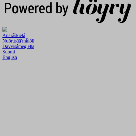
Anarâškielâ
Nuõrttsääʹmǩiõll
Davvisámegiella
Suomi
English