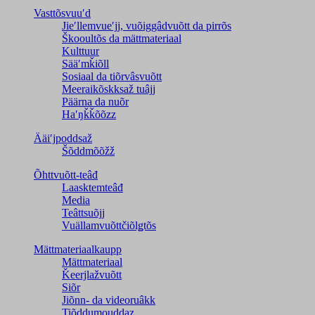
Vasttõsvuuʹd
Jieʹllemvueʹjj, vuõiggâdvuõtt da pirrõs
Škooultõs da mättmateriaal
Kulttuur
Sääʹmǩiõll
Sosiaal da tiõrvâsvuõtt
Meeraikõskksaž tuâjj
Päärna da nuõr
Haʹŋǩǩõõzz
Ääiʹjpoddsaž
Šõddmõõžž
Õhttvuõtt-teâđ
Laasktemteâđ
Media
Teâttsuõjj
Vuällamvuõttčiõlǥtõs
Mättmateriaalkaupp
Mättmateriaal
Ǩeerjlažvuõtt
Siõr
Jiõnn- da videoruâkk
Tiõddumouddaz