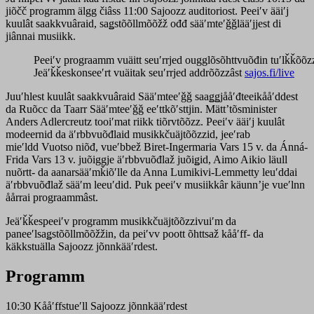
jiõčč programm älgg čiâss 11:00 Sajoozz auditoriost. Peeiʹv ääiʹj
kuulât saakkvuâraid, saǥstõõllmõõžž ođđ sääʹmteʹǧǧlääʹjjest di
jiânnai musiikk.
Peeiʹv prograamm vuäitt seuʹrrjed ougglõsõhttvuõđin tuʹlǩǩõõ
Jeäʹǩǩeskonseeʹrt vuäitak seuʹrrjed addrõõzzâst
sajos.fi/live
Juuʹhlest kuulât saakkvuâraid Sääʹmteeʹǧǧ saaǥǥjååʹđteeikååʹddest
da Ruõcc da Taarr Sääʹmteeʹǧǧ eeʹttkõʹsttjin. Mättʼtõsminister
Anders Adlercreutz tooiʹmat riikk tiõrvtõõzz. Peeiʹv ääiʹj kuulât
modeernid da äʹrbbvuõđlaid musikkčuäjtõõzzid, jeeʹrab
mieʹldd
Vuotso niõđ, vueʹbbež Biret-Ingermaria Vars 15 v. da Ánná-
Frida Vars 13 v. juõiggje äʹrbbvuõđlaž juõiǥid, Aimo Aikio läull
nuõrtt- da aanarsääʹmǩiõʹlle da Anna Lumikivi-Lemmetty leuʹddai
äʹrbbvuõđlaž sääʹm leeuʹdid. Puk peeiʹv musiikkâr käunnʼje vueʹlnn
åårrai prograammâst.
Jeäʹǩǩespeeiʹv programm musikkčuäjtõõzzivuiʹm da
paneeʹlsaǥstõõllmõõžžin, da peiʹvv poott õhttsaž kååʹff- da
käkkstuälla Sajoozz jõnnkääʹrdest.
Programm
10:30 Kååʹffstueʹll Sajoozz jõnnkääʹrdest