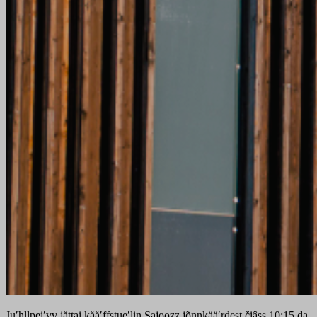
Juʹhllpeiʹvv jåttai kååʹffstueʹlin Sajoozz jõnnkääʹrdest čiâss 10:15 da