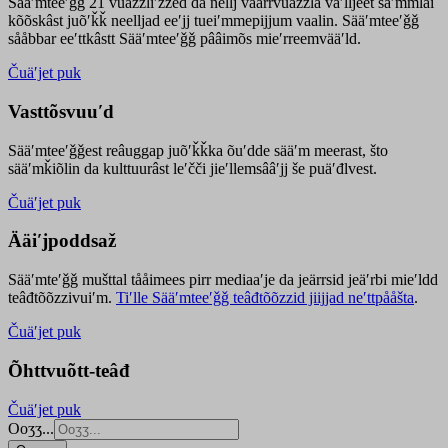
Sääʹmteeʹǧǧ 21 vuäzzliʹžžed da nellj väärrvuäzzla vaʹlljeet säʹmmlai
kõõskâst juõʹǩǩ neelljad eeʹjj tueiʹmmepijjum vaalin. Sääʹmteeʹǧǧ
sååbbar eeʹttkâstt Sääʹmteeʹǧǧ pââimõs mieʹrreemvääʹld.
Čuäʹjet puk
Vasttõsvuuʹd
Sääʹmteeʹǧǧest
reâuggap
juõʹǩǩka
õuʹdde
sääʹm meer
ast
, što
sääʹmǩiõlin da kulttuurâst leʹčči jieʹllemsââʹjj še puäʹđlvest.
Čuäʹjet puk
Ääiʹjpoddsaž
Sääʹmteʹǧǧ mušttal tååimees pirr mediaaʹje da jeärrsid jeäʹrbi mieʹldd
teâđtõõzzivuiʹm.
Tiʹlle Sääʹmteeʹǧǧ teâđtõõzzid jiijjad neʹttpååšta
.
Čuäʹjet puk
Õhttvuõtt-teâđ
Čuäʹjet puk
Ooʒʒ...