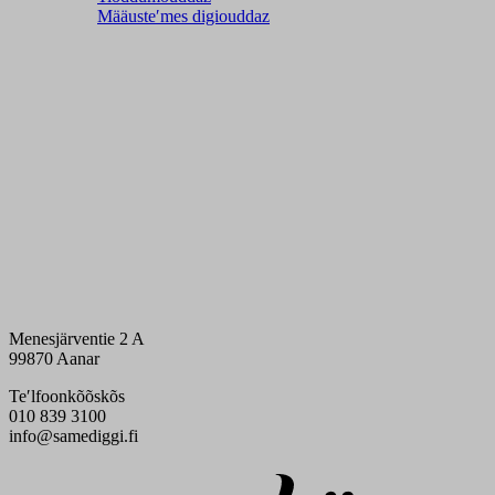
Määusteʹmes digiouddaz
Menesjärventie 2 A
99870 Aanar
Teʹlfoonkõõskõs
010 839 3100
info@samediggi.fi
Digi- ja mainostoimisto Höyry Rovaniemi ja Oulu