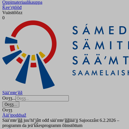
Oppimateriaalikauppa
Ǩeeʹrjtõõđ
Vuästtõõzz
0
Sääʹmteʹǧǧ
Ooʒʒ...
Ooʒʒ...
Ooʒʒ
Ääiʹjpoddsaž
Sääʹmteʹǧǧ juuʹhlʼjâtt ođđ sääʹmteʹǧǧlääʹjj Sajoozzâst 6.2.2026 –
programm da jeäʹǩǩesprogramm õlmstõttum