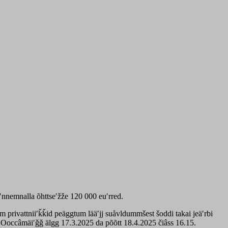
âʹnnemnalla õhttseʹžže 120 000 euʹrred.
 privattniiʹǩǩid peäggtum lääʹjj suåvldummšest šoddi takai jeäʹrbi
. Ooccâmäiʹǧǧ älgg 17.3.2025 da põõtt 18.4.2025 čiâss 16.15.