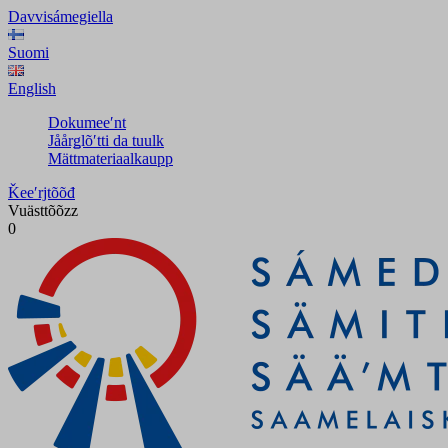
Davvisámegiella
Suomi
English
Dokumeeʹnt
Jåårǥlõʹtti da tuulk
Mättmateriaalkaupp
Ǩeeʹrjtõõđ
Vuästtõõzz
0