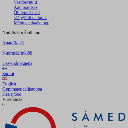
Vasttõsvuuʹd
Ääiʹjpoddsaž
Õhttvuõtt-teâđ
Jåårǥlõʹtti da tuulk
Mättmateriaalkaupp
Nuõrttsääʹmǩiõll
nuo
Anarâškielâ
Nuõrttsääʹmǩiõll
Davvisámegiella
Suomi
English
Oppimateriaalikauppa
Ǩeeʹrjtõõđ
Vuästtõõzz
0