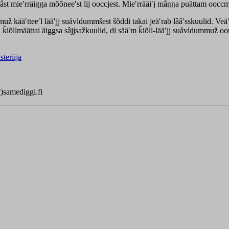
mieʹrräigga mõõneeʹst lij ooccjest. Mieʹrrääiʹj mâŋŋa puättam ooccmõ
muž kääʹtteeʹl lääʹjj suåvldummšest šõddi takai jeäʹrab lââʹsskuulid. Veä
õllmäättai äiggsa sâjjsažkuulid, di sääʹm ǩiõll-lääʹjj suåvldummuž oo
teriija
t)samediggi.fi