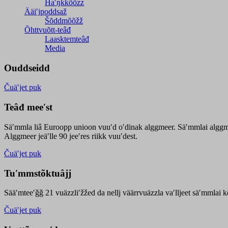
Haʹŋǩǩõõzz
Ääiʹjpoddsaž
Šõddmõõžž
Õhttvuõtt-teâđ
Laasktemteâđ
Media
Ouddseidd
Čuäʹjet puk
Teâđ meeʹst
Säʹmmla liâ Euroopp unioon vuuʹd oʹdinak alggmeer. Säʹmmlai alggme
Alggmeer jeäʹlle 90 jeeʹres riikk vuuʹdest.
Čuäʹjet puk
Tuʹmmstõktuâjj
Sääʹmteeʹǧǧ 21 vuäzzliʹžžed da nellj väärrvuäzzla vaʹlljeet säʹmmlai 
Čuäʹjet puk