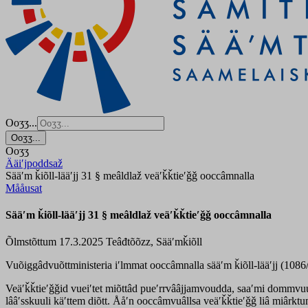
Ooʒʒ...
Ooʒʒ...
Ooʒʒ
Ääiʹjpoddsaž
Sääʹm ǩiõll-lääʹjj 31 § meâldlaž veäʹǩǩtieʹǧǧ ooccâmnalla
Mååusat
Sääʹm ǩiõll-lääʹjj 31 § meâldlaž veäʹǩǩtieʹǧǧ ooccâmnalla
Õlmstõttum 17.3.2025
Teâđtõõzz, Sääʹmǩiõll
Vuõiggâdvuõttministeria iʹlmmat ooccâmnalla sääʹm ǩiõll-lääʹjj (1086/2
Veäʹǩǩtieʹǧǧid vueiʹtet miõttâd pueʹrrvââjjamvoudda, saaʹmi dommvuuʹd
lââʹsskuuli käʹttem diõtt. Ååʹn ooccâmvuâllsa veäʹǩǩtieʹǧǧ liâ miârk