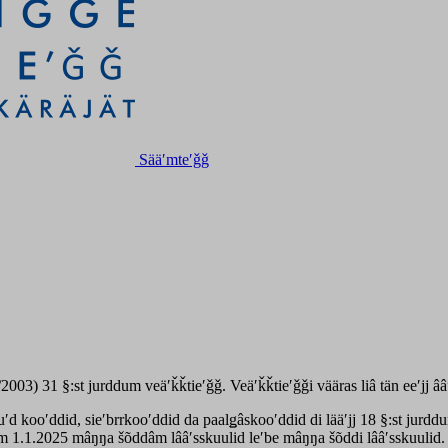
Sääʹmteʹǧǧ
003) 31 §:st jurddum veäʹǩǩtieʹǧǧ. Veäʹǩǩtieʹǧǧi vääras liâ tän eeʹjj â
 kooʹddid, sieʹbrrkooʹddid da paalǥâskooʹddid di lääʹjj 18 §:st jurddum
tum 1.1.2025 mâŋŋa šõddâm lââʹsskuulid leʹbe mâŋŋa šõddi lââʹsskuulid