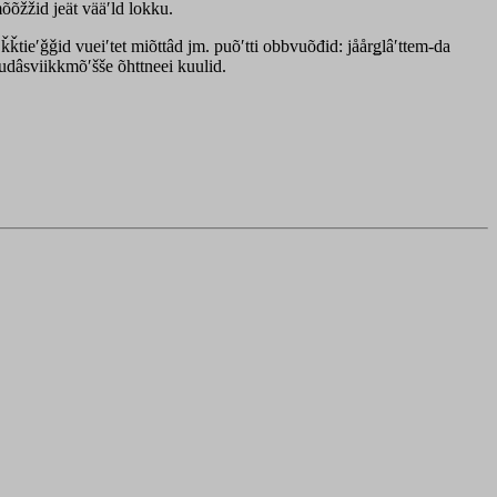
õžžid jeät vääʹld lokku.
ʹǩǩtieʹǧǧid vueiʹtet miõttâd jm. puõʹtti obbvuõđid: jåårǥlâʹttem-da
udâsviikkmõʹšše õhttneei kuulid.