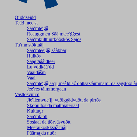
Ouddseidd
Teâđ meeʹst
Sääʹmteʹǧǧ
Reâuggmen Sääʹmteeʹǧǧest
Sääʹmkulttuurkõõskõs Sajos
Tuʹmmstõktuâjj
Sääʹmteeʹǧǧ sååbbar
Halltõs
Saaǥǥjååʹđteei
Luʹvddkååʹdd
Vaaldâšm
Vaal
Sääʹmteʹǧǧlääʹjj meâldlaž õhttsažtåimmam- da saǥstõõll
Jeeʹres tåimmorgaan
Vasttõsvuuʹd
Jieʹllemvueʹjj, vuõiggâdvuõtt da pirrõs
Škooultõs da mättmateriaal
Kulttuur
Sääʹmǩiõll
Sosiaal da tiõrvâsvuõtt
Meeraikõskksaž tuâjj
Päärna da nuõr