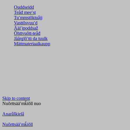
Ouddseidd
Teâđ meeʹst
Tuʹmmstõktuâjj
Vasttõsvuuʹd
Ääiʹjpoddsaž
Õhttvuõtt-teâđ
Jåårǥlõʹtti da tuulk
Mättmateriaalkaupp
Skip to content
Nuõrttsääʹmǩiõll
nuo
Anarâškielâ
Nuõrttsääʹmǩiõll