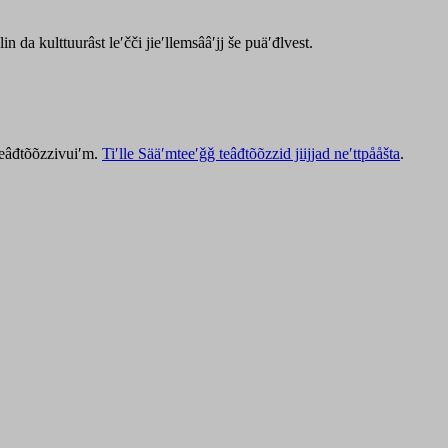
lin da kulttuurâst leʹčči jieʹllemsââʹjj še puäʹđlvest.
 teâđtõõzzivuiʹm.
Tiʹlle Sääʹmteeʹǧǧ teâđtõõzzid jiijjad neʹttpååšta
.