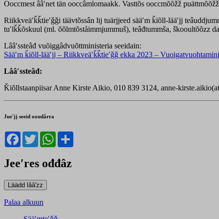
Ooccmest ââʹnet tän ooccâmlomaakk. Vasttõs ooccmõõžž puättmõõžžâst 
Riikkveäʹǩǩtieʹǧǧi täävtõssân lij tuärjjeed sääʹm ǩiõll-lääʹjj teâuddjum
tuʹlǩǩõskuul (ml. õõlmtõståimmjummuš), teâđtummša, škooultõõzz da ǩi
Lââʹssteâđ vuõiggâdvuõttministeria seeidain:
Sääʹm ǩiõll-lääʹjj – Riikkveäʹǩǩtieʹǧǧ ekka 2023 – Vuoigatvuohtaminis
Lââʹssteâđ:
Ǩiõllstaanpiisar Anne Kirste Aikio, 010 839 3124, anne-kirste.aikio(a
Jueʹjj seeid ooudårra
Facebook
Twitter
WhatsApp
Share
Jeeʹres ođđâz
Palaa alkuun
Sääʹmteʹǧǧ