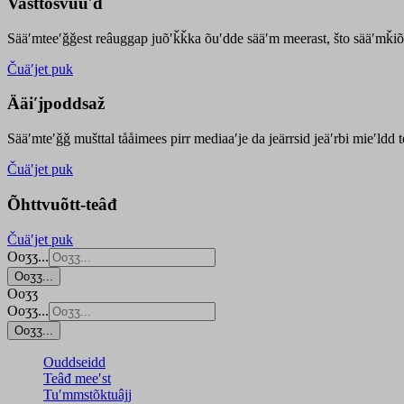
Vasttõsvuuʹd
Sääʹmteeʹǧǧest
reâuggap
juõʹǩǩka
õuʹdde
sääʹm meer
ast
, što sääʹmǩiõ
Čuäʹjet puk
Ääiʹjpoddsaž
Sääʹmteʹǧǧ mušttal tååimees pirr mediaaʹje da jeärrsid jeäʹrbi mieʹldd
Čuäʹjet puk
Õhttvuõtt-teâđ
Čuäʹjet puk
Ooʒʒ...
Ooʒʒ...
Ooʒʒ
Ooʒʒ...
Ooʒʒ...
Ouddseidd
Teâđ meeʹst
Tuʹmmstõktuâjj