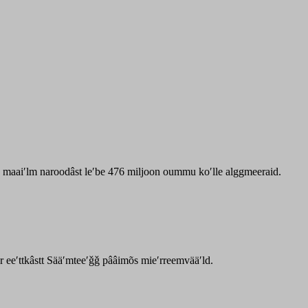
zz maaiʹlm naroodâst leʹbe 476 miljoon oummu koʹlle alggmeeraid.
ar eeʹttkâstt Sääʹmteeʹǧǧ pââimõs mieʹrreemvääʹld.