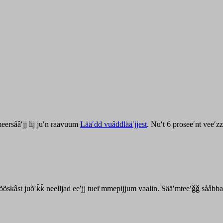
ersââʹjj lij juʹn raavuum
Lääʹdd vuâđđlääʹjjest
. Nuʹt 6 proseeʹnt veeʹ
kõõskâst juõʹǩǩ neelljad eeʹjj tueiʹmmepijjum vaalin. Sääʹmteeʹǧǧ sååbb