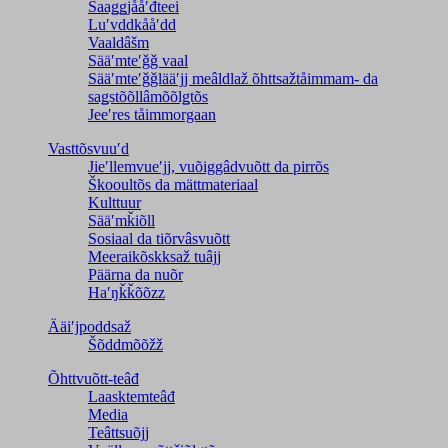
Saaǥǥjååʹđteei
Luʹvddkååʹdd
Vaaldâšm
Sääʹmteʹǧǧ vaal
Sääʹmteʹǧǧlääʹjj meâldlaž õhttsažtåimmam- da
saǥstõõllâmõõlǥtõs
Jeeʹres tåimmorgaan
Vasttõsvuuʹd
Jieʹllemvueʹjj, vuõiggâdvuõtt da pirrõs
Škooultõs da mättmateriaal
Kulttuur
Sääʹmǩiõll
Sosiaal da tiõrvâsvuõtt
Meeraikõskksaž tuâjj
Päärna da nuõr
Haʹŋǩǩõõzz
Ääiʹjpoddsaž
Šõddmõõžž
Õhttvuõtt-teâđ
Laasktemteâđ
Media
Teâttsuõjj