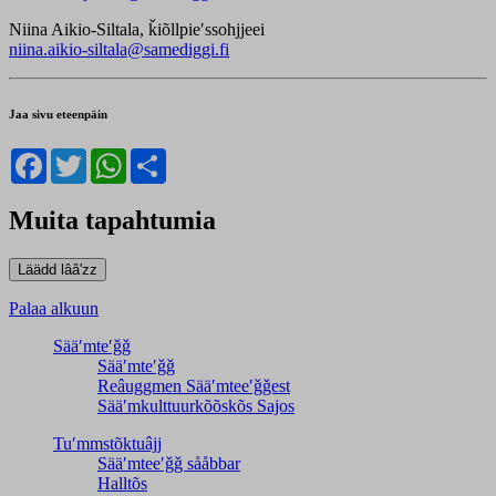
Niina Aikio-Siltala, ǩiõllpieʹssohjjeei
niina.aikio-siltala@samediggi.fi
Jaa sivu eteenpäin
Facebook
Twitter
WhatsApp
Share
Muita tapahtumia
Palaa alkuun
Sääʹmteʹǧǧ
Sääʹmteʹǧǧ
Reâuggmen Sääʹmteeʹǧǧest
Sääʹmkulttuurkõõskõs Sajos
Tuʹmmstõktuâjj
Sääʹmteeʹǧǧ sååbbar
Halltõs