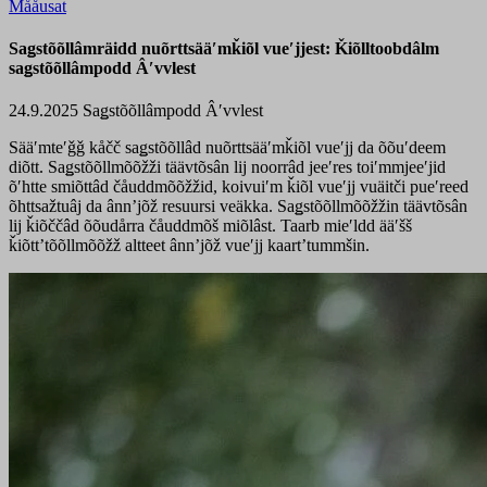
Mååusat
Saǥstõõllâmräidd nuõrttsääʹmǩiõl vueʹjjest: Ǩiõlltoobdâlm
saǥstõõllâmpodd Âʹvvlest
24.9.2025
Saǥstõõllâmpodd Âʹvvlest
Sääʹmteʹǧǧ kåčč saǥstõõllâd nuõrttsääʹmǩiõl vueʹjj da õõuʹdeem
diõtt. Saǥstõõllmõõžži täävtõsân lij noorrâd jeeʹres toiʹmmjeeʹjid
õʹhtte smiõttâd čåuddmõõžžid, koivuiʹm ǩiõl vueʹjj vuäitči pueʹreed
õhttsažtuâj da ânnʼjõž resuursi veäkka. Saǥstõõllmõõžžin täävtõsân
lij ǩiõččâd õõudårra čåuddmõš miõlâst. Taarb mieʹldd ääʹšš
ǩiõttʼtõõllmõõžž altteet ânnʼjõž vueʹjj kaartʼtummšin.