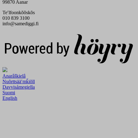
99870 Aanar
Teʹlfoonkõõskõs
010 839 3100
info@samediggi.fi
Digi- ja mainostoimisto Höyry Rovaniemi ja Oulu
Anarâškielâ
Nuõrttsääʹmǩiõll
Davvisámegiella
Suomi
English