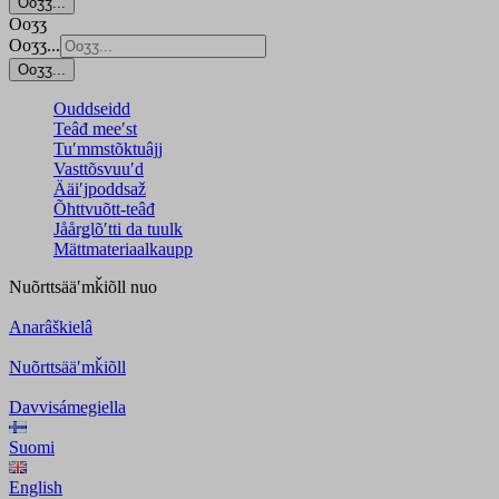
Ooʒʒ...
Ooʒʒ
Ooʒʒ...
Ooʒʒ...
Ouddseidd
Teâđ meeʹst
Tuʹmmstõktuâjj
Vasttõsvuuʹd
Ääiʹjpoddsaž
Õhttvuõtt-teâđ
Jåårǥlõʹtti da tuulk
Mättmateriaalkaupp
Nuõrttsääʹmǩiõll
nuo
Anarâškielâ
Nuõrttsääʹmǩiõll
Davvisámegiella
Suomi
English