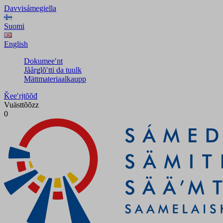
Davvisámegiella
Suomi
English
Dokumeeʹnt
Jåårǥlõʹtti da tuulk
Mättmateriaalkaupp
Ǩeeʹrjtõõđ
Vuästtõõzz
0