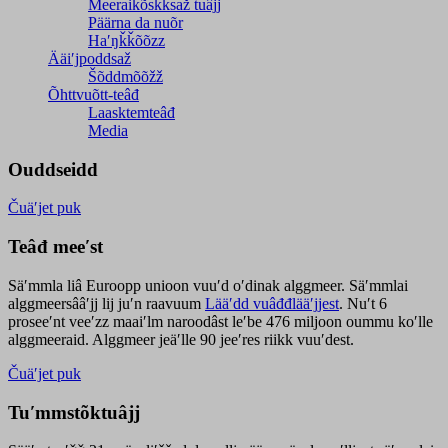
Meeraikõskksaž tuâjj
Päärna da nuõr
Haʹŋǩǩõõzz
Ääiʹjpoddsaž
Šõddmõõžž
Õhttvuõtt-teâđ
Laasktemteâđ
Media
Ouddseidd
Čuäʹjet puk
Teâđ meeʹst
Säʹmmla liâ Euroopp unioon vuuʹd oʹdinak alggmeer. Säʹmmlai
alggmeersââʹjj lij juʹn raavuum
Lääʹdd vuâđđlääʹjjest
. Nuʹt 6
proseeʹnt veeʹzz maaiʹlm naroodâst leʹbe 476 miljoon oummu koʹlle
alggmeeraid. Alggmeer jeäʹlle 90 jeeʹres riikk vuuʹdest.
Čuäʹjet puk
Tuʹmmstõktuâjj