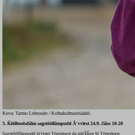
Kuva: Tarmo Lehtosalo / Kolttakulttuurisäätiö.
5. Ǩiõlltoobdâlm saǥstõõllâmpodd Âʹvvlest 24.9. čiâss 18-20
Saǥstõõllâmpodd jäʹrjstet Törmäsest da päiʹǩǩen lij Törmänen