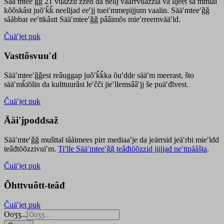
Sääʹmteeʹǧǧ 21 vuäzzliʹžžed da nellj väärrvuäzzla vaʹlljeet säʹmmlai
kõõskâst juõʹǩǩ neelljad eeʹjj tueiʹmmepijjum vaalin. Sääʹmteeʹǧǧ
sååbbar eeʹttkâstt Sääʹmteeʹǧǧ pââimõs mieʹrreemvääʹld.
Čuäʹjet puk
Vasttõsvuuʹd
Sääʹmteeʹǧǧest
reâuggap
juõʹǩǩka
õuʹdde
sääʹm meer
ast
, što
sääʹmǩiõlin da kulttuurâst leʹčči jieʹllemsââʹjj še puäʹđlvest.
Čuäʹjet puk
Ääiʹjpoddsaž
Sääʹmteʹǧǧ mušttal tååimees pirr mediaaʹje da jeärrsid jeäʹrbi mieʹldd
teâđtõõzzivuiʹm.
Tiʹlle Sääʹmteeʹǧǧ teâđtõõzzid jiijjad neʹttpååšta
.
Čuäʹjet puk
Õhttvuõtt-teâđ
Čuäʹjet puk
Ooʒʒ...