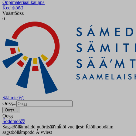
Oppimateriaalikauppa
Ǩeeʹrjtõõđ
Vuästtõõzz
0
Sääʹmteʹǧǧ
Ooʒʒ...
Ooʒʒ...
Ooʒʒ
Šõddmõõžž
Saǥstõõllâmräidd nuõrttsääʹmǩiõl vueʹjjest: Ǩiõlltoobdâlm
saǥstõõllâmpodd Âʹvvlest