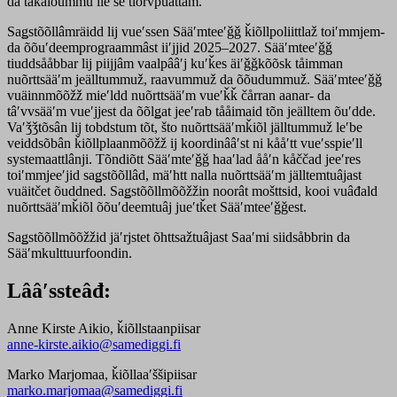
da takaioummu lie še tiõrvpuättam.
Saǥstõõllâmräidd lij vueʹssen Sääʹmteeʹǧǧ ǩiõllpoliittlaž toiʹmmjem-
da õõuʹdeemprograammâst iiʹjjid 2025–2027. Sääʹmteeʹǧǧ
tiuddsååbbar lij piijjâm vaalpââʹj kuʹǩes äiʹǧǧkõõsk tåimman
nuõrttsääʹm jeälltummuž, raavummuž da õõudummuž. Sääʹmteeʹǧǧ
vuäinnmõõžž mieʹldd nuõrttsääʹm vueʹǩǩ čårran aanar- da
tâʹvvsääʹm vueʹjjest da õõlǥat jeeʹrab tååimaid tõn jeälltem õuʹdde.
Vaʹǯǯtõsân lij tobdstum tõt, što nuõrttsääʹmǩiõl jälltummuž leʹbe
veiddsõbân ǩiõllplaanmõõžž ij koordinââʹst ni kååʹtt vueʹsspieʹll
systemaattlânji. Tõndiõtt Sääʹmteʹǧǧ haaʹlad ååʹn kåččad jeeʹres
toiʹmmjeeʹjid saǥstõõllâd, mäʹhtt nalla nuõrttsääʹm jälltemtuâjast
vuäitčet õuddned. Saǥstõõllmõõžžin noorât mošttsid, kooi vuâđald
nuõrttsääʹmǩiõl õõuʹdeemtuâj jueʹtǩet Sääʹmteeʹǧǧest.
Saǥstõõllmõõžžid jäʹrjstet õhttsažtuâjast Saaʹmi siidsåbbrin da
Sääʹmkulttuurfoondin.
Lââʹssteâđ:
Anne Kirste Aikio, ǩiõllstaanpiisar
anne-kirste.aikio@samediggi.fi
Marko Marjomaa, ǩiõllaaʹššipiisar
marko.marjomaa@samediggi.fi