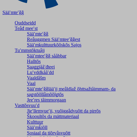
Sääʹmteʹǧǧ
Ouddseidd
Teâđ meeʹst
Sääʹmteʹǧǧ
Reâuggmen Sääʹmteeʹǧǧest
Sääʹmkulttuurkõõskõs Sajos
Tuʹmmstõktuâjj
Sääʹmteeʹǧǧ sååbbar
Halltõs
Saaǥǥjååʹđteei
Luʹvddkååʹdd
Vaaldâšm
Vaal
Sääʹmteʹǧǧlääʹjj meâldlaž õhttsažtåimmam- da
saǥstõõllâmõõlǥtõs
Jeeʹres tåimmorgaan
Vasttõsvuuʹd
Jieʹllemvueʹjj, vuõiggâdvuõtt da pirrõs
Škooultõs da mättmateriaal
Kulttuur
Sääʹmǩiõll
Sosiaal da tiõrvâsvuõtt