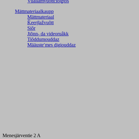
Vuällamvuõttčiõlǥtõs
Mättmateriaalkaupp
Mättmateriaal
Ǩeerjlažvuõtt
Siõr
Jiõnn- da videoruâkk
Tiõddumouddaz
Määusteʹmes digiouddaz
Menesjärventie 2 A