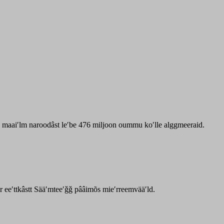
zz maaiʹlm naroodâst leʹbe 476 miljoon oummu koʹlle alggmeeraid.
ar eeʹttkâstt Sääʹmteeʹǧǧ pââimõs mieʹrreemvääʹld.