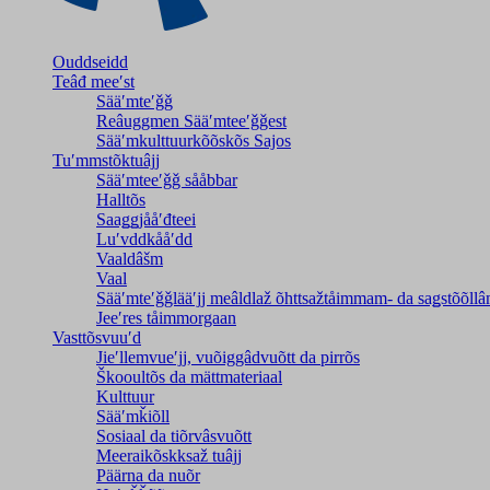
Ouddseidd
Teâđ meeʹst
Sääʹmteʹǧǧ
Reâuggmen Sääʹmteeʹǧǧest
Sääʹmkulttuurkõõskõs Sajos
Tuʹmmstõktuâjj
Sääʹmteeʹǧǧ sååbbar
Halltõs
Saaǥǥjååʹđteei
Luʹvddkååʹdd
Vaaldâšm
Vaal
Sääʹmteʹǧǧlääʹjj meâldlaž õhttsažtåimmam- da saǥstõõll
Jeeʹres tåimmorgaan
Vasttõsvuuʹd
Jieʹllemvueʹjj, vuõiggâdvuõtt da pirrõs
Škooultõs da mättmateriaal
Kulttuur
Sääʹmǩiõll
Sosiaal da tiõrvâsvuõtt
Meeraikõskksaž tuâjj
Päärna da nuõr