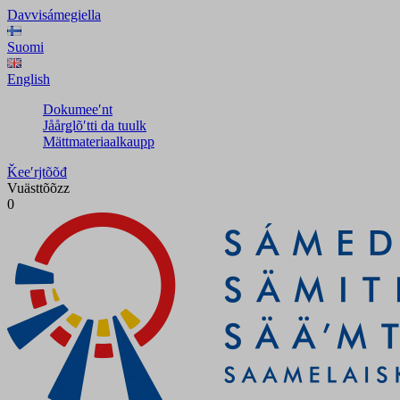
Davvisámegiella
Suomi
English
Dokumeeʹnt
Jåårǥlõʹtti da tuulk
Mättmateriaalkaupp
Ǩeeʹrjtõõđ
Vuästtõõzz
0