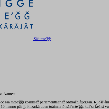
Sääʹmteʹǧǧ
t, Aanrest.
c sääʹmteeʹǧǧi kõskksaž parlamenttaarlaž õhttsažtuâjjorgan. Ruõššjânn
 mannu pââʹjj. Piizarkåʹdden tuåimm tõt sääʹmteʹǧǧ, kuäʹss ǩeäʹst vuâr