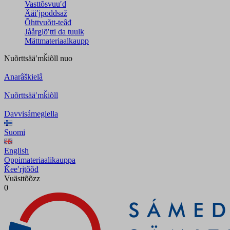
Vasttõsvuuʹd
Ääiʹjpoddsaž
Õhttvuõtt-teâđ
Jåårǥlõʹtti da tuulk
Mättmateriaalkaupp
Nuõrttsääʹmǩiõll
nuo
Anarâškielâ
Nuõrttsääʹmǩiõll
Davvisámegiella
Suomi
English
Oppimateriaalikauppa
Ǩeeʹrjtõõđ
Vuästtõõzz
0