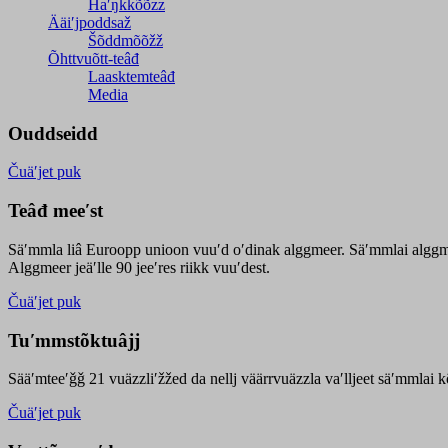
Haʹŋǩǩõõzz
Ääiʹjpoddsaž
Šõddmõõžž
Õhttvuõtt-teâđ
Laasktemteâđ
Media
Ouddseidd
Čuäʹjet puk
Teâđ meeʹst
Säʹmmla liâ Euroopp unioon vuuʹd oʹdinak alggmeer. Säʹmmlai alggme
Alggmeer jeäʹlle 90 jeeʹres riikk vuuʹdest.
Čuäʹjet puk
Tuʹmmstõktuâjj
Sääʹmteeʹǧǧ 21 vuäzzliʹžžed da nellj väärrvuäzzla vaʹlljeet säʹmmlai 
Čuäʹjet puk