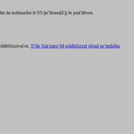
lin da kulttuurâst leʹčči jieʹllemsââʹjj še puäʹđlvest.
 teâđtõõzzivuiʹm.
Tiʹlle Sääʹmteeʹǧǧ teâđtõõzzid jiijjad neʹttpååšta
.