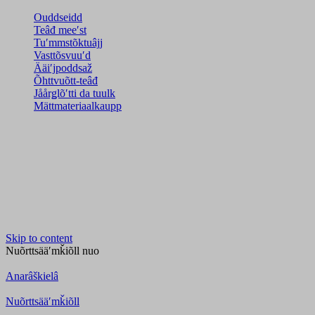
Ouddseidd
Teâđ meeʹst
Tuʹmmstõktuâjj
Vasttõsvuuʹd
Ääiʹjpoddsaž
Õhttvuõtt-teâđ
Jåårǥlõʹtti da tuulk
Mättmateriaalkaupp
Skip to content
Nuõrttsääʹmǩiõll
nuo
Anarâškielâ
Nuõrttsääʹmǩiõll