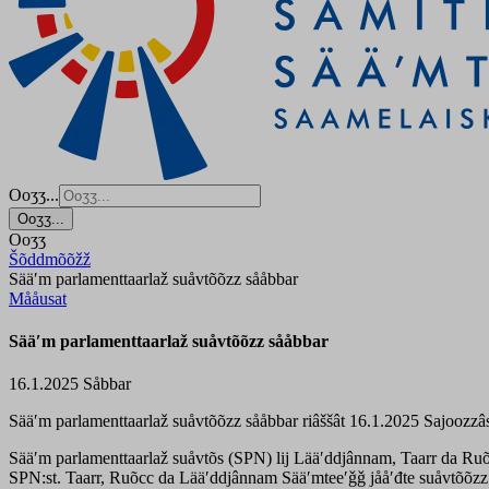
Ooʒʒ...
Ooʒʒ...
Ooʒʒ
Šõddmõõžž
Sääʹm parlamenttaarlaž suåvtõõzz sååbbar
Mååusat
Sääʹm parlamenttaarlaž suåvtõõzz sååbbar
16.1.2025
Såbbar
Sääʹm parlamenttaarlaž suåvtõõzz sååbbar riâššât 16.1.2025 Sajoozzâs
Sääʹm parlamenttaarlaž suåvtõs (SPN) lij Lääʹddjânnam, Taarr da Ruõc
SPN:st. Taarr, Ruõcc da Lääʹddjânnam Sääʹmteeʹǧǧ jååʹđte suåvtõõzz 16