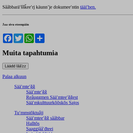
Sååbbaräʹššǩeeʹrj käunnʼje dokumeeʹntin
tääiʹben.
Jaa sivu eteenpäin
Facebook
Twitter
WhatsApp
Share
Muita tapahtumia
Palaa alkuun
Sääʹmteʹǧǧ
Sääʹmteʹǧǧ
Reâuggmen Sääʹmteeʹǧǧest
Sääʹmkulttuurkõõskõs Sajos
Tuʹmmstõktuâjj
Sääʹmteeʹǧǧ sååbbar
Halltõs
Saaǥǥjååʹđteei