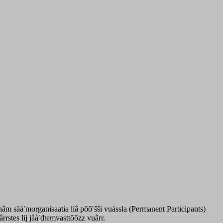
âm sääʹmorganisaatia liâ põõʹšši vuässla (Permanent Participants)
rstes lij jååʹđtemvasttõõzz vuârr.