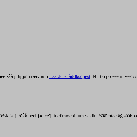
ersââʹjj lij juʹn raavuum
Lääʹdd vuâđđlääʹjjest
. Nuʹt 6 proseeʹnt veeʹ
kõõskâst juõʹǩǩ neelljad eeʹjj tueiʹmmepijjum vaalin. Sääʹmteeʹǧǧ sååbb