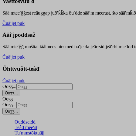
Vasttõsvuuʹd
Sääʹmteeʹǧǧest
reâuggap
juõʹǩǩka
õuʹdde
sääʹm meer
ast
, što sääʹmǩiõ
Čuäʹjet puk
Ääiʹjpoddsaž
Sääʹmteʹǧǧ mušttal tååimees pirr mediaaʹje da jeärrsid jeäʹrbi mieʹldd
Čuäʹjet puk
Õhttvuõtt-teâđ
Čuäʹjet puk
Ooʒʒ...
Ooʒʒ...
Ooʒʒ
Ooʒʒ...
Ooʒʒ...
Ouddseidd
Teâđ meeʹst
Tuʹmmstõktuâjj