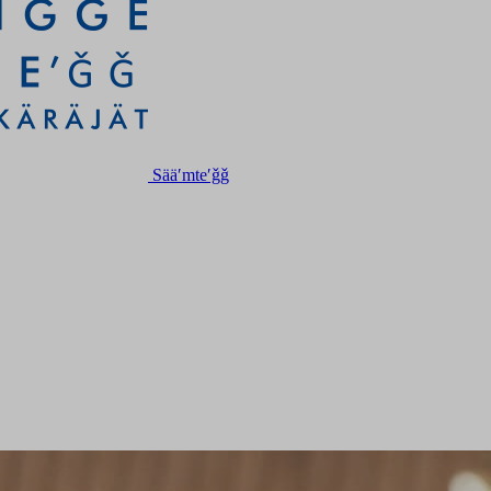
Sääʹmteʹǧǧ