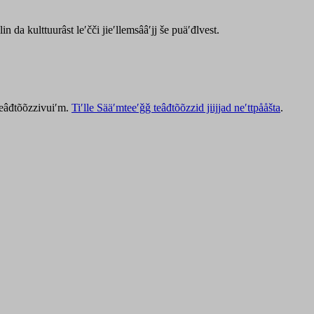
lin da kulttuurâst leʹčči jieʹllemsââʹjj še puäʹđlvest.
 teâđtõõzzivuiʹm.
Tiʹlle Sääʹmteeʹǧǧ teâđtõõzzid jiijjad neʹttpååšta
.