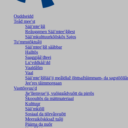
Ouddseidd
Teâđ meeʹst
Sääʹmteʹǧǧ
Reâuggmen Sääʹmteeʹǧǧest
Sääʹmkulttuurkõõskõs Sajos
Tuʹmmstõktuâjj
Sääʹmteeʹǧǧ sååbbar
Halltõs
Saaǥǥjååʹđteei
Luʹvddkååʹdd
Vaaldâšm
Vaal
Sääʹmteʹǧǧlääʹjj meâldlaž õhttsažtåimmam- da saǥstõõll
Jeeʹres tåimmorgaan
Vasttõsvuuʹd
Jieʹllemvueʹjj, vuõiggâdvuõtt da pirrõs
Škooultõs da mättmateriaal
Kulttuur
Sääʹmǩiõll
Sosiaal da tiõrvâsvuõtt
Meeraikõskksaž tuâjj
Päärna da nuõr