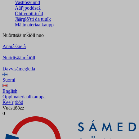
Vasttõsvuuʹd
Ääiʹjpoddsaž
Õhttvuõtt-teâđ
Jåårǥlõʹtti da tuulk
Mättmateriaalkaupp
Nuõrttsääʹmǩiõll
nuo
Anarâškielâ
Nuõrttsääʹmǩiõll
Davvisámegiella
Suomi
English
Oppimateriaalikauppa
Ǩeeʹrjtõõđ
Vuästtõõzz
0