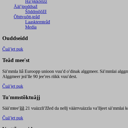
Haʹŋǩǩõõzz
Ääiʹjpoddsaž
Šõddmõõžž
Õhttvuõtt-teâđ
Laasktemteâđ
Media
Ouddseidd
Čuäʹjet puk
Teâđ meeʹst
Säʹmmla liâ Euroopp unioon vuuʹd oʹdinak alggmeer. Säʹmmlai alggme
Alggmeer jeäʹlle 90 jeeʹres riikk vuuʹdest.
Čuäʹjet puk
Tuʹmmstõktuâjj
Sääʹmteeʹǧǧ 21 vuäzzliʹžžed da nellj väärrvuäzzla vaʹlljeet säʹmmlai 
Čuäʹjet puk