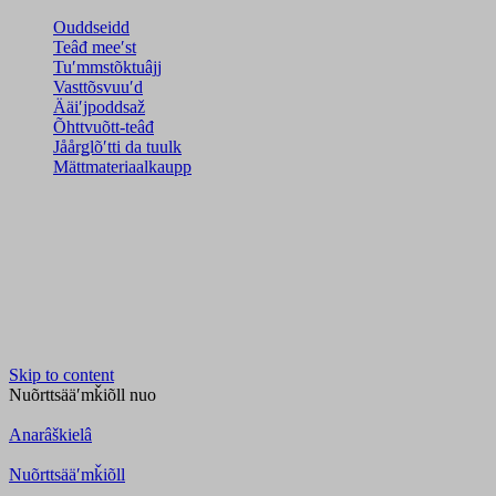
Ouddseidd
Teâđ meeʹst
Tuʹmmstõktuâjj
Vasttõsvuuʹd
Ääiʹjpoddsaž
Õhttvuõtt-teâđ
Jåårǥlõʹtti da tuulk
Mättmateriaalkaupp
Skip to content
Nuõrttsääʹmǩiõll
nuo
Anarâškielâ
Nuõrttsääʹmǩiõll