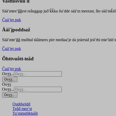
Vasttõsvuuʹd
Sääʹmteeʹǧǧest
reâuggap
juõʹǩǩka
õuʹdde
sääʹm meer
ast
, što sääʹmǩiõ
Čuäʹjet puk
Ääiʹjpoddsaž
Sääʹmteʹǧǧ mušttal tååimees pirr mediaaʹje da jeärrsid jeäʹrbi mieʹldd
Čuäʹjet puk
Õhttvuõtt-teâđ
Čuäʹjet puk
Ooʒʒ...
Ooʒʒ...
Ooʒʒ
Ooʒʒ...
Ooʒʒ...
Ouddseidd
Teâđ meeʹst
Tuʹmmstõktuâjj