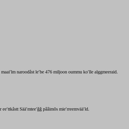
zz maaiʹlm naroodâst leʹbe 476 miljoon oummu koʹlle alggmeeraid.
ar eeʹttkâstt Sääʹmteeʹǧǧ pââimõs mieʹrreemvääʹld.