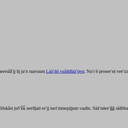
ersââʹjj lij juʹn raavuum
Lääʹdd vuâđđlääʹjjest
. Nuʹt 6 proseeʹnt veeʹ
kõõskâst juõʹǩǩ neelljad eeʹjj tueiʹmmepijjum vaalin. Sääʹmteeʹǧǧ sååbb