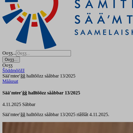
Ooʒʒ...
Ooʒʒ...
Ooʒʒ
Šõddmõõžž
Sääʹmteeʹǧǧ halltõõzz sååbbar 13/2025
Mååusat
Sääʹmteeʹǧǧ halltõõzz sååbbar 13/2025
4.11.2025
Såbbar
Sääʹmteeʹǧǧ halltõõzz sååbbar 13/2025 riâššât 4.11.2025.