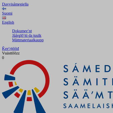
Davvisámegiella
Suomi
English
Dokumeeʹnt
Jåårǥlõʹtti da tuulk
Mättmateriaalkaupp
Ǩeeʹrjtõõđ
Vuästtõõzz
0