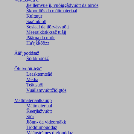
Jieʹllemvueʹjj, vuõiggâdvuõtt da pirrõs
Škooultõs da mättmateriaal
Kulttuur
Sääʹmǩiõll
Sosiaal da tiõrvâsvuõtt
Meeraikõskksaž tuâjj
Päärna da nuõr
Haʹŋǩǩõõzz
Ääiʹjpoddsaž
Šõddmõõžž
Õhttvuõtt-teâđ
Laasktemteâđ
Media
Teâttsuõjj
Vuällamvuõttčiõlǥtõs
Mättmateriaalkaupp
Mättmateriaal
Ǩeerjlažvuõtt
Siõr
Jiõnn- da videoruâkk
Tiõddumouddaz
Määusteʹmes digiouddaz