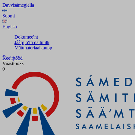
Davvisámegiella
Suomi
English
Dokumeeʹnt
Jåårǥlõʹtti da tuulk
Mättmateriaalkaupp
Ǩeeʹrjtõõđ
Vuästtõõzz
0