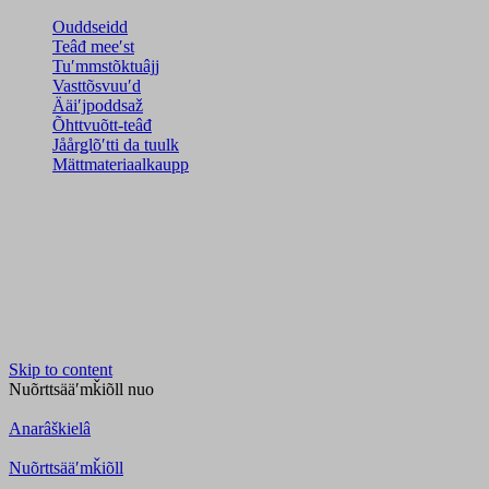
Ouddseidd
Teâđ meeʹst
Tuʹmmstõktuâjj
Vasttõsvuuʹd
Ääiʹjpoddsaž
Õhttvuõtt-teâđ
Jåårǥlõʹtti da tuulk
Mättmateriaalkaupp
Skip to content
Nuõrttsääʹmǩiõll
nuo
Anarâškielâ
Nuõrttsääʹmǩiõll