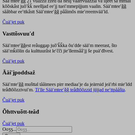
Sääʹmteeʹǧǧ 21 vuäzzliʹžžed da nellj väärrvuäzzla vaʹlljeet säʹmmlai
kõõskâst juõʹǩǩ neelljad eeʹjj tueiʹmmepijjum vaalin. Sääʹmteeʹǧǧ
sååbbar eeʹttkâstt Sääʹmteeʹǧǧ pââimõs mieʹrreemvääʹld.
Čuäʹjet puk
Vasttõsvuuʹd
Sääʹmteeʹǧǧest
reâuggap
juõʹǩǩka
õuʹdde
sääʹm meer
ast
, što
sääʹmǩiõlin da kulttuurâst leʹčči jieʹllemsââʹjj še puäʹđlvest.
Čuäʹjet puk
Ääiʹjpoddsaž
Sääʹmteʹǧǧ mušttal tååimees pirr mediaaʹje da jeärrsid jeäʹrbi mieʹldd
teâđtõõzzivuiʹm.
Tiʹlle Sääʹmteeʹǧǧ teâđtõõzzid jiijjad neʹttpååšta
.
Čuäʹjet puk
Õhttvuõtt-teâđ
Čuäʹjet puk
Ooʒʒ...