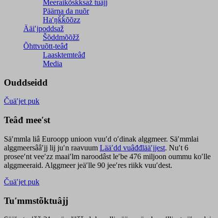
Meeraikõskksaž tuâjj
Päärna da nuõr
Haʹŋǩǩõõzz
Ääiʹjpoddsaž
Šõddmõõžž
Õhttvuõtt-teâđ
Laasktemteâđ
Media
Ouddseidd
Čuäʹjet puk
Teâđ meeʹst
Säʹmmla liâ Euroopp unioon vuuʹd oʹdinak alggmeer. Säʹmmlai
alggmeersââʹjj lij juʹn raavuum
Lääʹdd vuâđđlääʹjjest
. Nuʹt 6
proseeʹnt veeʹzz maaiʹlm naroodâst leʹbe 476 miljoon oummu koʹlle
alggmeeraid. Alggmeer jeäʹlle 90 jeeʹres riikk vuuʹdest.
Čuäʹjet puk
Tuʹmmstõktuâjj