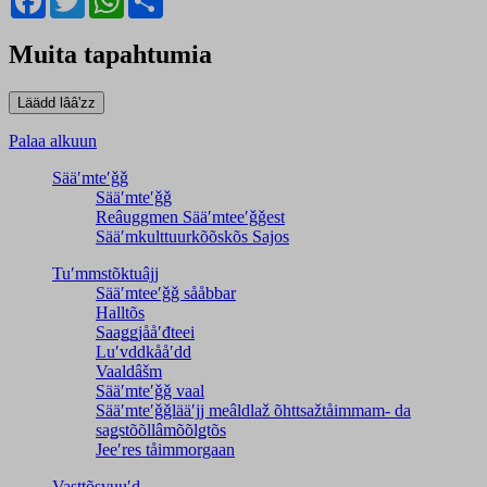
Muita tapahtumia
Palaa alkuun
Sääʹmteʹǧǧ
Sääʹmteʹǧǧ
Reâuggmen Sääʹmteeʹǧǧest
Sääʹmkulttuurkõõskõs Sajos
Tuʹmmstõktuâjj
Sääʹmteeʹǧǧ sååbbar
Halltõs
Saaǥǥjååʹđteei
Luʹvddkååʹdd
Vaaldâšm
Sääʹmteʹǧǧ vaal
Sääʹmteʹǧǧlääʹjj meâldlaž õhttsažtåimmam- da
saǥstõõllâmõõlǥtõs
Jeeʹres tåimmorgaan
Vasttõsvuuʹd