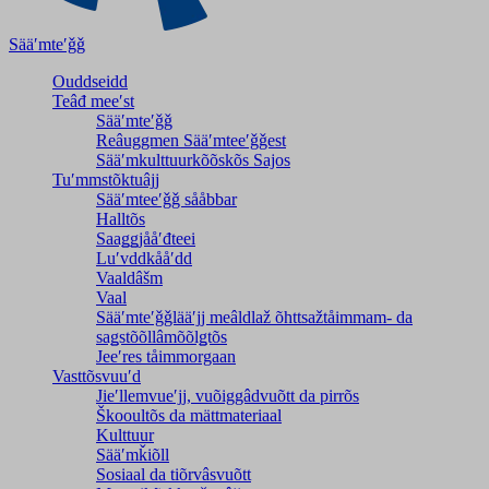
Sääʹmteʹǧǧ
Ouddseidd
Teâđ meeʹst
Sääʹmteʹǧǧ
Reâuggmen Sääʹmteeʹǧǧest
Sääʹmkulttuurkõõskõs Sajos
Tuʹmmstõktuâjj
Sääʹmteeʹǧǧ sååbbar
Halltõs
Saaǥǥjååʹđteei
Luʹvddkååʹdd
Vaaldâšm
Vaal
Sääʹmteʹǧǧlääʹjj meâldlaž õhttsažtåimmam- da
saǥstõõllâmõõlǥtõs
Jeeʹres tåimmorgaan
Vasttõsvuuʹd
Jieʹllemvueʹjj, vuõiggâdvuõtt da pirrõs
Škooultõs da mättmateriaal
Kulttuur
Sääʹmǩiõll
Sosiaal da tiõrvâsvuõtt