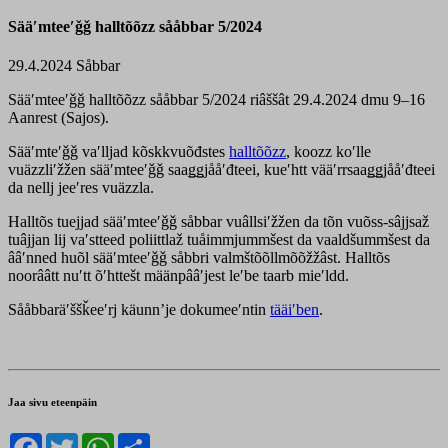
Sääʹmteeʹǧǧ halltõõzz sååbbar 5/2024
29.4.2024
Såbbar
Sääʹmteeʹǧǧ halltõõzz sååbbar 5/2024 riâššât 29.4.2024 dmu 9–16
Aanrest (Sajos).
Sääʹmteʹǧǧ vaʹlljad kõskkvuõđstes
halltõõzz
, koozz koʹlle
vuäzzliʹžžen sääʹmteeʹǧǧ saaǥǥjååʹđteei, kueʹhtt vääʹrrsaaǥǥjååʹđteei
da nellj jeeʹres vuäzzla.
Halltõs tuejjad sääʹmteeʹǧǧ såbbar vuâllsiʹžžen da tõn vuõss-sâjjsaž
tuâjjan lij vaʹstteed poliittlaž tuåimmjummšest da vaaldšummšest da
ââʹnned huõl sääʹmteeʹǧǧ såbbri valmštõõllmõõžžâst. Halltõs
noorââtt nuʹtt õʹhttešt määnpââʹjest leʹbe taarb mieʹldd.
Sååbbaräʹššǩeeʹrj käunnʼje dokumeeʹntin
tääiʹben
.
Jaa sivu eteenpäin
Facebook
Twitter
WhatsApp
Share