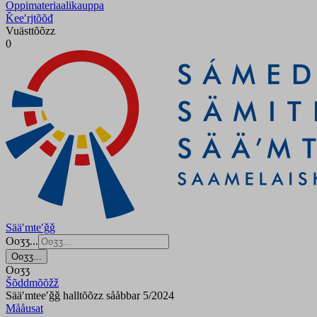
Oppimateriaalikauppa
Ǩeeʹrjtõõđ
Vuästtõõzz
0
Sääʹmteʹǧǧ
Ooʒʒ...
Ooʒʒ...
Ooʒʒ
Šõddmõõžž
Sääʹmteeʹǧǧ halltõõzz sååbbar 5/2024
Mååusat