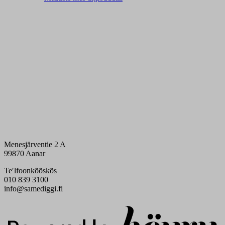
Menesjärventie 2 A
99870 Aanar
Teʹlfoonkõõskõs
010 839 3100
info@samediggi.fi
Digi- ja mainostoimisto Höyry Rovaniemi ja Oulu