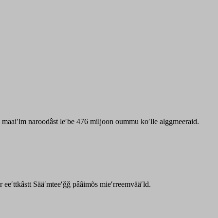
zz maaiʹlm naroodâst leʹbe 476 miljoon oummu koʹlle alggmeeraid.
ar eeʹttkâstt Sääʹmteeʹǧǧ pââimõs mieʹrreemvääʹld.