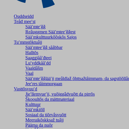
Ouddseidd
Teâđ meeʹst
Sääʹmteʹǧǧ
Reâuggmen Sääʹmteeʹǧǧest
Sääʹmkulttuurkõõskõs Sajos
Tuʹmmstõktuâjj
Sääʹmteeʹǧǧ sååbbar
Halltõs
Saaǥǥjååʹđteei
Luʹvddkååʹdd
Vaaldâšm
Vaal
Sääʹmteʹǧǧlääʹjj meâldlaž õhttsažtåimmam- da saǥstõõll
Jeeʹres tåimmorgaan
Vasttõsvuuʹd
Jieʹllemvueʹjj, vuõiggâdvuõtt da pirrõs
Škooultõs da mättmateriaal
Kulttuur
Sääʹmǩiõll
Sosiaal da tiõrvâsvuõtt
Meeraikõskksaž tuâjj
Päärna da nuõr