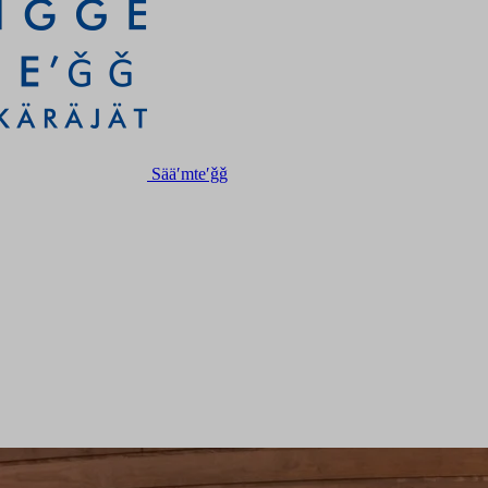
Sääʹmteʹǧǧ