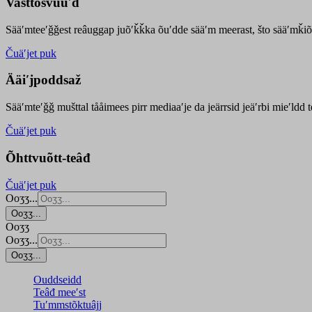
Vasttõsvuuʹd
Sääʹmteeʹǧǧest
reâuggap
juõʹǩǩka
õuʹdde
sääʹm meer
ast
, što sääʹmǩiõ
Čuäʹjet puk
Ääiʹjpoddsaž
Sääʹmteʹǧǧ mušttal tååimees pirr mediaaʹje da jeärrsid jeäʹrbi mieʹldd
Čuäʹjet puk
Õhttvuõtt-teâđ
Čuäʹjet puk
Ooʒʒ...
Ooʒʒ...
Ooʒʒ
Ooʒʒ...
Ooʒʒ...
Ouddseidd
Teâđ meeʹst
Tuʹmmstõktuâjj