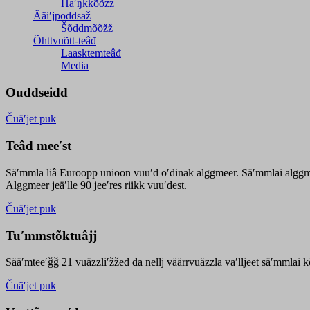
Haʹŋǩǩõõzz
Ääiʹjpoddsaž
Šõddmõõžž
Õhttvuõtt-teâđ
Laasktemteâđ
Media
Ouddseidd
Čuäʹjet puk
Teâđ meeʹst
Säʹmmla liâ Euroopp unioon vuuʹd oʹdinak alggmeer. Säʹmmlai alggme
Alggmeer jeäʹlle 90 jeeʹres riikk vuuʹdest.
Čuäʹjet puk
Tuʹmmstõktuâjj
Sääʹmteeʹǧǧ 21 vuäzzliʹžžed da nellj väärrvuäzzla vaʹlljeet säʹmmlai 
Čuäʹjet puk