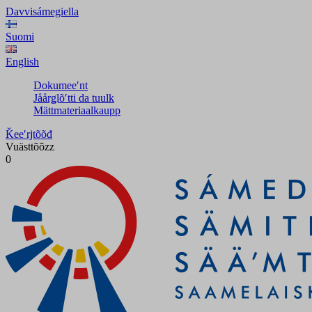
Davvisámegiella
Suomi
English
Dokumeeʹnt
Jåårǥlõʹtti da tuulk
Mättmateriaalkaupp
Ǩeeʹrjtõõđ
Vuästtõõzz
0