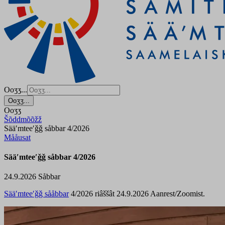
Ooʒʒ...
Ooʒʒ...
Ooʒʒ
Šõddmõõžž
Sääʹmteeʹǧǧ såbbar 4/2026
Mååusat
Sääʹmteeʹǧǧ såbbar 4/2026
24.9.2026
Såbbar
Sääʹmteeʹǧǧ sååbbar
4/2026 riâššât
24.9.2026
Aanrest/Zoomist.