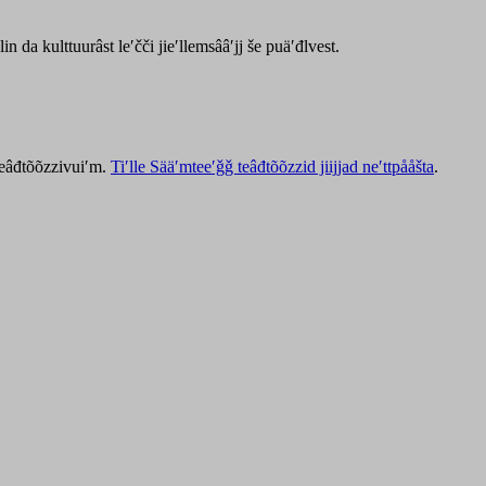
lin da kulttuurâst leʹčči jieʹllemsââʹjj še puäʹđlvest.
 teâđtõõzzivuiʹm.
Tiʹlle Sääʹmteeʹǧǧ teâđtõõzzid jiijjad neʹttpååšta
.