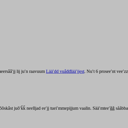
ersââʹjj lij juʹn raavuum
Lääʹdd vuâđđlääʹjjest
. Nuʹt 6 proseeʹnt veeʹ
kõõskâst juõʹǩǩ neelljad eeʹjj tueiʹmmepijjum vaalin. Sääʹmteeʹǧǧ sååbb