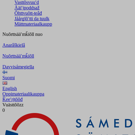
Vasttõsvuuʹd
Ääiʹjpoddsaž
Õhttvuõtt-teâđ
Jåårǥlõʹtti da tuulk
Mättmateriaalkaupp
Nuõrttsääʹmǩiõll
nuo
Anarâškielâ
Nuõrttsääʹmǩiõll
Davvisámegiella
Suomi
English
Oppimateriaalikauppa
Ǩeeʹrjtõõđ
Vuästtõõzz
0