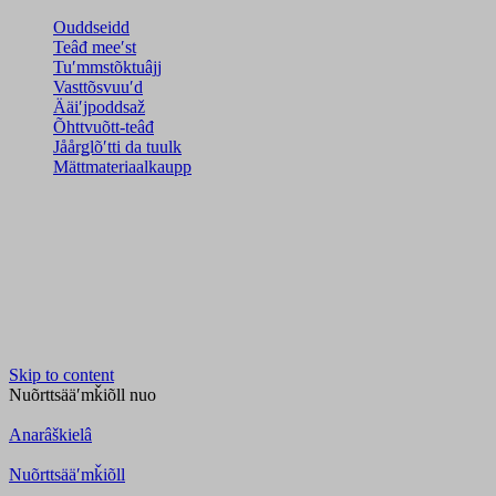
Ouddseidd
Teâđ meeʹst
Tuʹmmstõktuâjj
Vasttõsvuuʹd
Ääiʹjpoddsaž
Õhttvuõtt-teâđ
Jåårǥlõʹtti da tuulk
Mättmateriaalkaupp
Skip to content
Nuõrttsääʹmǩiõll
nuo
Anarâškielâ
Nuõrttsääʹmǩiõll