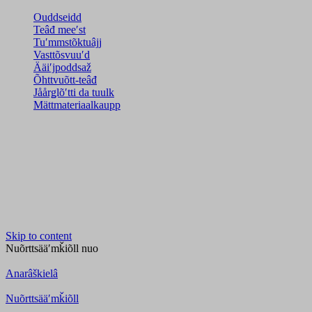
Ouddseidd
Teâđ meeʹst
Tuʹmmstõktuâjj
Vasttõsvuuʹd
Ääiʹjpoddsaž
Õhttvuõtt-teâđ
Jåårǥlõʹtti da tuulk
Mättmateriaalkaupp
Skip to content
Nuõrttsääʹmǩiõll
nuo
Anarâškielâ
Nuõrttsääʹmǩiõll