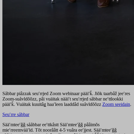
Såbbar piâzzak seuʹrrjed Zoom webinaar pääiʹǩ. Jiõk taarbâž jeeʹres
Zoom-suåvldõõzz, pâi vuäitak nääiʹt seuʹrrjed såbbar neʹttlookki
pääiʹǩ. Vuäitak kuuitâǥ haaʹleen laaddâd suåvldõõzz
Zoom seeidain
.
Seuʹrre såbbar
Sääʹmteeʹǧǧ sååbbar eeʹttkâstt Sääʹmteeʹǧǧ pââimõs
mieʹrreemvääʹld. Tõt noorââtt 4-5 vuâra eeʹjjest. Sääʹmteeʹǧǧ