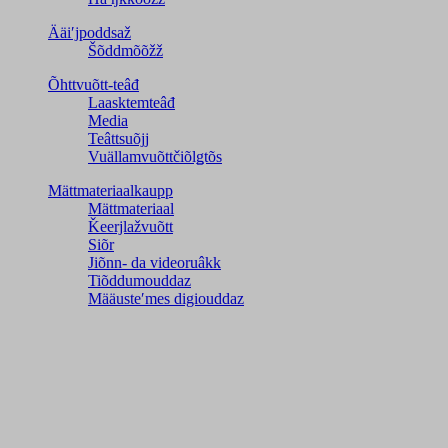
Ääiʹjpoddsaž
Šõddmõõžž
Õhttvuõtt-teâđ
Laasktemteâđ
Media
Teâttsuõjj
Vuällamvuõttčiõlǥtõs
Mättmateriaalkaupp
Mättmateriaal
Ǩeerjlažvuõtt
Siõr
Jiõnn- da videoruâkk
Tiõddumouddaz
Määusteʹmes digiouddaz