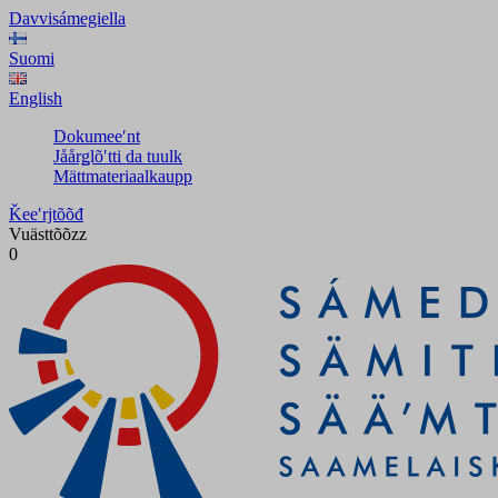
Davvisámegiella
Suomi
English
Dokumeeʹnt
Jåårǥlõʹtti da tuulk
Mättmateriaalkaupp
Ǩeeʹrjtõõđ
Vuästtõõzz
0