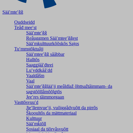
Sääʹmteʹǧǧ
Ouddseidd
Teâđ meeʹst
Sääʹmteʹǧǧ
Reâuggmen Sääʹmteeʹǧǧest
Sääʹmkulttuurkõõskõs Sajos
Tuʹmmstõktuâjj
Sääʹmteeʹǧǧ sååbbar
Halltõs
Saaǥǥjååʹđteei
Luʹvddkååʹdd
Vaaldâšm
Vaal
Sääʹmteʹǧǧlääʹjj meâldlaž õhttsažtåimmam- da
saǥstõõllâmõõlǥtõs
Jeeʹres tåimmorgaan
Vasttõsvuuʹd
Jieʹllemvueʹjj, vuõiggâdvuõtt da pirrõs
Škooultõs da mättmateriaal
Kulttuur
Sääʹmǩiõll
Sosiaal da tiõrvâsvuõtt