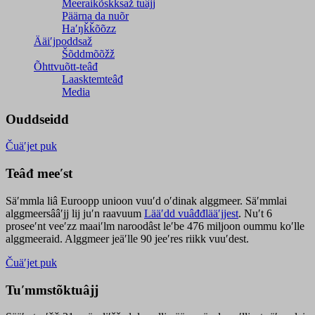
Meeraikõskksaž tuâjj
Päärna da nuõr
Haʹŋǩǩõõzz
Ääiʹjpoddsaž
Šõddmõõžž
Õhttvuõtt-teâđ
Laasktemteâđ
Media
Ouddseidd
Čuäʹjet puk
Teâđ meeʹst
Säʹmmla liâ Euroopp unioon vuuʹd oʹdinak alggmeer. Säʹmmlai
alggmeersââʹjj lij juʹn raavuum
Lääʹdd vuâđđlääʹjjest
. Nuʹt 6
proseeʹnt veeʹzz maaiʹlm naroodâst leʹbe 476 miljoon oummu koʹlle
alggmeeraid. Alggmeer jeäʹlle 90 jeeʹres riikk vuuʹdest.
Čuäʹjet puk
Tuʹmmstõktuâjj