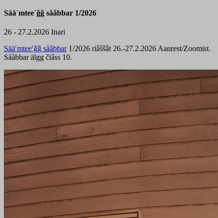
Sää´mtee´ǧǧ sååbbar 1/2026
26 - 27.2.2026
Inari
Sääʹmteeʹǧǧ sååbbar
1/2026 riâššât 26.-27.2.2026 Aanrest/Zoomist.
Sååbbar älgg čiâss 10.