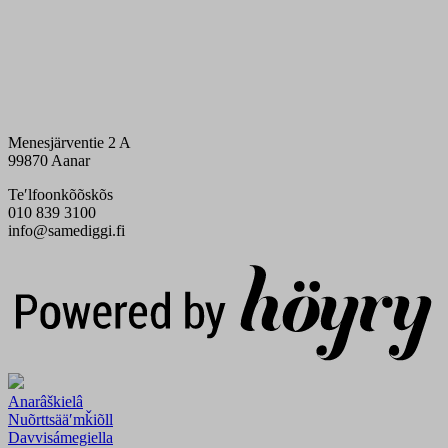
Menesjärventie 2 A
99870 Aanar
Teʹlfoonkõõskõs
010 839 3100
info@samediggi.fi
Digi- ja mainostoimisto Höyry Rovaniemi ja Oulu
Anarâškielâ
Nuõrttsääʹmǩiõll
Davvisámegiella