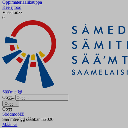
Oppimateriaalikauppa
Ǩeeʹrjtõõđ
Vuästtõõzz
0
Sääʹmteʹǧǧ
Ooʒʒ...
Ooʒʒ...
Ooʒʒ
Šõddmõõžž
Sää´mtee´ǧǧ sååbbar 1/2026
Mååusat