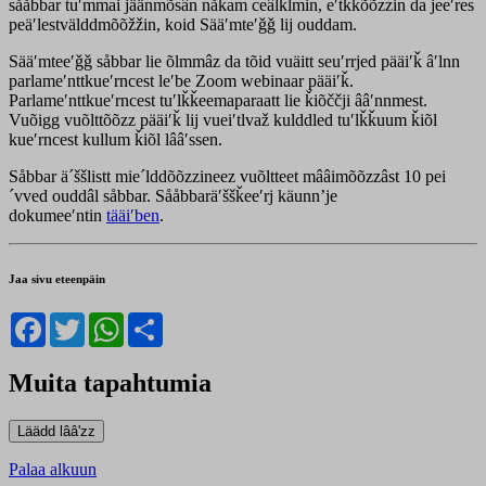
sååbbar tuʹmmai jäänmõsân nåkam ceâlklmin, eʹtǩǩõõzzin da jeeʹres
peäʹlestvälddmõõžžin, koid Sääʹmteʹǧǧ lij ouddam.
Sääʹmteeʹǧǧ såbbar lie õlmmâz da tõid vuäitt seuʹrrjed pääiʹǩ âʹlnn
parlameʹnttkueʹrncest leʹbe Zoom webinaar pääiʹǩ.
Parlameʹnttkueʹrncest tuʹlǩǩeemaparaatt lie ǩiõččji ââʹnnmest.
Vuõigg vuõlttõõzz pääiʹǩ lij vueiʹtlvaž kulddled tuʹlǩǩuum ǩiõl
kueʹrncest kullum ǩiõl lââʹssen.
Såbbar ä´ššlistt mie´lddõõzzineez vuõltteet mââimõõzzâst 10 pei
´vved ouddâl såbbar. Sååbbaräʹššǩeeʹrj käunnʼje
dokumeeʹntin
tääiʹben
.
Jaa sivu eteenpäin
Facebook
Twitter
WhatsApp
Share
Muita tapahtumia
Palaa alkuun