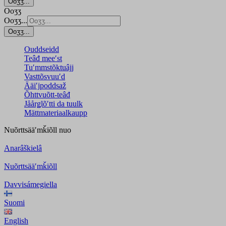
Ooʒʒ...
Ooʒʒ
Ooʒʒ...
Ooʒʒ...
Ouddseidd
Teâđ meeʹst
Tuʹmmstõktuâjj
Vasttõsvuuʹd
Ääiʹjpoddsaž
Õhttvuõtt-teâđ
Jåårǥlõʹtti da tuulk
Mättmateriaalkaupp
Nuõrttsääʹmǩiõll
nuo
Anarâškielâ
Nuõrttsääʹmǩiõll
Davvisámegiella
Suomi
English