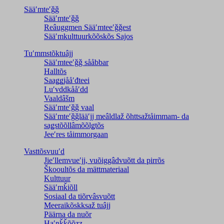
Sääʹmteʹǧǧ
Sääʹmteʹǧǧ
Reâuggmen Sääʹmteeʹǧǧest
Sääʹmkulttuurkõõskõs Sajos
Tuʹmmstõktuâjj
Sääʹmteeʹǧǧ sååbbar
Halltõs
Saaǥǥjååʹđteei
Luʹvddkååʹdd
Vaaldâšm
Sääʹmteʹǧǧ vaal
Sääʹmteʹǧǧlääʹjj meâldlaž õhttsažtåimmam- da
saǥstõõllâmõõlǥtõs
Jeeʹres tåimmorgaan
Vasttõsvuuʹd
Jieʹllemvueʹjj, vuõiggâdvuõtt da pirrõs
Škooultõs da mättmateriaal
Kulttuur
Sääʹmǩiõll
Sosiaal da tiõrvâsvuõtt
Meeraikõskksaž tuâjj
Päärna da nuõr
Haʹŋǩǩõõzz