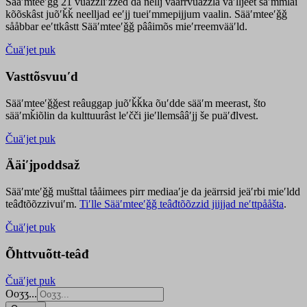
Sääʹmteeʹǧǧ 21 vuäzzliʹžžed da nellj väärrvuäzzla vaʹlljeet säʹmmlai
kõõskâst juõʹǩǩ neelljad eeʹjj tueiʹmmepijjum vaalin. Sääʹmteeʹǧǧ
sååbbar eeʹttkâstt Sääʹmteeʹǧǧ pââimõs mieʹrreemvääʹld.
Čuäʹjet puk
Vasttõsvuuʹd
Sääʹmteeʹǧǧest
reâuggap
juõʹǩǩka
õuʹdde
sääʹm meer
ast
, što
sääʹmǩiõlin da kulttuurâst leʹčči jieʹllemsââʹjj še puäʹđlvest.
Čuäʹjet puk
Ääiʹjpoddsaž
Sääʹmteʹǧǧ mušttal tååimees pirr mediaaʹje da jeärrsid jeäʹrbi mieʹldd
teâđtõõzzivuiʹm.
Tiʹlle Sääʹmteeʹǧǧ teâđtõõzzid jiijjad neʹttpååšta
.
Čuäʹjet puk
Õhttvuõtt-teâđ
Čuäʹjet puk
Ooʒʒ...