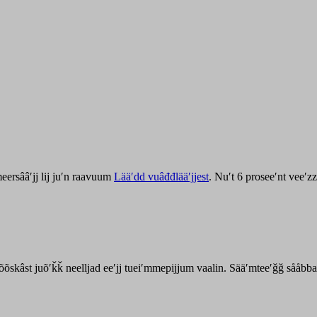
ersââʹjj lij juʹn raavuum
Lääʹdd vuâđđlääʹjjest
. Nuʹt 6 proseeʹnt veeʹ
kõõskâst juõʹǩǩ neelljad eeʹjj tueiʹmmepijjum vaalin. Sääʹmteeʹǧǧ sååbb