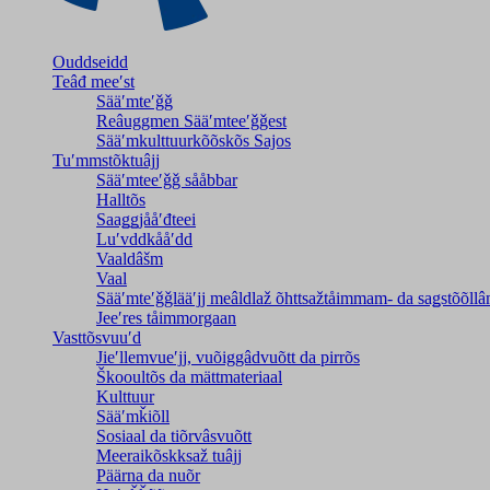
Ouddseidd
Teâđ meeʹst
Sääʹmteʹǧǧ
Reâuggmen Sääʹmteeʹǧǧest
Sääʹmkulttuurkõõskõs Sajos
Tuʹmmstõktuâjj
Sääʹmteeʹǧǧ sååbbar
Halltõs
Saaǥǥjååʹđteei
Luʹvddkååʹdd
Vaaldâšm
Vaal
Sääʹmteʹǧǧlääʹjj meâldlaž õhttsažtåimmam- da saǥstõõll
Jeeʹres tåimmorgaan
Vasttõsvuuʹd
Jieʹllemvueʹjj, vuõiggâdvuõtt da pirrõs
Škooultõs da mättmateriaal
Kulttuur
Sääʹmǩiõll
Sosiaal da tiõrvâsvuõtt
Meeraikõskksaž tuâjj
Päärna da nuõr