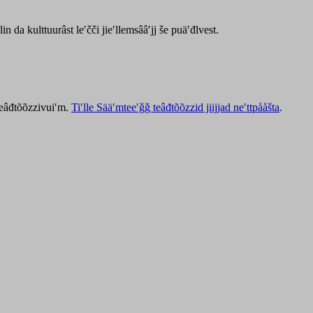
lin da kulttuurâst leʹčči jieʹllemsââʹjj še puäʹđlvest.
 teâđtõõzzivuiʹm.
Tiʹlle Sääʹmteeʹǧǧ teâđtõõzzid jiijjad neʹttpååšta
.