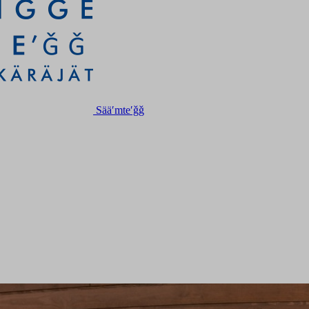
Sääʹmteʹǧǧ