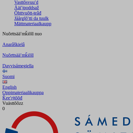
Vasttõsvuuʹd
Ääiʹjpoddsaž
Õhttvuõtt-teâđ
Jåårǥlõʹtti da tuulk
Mättmateriaalkaupp
Nuõrttsääʹmǩiõll
nuo
Anarâškielâ
Nuõrttsääʹmǩiõll
Davvisámegiella
Suomi
English
Oppimateriaalikauppa
Ǩeeʹrjtõõđ
Vuästtõõzz
0