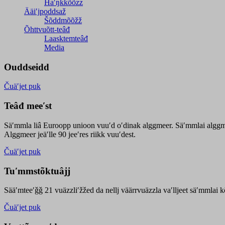
Haʹŋǩǩõõzz
Ääiʹjpoddsaž
Šõddmõõžž
Õhttvuõtt-teâđ
Laasktemteâđ
Media
Ouddseidd
Čuäʹjet puk
Teâđ meeʹst
Säʹmmla liâ Euroopp unioon vuuʹd oʹdinak alggmeer. Säʹmmlai alggme
Alggmeer jeäʹlle 90 jeeʹres riikk vuuʹdest.
Čuäʹjet puk
Tuʹmmstõktuâjj
Sääʹmteeʹǧǧ 21 vuäzzliʹžžed da nellj väärrvuäzzla vaʹlljeet säʹmmlai 
Čuäʹjet puk