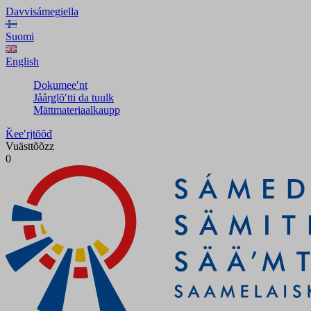
Davvisámegiella
Suomi
English
Dokumeeʹnt
Jåårǥlõʹtti da tuulk
Mättmateriaalkaupp
Ǩeeʹrjtõõđ
Vuästtõõzz
0