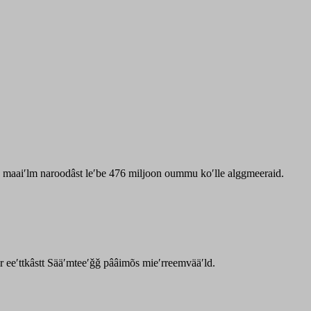
zz maaiʹlm naroodâst leʹbe 476 miljoon oummu koʹlle alggmeeraid.
ar eeʹttkâstt Sääʹmteeʹǧǧ pââimõs mieʹrreemvääʹld.