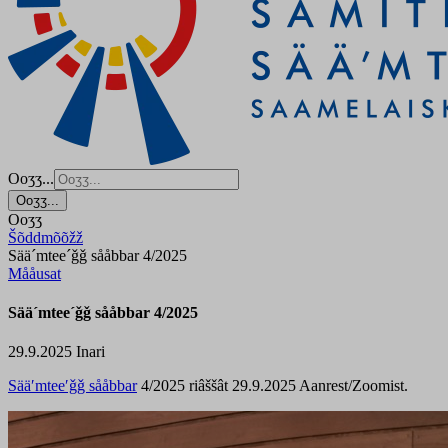
Ooʒʒ...
Ooʒʒ...
Ooʒʒ
Šõddmõõžž
Sää´mtee´ǧǧ sååbbar 4/2025
Mååusat
Sää´mtee´ǧǧ sååbbar 4/2025
29.9.2025
Inari
Sääʹmteeʹǧǧ sååbbar
4/2025 riâššât 29.9.2025 Aanrest/Zoomist.