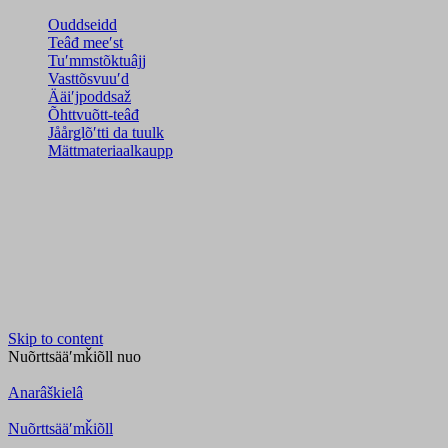
Ouddseidd
Teâđ meeʹst
Tuʹmmstõktuâjj
Vasttõsvuuʹd
Ääiʹjpoddsaž
Õhttvuõtt-teâđ
Jåårǥlõʹtti da tuulk
Mättmateriaalkaupp
Skip to content
Nuõrttsääʹmǩiõll
nuo
Anarâškielâ
Nuõrttsääʹmǩiõll