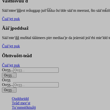
Vasttõsvuuʹd
Sääʹmteeʹǧǧest
reâuggap
juõʹǩǩka
õuʹdde
sääʹm meer
ast
, što sääʹmǩiõ
Čuäʹjet puk
Ääiʹjpoddsaž
Sääʹmteʹǧǧ mušttal tååimees pirr mediaaʹje da jeärrsid jeäʹrbi mieʹldd
Čuäʹjet puk
Õhttvuõtt-teâđ
Čuäʹjet puk
Ooʒʒ...
Ooʒʒ...
Ooʒʒ
Ooʒʒ...
Ooʒʒ...
Ouddseidd
Teâđ meeʹst
Tuʹmmstõktuâjj