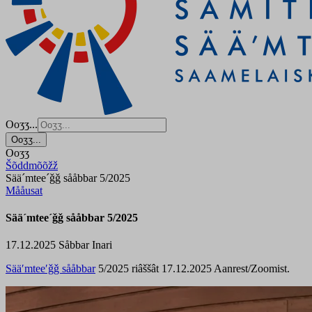
Ooʒʒ...
Ooʒʒ...
Ooʒʒ
Šõddmõõžž
Sää´mtee´ǧǧ sååbbar 5/2025
Mååusat
Sää´mtee´ǧǧ sååbbar 5/2025
17.12.2025
Såbbar
Inari
Sääʹmteeʹǧǧ sååbbar
5/2025 riâššât 17.12.2025 Aanrest/Zoomist.