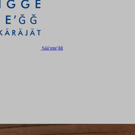
Sääʹmteʹǧǧ