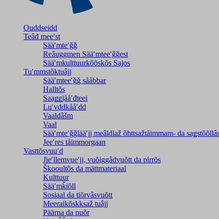
Ouddseidd
Teâđ meeʹst
Sääʹmteʹǧǧ
Reâuggmen Sääʹmteeʹǧǧest
Sääʹmkulttuurkõõskõs Sajos
Tuʹmmstõktuâjj
Sääʹmteeʹǧǧ sååbbar
Halltõs
Saaǥǥjååʹđteei
Luʹvddkååʹdd
Vaaldâšm
Vaal
Sääʹmteʹǧǧlääʹjj meâldlaž õhttsažtåimmam- da saǥstõõll
Jeeʹres tåimmorgaan
Vasttõsvuuʹd
Jieʹllemvueʹjj, vuõiggâdvuõtt da pirrõs
Škooultõs da mättmateriaal
Kulttuur
Sääʹmǩiõll
Sosiaal da tiõrvâsvuõtt
Meeraikõskksaž tuâjj
Päärna da nuõr