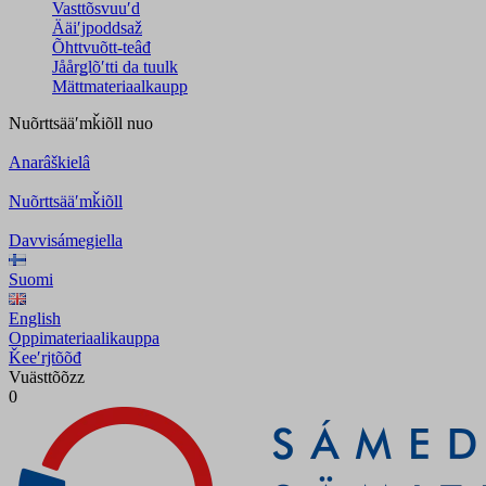
Vasttõsvuuʹd
Ääiʹjpoddsaž
Õhttvuõtt-teâđ
Jåårǥlõʹtti da tuulk
Mättmateriaalkaupp
Nuõrttsääʹmǩiõll
nuo
Anarâškielâ
Nuõrttsääʹmǩiõll
Davvisámegiella
Suomi
English
Oppimateriaalikauppa
Ǩeeʹrjtõõđ
Vuästtõõzz
0