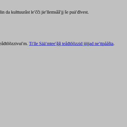
lin da kulttuurâst leʹčči jieʹllemsââʹjj še puäʹđlvest.
 teâđtõõzzivuiʹm.
Tiʹlle Sääʹmteeʹǧǧ teâđtõõzzid jiijjad neʹttpååšta
.