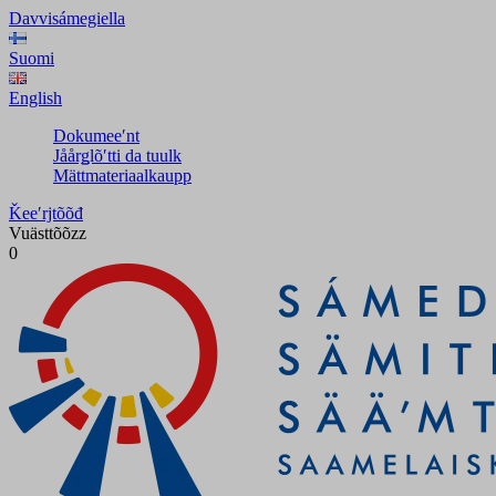
Davvisámegiella
Suomi
English
Dokumeeʹnt
Jåårǥlõʹtti da tuulk
Mättmateriaalkaupp
Ǩeeʹrjtõõđ
Vuästtõõzz
0