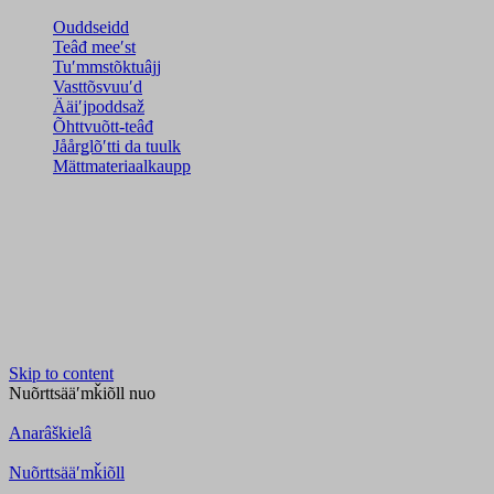
Ouddseidd
Teâđ meeʹst
Tuʹmmstõktuâjj
Vasttõsvuuʹd
Ääiʹjpoddsaž
Õhttvuõtt-teâđ
Jåårǥlõʹtti da tuulk
Mättmateriaalkaupp
Skip to content
Nuõrttsääʹmǩiõll
nuo
Anarâškielâ
Nuõrttsääʹmǩiõll