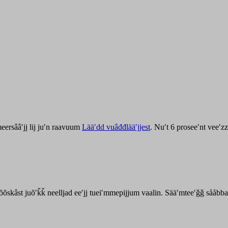
ersââʹjj lij juʹn raavuum
Lääʹdd vuâđđlääʹjjest
. Nuʹt 6 proseeʹnt veeʹ
kõõskâst juõʹǩǩ neelljad eeʹjj tueiʹmmepijjum vaalin. Sääʹmteeʹǧǧ sååbb