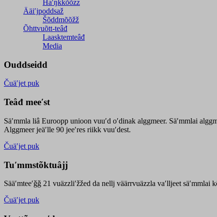
Haʹŋǩǩõõzz
Ääiʹjpoddsaž
Šõddmõõžž
Õhttvuõtt-teâđ
Laasktemteâđ
Media
Ouddseidd
Čuäʹjet puk
Teâđ meeʹst
Säʹmmla liâ Euroopp unioon vuuʹd oʹdinak alggmeer. Säʹmmlai alggme
Alggmeer jeäʹlle 90 jeeʹres riikk vuuʹdest.
Čuäʹjet puk
Tuʹmmstõktuâjj
Sääʹmteeʹǧǧ 21 vuäzzliʹžžed da nellj väärrvuäzzla vaʹlljeet säʹmmlai 
Čuäʹjet puk