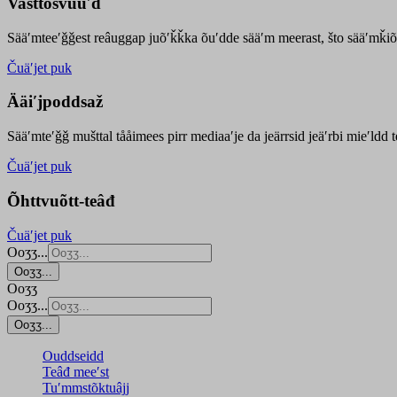
Vasttõsvuuʹd
Sääʹmteeʹǧǧest
reâuggap
juõʹǩǩka
õuʹdde
sääʹm meer
ast
, što sääʹmǩiõ
Čuäʹjet puk
Ääiʹjpoddsaž
Sääʹmteʹǧǧ mušttal tååimees pirr mediaaʹje da jeärrsid jeäʹrbi mieʹldd
Čuäʹjet puk
Õhttvuõtt-teâđ
Čuäʹjet puk
Ooʒʒ...
Ooʒʒ...
Ooʒʒ
Ooʒʒ...
Ooʒʒ...
Ouddseidd
Teâđ meeʹst
Tuʹmmstõktuâjj