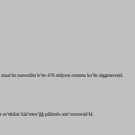
zz maaiʹlm naroodâst leʹbe 476 miljoon oummu koʹlle alggmeeraid.
ar eeʹttkâstt Sääʹmteeʹǧǧ pââimõs mieʹrreemvääʹld.