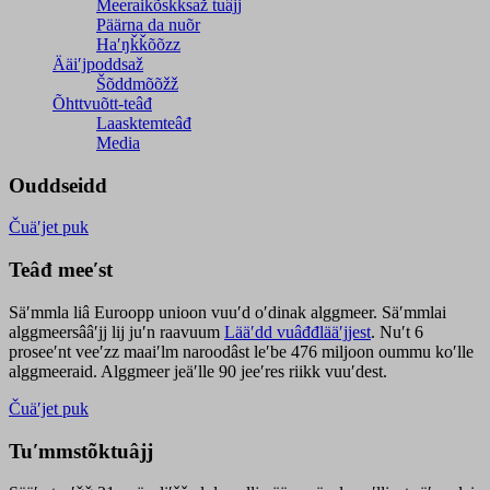
Meeraikõskksaž tuâjj
Päärna da nuõr
Haʹŋǩǩõõzz
Ääiʹjpoddsaž
Šõddmõõžž
Õhttvuõtt-teâđ
Laasktemteâđ
Media
Ouddseidd
Čuäʹjet puk
Teâđ meeʹst
Säʹmmla liâ Euroopp unioon vuuʹd oʹdinak alggmeer. Säʹmmlai
alggmeersââʹjj lij juʹn raavuum
Lääʹdd vuâđđlääʹjjest
. Nuʹt 6
proseeʹnt veeʹzz maaiʹlm naroodâst leʹbe 476 miljoon oummu koʹlle
alggmeeraid. Alggmeer jeäʹlle 90 jeeʹres riikk vuuʹdest.
Čuäʹjet puk
Tuʹmmstõktuâjj