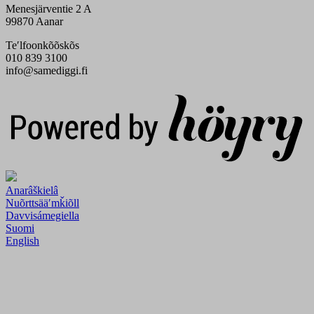
Menesjärventie 2 A
99870 Aanar
Teʹlfoonkõõskõs
010 839 3100
info@samediggi.fi
Digi- ja mainostoimisto Höyry Rovaniemi ja Oulu
Anarâškielâ
Nuõrttsääʹmǩiõll
Davvisámegiella
Suomi
English