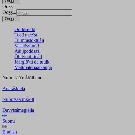
Ooʒʒ...
Ooʒʒ
Ooʒʒ...
Ooʒʒ...
Ouddseidd
Teâđ meeʹst
Tuʹmmstõktuâjj
Vasttõsvuuʹd
Ääiʹjpoddsaž
Õhttvuõtt-teâđ
Jåårǥlõʹtti da tuulk
Mättmateriaalkaupp
Nuõrttsääʹmǩiõll
nuo
Anarâškielâ
Nuõrttsääʹmǩiõll
Davvisámegiella
Suomi
English