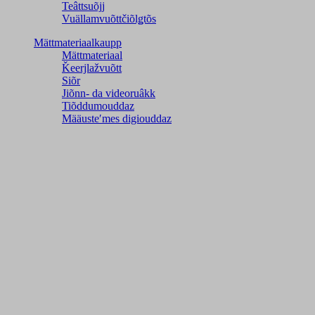
Teâttsuõjj
Vuällamvuõttčiõlǥtõs
Mättmateriaalkaupp
Mättmateriaal
Ǩeerjlažvuõtt
Siõr
Jiõnn- da videoruâkk
Tiõddumouddaz
Määusteʹmes digiouddaz