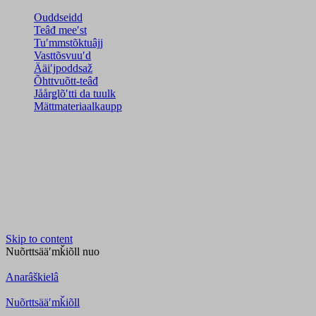
Ouddseidd
Teâđ meeʹst
Tuʹmmstõktuâjj
Vasttõsvuuʹd
Ääiʹjpoddsaž
Õhttvuõtt-teâđ
Jåårǥlõʹtti da tuulk
Mättmateriaalkaupp
Skip to content
Nuõrttsääʹmǩiõll
nuo
Anarâškielâ
Nuõrttsääʹmǩiõll