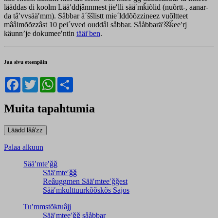
lääddas di koolm Lääʹddjânnmest jieʹlli sääʹmǩiõlid (nuõrtt-, aanar-
da tâʹvvsääʹmm). Såbbar ä´ššlistt mie´lddõõzzineez vuõltteet
mââimõõzzâst 10 pei´vved ouddâl såbbar. Sååbbaräʹššǩeeʹrj
käunnʼje dokumeeʹntin
tääiʹben
.
Jaa sivu eteenpäin
Facebook
Twitter
WhatsApp
Share
Muita tapahtumia
Palaa alkuun
Sääʹmteʹǧǧ
Sääʹmteʹǧǧ
Reâuggmen Sääʹmteeʹǧǧest
Sääʹmkulttuurkõõskõs Sajos
Tuʹmmstõktuâjj
Sääʹmteeʹǧǧ sååbbar