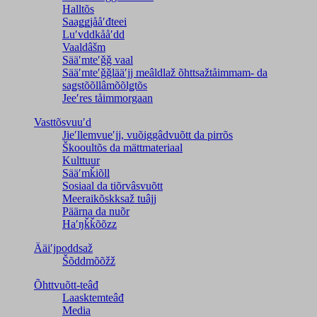
Halltõs
Saaǥǥjååʹđteei
Luʹvddkååʹdd
Vaaldâšm
Sääʹmteʹǧǧ vaal
Sääʹmteʹǧǧlääʹjj meâldlaž õhttsažtåimmam- da
saǥstõõllâmõõlǥtõs
Jeeʹres tåimmorgaan
Vasttõsvuuʹd
Jieʹllemvueʹjj, vuõiggâdvuõtt da pirrõs
Škooultõs da mättmateriaal
Kulttuur
Sääʹmǩiõll
Sosiaal da tiõrvâsvuõtt
Meeraikõskksaž tuâjj
Päärna da nuõr
Haʹŋǩǩõõzz
Ääiʹjpoddsaž
Šõddmõõžž
Õhttvuõtt-teâđ
Laasktemteâđ
Media