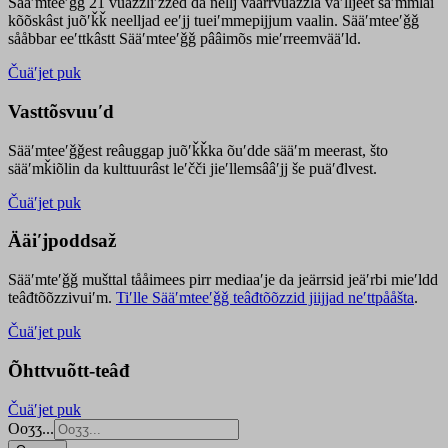
Sääʹmteeʹǧǧ 21 vuäzzliʹžžed da nellj väärrvuäzzla vaʹlljeet säʹmmlai
kõõskâst juõʹǩǩ neelljad eeʹjj tueiʹmmepijjum vaalin. Sääʹmteeʹǧǧ
sååbbar eeʹttkâstt Sääʹmteeʹǧǧ pââimõs mieʹrreemvääʹld.
Čuäʹjet puk
Vasttõsvuuʹd
Sääʹmteeʹǧǧest
reâuggap
juõʹǩǩka
õuʹdde
sääʹm meer
ast
, što
sääʹmǩiõlin da kulttuurâst leʹčči jieʹllemsââʹjj še puäʹđlvest.
Čuäʹjet puk
Ääiʹjpoddsaž
Sääʹmteʹǧǧ mušttal tååimees pirr mediaaʹje da jeärrsid jeäʹrbi mieʹldd
teâđtõõzzivuiʹm.
Tiʹlle Sääʹmteeʹǧǧ teâđtõõzzid jiijjad neʹttpååšta
.
Čuäʹjet puk
Õhttvuõtt-teâđ
Čuäʹjet puk
Ooʒʒ...