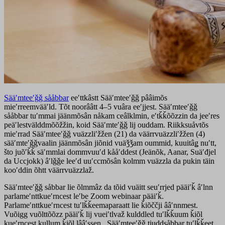
Sääʹmteeʹǧǧ sååbbar
eeʹttkâstt Sääʹmteeʹǧǧ pââimõs
mieʹrreemvääʹld. Tõt noorââtt 4–5 vuâra eeʹjjest. Sääʹmteeʹǧǧ
sååbbar tuʹmmai jäänmõsân nåkam ceâlklmin, eʹtǩǩõõzzin da jeeʹres
peäʹlestvälddmõõžžin, koid Sääʹmteʹǧǧ lij ouddam. Riikksuåvtõs
mieʹrrad Sääʹmteeʹǧǧ vuäzzliʹžžen (21) da väärrvuäzzliʹžžen (4)
sääʹmteʹǧǧvaalin jäänmõsân jiõnid vuäǯǯam oummid, kuuitâǥ nuʹtt,
što juõʹǩǩ säʹmmlai dommvuuʹd kååʹddest (Jeänõk, Aanar, Suäʹđjel
da Uccjokk) âʹlǧǧe leeʹd uuʹccmõsân kolmm vuäzzla da pukin täin
kooʹddin õhtt väärrvuäzzlaž.
Sääʹmteeʹǧǧ såbbar lie õlmmâz da tõid vuäitt seuʹrrjed pääiʹǩ âʹlnn
parlameʹnttkueʹrncest leʹbe Zoom webinaar pääiʹǩ.
Parlameʹnttkueʹrncest tuʹlǩǩeemaparaatt lie ǩiõččji ââʹnnmest.
Vuõigg vuõlttõõzz pääiʹǩ lij vueiʹtlvaž kulddled tuʹlǩǩuum ǩiõl
kueʹrncest kullum ǩiõl lââʹssen. Sääʹmteeʹǧǧ tiuddsåbbar tuʹlǩǩeet