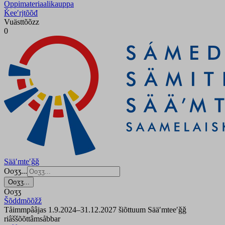
Oppimateriaalikauppa
Ǩeeʹrjtõõđ
Vuästtõõzz
0
Sääʹmteʹǧǧ
Ooʒʒ...
Ooʒʒ...
Ooʒʒ
Šõddmõõžž
Tåimmpââjas 1.9.2024–31.12.2027 šiõttuum Sääʹmteeʹǧǧ
riâššõõttâmsåbbar