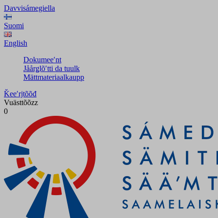
Davvisámegiella
Suomi
English
Dokumeeʹnt
Jåårǥlõʹtti da tuulk
Mättmateriaalkaupp
Ǩeeʹrjtõõđ
Vuästtõõzz
0