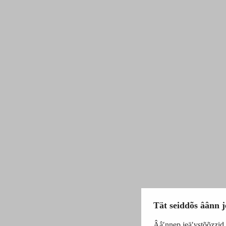
Tät seiddõs âânn j
Ââʹnnep jeäʹvstõõzzid m