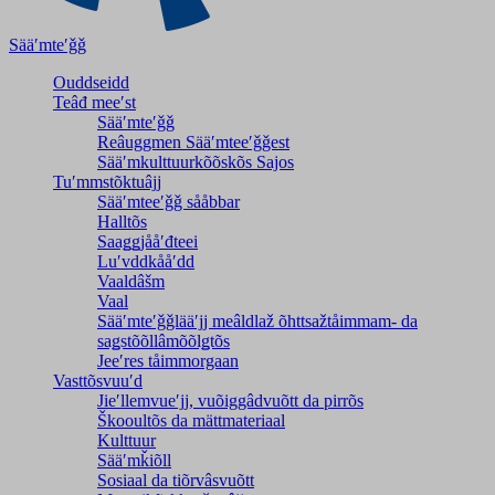
Sääʹmteʹǧǧ
Ouddseidd
Teâđ meeʹst
Sääʹmteʹǧǧ
Reâuggmen Sääʹmteeʹǧǧest
Sääʹmkulttuurkõõskõs Sajos
Tuʹmmstõktuâjj
Sääʹmteeʹǧǧ sååbbar
Halltõs
Saaǥǥjååʹđteei
Luʹvddkååʹdd
Vaaldâšm
Vaal
Sääʹmteʹǧǧlääʹjj meâldlaž õhttsažtåimmam- da
saǥstõõllâmõõlǥtõs
Jeeʹres tåimmorgaan
Vasttõsvuuʹd
Jieʹllemvueʹjj, vuõiggâdvuõtt da pirrõs
Škooultõs da mättmateriaal
Kulttuur
Sääʹmǩiõll
Sosiaal da tiõrvâsvuõtt