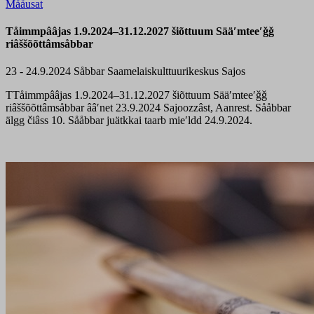
Mååusat
Tåimmpââjas 1.9.2024–31.12.2027 šiõttuum Sääʹmteeʹǧǧ
riâššõõttâmsåbbar
23 - 24.9.2024
Såbbar
Saamelaiskulttuurikeskus Sajos
TTåimmpââjas 1.9.2024–31.12.2027 šiõttuum Sääʹmteeʹǧǧ
riâššõõttâmsåbbar ââʹnet 23.9.2024 Sajoozzâst, Aanrest. Sååbbar
älgg čiâss 10. Sååbbar juätkkai taarb mieʹldd 24.9.2024.