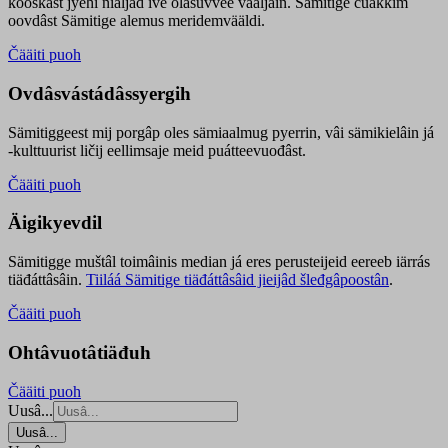
kooskâst jyehi niäljád ive olášuvvee vaaljâin. Sämitige čuákkim
oovdâst Sämitige alemus meridemvääldi.
Čääiti puoh
Ovdâsvástádâssyergih
Sämitiggeest mij porgâp oles sämiaalmug pyerrin, vâi sämikielâin já
-kulttuurist ličij eellimsaje meid puátteevuođâst.
Čääiti puoh
Äigikyevdil
Sämitigge muštâl toimâinis median já eres perusteijeid eereeb iärrás
tiäđáttâsâin.
Tiiláá Sämitige tiäđáttâsâid jieijâd šleđgâpoostân
.
Čääiti puoh
Ohtâvuotâtiäđuh
Čääiti puoh
Uusâ...
Uusâ...