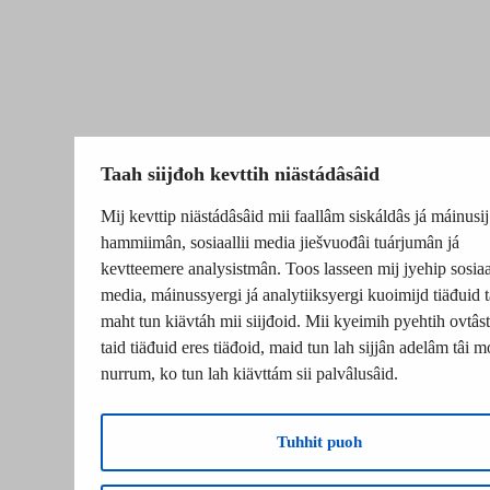
Taah siijđoh kevttih niästádâsâid
Mij kevttip niästádâsâid mii faallâm siskáldâs já máinusij
hammiimân, sosiaallii media jiešvuođâi tuárjumân já
kevtteemere analysistmân. Toos lasseen mij jyehip sosiaal
media, máinussyergi já analytiiksyergi kuoimijd tiäđuid t
maht tun kiävtáh mii siijđoid. Mii kyeimih pyehtih ovtâsti
taid tiäđuid eres tiäđoid, maid tun lah sijjân adelâm tâi m
nurrum, ko tun lah kiävttám sii palvâlusâid.
Tuhhit puoh