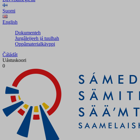
Suomi
English
Dokumenteh
Jurgâleijeeh já tuulhah
Oppâmaterialkävppi
Čáládât
Uástuskoori
0