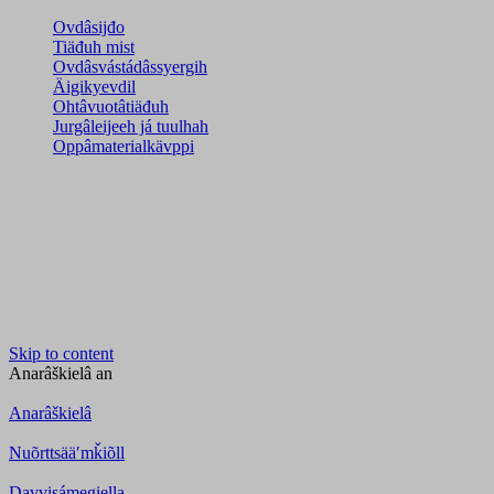
Ovdâsijđo
Tiäđuh mist
Ovdâsvástádâssyergih
Äigikyevdil
Ohtâvuotâtiäđuh
Jurgâleijeeh já tuulhah
Oppâmaterialkävppi
Skip to content
Anarâškielâ
an
Anarâškielâ
Nuõrttsääʹmǩiõll
Davvisámegiella