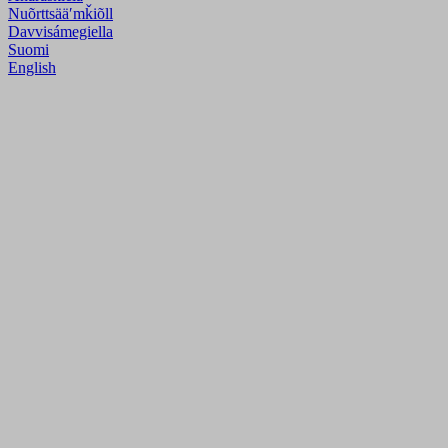
Nuõrttsääʹmǩiõll
Davvisámegiella
Suomi
English