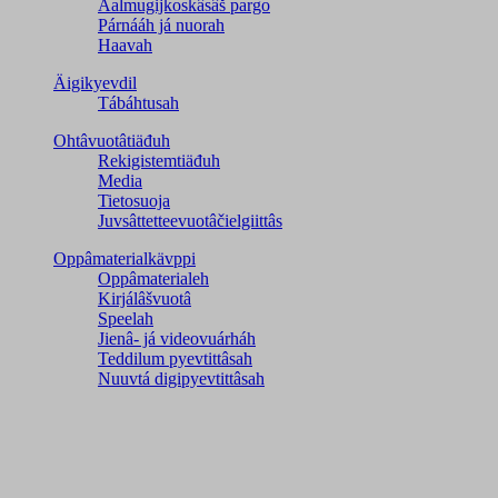
Aalmugijkoskâsâš pargo
Párnááh já nuorah
Haavah
Äigikyevdil
Tábáhtusah
Ohtâvuotâtiäđuh
Rekigistemtiäđuh
Media
Tietosuoja
Juvsâttetteevuotâčielgiittâs
Oppâmaterialkävppi
Oppâmaterialeh
Kirjálâšvuotâ
Speelah
Jienâ- já videovuárháh
Teddilum pyevtittâsah
Nuuvtá digipyevtittâsah