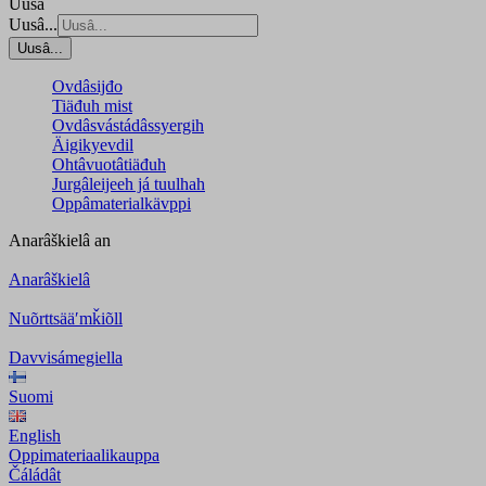
Uusâ
Uusâ...
Uusâ...
Ovdâsijđo
Tiäđuh mist
Ovdâsvástádâssyergih
Äigikyevdil
Ohtâvuotâtiäđuh
Jurgâleijeeh já tuulhah
Oppâmaterialkävppi
Anarâškielâ
an
Anarâškielâ
Nuõrttsääʹmǩiõll
Davvisámegiella
Suomi
English
Oppimateriaalikauppa
Čáládât