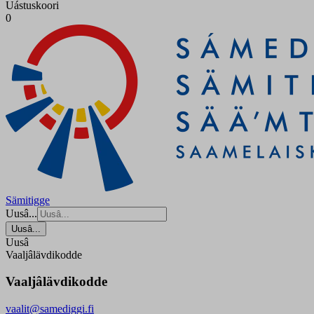
Uástuskoori
0
Sämitigge
Uusâ...
Uusâ...
Uusâ
Vaaljâlävdikodde
Vaaljâlävdikodde
vaalit@samediggi.fi