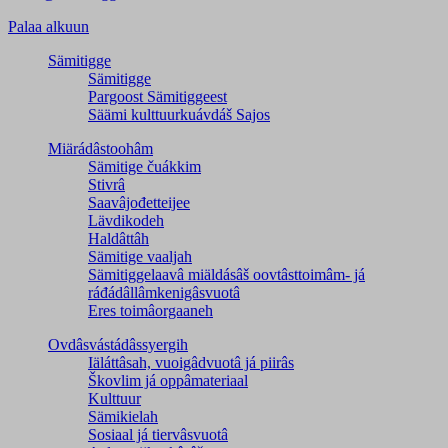
Palaa alkuun
Sämitigge
Sämitigge
Pargoost Sämitiggeest
Säämi kulttuurkuávdáš Sajos
Miärádâstoohâm
Sämitige čuákkim
Stivrâ
Saavâjođetteijee
Lävdikodeh
Haldâttâh
Sämitige vaaljah
Sämitiggelaavâ miäldásâš oovtâsttoimâm- já
ráđádâllâmkenigâsvuotâ
Eres toimâorgaaneh
Ovdâsvástádâssyergih
Iäláttâsah, vuoigâdvuotâ já piirâs
Škovlim já oppâmateriaal
Kulttuur
Sämikielah
Sosiaal já tiervâsvuotâ