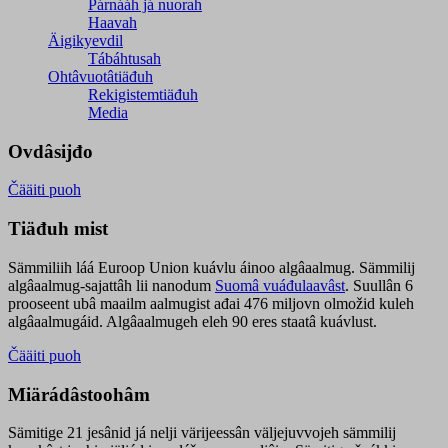
Párnááh já nuorah
Haavah
Äigikyevdil
Tábáhtusah
Ohtâvuotâtiäđuh
Rekigistemtiäđuh
Media
Ovdâsijđo
Čääiti puoh
Tiäđuh mist
Sämmiliih láá Euroop Union kuávlu áinoo algâaalmug. Sämmilij
algâaalmug-sajattâh lii nanodum
Suomâ vuáđulaavâst
. Suullân 6
prooseent ubâ maailm aalmugist ađai 476 miljovn olmožid kuleh
algâaalmugáid. Algâaalmugeh eleh 90 eres staatâ kuávlust.
Čääiti puoh
Miärádâstoohâm
Sämitige 21 jesânid já nelji värijeessân väljejuvvojeh sämmilij