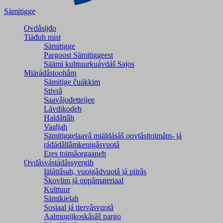
Sämitigge
Ovdâsijđo
Tiäđuh mist
Sämitigge
Pargoost Sämitiggeest
Säämi kulttuurkuávdáš Sajos
Miärádâstoohâm
Sämitige čuákkim
Stivrâ
Saavâjođetteijee
Lävdikodeh
Haldâttâh
Vaaljah
Sämitiggelaavâ miäldásâš oovtâsttoimâm- já
ráđádâllâmkenigâsvuotâ
Eres toimâorgaaneh
Ovdâsvástádâssyergih
Iäláttâsah, vuoigâdvuotâ já piirâs
Škovlim já oppâmateriaal
Kulttuur
Sämikielah
Sosiaal já tiervâsvuotâ
Aalmugijkoskâsâš pargo