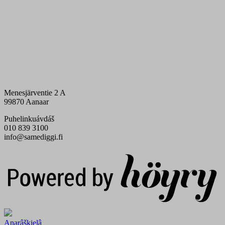
Menesjärventie 2 A
99870 Aanaar
Puhelinkuávdáš
010 839 3100
info@samediggi.fi
Digi- ja mainostoimisto Höyry Rovaniemi ja Oulu
Anarâškielâ