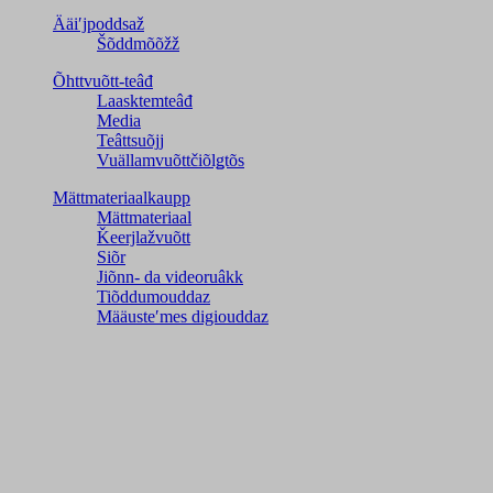
Ääiʹjpoddsaž
Šõddmõõžž
Õhttvuõtt-teâđ
Laasktemteâđ
Media
Teâttsuõjj
Vuällamvuõttčiõlǥtõs
Mättmateriaalkaupp
Mättmateriaal
Ǩeerjlažvuõtt
Siõr
Jiõnn- da videoruâkk
Tiõddumouddaz
Määusteʹmes digiouddaz