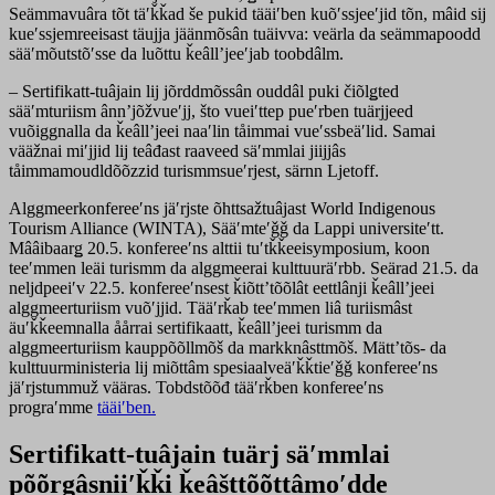
Seämmavuâra tõt täʹǩǩad še pukid tääiʹben kuõʹssjeeʹjid tõn, mâid sij
kueʹssjemreeisast täujja jäänmõsân tuäivva: veärla da seämmapoodd
sääʹmõutstõʹsse da luõttu ǩeâllʼjeeʹjab toobdâlm.
– Sertifikatt-tuâjain lij jõrddmõssân ouddâl puki čiõlǥted
sääʹmturiism ânnʼjõžvueʹjj, što vueiʹttep pueʹrben tuärjjeed
vuõiggnalla da ǩeâllʼjeei naaʹlin tåimmai vueʹssbeäʹlid. Samai
vääžnai miʹjjid lij teâđast raaveed säʹmmlai jiijjâs
tåimmamoudldõõzzid turismmsueʹrjest, särnn Ljetoff.
Alggmeerkonfereeʹns jäʹrjste õhttsažtuâjast World Indigenous
Tourism Alliance (WINTA), Sääʹmteʹǧǧ da Lappi universiteʹtt.
Mââibaarǥ 20.5. konfereeʹns alttii tuʹtǩǩeeisymposium, koon
teeʹmmen leäi turismm da alggmeerai kulttuuräʹrbb. Seärad 21.5. da
neljdpeeiʹv 22.5. konfereeʹnsest ǩiõttʼtõõlât eettlânji ǩeâllʼjeei
alggmeerturiism vuõʹjjid. Tääʹrǩab teeʹmmen liâ turiismâst
äuʹǩǩeemnalla åårrai sertifikaatt, ǩeâllʼjeei turismm da
alggmeerturiism kauppõõllmõš da markknâsttmõš. Mättʼtõs- da
kulttuurministeria lij miõttâm spesiaalveäʹǩǩtieʹǧǧ konfereeʹns
jäʹrjstummuž vääras. Tobdstõõđ tääʹrǩben konfereeʹns
prograʹmme
tääiʹben.
Sertifikatt-tuâjain tuärj säʹmmlai
põõrǥâsniiʹǩǩi ǩeâšttõõttâmoʹdde