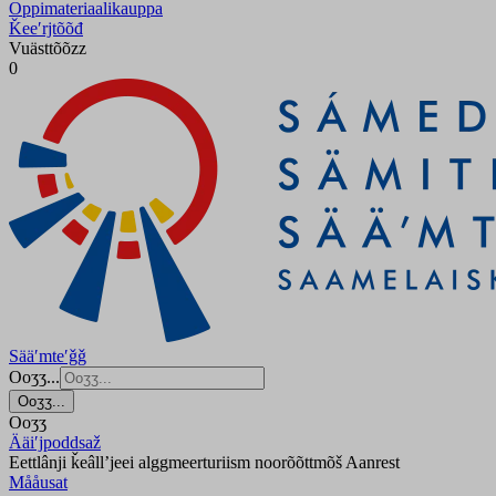
Oppimateriaalikauppa
Ǩeeʹrjtõõđ
Vuästtõõzz
0
Sääʹmteʹǧǧ
Ooʒʒ...
Ooʒʒ...
Ooʒʒ
Ääiʹjpoddsaž
Eettlânji ǩeâllʼjeei alggmeerturiism noorõõttmõš Aanrest
Mååusat