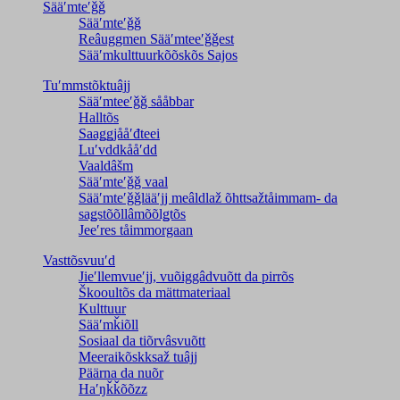
Sääʹmteʹǧǧ
Sääʹmteʹǧǧ
Reâuggmen Sääʹmteeʹǧǧest
Sääʹmkulttuurkõõskõs Sajos
Tuʹmmstõktuâjj
Sääʹmteeʹǧǧ sååbbar
Halltõs
Saaǥǥjååʹđteei
Luʹvddkååʹdd
Vaaldâšm
Sääʹmteʹǧǧ vaal
Sääʹmteʹǧǧlääʹjj meâldlaž õhttsažtåimmam- da
saǥstõõllâmõõlǥtõs
Jeeʹres tåimmorgaan
Vasttõsvuuʹd
Jieʹllemvueʹjj, vuõiggâdvuõtt da pirrõs
Škooultõs da mättmateriaal
Kulttuur
Sääʹmǩiõll
Sosiaal da tiõrvâsvuõtt
Meeraikõskksaž tuâjj
Päärna da nuõr
Haʹŋǩǩõõzz