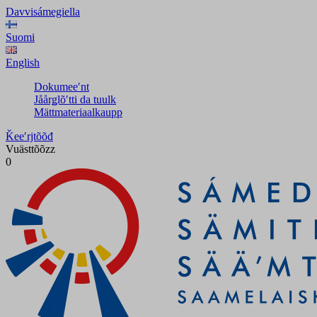
Davvisámegiella
Suomi
English
Dokumeeʹnt
Jåårǥlõʹtti da tuulk
Mättmateriaalkaupp
Ǩeeʹrjtõõđ
Vuästtõõzz
0