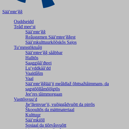
Sääʹmteʹǧǧ
Ouddseidd
Teâđ meeʹst
Sääʹmteʹǧǧ
Reâuggmen Sääʹmteeʹǧǧest
Sääʹmkulttuurkõõskõs Sajos
Tuʹmmstõktuâjj
Sääʹmteeʹǧǧ sååbbar
Halltõs
Saaǥǥjååʹđteei
Luʹvddkååʹdd
Vaaldâšm
Vaal
Sääʹmteʹǧǧlääʹjj meâldlaž õhttsažtåimmam- da
saǥstõõllâmõõlǥtõs
Jeeʹres tåimmorgaan
Vasttõsvuuʹd
Jieʹllemvueʹjj, vuõiggâdvuõtt da pirrõs
Škooultõs da mättmateriaal
Kulttuur
Sääʹmǩiõll
Sosiaal da tiõrvâsvuõtt