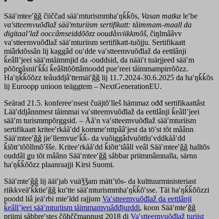
Sääʹmteeʹǧǧ čiiččad sääʹmturismmhaʹŋǩǩõs,
Vasan matka
leʹbe
vaʹstteemvuõđlaž sääʹmturiism sertifikatt: tåimmam-maall da
digitaalʼlaž ooccâmseiddõõzz ooudâsviikkmõš
, čiŋlmââvv
vaʹstteemvuõđlaž sääʹmturiism sertifikatt-tuõjju. Sertifikaatt
miârktõssân lij kaggâd ouʹdde vaʹstteemvuõđlaž da eettlânji
ǩeâllʼjeei sääʹmtåimmjid da -ouddsid, da nääiʹt tuärjjeed sääʹm
põõrǥâsniiʹǩǩi ǩeâšttõõttâmoodd pueʹreei tåimmampirrõõzz.
Haʹŋǩǩõõzz teâuddjâʹttemäiʹǧǧ lij 11.7.2024-30.6.2025 da haʹŋǩǩõs
lij Euroopp unioon teäggtem – NextGenerationEU.
Seärad 21.5. konfereeʹnsest čuäjtõʹlleš hämmaz ođđ sertifikaattâst
Lääʹddjânnmest tåimmai vaʹstteemvuõđlaž da eettlânji ǩeâllʼjeei
sääʹm turismmpõrggsid. – Ååʹn vaʹstteemvuõđlaž sääʹmturiism
sertifikaatt kriteeʹrkååʹdd kommeʹnttpââʹjest da töʹst tõt mâânn
Sääʹmteeʹǧǧ jieʹllemvueʹǩǩ- da vuõiggâdvuõttluʹvddkååʹdd
ǩiõttʼtõõllmõʹšše. Kriteeʹrkååʹdd ǩiõttʼtââll veâl Sääʹmteeʹǧǧ halltõs
ouddâl ǥu tõt mâânn Sääʹmteeʹǧǧ såbbar priimmâmnalla, särnn
haʹŋǩǩõõzz plaanraajji Kirsi Suomi.
Sääʹmteʹǧǧ lij ääiʹjab vuäǯǯam mättʼtõs- da kulttuurministeriast
riikkveäʹǩǩtieʹǧǧ kuʹtte sääʹmturismmhaʹŋǩǩõʹsse. Täi haʹŋǩǩõõzzi
poodd liâ jeäʹrbi mieʹldd rajjum
Vaʹstteemvuõđlaž da eettlânji
ǩeâllʼjeei sääʹmturiism tåimmamvuâđđjurddi
, koon Sääʹmteʹǧǧ
priimi såbbreʹstes čõhččmannust 2018 di
Vaʹstteemvuõđlaž turiist