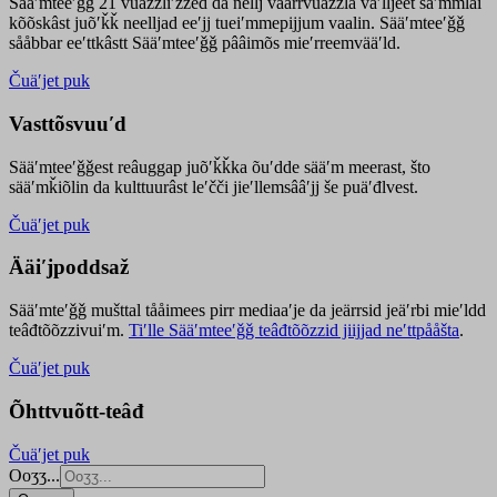
Sääʹmteeʹǧǧ 21 vuäzzliʹžžed da nellj väärrvuäzzla vaʹlljeet säʹmmlai
kõõskâst juõʹǩǩ neelljad eeʹjj tueiʹmmepijjum vaalin. Sääʹmteeʹǧǧ
sååbbar eeʹttkâstt Sääʹmteeʹǧǧ pââimõs mieʹrreemvääʹld.
Čuäʹjet puk
Vasttõsvuuʹd
Sääʹmteeʹǧǧest
reâuggap
juõʹǩǩka
õuʹdde
sääʹm meer
ast
, što
sääʹmǩiõlin da kulttuurâst leʹčči jieʹllemsââʹjj še puäʹđlvest.
Čuäʹjet puk
Ääiʹjpoddsaž
Sääʹmteʹǧǧ mušttal tååimees pirr mediaaʹje da jeärrsid jeäʹrbi mieʹldd
teâđtõõzzivuiʹm.
Tiʹlle Sääʹmteeʹǧǧ teâđtõõzzid jiijjad neʹttpååšta
.
Čuäʹjet puk
Õhttvuõtt-teâđ
Čuäʹjet puk
Ooʒʒ...