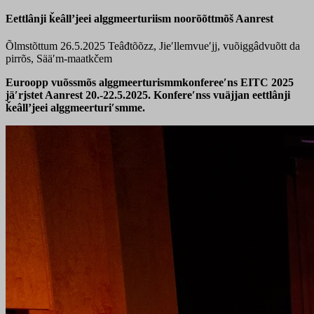
Eettlânji ǩeâllʼjeei alggmeerturiism noorõõttmõš Aanrest
Õlmstõttum 26.5.2025
Teâđtõõzz, Jieʹllemvueʹjj, vuõiggâdvuõtt da
pirrõs, Sääʹm-maatkčem
Euroopp vuõssmõs alggmeerturismmkonfereeʹns EITC 2025
jäʹrjstet Aanrest 20.-22.5.2025. Konfereʹnss vuäjjan eettlânji
ǩeâllʼjeei alggmeerturiʹsmme.