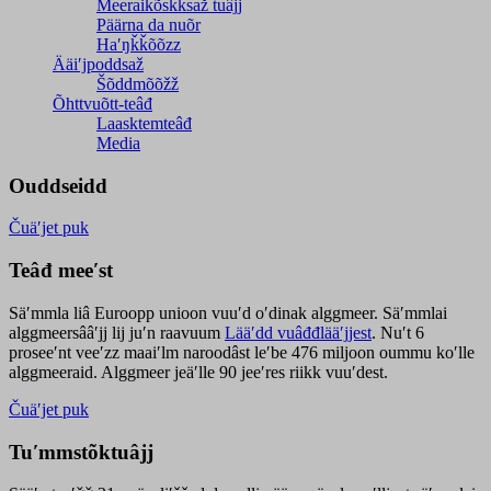
Meeraikõskksaž tuâjj
Päärna da nuõr
Haʹŋǩǩõõzz
Ääiʹjpoddsaž
Šõddmõõžž
Õhttvuõtt-teâđ
Laasktemteâđ
Media
Ouddseidd
Čuäʹjet puk
Teâđ meeʹst
Säʹmmla liâ Euroopp unioon vuuʹd oʹdinak alggmeer. Säʹmmlai
alggmeersââʹjj lij juʹn raavuum
Lääʹdd vuâđđlääʹjjest
. Nuʹt 6
proseeʹnt veeʹzz maaiʹlm naroodâst leʹbe 476 miljoon oummu koʹlle
alggmeeraid. Alggmeer jeäʹlle 90 jeeʹres riikk vuuʹdest.
Čuäʹjet puk
Tuʹmmstõktuâjj