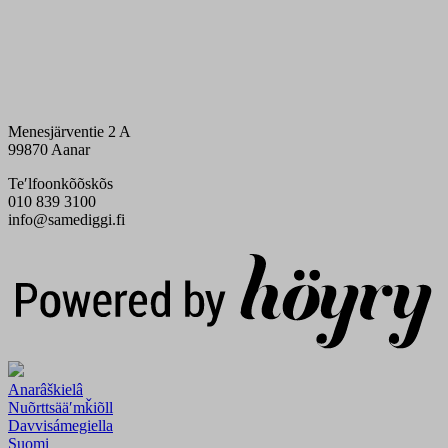
Menesjärventie 2 A
99870 Aanar
Teʹlfoonkõõskõs
010 839 3100
info@samediggi.fi
Digi- ja mainostoimisto Höyry Rovaniemi ja Oulu
Anarâškielâ
Nuõrttsääʹmǩiõll
Davvisámegiella
Suomi