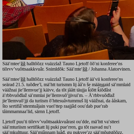
Sääʹmteeʹǧǧ halltõõzz vuäzzlaž Tauno Ljetoff õõʹni konfereeʹns
tiõrvvʼvuõttsaakkvuâr. Snimldõk: Sääʹmteʹǧǧ / Johanna Alatorvinen.
Sääʹmteeʹǧǧ halltõõzz vuäzzlaž Tauno Ljetoff ääʹvii konfereeʹns
seärad 21.5. tuõđeeʹl, mäʹhtt turismm lij ååʹn še määŋgaid säʹmmlaid
vääžnai jieʹllemvueʹjj käivv, da tõt jåått täujja ǩiõtt ǩiõđâst
äʹrbbvuõđlaž säʹmmlai jieʹllemvuõʹjjivuiʹm. – Äʹrbbvuõđlaž
jieʹllemvuõʹjji da turiism õʹhttesuåvtummuš lij vääžnai, da ååskam,
što sertifiâʹsttemtuâjain vueiʹttep raajjâd oouʹdab pueʹrab
tåimmamnaaʹlid, särnn Ljetoff.
Ljetoff puuʹti tiõrvvʼvuõttsaakkvuârast ouʹdde, mäʹhtt vaʹstteei
sääʹmturiism sertifikatt lij puki pueʹrren, ǥu tõt raavad nuʹt
sääʹmkulttuur, Sääʹmjânnam luâđ, ǥu pukveeʹzz sääʹmõutstõõzz.