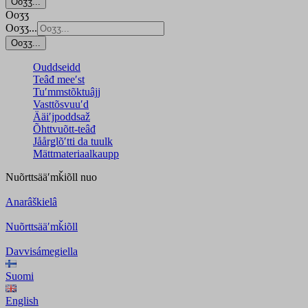
Ooʒʒ...
Ooʒʒ
Ooʒʒ...
Ooʒʒ...
Ouddseidd
Teâđ meeʹst
Tuʹmmstõktuâjj
Vasttõsvuuʹd
Ääiʹjpoddsaž
Õhttvuõtt-teâđ
Jåårǥlõʹtti da tuulk
Mättmateriaalkaupp
Nuõrttsääʹmǩiõll
nuo
Anarâškielâ
Nuõrttsääʹmǩiõll
Davvisámegiella
Suomi
English