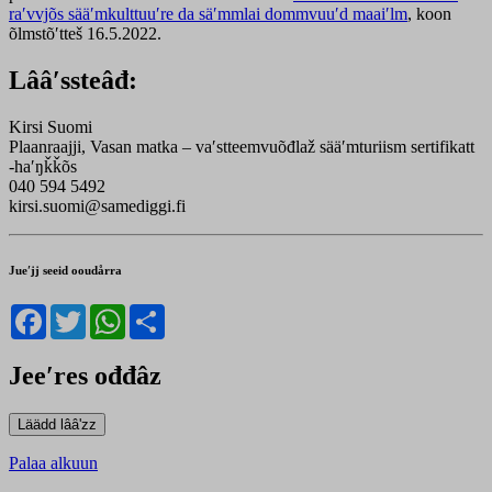
raʹvvjõs sääʹmkulttuuʹre da säʹmmlai dommvuuʹd maaiʹlm
, koon
õlmstõʹtteš 16.5.2022.
Lââʹssteâđ:
Kirsi Suomi
Plaanraajji, Vasan matka – vaʹstteemvuõđlaž sääʹmturiism sertifikatt
-haʹŋǩǩõs
040 594 5492
kirsi.suomi@samediggi.fi
Jueʹjj seeid ooudårra
Facebook
Twitter
WhatsApp
Share
Jeeʹres ođđâz
Palaa alkuun