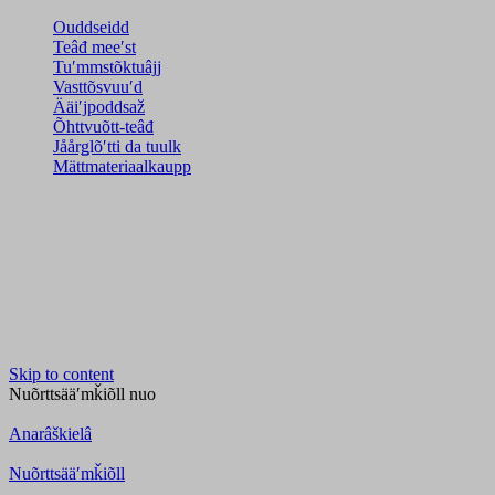
Ouddseidd
Teâđ meeʹst
Tuʹmmstõktuâjj
Vasttõsvuuʹd
Ääiʹjpoddsaž
Õhttvuõtt-teâđ
Jåårǥlõʹtti da tuulk
Mättmateriaalkaupp
Skip to content
Nuõrttsääʹmǩiõll
nuo
Anarâškielâ
Nuõrttsääʹmǩiõll