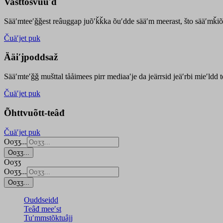
Vasttõsvuuʹd
Sääʹmteeʹǧǧest
reâuggap
juõʹǩǩka
õuʹdde
sääʹm meer
ast
, što sääʹmǩiõ
Čuäʹjet puk
Ääiʹjpoddsaž
Sääʹmteʹǧǧ mušttal tååimees pirr mediaaʹje da jeärrsid jeäʹrbi mieʹldd
Čuäʹjet puk
Õhttvuõtt-teâđ
Čuäʹjet puk
Ooʒʒ...
Ooʒʒ...
Ooʒʒ
Ooʒʒ...
Ooʒʒ...
Ouddseidd
Teâđ meeʹst
Tuʹmmstõktuâjj