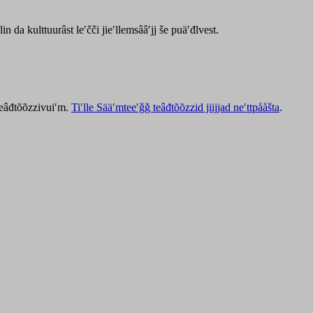
lin da kulttuurâst leʹčči jieʹllemsââʹjj še puäʹđlvest.
 teâđtõõzzivuiʹm.
Tiʹlle Sääʹmteeʹǧǧ teâđtõõzzid jiijjad neʹttpååšta
.