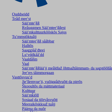
Ouddseidd
Teâđ meeʹst
Sääʹmteʹǧǧ
Reâuggmen Sääʹmteeʹǧǧest
Sääʹmkulttuurkõõskõs Sajos
Tuʹmmstõktuâjj
Sääʹmteeʹǧǧ sååbbar
Halltõs
Saaǥǥjååʹđteei
Luʹvddkååʹdd
Vaaldâšm
Vaal
Sääʹmteʹǧǧlääʹjj meâldlaž õhttsažtåimmam- da saǥstõõll
Jeeʹres tåimmorgaan
Vasttõsvuuʹd
Jieʹllemvueʹjj, vuõiggâdvuõtt da pirrõs
Škooultõs da mättmateriaal
Kulttuur
Sääʹmǩiõll
Sosiaal da tiõrvâsvuõtt
Meeraikõskksaž tuâjj
Päärna da nuõr