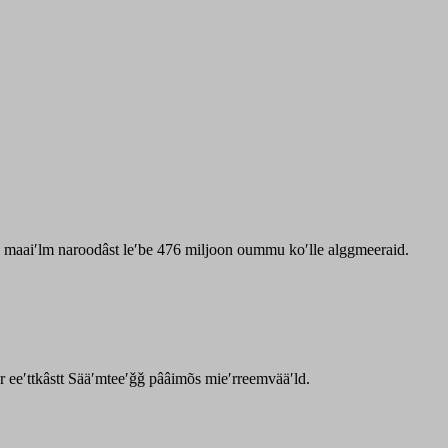
zz maaiʹlm naroodâst leʹbe 476 miljoon oummu koʹlle alggmeeraid.
ar eeʹttkâstt Sääʹmteeʹǧǧ pââimõs mieʹrreemvääʹld.