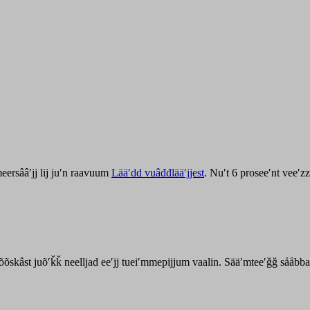
ersââʹjj lij juʹn raavuum
Lääʹdd vuâđđlääʹjjest
. Nuʹt 6 proseeʹnt veeʹ
kõõskâst juõʹǩǩ neelljad eeʹjj tueiʹmmepijjum vaalin. Sääʹmteeʹǧǧ sååbb