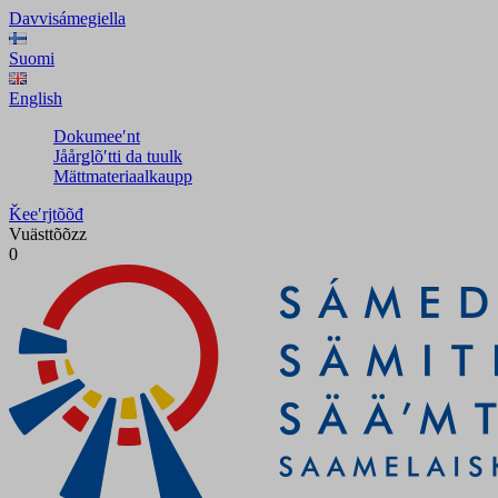
Davvisámegiella
Suomi
English
Dokumeeʹnt
Jåårǥlõʹtti da tuulk
Mättmateriaalkaupp
Ǩeeʹrjtõõđ
Vuästtõõzz
0