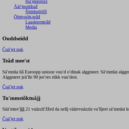
Haʹŋǩǩõõzz
Ääiʹjpoddsaž
Šõddmõõžž
Õhttvuõtt-teâđ
Laasktemteâđ
Media
Ouddseidd
Čuäʹjet puk
Teâđ meeʹst
Säʹmmla liâ Euroopp unioon vuuʹd oʹdinak alggmeer. Säʹmmlai alggme
Alggmeer jeäʹlle 90 jeeʹres riikk vuuʹdest.
Čuäʹjet puk
Tuʹmmstõktuâjj
Sääʹmteeʹǧǧ 21 vuäzzliʹžžed da nellj väärrvuäzzla vaʹlljeet säʹmmlai 
Čuäʹjet puk