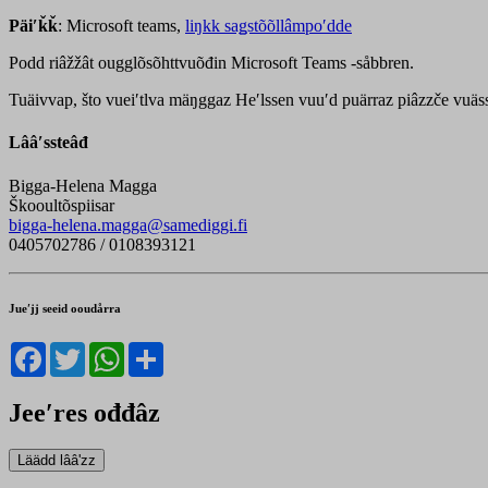
Päiʹǩǩ
: Microsoft teams,
liŋkk saǥstõõllâmpoʹdde
Podd riâžžât ougglõsõhttvuõđin Microsoft Teams -såbbren.
Tuäivvap, što vueiʹtlva mäŋggaz Heʹlssen vuuʹd puärraz piâzzče vuäss
Lââʹssteâđ
Bigga-Helena Magga
Škooultõspiisar
bigga-helena.magga@samediggi.fi
0405702786 / 0108393121
Jueʹjj seeid ooudårra
Facebook
Twitter
WhatsApp
Share
Jeeʹres ođđâz