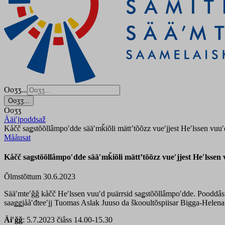
Ooʒʒ...
Ooʒʒ...
Ooʒʒ
Ääiʹjpoddsaž
Kåčč saǥstõõllâmpoʹdde sääʹmǩiõli mättʼtõõzz vueʹjjest Heʹlssen vuuʹ
Mååusat
Kåčč saǥstõõllâmpoʹdde sääʹmǩiõli mättʼtõõzz vueʹjjest Heʹlssen 
Õlmstõttum 30.6.2023
Sääʹmteʹǧǧ kåčč Heʹlssen vuuʹd puärrsid saǥstõõllâmpoʹdde. Pooddâst s
saaǥǥjååʹđteeʹjj Tuomas Aslak Juuso da škooultõspiisar Bigga-Helen
Äiʹǧǧ
: 5.7.2023 čiâss 14.00-15.30