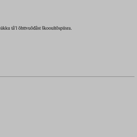
kku tâʹl õhttvuõđâst škooultõspiisra.