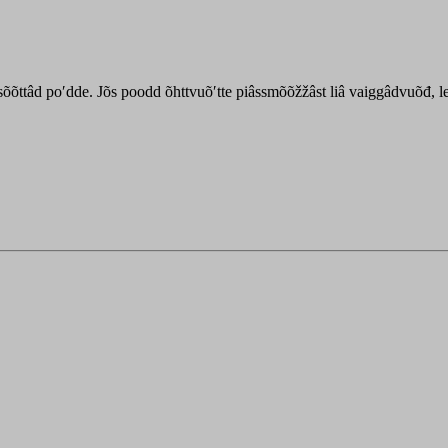
õõttâd poʹdde. Jõs poodd õhttvuõʹtte piâssmõõžžâst liâ vaiggâdvuõđ, leä