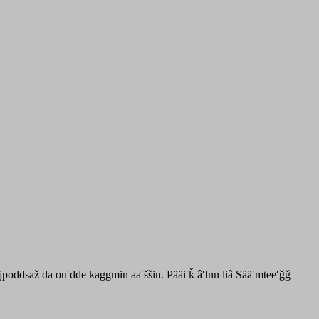
ʹjpoddsaž da ouʹdde kaggmin aaʹššin. Pääiʹǩ âʹlnn liâ Sääʹmteeʹǧǧ