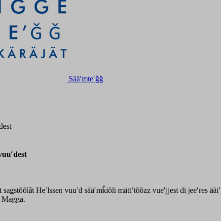
Sääʹmteʹǧǧ
dest
vuuʹdest
aǥstõõlât Heʹlssen vuuʹd sääʹmǩiõli mättʼtõõzz vueʹjjest di jeeʹres ääi
a Magga.