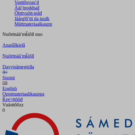
Vasttõsvuuʹd
Ääiʹjpoddsaž
Õhttvuõtt-teâđ
Jåårǥlõʹtti da tuulk
Mättmateriaalkaupp
Nuõrttsääʹmǩiõll
nuo
Anarâškielâ
Nuõrttsääʹmǩiõll
Davvisámegiella
Suomi
English
Oppimateriaalikauppa
Ǩeeʹrjtõõđ
Vuästtõõzz
0