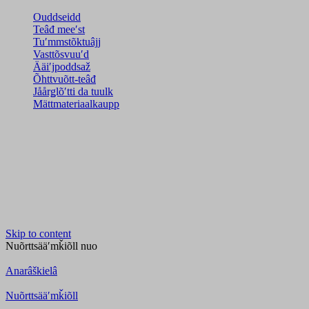
Ouddseidd
Teâđ meeʹst
Tuʹmmstõktuâjj
Vasttõsvuuʹd
Ääiʹjpoddsaž
Õhttvuõtt-teâđ
Jåårǥlõʹtti da tuulk
Mättmateriaalkaupp
Skip to content
Nuõrttsääʹmǩiõll
nuo
Anarâškielâ
Nuõrttsääʹmǩiõll