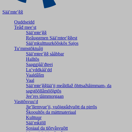
Sääʹmteʹǧǧ
Ouddseidd
Teâđ meeʹst
Sääʹmteʹǧǧ
Reâuggmen Sääʹmteeʹǧǧest
Sääʹmkulttuurkõõskõs Sajos
Tuʹmmstõktuâjj
Sääʹmteeʹǧǧ sååbbar
Halltõs
Saaǥǥjååʹđteei
Luʹvddkååʹdd
Vaaldâšm
Vaal
Sääʹmteʹǧǧlääʹjj meâldlaž õhttsažtåimmam- da
saǥstõõllâmõõlǥtõs
Jeeʹres tåimmorgaan
Vasttõsvuuʹd
Jieʹllemvueʹjj, vuõiggâdvuõtt da pirrõs
Škooultõs da mättmateriaal
Kulttuur
Sääʹmǩiõll
Sosiaal da tiõrvâsvuõtt