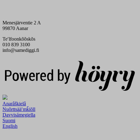
Menesjärventie 2 A
99870 Aanar
Teʹlfoonkõõskõs
010 839 3100
info@samediggi.fi
Digi- ja mainostoimisto Höyry Rovaniemi ja Oulu
Anarâškielâ
Nuõrttsääʹmǩiõll
Davvisámegiella
Suomi
English