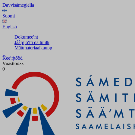
Davvisámegiella
Suomi
English
Dokumeeʹnt
Jåårǥlõʹtti da tuulk
Mättmateriaalkaupp
Ǩeeʹrjtõõđ
Vuästtõõzz
0