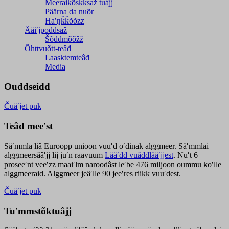
Meeraikõskksaž tuâjj
Päärna da nuõr
Haʹŋǩǩõõzz
Ääiʹjpoddsaž
Šõddmõõžž
Õhttvuõtt-teâđ
Laasktemteâđ
Media
Ouddseidd
Čuäʹjet puk
Teâđ meeʹst
Säʹmmla liâ Euroopp unioon vuuʹd oʹdinak alggmeer. Säʹmmlai
alggmeersââʹjj lij juʹn raavuum
Lääʹdd vuâđđlääʹjjest
. Nuʹt 6
proseeʹnt veeʹzz maaiʹlm naroodâst leʹbe 476 miljoon oummu koʹlle
alggmeeraid. Alggmeer jeäʹlle 90 jeeʹres riikk vuuʹdest.
Čuäʹjet puk
Tuʹmmstõktuâjj