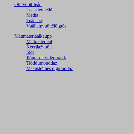
Õhttvuõtt-teâđ
Laasktemteâđ
Media
Teâttsuõjj
Vuällamvuõttčiõlǥtõs
Mättmateriaalkaupp
Mättmateriaal
Ǩeerjlažvuõtt
Siõr
Jiõnn- da videoruâkk
Tiõddumouddaz
Määusteʹmes digiouddaz