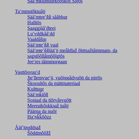
Sääʹmkulttuurkõõskõs Sajos
Tuʹmmstõktuâjj
Sääʹmteeʹǧǧ sååbbar
Halltõs
Saaǥǥjååʹđteei
Luʹvddkååʹdd
Vaaldâšm
Sääʹmteʹǧǧ vaal
Sääʹmteʹǧǧlääʹjj meâldlaž õhttsažtåimmam- da
saǥstõõllâmõõlǥtõs
Jeeʹres tåimmorgaan
Vasttõsvuuʹd
Jieʹllemvueʹjj, vuõiggâdvuõtt da pirrõs
Škooultõs da mättmateriaal
Kulttuur
Sääʹmǩiõll
Sosiaal da tiõrvâsvuõtt
Meeraikõskksaž tuâjj
Päärna da nuõr
Haʹŋǩǩõõzz
Ääiʹjpoddsaž
Šõddmõõžž