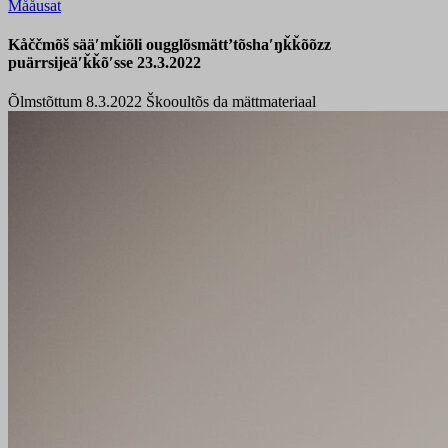
Mååusat
Kåččmõš sääʹmǩiõli ougglõsmättʼtõshaʹŋǩǩõõzz
puärrsijeäʹǩǩõʹsse 23.3.2022
Õlmstõttum 8.3.2022
Škooultõs da mättmateriaal