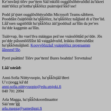
Ǩeʹnnvânji tiõrv pueʹttem Sääʹmǩiõli ougglõsõhttvuõđid äuʹǩǩeei
mättʼtõõzz piʹlotthaʹŋǩǩõõzz puärrsijeäʹǩǩõʹsse!
Podd jäʹrjstet ougglõsõhttvuõđin Microsoft Teams-såbbren.
Pooddâst čuäjtõõlât haʹŋǩǩõõzz, haʹŋǩǩõõzz tuâjjlaid di uʹčteeʹlid.
Lââʹssen saǥstõõlât haʹŋǩǩõõzz ääiʹjpoddsaž aaʹššin da jeeʹres
õuʹdde kaggmin aaʹššin.
Tuäivvap, što vueiʹtlva määŋgas peäʹsse vuässõõttâd poʹdde. Jõs
poʹdde piâssmõõžžâst liâ vaiggâdvuõđ, leäkku õhttvuõđâst
haʹŋǩǩõstuâjjlaid.
Koovvõõzzlaž vuäppõõzz prograamm
âânnmõʹšše
.
Pyeri puáttim! Tiõrv pueʹttem! Bures boahtin! Tervetuloa!
Lââʹssteâđ
:
Anni-Sofia Niittyvuopio, haʹŋǩǩõsjååʹđteei
Uʹccjooǥǥ kåʹdd
anni-sofia.niittyvuopio@edu.utsjoki.fi
040 701 2094
Arla Magga, haʹŋǩǩõskoordinaattor
Sää’mte’ǧǧ
arla.magga@samediggi.fi