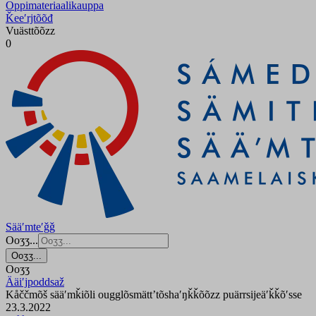
Oppimateriaalikauppa
Ǩeeʹrjtõõđ
Vuästtõõzz
0
Sääʹmteʹǧǧ
Ooʒʒ...
Ooʒʒ...
Ooʒʒ
Ääiʹjpoddsaž
Kåččmõš sääʹmǩiõli ougglõsmättʼtõshaʹŋǩǩõõzz puärrsijeäʹǩǩõʹsse
23.3.2022