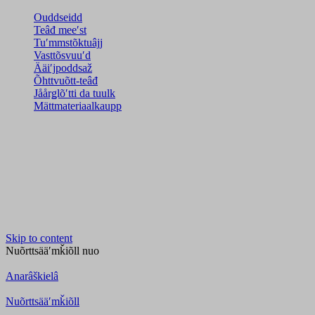
Ouddseidd
Teâđ meeʹst
Tuʹmmstõktuâjj
Vasttõsvuuʹd
Ääiʹjpoddsaž
Õhttvuõtt-teâđ
Jåårǥlõʹtti da tuulk
Mättmateriaalkaupp
Skip to content
Nuõrttsääʹmǩiõll
nuo
Anarâškielâ
Nuõrttsääʹmǩiõll