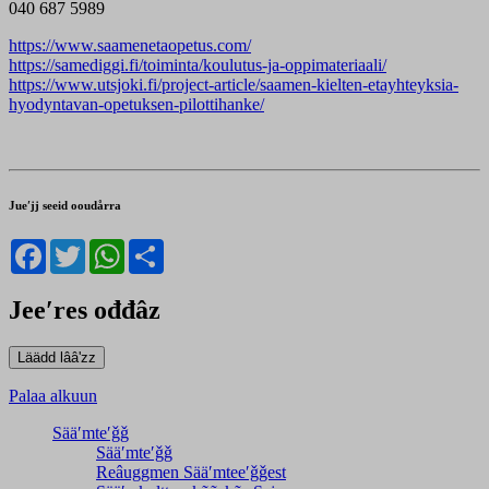
040 687 5989
https://www.saamenetaopetus.com/
https://samediggi.fi/toiminta/koulutus-ja-oppimateriaali/
https://www.utsjoki.fi/project-article/saamen-kielten-etayhteyksia-
hyodyntavan-opetuksen-pilottihanke/
Jueʹjj seeid ooudårra
Facebook
Twitter
WhatsApp
Share
Jeeʹres ođđâz
Palaa alkuun
Sääʹmteʹǧǧ
Sääʹmteʹǧǧ
Reâuggmen Sääʹmteeʹǧǧest