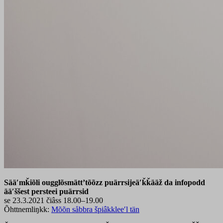
Sääʹmǩiõli ougglõsmättʼtõõzz puärrsijeäʹǩǩääž da infopodd
ääʹššest persteei puärrsid
se 23.3.2021 čiâss 18.00–19.00
Õhttnemliŋkk:
Mõõn såbbra špiâkkleeʹl tän