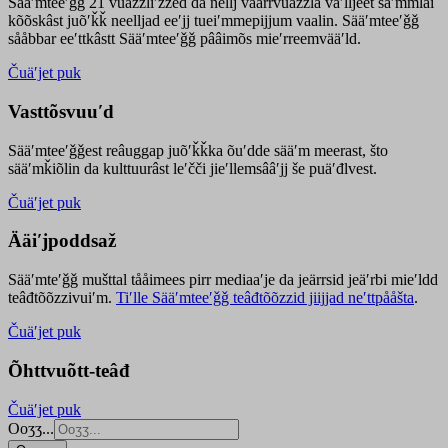
Sääʹmteeʹǧǧ 21 vuäzzliʹžžed da nellj väärrvuäzzla vaʹlljeet säʹmmlai
kõõskâst juõʹǩǩ neelljad eeʹjj tueiʹmmepijjum vaalin. Sääʹmteeʹǧǧ
sååbbar eeʹttkâstt Sääʹmteeʹǧǧ pââimõs mieʹrreemvääʹld.
Čuäʹjet puk
Vasttõsvuuʹd
Sääʹmteeʹǧǧest
reâuggap
juõʹǩǩka
õuʹdde
sääʹm meer
ast
, što
sääʹmǩiõlin da kulttuurâst leʹčči jieʹllemsââʹjj še puäʹđlvest.
Čuäʹjet puk
Ääiʹjpoddsaž
Sääʹmteʹǧǧ mušttal tååimees pirr mediaaʹje da jeärrsid jeäʹrbi mieʹldd
teâđtõõzzivuiʹm.
Tiʹlle Sääʹmteeʹǧǧ teâđtõõzzid jiijjad neʹttpååšta
.
Čuäʹjet puk
Õhttvuõtt-teâđ
Čuäʹjet puk
Ooʒʒ...