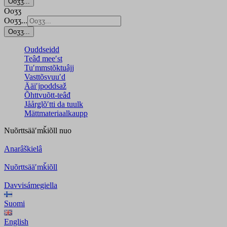
Ooʒʒ...
Ooʒʒ
Ooʒʒ...
Ooʒʒ...
Ouddseidd
Teâđ meeʹst
Tuʹmmstõktuâjj
Vasttõsvuuʹd
Ääiʹjpoddsaž
Õhttvuõtt-teâđ
Jåårǥlõʹtti da tuulk
Mättmateriaalkaupp
Nuõrttsääʹmǩiõll
nuo
Anarâškielâ
Nuõrttsääʹmǩiõll
Davvisámegiella
Suomi
English