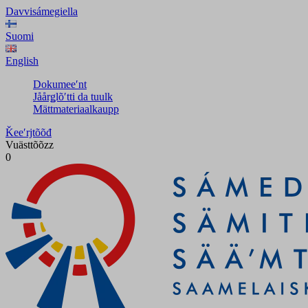
Davvisámegiella
Suomi
English
Dokumeeʹnt
Jåårǥlõʹtti da tuulk
Mättmateriaalkaupp
Ǩeeʹrjtõõđ
Vuästtõõzz
0