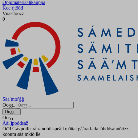
Oppimateriaalikauppa
Ǩeeʹrjtõõđ
Vuästtõõzz
0
Sääʹmteʹǧǧ
Ooʒʒ...
Ooʒʒ...
Ooʒʒ
Ääiʹjpoddsaž
Ođđ Gávpotfearán-mobiilspeâll mättat gåårad- da tåbddsannõõzz
kooum sääʹmǩiõʹlle