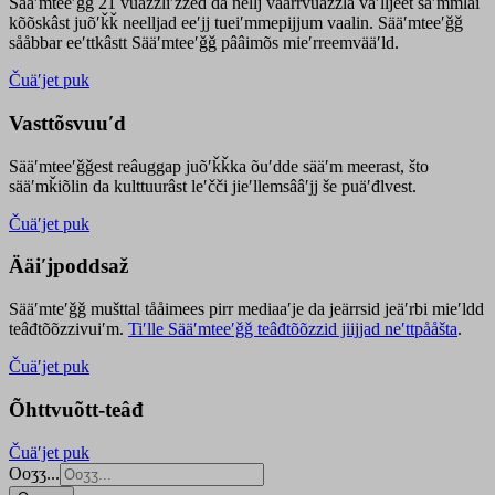
Sääʹmteeʹǧǧ 21 vuäzzliʹžžed da nellj väärrvuäzzla vaʹlljeet säʹmmlai
kõõskâst juõʹǩǩ neelljad eeʹjj tueiʹmmepijjum vaalin. Sääʹmteeʹǧǧ
sååbbar eeʹttkâstt Sääʹmteeʹǧǧ pââimõs mieʹrreemvääʹld.
Čuäʹjet puk
Vasttõsvuuʹd
Sääʹmteeʹǧǧest
reâuggap
juõʹǩǩka
õuʹdde
sääʹm meer
ast
, što
sääʹmǩiõlin da kulttuurâst leʹčči jieʹllemsââʹjj še puäʹđlvest.
Čuäʹjet puk
Ääiʹjpoddsaž
Sääʹmteʹǧǧ mušttal tååimees pirr mediaaʹje da jeärrsid jeäʹrbi mieʹldd
teâđtõõzzivuiʹm.
Tiʹlle Sääʹmteeʹǧǧ teâđtõõzzid jiijjad neʹttpååšta
.
Čuäʹjet puk
Õhttvuõtt-teâđ
Čuäʹjet puk
Ooʒʒ...