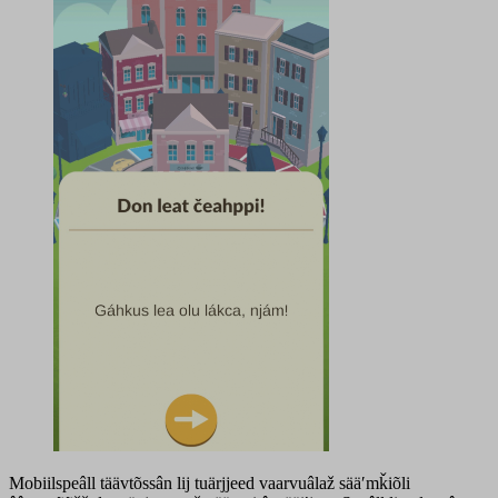
Mobiilspeâll täävtõssân lij tuärjjeed vaarvuâlaž sääʹmǩiõli