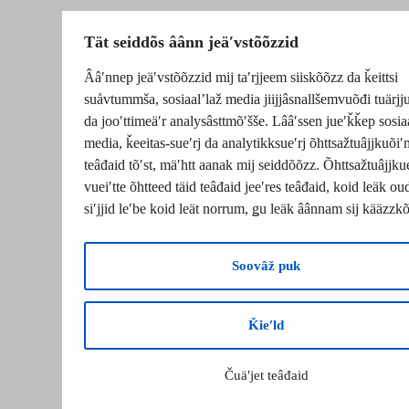
Tät seiddõs âânn jeäʹvstõõzzid
Ââʹnnep jeäʹvstõõzzid mij taʹrjjeem siiskõõzz da ǩeittsi
suåvtummša, sosiaalʼlaž media jiijjâsnallšemvuõđi tuärj
da jooʹttimeäʹr analysâsttmõʹšše. Lââʹssen jueʹǩǩep sosia
media, ǩeeitas-sueʹrj da analytikksueʹrj õhttsažtuâjjkuõiʹ
teâđaid tõʹst, mäʹhtt aanak mij seiddõõzz. Õhttsažtuâjjku
vueiʹtte õhtteed täid teâđaid jeeʹres teâđaid, koid leäk o
siʹjjid leʹbe koid leät norrum, ǥu leäk âânnam sij kääzzk
Soovâž puk
Ǩieʹld
Čuäʹjet teâđaid