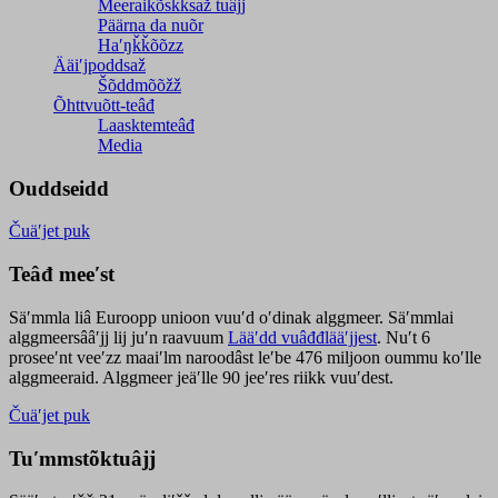
Meeraikõskksaž tuâjj
Päärna da nuõr
Haʹŋǩǩõõzz
Ääiʹjpoddsaž
Šõddmõõžž
Õhttvuõtt-teâđ
Laasktemteâđ
Media
Ouddseidd
Čuäʹjet puk
Teâđ meeʹst
Säʹmmla liâ Euroopp unioon vuuʹd oʹdinak alggmeer. Säʹmmlai
alggmeersââʹjj lij juʹn raavuum
Lääʹdd vuâđđlääʹjjest
. Nuʹt 6
proseeʹnt veeʹzz maaiʹlm naroodâst leʹbe 476 miljoon oummu koʹlle
alggmeeraid. Alggmeer jeäʹlle 90 jeeʹres riikk vuuʹdest.
Čuäʹjet puk
Tuʹmmstõktuâjj