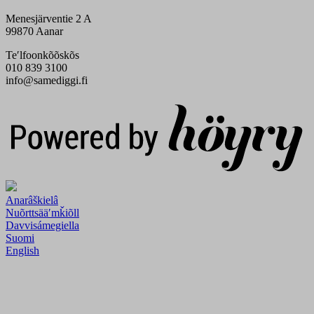
Menesjärventie 2 A
99870 Aanar
Teʹlfoonkõõskõs
010 839 3100
info@samediggi.fi
Digi- ja mainostoimisto Höyry Rovaniemi ja Oulu
Anarâškielâ
Nuõrttsääʹmǩiõll
Davvisámegiella
Suomi
English