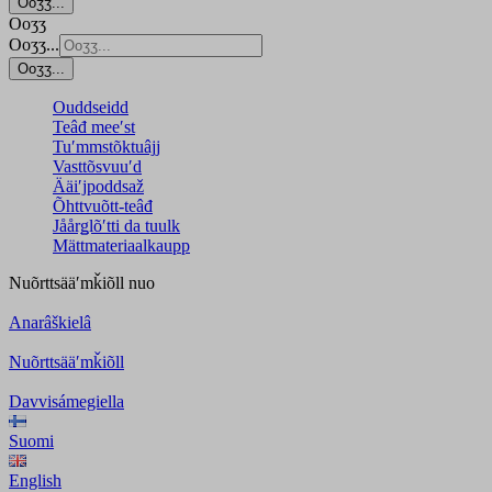
Ooʒʒ...
Ooʒʒ
Ooʒʒ...
Ooʒʒ...
Ouddseidd
Teâđ meeʹst
Tuʹmmstõktuâjj
Vasttõsvuuʹd
Ääiʹjpoddsaž
Õhttvuõtt-teâđ
Jåårǥlõʹtti da tuulk
Mättmateriaalkaupp
Nuõrttsääʹmǩiõll
nuo
Anarâškielâ
Nuõrttsääʹmǩiõll
Davvisámegiella
Suomi
English