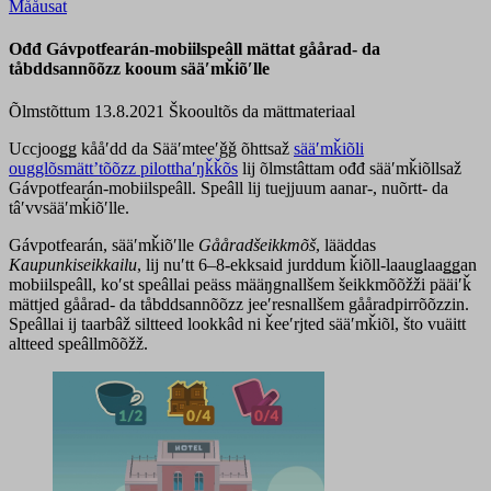
Mååusat
Ođđ Gávpotfearán-mobiilspeâll mättat gåårad- da
tåbddsannõõzz kooum sääʹmǩiõʹlle
Õlmstõttum 13.8.2021
Škooultõs da mättmateriaal
Uccjooǥǥ kååʹdd da Sääʹmteeʹǧǧ õhttsaž
sääʹmǩiõli
ougglõsmättʼtõõzz pilotthaʹŋǩǩõs
lij õlmstâttam ođđ sääʹmǩiõllsaž
Gávpotfearán-mobiilspeâll. Speâll lij tuejjuum aanar-, nuõrtt- da
tâʹvvsääʹmǩiõʹlle.
Gávpotfearán, sääʹmǩiõʹlle
Gååradšeikkmõš
, lääddas
Kaupunkiseikkailu
, lij nuʹtt 6–8-ekksaid jurddum ǩiõll-laauǥlaaǥǥan
mobiilspeâll, koʹst speâllai peäss määŋgnallšem šeikkmõõžži pääiʹǩ
mättjed gåårad- da tåbddsannõõzz jeeʹresnallšem gååradpirrõõzzin.
Speâllai ij taarbâž siltteed lookkâd ni ǩeeʹrjted sääʹmǩiõl, što vuäitt
altteed speâllmõõžž.