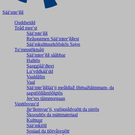
Sääʹmteʹǧǧ
Ouddseidd
Teâđ meeʹst
Sääʹmteʹǧǧ
Reâuggmen Sääʹmteeʹǧǧest
Sääʹmkulttuurkõõskõs Sajos
Tuʹmmstõktuâjj
Sääʹmteeʹǧǧ sååbbar
Halltõs
Saaǥǥjååʹđteei
Luʹvddkååʹdd
Vaaldâšm
Vaal
Sääʹmteʹǧǧlääʹjj meâldlaž õhttsažtåimmam- da
saǥstõõllâmõõlǥtõs
Jeeʹres tåimmorgaan
Vasttõsvuuʹd
Jieʹllemvueʹjj, vuõiggâdvuõtt da pirrõs
Škooultõs da mättmateriaal
Kulttuur
Sääʹmǩiõll
Sosiaal da tiõrvâsvuõtt