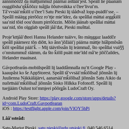
âânnmõõžž da mättjummuž päärnai âsttääiʹjest. Speâll lie plaanâm
ougglõshaʹŋǩǩõõzz tuâjjla õõutveäkka uʹčteeʹlivuiʹm.
Tâʹvvsääʹmǩiõl uʹčteeʹl Satu Pieski lij tååđvaž lopp-puäđõʹsse. –
Speâll määŋg pirrõõzz roʹttje mieʹldez, da speâllai mättai arggǩiõl
saaʹnid tõid oouʹduum pirrõõzzin. Mõõn jäänab speâllai mättai
saaʹnid, tõn olgglab speâll jååʹđat, Pieski mušttal.
Projeʹkttjååʹđteei Hanna Helander tuäivv, što mäŋggaz laaddče
speâll päärneez tõn diõtt, ko ânnʼjõžääiʹj päärna mättje hiâlpmõsân
ǩiõl speâllai pääiʹǩ. – Mij täävtõssân lij leämmaž, što speâllai vuäǯǯ
oʹnnstummuž räämm, da što ǩiõll puätt mieʹldd mâʹte jiõččaildes,
Helander maainast.
Gávpotfearán-mobiilspeâll lij laaddâmnalla nuʹtt Google Play -
kaaupâst ko še AppStorest. Speâll tâʹvvsääʹmǩiõllsaž jiõnnân lij
Juulienna Näkkäläjärvi, aanarsääʹmǩiõllsaž jiõnnân Satu Aikio da
nuõrttsääʹmǩiõllsaž jiõnnân Sisko Hilkka Fofonoff. Speâll lij
tuejjääm Oulust toiʹmmjeei põõrǥâs LudoCraft Oy.
Android Play Store:
https://play.google.com/store/apps/details?
id=com.LudoCraft.Gavpotfearan
iOS :
https://testflight.apple.com/join/VlOY5hPi
Lââʹssteâđ:
Satu-Marjut Pieski,
satu.pieski@edu.utsjoki.fi
, 040 546 6514