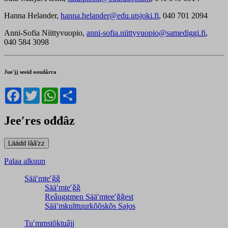
Hanna Helander,
hanna.helander@edu.utsjoki.fi
, 040 701 2094
Anni-Sofia Niittyvuopio,
anni-sofia.niittyvuopio@samediggi.fi
,
040 584 3098
Jueʹjj seeid ooudårra
Facebook
Twitter
WhatsApp
Share
Jeeʹres ođđâz
Palaa alkuun
Sääʹmteʹǧǧ
Sääʹmteʹǧǧ
Reâuggmen Sääʹmteeʹǧǧest
Sääʹmkulttuurkõõskõs Sajos
Tuʹmmstõktuâjj