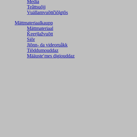
Media
Teâttsuõjj
Vuällamvuõttčiõlǥtõs
Mättmateriaalkaupp
Mättmateriaal
Ǩeerjlažvuõtt
Siõr
Jiõnn- da videoruâkk
Tiõddumouddaz
Määusteʹmes digiouddaz