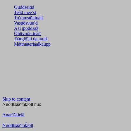
Ouddseidd
Teâđ meeʹst
Tuʹmmstõktuâjj
Vasttõsvuuʹd
Ääiʹjpoddsaž
Õhttvuõtt-teâđ
Jåårǥlõʹtti da tuulk
Mättmateriaalkaupp
Skip to content
Nuõrttsääʹmǩiõll
nuo
Anarâškielâ
Nuõrttsääʹmǩiõll