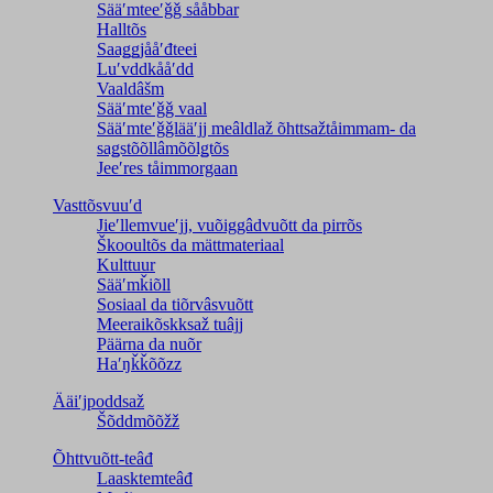
Sääʹmteeʹǧǧ sååbbar
Halltõs
Saaǥǥjååʹđteei
Luʹvddkååʹdd
Vaaldâšm
Sääʹmteʹǧǧ vaal
Sääʹmteʹǧǧlääʹjj meâldlaž õhttsažtåimmam- da
saǥstõõllâmõõlǥtõs
Jeeʹres tåimmorgaan
Vasttõsvuuʹd
Jieʹllemvueʹjj, vuõiggâdvuõtt da pirrõs
Škooultõs da mättmateriaal
Kulttuur
Sääʹmǩiõll
Sosiaal da tiõrvâsvuõtt
Meeraikõskksaž tuâjj
Päärna da nuõr
Haʹŋǩǩõõzz
Ääiʹjpoddsaž
Šõddmõõžž
Õhttvuõtt-teâđ
Laasktemteâđ