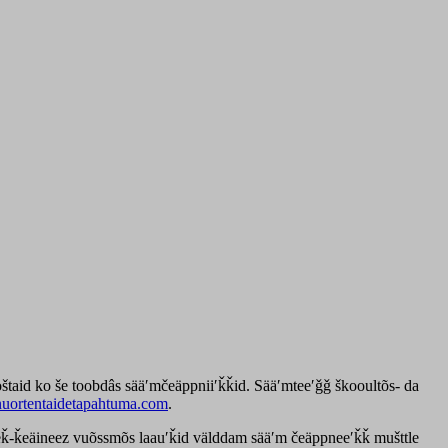
ooštaid ko še toobdâs sääʹmčeäppniiʹǩǩid. Sääʹmteeʹǧǧ škooultõs- da
nuortentaidetapahtuma.com
.
pneǩ-ǩeäineez vuõssmõs laauʹǩid välddam sääʹm čeäppneeʹǩǩ mušttle