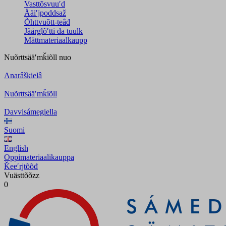
Vasttõsvuuʹd
Ääiʹjpoddsaž
Õhttvuõtt-teâđ
Jåårǥlõʹtti da tuulk
Mättmateriaalkaupp
Nuõrttsääʹmǩiõll
nuo
Anarâškielâ
Nuõrttsääʹmǩiõll
Davvisámegiella
Suomi
English
Oppimateriaalikauppa
Ǩeeʹrjtõõđ
Vuästtõõzz
0