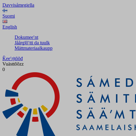
Davvisámegiella
Suomi
English
Dokumeeʹnt
Jåårǥlõʹtti da tuulk
Mättmateriaalkaupp
Ǩeeʹrjtõõđ
Vuästtõõzz
0