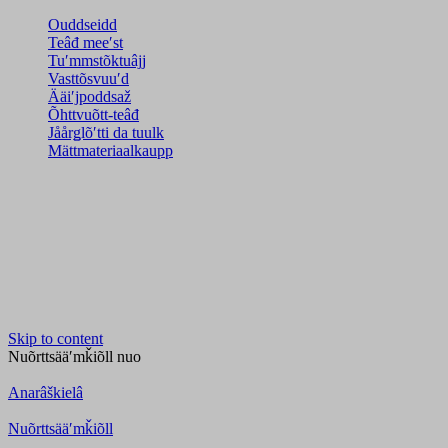
Ouddseidd
Teâđ meeʹst
Tuʹmmstõktuâjj
Vasttõsvuuʹd
Ääiʹjpoddsaž
Õhttvuõtt-teâđ
Jåårǥlõʹtti da tuulk
Mättmateriaalkaupp
Skip to content
Nuõrttsääʹmǩiõll
nuo
Anarâškielâ
Nuõrttsääʹmǩiõll