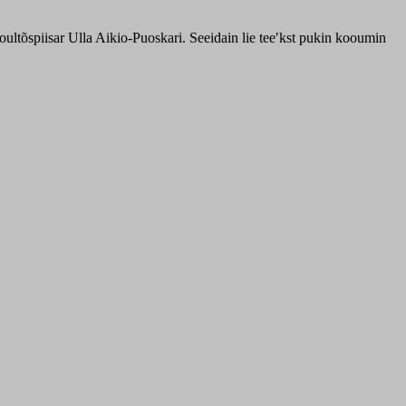
oultõspiisar Ulla Aikio-Puoskari. Seeidain lie teeʹkst pukin kooumin