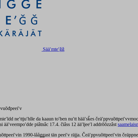
Sääʹmteʹǧǧ
pvuõđpeeiʹv
 mieʹldd neʹttjuʹhlle da kaaun toʹben nuʹtt hääʹsǩes čeäʹppvuõttpeiʹvvm
i ääʹveempoʹdde piâtnâc 17.4. čiâss 12 ääʹljeeʹl addrõõzzâst
saamelais
uõttpeeiʹvin 1990-lååǥǥast tän peeiʹv räjja. Čeäʹppvuõttpeeiʹvin čeäp