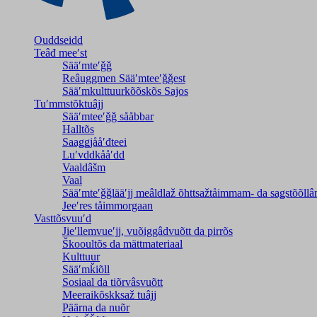
Ouddseidd
Teâđ meeʹst
Sääʹmteʹǧǧ
Reâuggmen Sääʹmteeʹǧǧest
Sääʹmkulttuurkõõskõs Sajos
Tuʹmmstõktuâjj
Sääʹmteeʹǧǧ sååbbar
Halltõs
Saaǥǥjååʹđteei
Luʹvddkååʹdd
Vaaldâšm
Vaal
Sääʹmteʹǧǧlääʹjj meâldlaž õhttsažtåimmam- da saǥstõõll
Jeeʹres tåimmorgaan
Vasttõsvuuʹd
Jieʹllemvueʹjj, vuõiggâdvuõtt da pirrõs
Škooultõs da mättmateriaal
Kulttuur
Sääʹmǩiõll
Sosiaal da tiõrvâsvuõtt
Meeraikõskksaž tuâjj
Päärna da nuõr