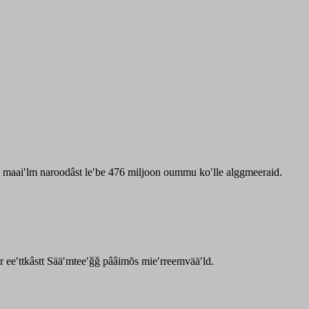
zz maaiʹlm naroodâst leʹbe 476 miljoon oummu koʹlle alggmeeraid.
ar eeʹttkâstt Sääʹmteeʹǧǧ pââimõs mieʹrreemvääʹld.