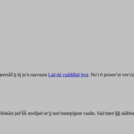
ersââʹjj lij juʹn raavuum
Lääʹdd vuâđđlääʹjjest
. Nuʹt 6 proseeʹnt veeʹ
kõõskâst juõʹǩǩ neelljad eeʹjj tueiʹmmepijjum vaalin. Sääʹmteeʹǧǧ sååbb