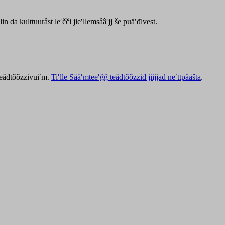
lin da kulttuurâst leʹčči jieʹllemsââʹjj še puäʹđlvest.
 teâđtõõzzivuiʹm.
Tiʹlle Sääʹmteeʹǧǧ teâđtõõzzid jiijjad neʹttpååšta
.