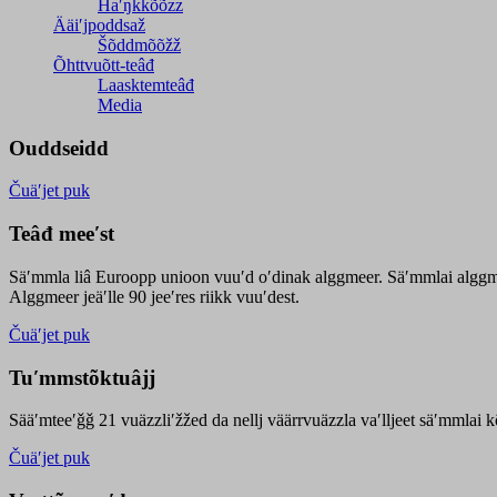
Haʹŋǩǩõõzz
Ääiʹjpoddsaž
Šõddmõõžž
Õhttvuõtt-teâđ
Laasktemteâđ
Media
Ouddseidd
Čuäʹjet puk
Teâđ meeʹst
Säʹmmla liâ Euroopp unioon vuuʹd oʹdinak alggmeer. Säʹmmlai alggme
Alggmeer jeäʹlle 90 jeeʹres riikk vuuʹdest.
Čuäʹjet puk
Tuʹmmstõktuâjj
Sääʹmteeʹǧǧ 21 vuäzzliʹžžed da nellj väärrvuäzzla vaʹlljeet säʹmmlai 
Čuäʹjet puk