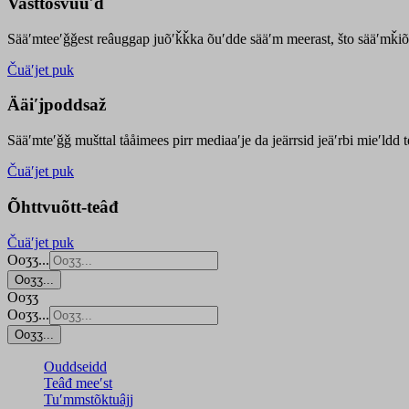
Vasttõsvuuʹd
Sääʹmteeʹǧǧest
reâuggap
juõʹǩǩka
õuʹdde
sääʹm meer
ast
, što sääʹmǩiõ
Čuäʹjet puk
Ääiʹjpoddsaž
Sääʹmteʹǧǧ mušttal tååimees pirr mediaaʹje da jeärrsid jeäʹrbi mieʹldd
Čuäʹjet puk
Õhttvuõtt-teâđ
Čuäʹjet puk
Ooʒʒ...
Ooʒʒ...
Ooʒʒ
Ooʒʒ...
Ooʒʒ...
Ouddseidd
Teâđ meeʹst
Tuʹmmstõktuâjj