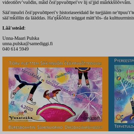
videotiõrvʼvuõđin, mâid čeäʹppvuõttpeiʹvv lij siʹjjid miârkkšõõvvâm.
Sääʹmnuõri čeäʹppvuõttpeeiʹv historiaseeidaid lie tuejjääm neʹttpuuʹt
sääʹmǩiõlin da lääddas. Haʹŋǩǩõõzz teäggat mättʼtõs- da kulttuurminis
Lââʹssteâđ
:
Unna-Maari Pulska
unna.pulska@samediggi.fi
040 614 5949