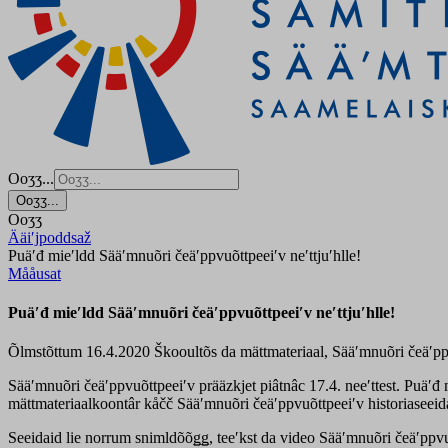
Ooʒʒ...
Ooʒʒ...
Ooʒʒ
Ääiʹjpoddsaž
Puäʹđ mieʹldd Sääʹmnuõri čeäʹppvuõttpeeiʹv neʹttjuʹhlle!
Mååusat
Puäʹđ mieʹldd Sääʹmnuõri čeäʹppvuõttpeeiʹv neʹttjuʹhlle!
Õlmstõttum 16.4.2020
Škooultõs da mättmateriaal, Sääʹmnuõri čeäʹp
Sääʹmnuõri čeäʹppvuõttpeeiʹv prääzkjet piâtnâc 17.4. neeʹttest. Puäʹđ
mättmateriaalkoontâr kåčč Sääʹmnuõri čeäʹppvuõttpeeiʹv historiaseeida
Seeidaid lie norrum snimldõõǥǥ, teeʹkst da video Sääʹmnuõri čeäʹppv