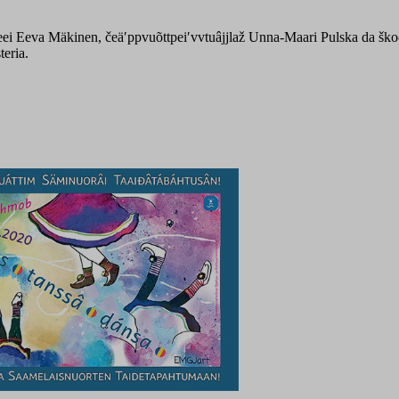
ʼteei Eeva Mäkinen, čeäʹppvuõttpeiʹvvtuâjjlaž Unna-Maari Pulska da ško
teria.