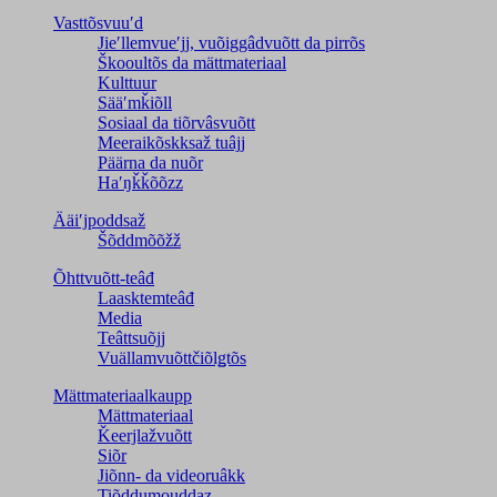
Vasttõsvuuʹd
Jieʹllemvueʹjj, vuõiggâdvuõtt da pirrõs
Škooultõs da mättmateriaal
Kulttuur
Sääʹmǩiõll
Sosiaal da tiõrvâsvuõtt
Meeraikõskksaž tuâjj
Päärna da nuõr
Haʹŋǩǩõõzz
Ääiʹjpoddsaž
Šõddmõõžž
Õhttvuõtt-teâđ
Laasktemteâđ
Media
Teâttsuõjj
Vuällamvuõttčiõlǥtõs
Mättmateriaalkaupp
Mättmateriaal
Ǩeerjlažvuõtt
Siõr
Jiõnn- da videoruâkk
Tiõddumouddaz