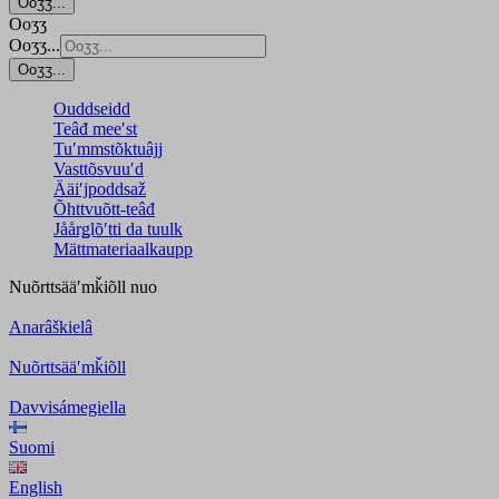
Ooʒʒ...
Ooʒʒ
Ooʒʒ...
Ooʒʒ...
Ouddseidd
Teâđ meeʹst
Tuʹmmstõktuâjj
Vasttõsvuuʹd
Ääiʹjpoddsaž
Õhttvuõtt-teâđ
Jåårǥlõʹtti da tuulk
Mättmateriaalkaupp
Nuõrttsääʹmǩiõll
nuo
Anarâškielâ
Nuõrttsääʹmǩiõll
Davvisámegiella
Suomi
English