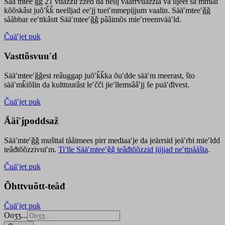
Sääʹmteeʹǧǧ 21 vuäzzliʹžžed da nellj väärrvuäzzla vaʹlljeet säʹmmlai
kõõskâst juõʹǩǩ neelljad eeʹjj tueiʹmmepijjum vaalin. Sääʹmteeʹǧǧ
sååbbar eeʹttkâstt Sääʹmteeʹǧǧ pââimõs mieʹrreemvääʹld.
Čuäʹjet puk
Vasttõsvuuʹd
Sääʹmteeʹǧǧest
reâuggap
juõʹǩǩka
õuʹdde
sääʹm meer
ast
, što
sääʹmǩiõlin da kulttuurâst leʹčči jieʹllemsââʹjj še puäʹđlvest.
Čuäʹjet puk
Ääiʹjpoddsaž
Sääʹmteʹǧǧ mušttal tååimees pirr mediaaʹje da jeärrsid jeäʹrbi mieʹldd
teâđtõõzzivuiʹm.
Tiʹlle Sääʹmteeʹǧǧ teâđtõõzzid jiijjad neʹttpååšta
.
Čuäʹjet puk
Õhttvuõtt-teâđ
Čuäʹjet puk
Ooʒʒ...