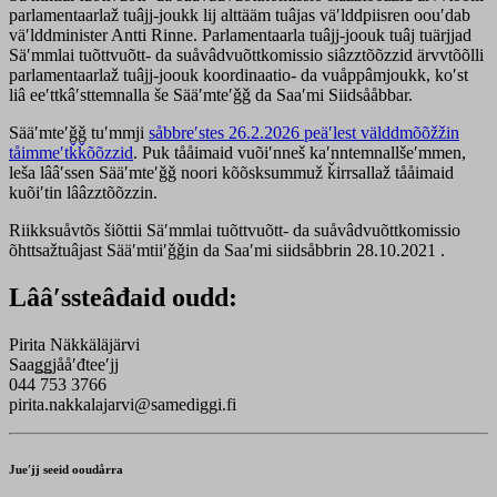
parlamentaarlaž tuâjj-joukk lij alttääm tuâjas väʹlddpiisren oouʹdab
väʹlddminister Antti Rinne. Parlamentaarla tuâjj-joouk tuâj tuärjjad
Säʹmmlai tuõttvuõtt- da suåvâdvuõttkomissio siâzztõõzzid ärvvtõõlli
parlamentaarlaž tuâjj-joouk koordinaatio- da vuåppâmjoukk, koʹst
liâ eeʹttkâʹsttemnalla še Sääʹmteʹǧǧ da Saaʹmi Siidsååbbar.
Sääʹmteʹǧǧ tuʹmmji
såbbreʹstes 26.2.2026 peäʹlest välddmõõžžin
tåimmeʹtǩǩõõzzid
. Puk tååimaid vuõiʹnneš kaʹnntemnallšeʹmmen,
leša lââʹssen Sääʹmteʹǧǧ noori kõõsksummuž ǩirrsallaž tååimaid
kuõiʹtin lââzztõõzzin.
Riikksuåvtõs šiõttii Säʹmmlai tuõttvuõtt- da suåvâdvuõttkomissio
õhttsažtuâjast Sääʹmtiiʹǧǧin da Saaʹmi siidsåbbrin 28.10.2021 .
Lââʹssteâđaid oudd:
Pirita Näkkäläjärvi
Saaǥǥjååʹđteeʹjj
044 753 3766
pirita.nakkalajarvi@samediggi.fi
Jueʹjj seeid ooudårra