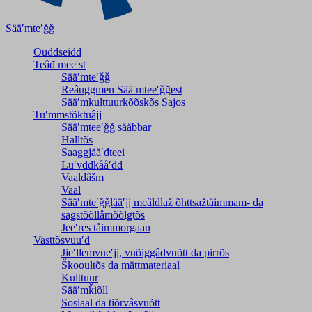
Sääʹmteʹǧǧ
Ouddseidd
Teâđ meeʹst
Sääʹmteʹǧǧ
Reâuggmen Sääʹmteeʹǧǧest
Sääʹmkulttuurkõõskõs Sajos
Tuʹmmstõktuâjj
Sääʹmteeʹǧǧ sååbbar
Halltõs
Saaǥǥjååʹđteei
Luʹvddkååʹdd
Vaaldâšm
Vaal
Sääʹmteʹǧǧlääʹjj meâldlaž õhttsažtåimmam- da
saǥstõõllâmõõlǥtõs
Jeeʹres tåimmorgaan
Vasttõsvuuʹd
Jieʹllemvueʹjj, vuõiggâdvuõtt da pirrõs
Škooultõs da mättmateriaal
Kulttuur
Sääʹmǩiõll
Sosiaal da tiõrvâsvuõtt