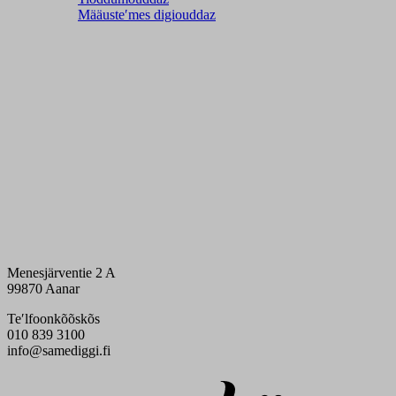
Määusteʹmes digiouddaz
Menesjärventie 2 A
99870 Aanar
Teʹlfoonkõõskõs
010 839 3100
info@samediggi.fi
Digi- ja mainostoimisto Höyry Rovaniemi ja Oulu