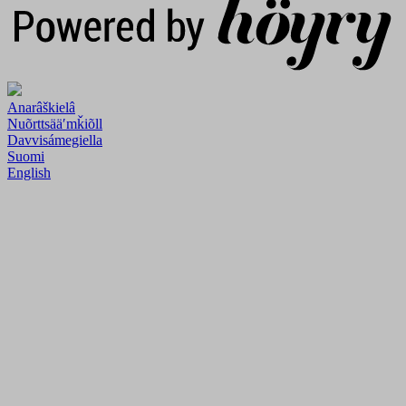
Anarâškielâ
Nuõrttsääʹmǩiõll
Davvisámegiella
Suomi
English