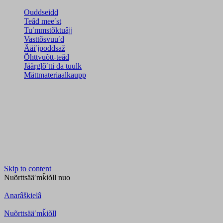
Ouddseidd
Teâđ meeʹst
Tuʹmmstõktuâjj
Vasttõsvuuʹd
Ääiʹjpoddsaž
Õhttvuõtt-teâđ
Jåårǥlõʹtti da tuulk
Mättmateriaalkaupp
Skip to content
Nuõrttsääʹmǩiõll
nuo
Anarâškielâ
Nuõrttsääʹmǩiõll