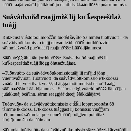
nääiʹt raajât vuâđđ juätkktuõjju da õhttsažkååddliʹžže puârrnummša.
Suåvâdvuõđ raajjmõš lij kuʹǩespeeštlaž
tuâjj
Riikkciist vuâđđtõõllmõõžžin tuõđât še, što Säʹmmlai tuõttvuõtt – da
suåvâdvuõttkomissio tuâjj raavad teâđ pääiʹǩ õudldõõzzid
säʹmmlažvuõđ pueʹttiääiʹj raajjmõʹšše Lääʹddjânnmest.
Sääʹmteʹǧǧ âhtt tän jorddmõʹšše. Suåvâdvuõđ raajjmõš lij
kuʹǩespeeštlaž tuâjj šiõǥǥ õhttsažtuâjast.
–Tuõttvuõtt- da suåvâdvuõttkomissiotuâjj lij miʹjjid jõnn
vueiʹtlvažvuõtt. Tuõttvuõtt- da suåvâdvuõttkomissio eʹtǩǩõõzzi
vuâđald lij vueiʹtlvaž vuäǯǯad äigga tuõtt muttsid da ođđ aalǥ
sääʹmaaʹššin Lääʹddjânnmest. Sääʹmteeʹǧǧ vuârddmõõžž liâ pâʹjjen
juätkktuâj beäʹlnn, särnn saaǥǥjååʹđteejj Näkkäläjärvi.
Tuõttvuõtt- da suåvâdvuõttkomissio eʹtǩǩii lopprapoortâst 68
tåimmeʹtǩǩõõzz. Eʹtǩǩõõzz tuâǥǥast lij komissio vuäǯǯam
fiʹttjummuš säʹmmlai pueʹr pueʹttiääiʹj õõlǥtem poliittlaž
liʹnjjʼjummšin da tååimain.
Säʹmmlai tuõttvuõtt- da suåvâdvuõttkomissio siâzztõõzzid ärvvtõõlli