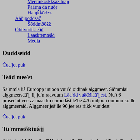
Meeraikõskksaž tuâjj
Päärna da nuõr
Haʹŋǩǩõõzz
Ääiʹjpoddsaž
Šõddmõõžž
Õhttvuõtt-teâđ
Laasktemteâđ
Media
Ouddseidd
Čuäʹjet puk
Teâđ meeʹst
Säʹmmla liâ Euroopp unioon vuuʹd oʹdinak alggmeer. Säʹmmlai
alggmeersââʹjj lij juʹn raavuum
Lääʹdd vuâđđlääʹjjest
. Nuʹt 6
proseeʹnt veeʹzz maaiʹlm naroodâst leʹbe 476 miljoon oummu koʹlle
alggmeeraid. Alggmeer jeäʹlle 90 jeeʹres riikk vuuʹdest.
Čuäʹjet puk
Tuʹmmstõktuâjj