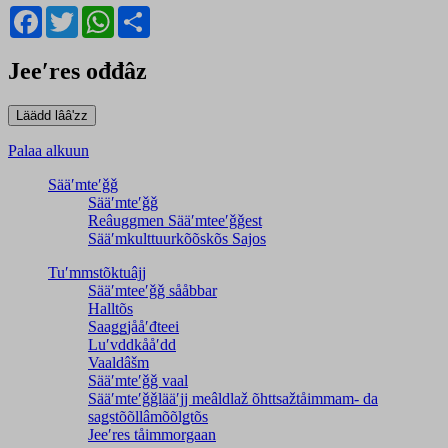
Facebook
Twitter
WhatsApp
Share
Jeeʹres ođđâz
Palaa alkuun
Sääʹmteʹǧǧ
Sääʹmteʹǧǧ
Reâuggmen Sääʹmteeʹǧǧest
Sääʹmkulttuurkõõskõs Sajos
Tuʹmmstõktuâjj
Sääʹmteeʹǧǧ sååbbar
Halltõs
Saaǥǥjååʹđteei
Luʹvddkååʹdd
Vaaldâšm
Sääʹmteʹǧǧ vaal
Sääʹmteʹǧǧlääʹjj meâldlaž õhttsažtåimmam- da
saǥstõõllâmõõlǥtõs
Jeeʹres tåimmorgaan