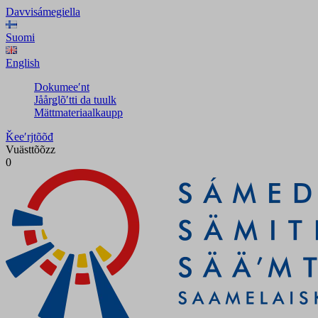
Davvisámegiella
Suomi
English
Dokumeeʹnt
Jåårǥlõʹtti da tuulk
Mättmateriaalkaupp
Ǩeeʹrjtõõđ
Vuästtõõzz
0