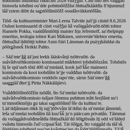
teâđõlmmʼmummuž riikkciist 2026 vuäǯǯjin. Ciist miõʹtteš vaiggâd
histoorla tobdlmi ouʹdde pohttmõõžžâst õhttsažkååddla fiʹttjummuž
lââʹzztem diõtt da saǥstõõllmõõžž ooudâsviikkmõššân.
Tiõđ- da kulttuurminister Mari-Leena Talvitie juõʹjji ciistid 8.6.2026
Oulust komissaarid di ciisti vuäǯǯai liâ vuõiggâdvuõtt-tiõtti tohtor
Hannele Pokka, vaaldâšmtiõttji maister Irja Jefremoff, aaʹrhelpispp
emeritus, teologia tohtor Kari Mäkinen, universiteʹttlehtor emerita,
õhttsažkåʹddtiõttji tohtor Anni-Siiri Länsman da puäʒʒhåiddai da
põõrǥâsneǩ Heikki Paltto.
– Sääʹmteʹǧǧ ääʹjast leekk lääskvânji tuõttvuõtt- da
suåvâdvuõttkomissio komissaarid miârkteei tobdstõõzzâst. Tobdstõs
lij še späʹsseb tõid 400 säʹmmlaid, kook juõʹǩǩe mainseez
komissioin da kooi toobdâlm leʹjje vuâđđan tuõttvuõtt- da
suåvâdvuõttkomissio veiddsõs rapoʹrtte, särnn Sääʹmteeʹǧǧ
saaǥǥjååʹđteeʹjj Pirita Näkkäläjärvi.
Vuâđđtõõllmõõžžin tuõđât, što Säʹmmlai tuõttvuõtt- da
suåvâdvuõttkomissio tuâjast õlmmsa puhttum teâtt šeejšâstt nuʹt
tuʹmmstõktuõjju ǥu takai saǥstõõllmõʹšše da kulttuuʹre.
Lääʹddjânnam riikk lij rajjʼjõõvvâm läʹddlai da säʹmmlai jânnmid,
leša säʹmmlai toobdâlm liâ kuuʹǩǩ juʹn pääccam privattân. Tåimmai
da vuõiggâdvuõđmeâldla õhttsažkååʹdd õõlǥtõssân lij odd väʹldded
vuâstta histoorâs čuõʹccipaaiʹǩid. Tät õõlǥat, što vaiggâd da tååʹsǩ
šõddääm tobdlmid puuʹtet kuâsttjeeʹjen da ǩiõttʼtõõllâmnalla. Tåʹlǩ