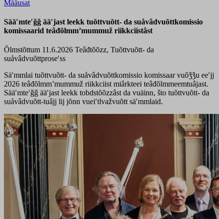
Mååusat
Sääʹmteʹǧǧ ääʹjast leekk tuõttvuõtt- da suåvâdvuõttkomissio
komissaarid teâđõlmmʼmummuž riikkciistâst
Õlmstõttum 11.6.2026
Teâđtõõzz, Tuõttvuõtt- da
suåvâdvuõttproseʹss
Säʹmmlai tuõttvuõtt- da suåvâdvuõttkomissio komissaar vuõǯǯu eeʹjj
2026 teâđõlmmʼmummuž riikkciist miârkteei teâđõlmmeemtuâjast.
Sääʹmteʹǧǧ ääʹjast leekk tobdstõõzzâst da vuäinn, što tuõttvuõtt- da
suåvâdvuõtt-tuâjj lij jõnn vueiʹtlvažvuõtt säʹmmlaid.