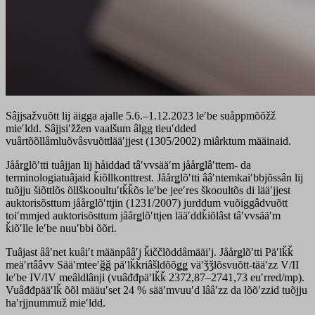
Sâjjsažvuõtt lij äigga ajalle 5.6.–1.12.2023 leʹbe suåppmõõžž
mieʹldd. Sâjjsiʹžžen vaalšum âlgg tieuʹdded
vuârtõõllâmluõvâsvuõttlääʹjjest (1305/2002) miârktum määinaid.
Jåårǥlõʹtti tuâjjan lij håiddad tâʹvvsääʹm jåårǥlâʹttem- da
terminologiatuâjaid ǩiõllkonttrest. Jåårǥlõʹtti ââʹntemkaiʹbbjõssân lij
tuõjju šiõttlõs õllškooultuʹtǩǩõs leʹbe jeeʹres škooultõs di lääʹjjest
auktorisõsttum jåårǥlõʹttjin (1231/2007) jurddum vuõiggâdvuõtt
toiʹmmjed auktorisõsttum jåårǥlõʹttjen lääʹddǩiõlâst tâʹvvsääʹm
ǩiõʹlle leʹbe nuuʹbbi õõri.
Tuâjast ââʹnet kuâiʹt määnpââʹj ǩiččlõddâmääiʹj. Jåårǥlõʹtti Päʹlǩǩ
meäʹrtââvv Sääʹmteeʹǧǧ päʹlǩǩriâšldõõǥǥ väʹǯǯlõsvuõtt-tääʹzz V/II
leʹbe IV/IV meâldlânji (vuâđđpäʹlǩǩ 2372,87–2741,73 euʹrred/mp).
Vuâđđpääʹlǩ õõl määuʹset 24 % sääʹmvuuʹd lââʹzz da lõõʹzzid tuõjju
haʹrjjnummuž mieʹldd.