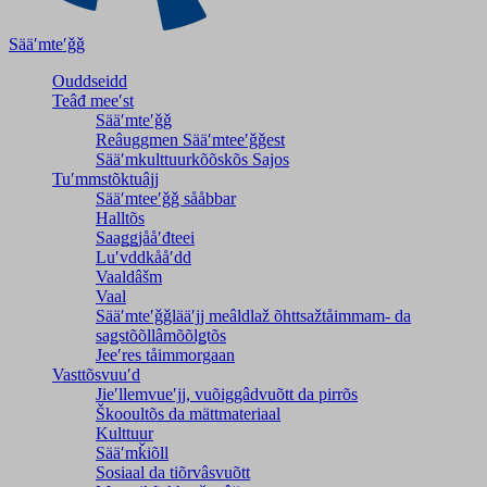
Sääʹmteʹǧǧ
Ouddseidd
Teâđ meeʹst
Sääʹmteʹǧǧ
Reâuggmen Sääʹmteeʹǧǧest
Sääʹmkulttuurkõõskõs Sajos
Tuʹmmstõktuâjj
Sääʹmteeʹǧǧ sååbbar
Halltõs
Saaǥǥjååʹđteei
Luʹvddkååʹdd
Vaaldâšm
Vaal
Sääʹmteʹǧǧlääʹjj meâldlaž õhttsažtåimmam- da
saǥstõõllâmõõlǥtõs
Jeeʹres tåimmorgaan
Vasttõsvuuʹd
Jieʹllemvueʹjj, vuõiggâdvuõtt da pirrõs
Škooultõs da mättmateriaal
Kulttuur
Sääʹmǩiõll
Sosiaal da tiõrvâsvuõtt