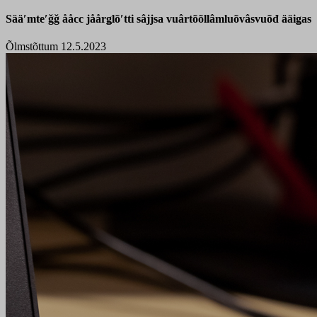
Sääʹmteʹǧǧ ååcc jåårǥlõʹtti sâjjsa vuârtõõllâmluõvâsvuõđ ääiǥas
Õlmstõttum 12.5.2023