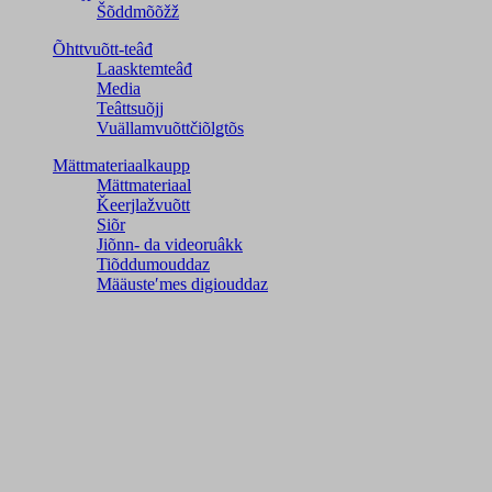
Šõddmõõžž
Õhttvuõtt-teâđ
Laasktemteâđ
Media
Teâttsuõjj
Vuällamvuõttčiõlǥtõs
Mättmateriaalkaupp
Mättmateriaal
Ǩeerjlažvuõtt
Siõr
Jiõnn- da videoruâkk
Tiõddumouddaz
Määusteʹmes digiouddaz