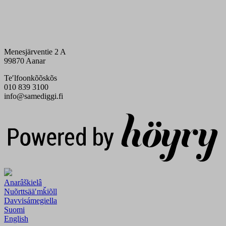
Menesjärventie 2 A
99870 Aanar
Teʹlfoonkõõskõs
010 839 3100
info@samediggi.fi
Digi- ja mainostoimisto Höyry Rovaniemi ja Oulu
Anarâškielâ
Nuõrttsääʹmǩiõll
Davvisámegiella
Suomi
English