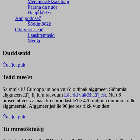
Meeraikõskksaž tuâjj
Päärna da nuõr
Haʹŋǩǩõõzz
Ääiʹjpoddsaž
Šõddmõõžž
Õhttvuõtt-teâđ
Laasktemteâđ
Media
Ouddseidd
Čuäʹjet puk
Teâđ meeʹst
Säʹmmla liâ Euroopp unioon vuuʹd oʹdinak alggmeer. Säʹmmlai
alggmeersââʹjj lij juʹn raavuum
Lääʹdd vuâđđlääʹjjest
. Nuʹt 6
proseeʹnt veeʹzz maaiʹlm naroodâst leʹbe 476 miljoon oummu koʹlle
alggmeeraid. Alggmeer jeäʹlle 90 jeeʹres riikk vuuʹdest.
Čuäʹjet puk
Tuʹmmstõktuâjj