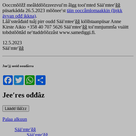
Ooccmõõžž meâlddõõzzeezvuiʹm âlgg tooiʹmted Sääʹmteeʹǧǧ
piisarkådda 26.5.2023 mõõneeʹst
täin ooccâmlomaakkin (liŋkk
ävvan ođđ ikkna)
.
Lââʹssteâđaid tuâj pirr oudd Sääʹmteeʹǧǧ kiõllstaanpiisar Anne
Kirste Aikio +358 40 707 5626 Sääʹmteeʹǧǧ toiʹmmjummša vuäitt
tobdstõõttâd neʹttaddrõõzzâst www.samediggi.fi.
12.5.2023
Sääʹmteʹǧǧ
Jueʹjj seeid ooudårra
Facebook
Twitter
WhatsApp
Share
Jeeʹres ođđâz
Palaa alkuun
Sääʹmteʹǧǧ
Sääʹmteʹǧǧ