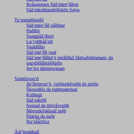
Reâuggmen Sääʹmteeʹǧǧest
Sääʹmkulttuurkõõskõs Sajos
Tuʹmmstõktuâjj
Sääʹmteeʹǧǧ sååbbar
Halltõs
Saaǥǥjååʹđteei
Luʹvddkååʹdd
Vaaldâšm
Sääʹmteʹǧǧ vaal
Sääʹmteʹǧǧlääʹjj meâldlaž õhttsažtåimmam- da
saǥstõõllâmõõlǥtõs
Jeeʹres tåimmorgaan
Vasttõsvuuʹd
Jieʹllemvueʹjj, vuõiggâdvuõtt da pirrõs
Škooultõs da mättmateriaal
Kulttuur
Sääʹmǩiõll
Sosiaal da tiõrvâsvuõtt
Meeraikõskksaž tuâjj
Päärna da nuõr
Haʹŋǩǩõõzz
Ääiʹjpoddsaž