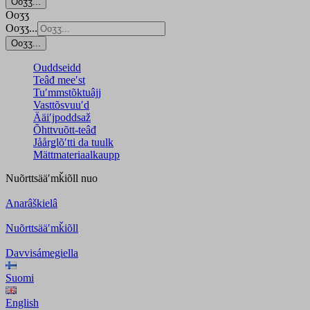
Ooʒʒ...
Ooʒʒ
Ooʒʒ...
Ooʒʒ...
Ouddseidd
Teâđ meeʹst
Tuʹmmstõktuâjj
Vasttõsvuuʹd
Ääiʹjpoddsaž
Õhttvuõtt-teâđ
Jåårǥlõʹtti da tuulk
Mättmateriaalkaupp
Nuõrttsääʹmǩiõll
nuo
Anarâškielâ
Nuõrttsääʹmǩiõll
Davvisámegiella
Suomi
English