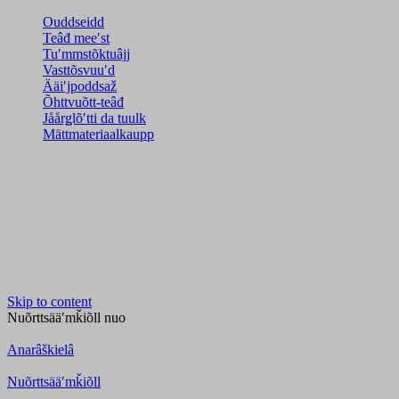
Ouddseidd
Teâđ meeʹst
Tuʹmmstõktuâjj
Vasttõsvuuʹd
Ääiʹjpoddsaž
Õhttvuõtt-teâđ
Jåårǥlõʹtti da tuulk
Mättmateriaalkaupp
Skip to content
Nuõrttsääʹmǩiõll
nuo
Anarâškielâ
Nuõrttsääʹmǩiõll