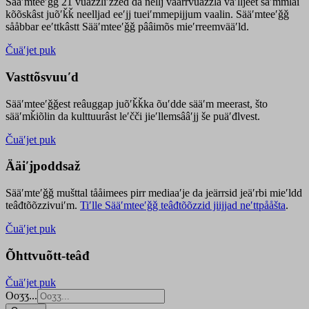
Sääʹmteeʹǧǧ 21 vuäzzliʹžžed da nellj väärrvuäzzla vaʹlljeet säʹmmlai
kõõskâst juõʹǩǩ neelljad eeʹjj tueiʹmmepijjum vaalin. Sääʹmteeʹǧǧ
sååbbar eeʹttkâstt Sääʹmteeʹǧǧ pââimõs mieʹrreemvääʹld.
Čuäʹjet puk
Vasttõsvuuʹd
Sääʹmteeʹǧǧest
reâuggap
juõʹǩǩka
õuʹdde
sääʹm meer
ast
, što
sääʹmǩiõlin da kulttuurâst leʹčči jieʹllemsââʹjj še puäʹđlvest.
Čuäʹjet puk
Ääiʹjpoddsaž
Sääʹmteʹǧǧ mušttal tååimees pirr mediaaʹje da jeärrsid jeäʹrbi mieʹldd
teâđtõõzzivuiʹm.
Tiʹlle Sääʹmteeʹǧǧ teâđtõõzzid jiijjad neʹttpååšta
.
Čuäʹjet puk
Õhttvuõtt-teâđ
Čuäʹjet puk
Ooʒʒ...