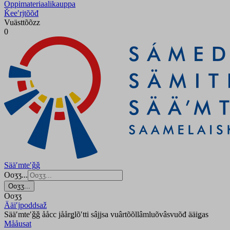
Oppimateriaalikauppa
Ǩeeʹrjtõõđ
Vuästtõõzz
0
Sääʹmteʹǧǧ
Ooʒʒ...
Ooʒʒ...
Ooʒʒ
Ääiʹjpoddsaž
Sääʹmteʹǧǧ ååcc jåårǥlõʹtti sâjjsa vuârtõõllâmluõvâsvuõđ ääiǥas
Mååusat