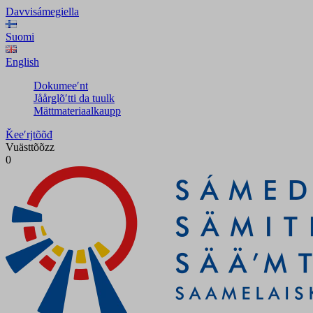
Davvisámegiella
Suomi
English
Dokumeeʹnt
Jåårǥlõʹtti da tuulk
Mättmateriaalkaupp
Ǩeeʹrjtõõđ
Vuästtõõzz
0