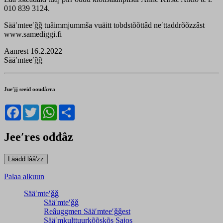
010 839 3124.
Sääʹmteeʹǧǧ tuåimmjummša vuäitt tobdstõõttâd neʹttaddrõõzzâst
www.samediggi.fi
Aanrest 16.2.2022
Sääʹmteeʹǧǧ
Jueʹjj seeid ooudårra
Facebook
Twitter
WhatsApp
Share
Jeeʹres ođđâz
Palaa alkuun
Sääʹmteʹǧǧ
Sääʹmteʹǧǧ
Reâuggmen Sääʹmteeʹǧǧest
Sääʹmkulttuurkõõskõs Sajos