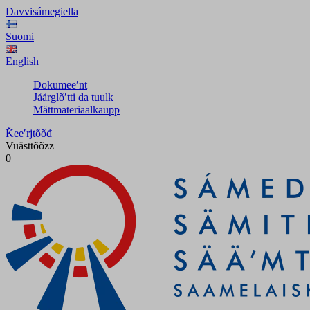
Davvisámegiella
Suomi
English
Dokumeeʹnt
Jåårǥlõʹtti da tuulk
Mättmateriaalkaupp
Ǩeeʹrjtõõđ
Vuästtõõzz
0