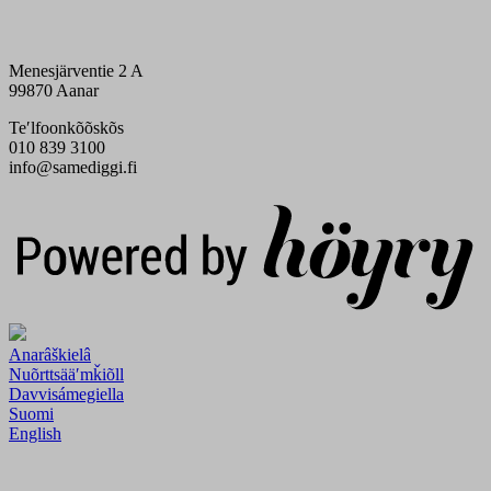
Menesjärventie 2 A
99870 Aanar
Teʹlfoonkõõskõs
010 839 3100
info@samediggi.fi
Digi- ja mainostoimisto Höyry Rovaniemi ja Oulu
Anarâškielâ
Nuõrttsääʹmǩiõll
Davvisámegiella
Suomi
English