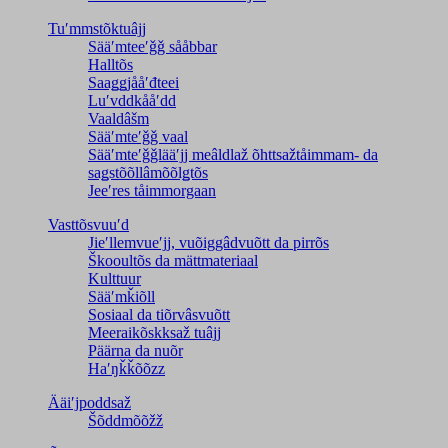
Tuʹmmstõktuâjj
Sääʹmteeʹǧǧ sååbbar
Halltõs
Saaǥǥjååʹđteei
Luʹvddkååʹdd
Vaaldâšm
Sääʹmteʹǧǧ vaal
Sääʹmteʹǧǧlääʹjj meâldlaž õhttsažtåimmam- da
saǥstõõllâmõõlǥtõs
Jeeʹres tåimmorgaan
Vasttõsvuuʹd
Jieʹllemvueʹjj, vuõiggâdvuõtt da pirrõs
Škooultõs da mättmateriaal
Kulttuur
Sääʹmǩiõll
Sosiaal da tiõrvâsvuõtt
Meeraikõskksaž tuâjj
Päärna da nuõr
Haʹŋǩǩõõzz
Ääiʹjpoddsaž
Šõddmõõžž