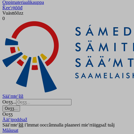
Oppimateriaalikauppa
Ǩeeʹrjtõõđ
Vuästtõõzz
0
Sääʹmteʹǧǧ
Ooʒʒ...
Ooʒʒ...
Ooʒʒ
Ääiʹjpoddsaž
Sääʹmteʹǧǧ iʹlmmat ooccâmnalla plaaneei mieʹrräiggsaž tuâj
Mååusat