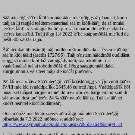
Sääʹmteeʹǧǧ sääʹm ǩiõl koontâr ååcc mieʹrräiggsaž plaaneei, koon
tuâjjan lij raajjâd teâđtem-materiaal sääʹm ǩiõll-lääʹjj da säʹmmlai
jeeʹres ǩiõlʼlaž vuõiggâdvuõđi pirr sääʹmnarooʹde neʹttseeidaid da
jeeʹres kanaaʹlid. Tuâjj älgg 1.4.2022 leʹbe suåppmõõžž mieʹldd da
peštt 30.6.2022 räjja.
Ââʹntemkaiʹbbjõsân lij tuâj oudldem škooultõs da lââʹssen kaiʹbbjet
sääʹm ǩiõl tääid (asetõs 1727/95). Tuâj oʹnstam håiddmõš oudldâstt
šiõǥǥ säʹmmlai ǩiõlʼlaž vuõiggâdvuõđi, sääʹmkulttuur da
vaaldšmallaš tuâjai tobddmõõžž di šiõǥǥ saaǥǥtemtääidaid.
Härjjnummuž vaʹstteei tuâjaid ǩiõččât pueʹrren.
Päʹlǩǩ meäʹrrââvv Sääʹmteeʹǧǧ päʹlǩǩriâšldõõǥǥ väʹǯǯelvuõtt-tääʹzz
IV/III mieʹldd (vuâđđpäʹlǩǩ 2645,46 euʹrred /mp). Vuâđđpääʹlǩ õõl
määuʹset tuâjast härjjnem mieʹldd meäʹrrõõvvi härjjnemlõõʹzzid di
sääʹmvuuʹdest tueʹjjeeʹn 24 % sääʹmvuuʹd lââʹzz. Tuâjast ââʹnet
kuõiʹt neäʹttel ǩiõččlõddâmääiʹj.
Ooccmõõžž mieʹlddõõzzeezvuiʹm âlgg tuåimted Sääʹmteeʹǧǧ
piisarkådda 7.3.2022 mõõneeʹst addrõʹsse:
https://www.sympahr.net/public/pq.aspx?0855aa64&lang=fi-FI
Lââʹssteâđaid tuâj pirr oudd ǩiõllstaanpiisar Anne Kirste Aikio teʹl.