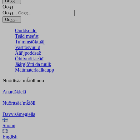
Ooʒʒ...
Ooʒʒ
Ooʒʒ...
Ooʒʒ...
Ouddseidd
Teâđ meeʹst
Tuʹmmstõktuâjj
Vasttõsvuuʹd
Ääiʹjpoddsaž
Õhttvuõtt-teâđ
Jåårǥlõʹtti da tuulk
Mättmateriaalkaupp
Nuõrttsääʹmǩiõll
nuo
Anarâškielâ
Nuõrttsääʹmǩiõll
Davvisámegiella
Suomi
English