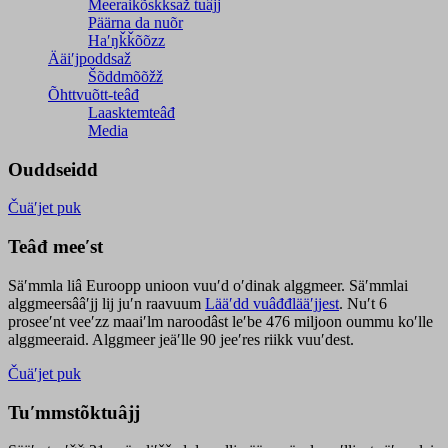
Meeraikõskksaž tuâjj
Päärna da nuõr
Haʹŋǩǩõõzz
Ääiʹjpoddsaž
Šõddmõõžž
Õhttvuõtt-teâđ
Laasktemteâđ
Media
Ouddseidd
Čuäʹjet puk
Teâđ meeʹst
Säʹmmla liâ Euroopp unioon vuuʹd oʹdinak alggmeer. Säʹmmlai
alggmeersââʹjj lij juʹn raavuum
Lääʹdd vuâđđlääʹjjest
. Nuʹt 6
proseeʹnt veeʹzz maaiʹlm naroodâst leʹbe 476 miljoon oummu koʹlle
alggmeeraid. Alggmeer jeäʹlle 90 jeeʹres riikk vuuʹdest.
Čuäʹjet puk
Tuʹmmstõktuâjj