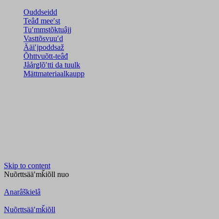
Ouddseidd
Teâđ meeʹst
Tuʹmmstõktuâjj
Vasttõsvuuʹd
Ääiʹjpoddsaž
Õhttvuõtt-teâđ
Jåårǥlõʹtti da tuulk
Mättmateriaalkaupp
Skip to content
Nuõrttsääʹmǩiõll
nuo
Anarâškielâ
Nuõrttsääʹmǩiõll