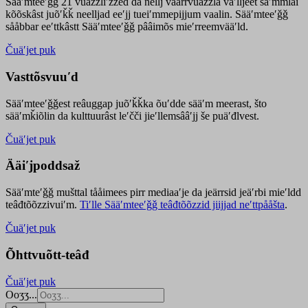
Sääʹmteeʹǧǧ 21 vuäzzliʹžžed da nellj väärrvuäzzla vaʹlljeet säʹmmlai
kõõskâst juõʹǩǩ neelljad eeʹjj tueiʹmmepijjum vaalin. Sääʹmteeʹǧǧ
sååbbar eeʹttkâstt Sääʹmteeʹǧǧ pââimõs mieʹrreemvääʹld.
Čuäʹjet puk
Vasttõsvuuʹd
Sääʹmteeʹǧǧest
reâuggap
juõʹǩǩka
õuʹdde
sääʹm meer
ast
, što
sääʹmǩiõlin da kulttuurâst leʹčči jieʹllemsââʹjj še puäʹđlvest.
Čuäʹjet puk
Ääiʹjpoddsaž
Sääʹmteʹǧǧ mušttal tååimees pirr mediaaʹje da jeärrsid jeäʹrbi mieʹldd
teâđtõõzzivuiʹm.
Tiʹlle Sääʹmteeʹǧǧ teâđtõõzzid jiijjad neʹttpååšta
.
Čuäʹjet puk
Õhttvuõtt-teâđ
Čuäʹjet puk
Ooʒʒ...