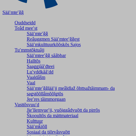
Sääʹmteʹǧǧ
Ouddseidd
Teâđ meeʹst
Sääʹmteʹǧǧ
Reâuggmen Sääʹmteeʹǧǧest
Sääʹmkulttuurkõõskõs Sajos
Tuʹmmstõktuâjj
Sääʹmteeʹǧǧ sååbbar
Halltõs
Saaǥǥjååʹđteei
Luʹvddkååʹdd
Vaaldâšm
Vaal
Sääʹmteʹǧǧlääʹjj meâldlaž õhttsažtåimmam- da
saǥstõõllâmõõlǥtõs
Jeeʹres tåimmorgaan
Vasttõsvuuʹd
Jieʹllemvueʹjj, vuõiggâdvuõtt da pirrõs
Škooultõs da mättmateriaal
Kulttuur
Sääʹmǩiõll
Sosiaal da tiõrvâsvuõtt