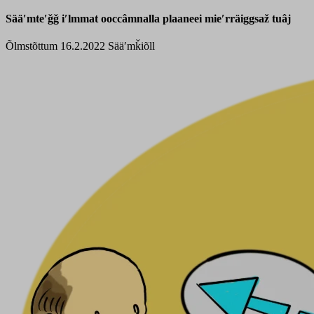
Sääʹmteʹǧǧ iʹlmmat ooccâmnalla plaaneei mieʹrräiggsaž tuâj
Õlmstõttum 16.2.2022
Sääʹmǩiõll