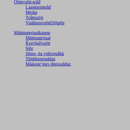
Õhttvuõtt-teâđ
Laasktemteâđ
Media
Teâttsuõjj
Vuällamvuõttčiõlǥtõs
Mättmateriaalkaupp
Mättmateriaal
Ǩeerjlažvuõtt
Siõr
Jiõnn- da videoruâkk
Tiõddumouddaz
Määusteʹmes digiouddaz