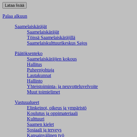
Palaa alkuun
Saamelaiskäräjät
Saamelaiskäräjät
Töissä Saamelaiskäräjillä
Saamelaiskulttuuri­keskus Sajos
Päätöksenteko
Saamelaiskäräjien kokous
Hallitus
Puheenjohtaja
Lautakunnat
Hallinto
Yhteistoiminta- ja neuvotteluvelvoite
Muut toimielimet
Vastuualueet
Elinkeinot, oikeus ja ympäristö
Koulutus ja oppimateriaali
Kulttuuri
Saamen kielet
Sosiaali ja terveys
Kansainvälinen työ