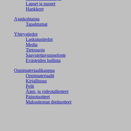
Lapset ja nuoret
Hankkeet
Ajankohtaista
Tapahtumat
Yhteystiedot
Laskutustiedot
Media
Tietosuoja
Saavutettavuusseloste
Evästeiden hallinta
Oppimateriaalikauppa
Oppimateriaalit
Kirjallisuus
Pelit
Ääni- ja videotallenteet
Painotuotteet
Maksuttomat digituotteet