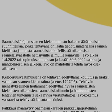
Saamelaiskäräjien saamen kielen toimisto hakee määräaikaista
suunnittelijaa, jonka tehtävänä on laatia tiedotusmateriaalia saamen
kielilaista ja muista saamelaisten kielellisistä oikeuksista
saamelaisväestölle nettisivuille ja muille kanaville. Työ alkaa
1.4.2022 tai sopimuksen mukaan ja kestää 30.6.2022 saakka ja
mahdollisesti sen jälkeen. Työ on mahdollista tehdä myös osa-
aikaisena.
Kelpoisuusvaatimuksena on tehtävän edellyttämä koulutus ja lisäksi
vaaditaan saamen kielen taitoa (asetus 1727/95). Tehtävän
menestyksellinen hoitaminen edellyttää hyvää saamelaisten
kielellisten oikeuksien, saamelaiskulttuurin ja hallinnollisten
tehtävien tuntemusta sekä hyviä viestintätaitoja. Työkokemus
vastaavista tehtävistä katsotaan eduksi.
Palkkaus määräytyy Saamelaiskäräjien palkkausjärjestelmän