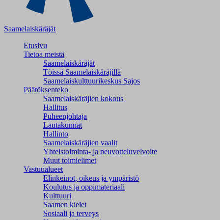
Saamelaiskäräjät
Etusivu
Tietoa meistä
Saamelaiskäräjät
Töissä Saamelaiskäräjillä
Saamelaiskulttuuri­keskus Sajos
Päätöksenteko
Saamelaiskäräjien kokous
Hallitus
Puheenjohtaja
Lautakunnat
Hallinto
Saamelaiskäräjien vaalit
Yhteistoiminta- ja neuvotteluvelvoite
Muut toimielimet
Vastuualueet
Elinkeinot, oikeus ja ympäristö
Koulutus ja oppimateriaali
Kulttuuri
Saamen kielet
Sosiaali ja terveys