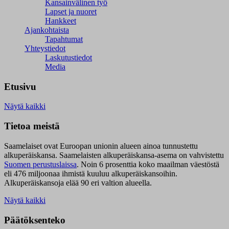
Kansainvälinen työ
Lapset ja nuoret
Hankkeet
Ajankohtaista
Tapahtumat
Yhteystiedot
Laskutustiedot
Media
Etusivu
Näytä kaikki
Tietoa meistä
Saamelaiset ovat Euroopan unionin alueen ainoa tunnustettu
alkuperäiskansa. Saamelaisten alkuperäiskansa-asema on vahvistettu
Suomen perustuslaissa
.
Noin 6 prosenttia koko maailman väestöstä
eli 476 miljoonaa ihmistä kuuluu alkuperäiskansoihin.
Alkuperäiskansoja elää 90 eri valtion alueella.
Näytä kaikki
Päätöksenteko