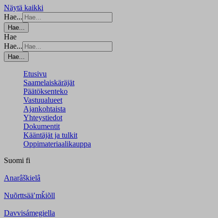
Näytä kaikki
Hae...
Hae...
Hae
Hae...
Hae...
Etusivu
Saamelaiskäräjät
Päätöksenteko
Vastuualueet
Ajankohtaista
Yhteystiedot
Dokumentit
Kääntäjät ja tulkit
Oppimateriaalikauppa
Suomi
fi
Anarâškielâ
Nuõrttsääʹmǩiõll
Davvisámegiella