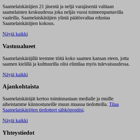
Saamelaiskäräjien 21 jäsentä ja neljä varajäsentä valitaan
saamelaisten keskuudessa joka neljäs vuosi toimeenpantavilla
vaaleilla. Saamelaiskäräjien ylintä päätösvaltaa edustaa
Saamelaiskäräjien kokous.
Näytä kaikki
Vastuualueet
Saamelaiskäräjillä t
eemme töitä koko saamen kansan eteen, jotta
saamen kielillä ja kulttuurilla olisi elintilaa myös tulevaisuudessa.
Näytä kaikki
Ajankohtaista
Saamelaiskäräjät kertoo toiminnastaan medialle ja muille
aiheistamme kiinnostuneille muun muassa tiedotteilla.
Tilaa
Saamelaiskäräjien tiedotteet sähköpostiisi
.
Näytä kaikki
Yhteystiedot