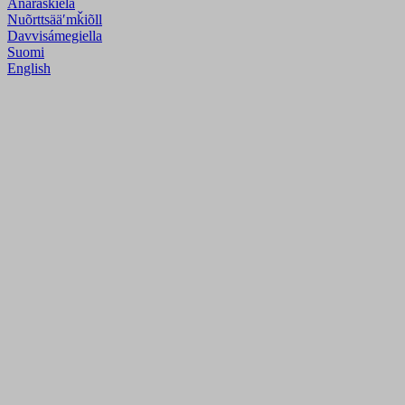
Anarâškielâ
Nuõrttsääʹmǩiõll
Davvisámegiella
Suomi
English