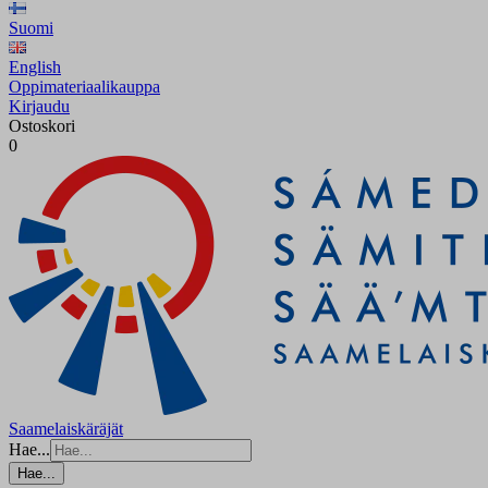
Suomi
English
Oppimateriaalikauppa
Kirjaudu
Ostoskori
0
Saamelaiskäräjät
Hae...
Hae...