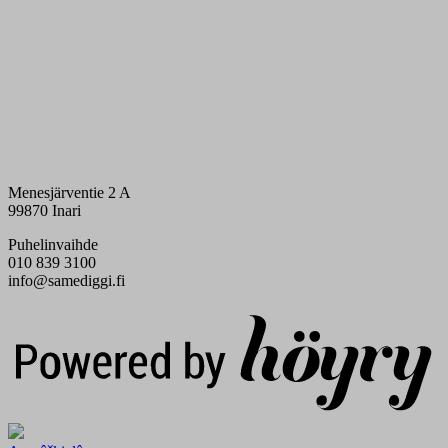
Menesjärventie 2 A
99870 Inari
Puhelinvaihde
010 839 3100
info@samediggi.fi
Digi- ja mainostoimisto Höyry Rovaniemi ja Oulu