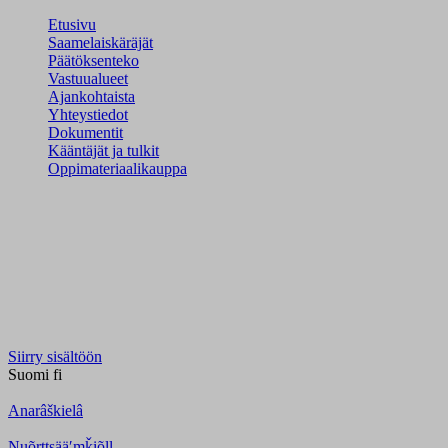
Etusivu
Saamelaiskäräjät
Päätöksenteko
Vastuualueet
Ajankohtaista
Yhteystiedot
Dokumentit
Kääntäjät ja tulkit
Oppimateriaalikauppa
Siirry sisältöön
Suomi
fi
Anarâškielâ
Nuõrttsääʹmǩiõll