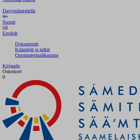
Davvisámegiella
Suomi
English
Dokumentit
Kääntäjät ja tulkit
Oppimateriaalikauppa
Kirjaudu
Ostoskori
0