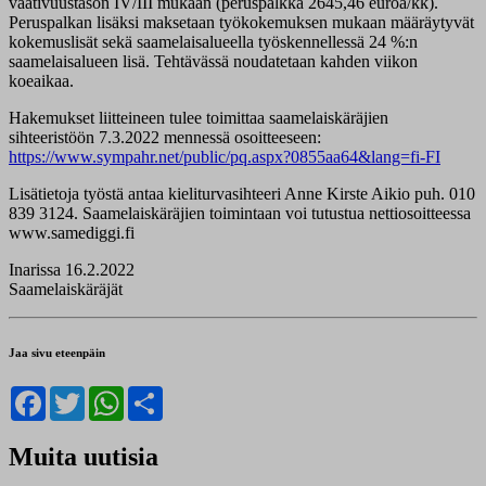
vaativuustason IV/III mukaan (peruspalkka 2645,46 euroa/kk).
Peruspalkan lisäksi maksetaan työkokemuksen mukaan määräytyvät
kokemuslisät sekä saamelaisalueella työskennellessä 24 %:n
saamelaisalueen lisä. Tehtävässä noudatetaan kahden viikon
koeaikaa.
Hakemukset liitteineen tulee toimittaa saamelaiskäräjien
sihteeristöön 7.3.2022 mennessä osoitteeseen:
https://www.sympahr.net/public/pq.aspx?0855aa64&lang=fi-FI
Lisätietoja työstä antaa kieliturvasihteeri Anne Kirste Aikio puh. 010
839 3124. Saamelaiskäräjien toimintaan voi tutustua nettiosoitteessa
www.samediggi.fi
Inarissa 16.2.2022
Saamelaiskäräjät
Jaa sivu eteenpäin
Facebook
Twitter
WhatsApp
Share
Muita uutisia