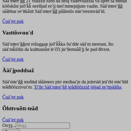
Sääʹmteeʹǧǧ 21 vuäzzliʹžžed da nellj väärrvuäzzla vaʹlljeet säʹmmlai
kõõskâst juõʹǩǩ neelljad eeʹjj tueiʹmmepijjum vaalin. Sääʹmteeʹǧǧ
sååbbar eeʹttkâstt Sääʹmteeʹǧǧ pââimõs mieʹrreemvääʹld.
Čuäʹjet puk
Vasttõsvuuʹd
Sääʹmteeʹǧǧest
reâuggap
juõʹǩǩka
õuʹdde
sääʹm meer
ast
, što
sääʹmǩiõlin da kulttuurâst leʹčči jieʹllemsââʹjj še puäʹđlvest.
Čuäʹjet puk
Ääiʹjpoddsaž
Sääʹmteʹǧǧ mušttal tååimees pirr mediaaʹje da jeärrsid jeäʹrbi mieʹldd
teâđtõõzzivuiʹm.
Tiʹlle Sääʹmteeʹǧǧ teâđtõõzzid jiijjad neʹttpååšta
.
Čuäʹjet puk
Õhttvuõtt-teâđ
Čuäʹjet puk
Ooʒʒ...