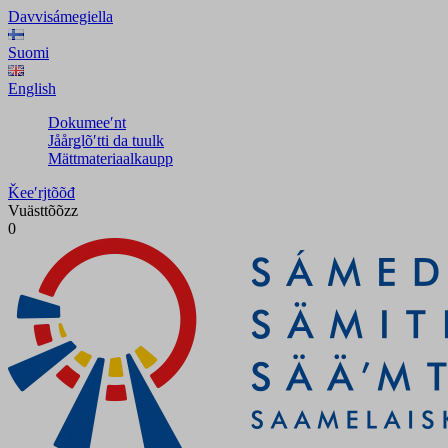
Davvisámegiella
Suomi
English
Dokumeeʹnt
Jåårǥlõʹtti da tuulk
Mättmateriaalkaupp
Ǩeeʹrjtõõđ
Vuästtõõzz
0