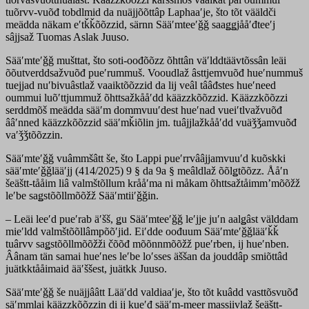
tuõrvv-vuõđ tobdlmid da nuäjjõõttâp Laphaaʹje, što tõt vääldči
meädda näkam eʹtǩǩõõzzid, särnn Sääʹmteeʹǧǧ saaǥǥjååʹđteeʹj
sâjjsaž Tuomas Aslak Juuso.
Sääʹmteʹǧǧ mušttat, što soti-oođõõzz õhttân väʹlddtäävtõssân leäi
õõutverddsažvuõđ pueʹrummuš. Vooudlaž âsttjemvuõđ hueʹnummuš
tuejjad nuʹbivuâstlaž vaaiktõõzzid da lij veâl tââđstes hueʹneed
oummui luõʹttjummuž õhttsažkååʹdd kääzzkõõzzid. Kääzzkõõzzi
serddmõš meädda sääʹm dommvuuʹdest hueʹnad vueiʹtlvažvuõđ
ââʹnned kääzzkõõzzid sääʹmǩiõlin jm. tuâjjlažkååʹdd vuäǯǯamvuõđ
vaʹǯǯtõõzzin.
Sääʹmteʹǧǧ vuâmmšâtt še, što Lappi pueʹrrvââjjamvuuʹd kuõskki
sääʹmteʹǧǧlääʹjj (414/2025) 9 § da 9a § meâldlaž õõlǥtõõzz. Ååʹn
šeäštt-tååim liâ valmštõllum krååʹma ni måkam õhttsažtåimmʼmõõžž
leʹbe saǥstõõllmõõžž Sääʹmtiiʹǧǧin.
– Leäi leeʹd pueʹrab äʹšš, ǥu Sääʹmteeʹǧǧ leʹjje juʹn aalǥâst välddam
mieʹldd valmštõõllâmpõõʹjid. Eiʹdde oođuum Sääʹmteʹǧǧlääʹǩǩ
tuârvv saǥstõõllmõõžži čõõđ mõõnnmõõžž pueʹrben, ij hueʹnben.
Âânam tän samai hueʹnes leʹbe loʹsses äššan da jouddâp smiõttâd
juätkktååimaid ääʹššest, juätkk Juuso.
Sääʹmteʹǧǧ še nuäjjââtt Lääʹdd valdiaaʹje, što tõt kuâdd vasttõsvuõđ
säʹmmlai kääzzkõõzzin di ij kueʹđ sääʹm-meer massiivlaž šeäštt-