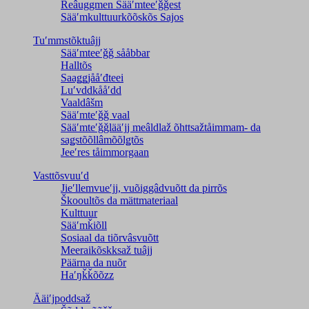
Reâuggmen Sääʹmteeʹǧǧest
Sääʹmkulttuurkõõskõs Sajos
Tuʹmmstõktuâjj
Sääʹmteeʹǧǧ sååbbar
Halltõs
Saaǥǥjååʹđteei
Luʹvddkååʹdd
Vaaldâšm
Sääʹmteʹǧǧ vaal
Sääʹmteʹǧǧlääʹjj meâldlaž õhttsažtåimmam- da
saǥstõõllâmõõlǥtõs
Jeeʹres tåimmorgaan
Vasttõsvuuʹd
Jieʹllemvueʹjj, vuõiggâdvuõtt da pirrõs
Škooultõs da mättmateriaal
Kulttuur
Sääʹmǩiõll
Sosiaal da tiõrvâsvuõtt
Meeraikõskksaž tuâjj
Päärna da nuõr
Haʹŋǩǩõõzz
Ääiʹjpoddsaž