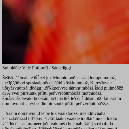
Snimldõk: Ville Fofonoff / Sámediggi
Šeäštt-tååimain eʹtǩǩeet jm. Muonio puõccisââʹj loopptummuž,
jueʹlǧǧõõvvi spesiaalpuõccihååid kõskkummuž, Karesâvvan
tiõrvâsvuõttsâjldõõǥǥ juõʹǩǩpeivvsa tåimmʼmõõžž ǩidd piijjmõõžž
di Âʹvvel pirrsuutk piʹštti peiʹvvrõõttmõõžž mottmõõžž
ǩiirâsvuâsttavälddmõššân, täʹl mäʹtǩǩ leʹčči âlddsin 500 ǩm sääʹm
dommvuuʹd tâʹvvbeäʹlin pirrsuutk piʹštti peiʹvvrõõttmõʹšše.
– Sääʹm dommvuuʹd leʹbe tok vaaiktõõzzi mieʹldd vuällai
kääzzkõõzzid tillʼlõõvi šeäštt-tååim vaaikte toolkteʹmmen lokku
vääʹldeeʹl sääʹm-meer juʹn valmmša hueʹnab sââʹjj sosiaal- da
tiõrvâsvuõtthuâlast. Kääzzkõõzzi karssmõš vaaikat pâi oummui