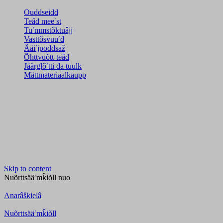
Ouddseidd
Teâđ meeʹst
Tuʹmmstõktuâjj
Vasttõsvuuʹd
Ääiʹjpoddsaž
Õhttvuõtt-teâđ
Jåårǥlõʹtti da tuulk
Mättmateriaalkaupp
Skip to content
Nuõrttsääʹmǩiõll
nuo
Anarâškielâ
Nuõrttsääʹmǩiõll