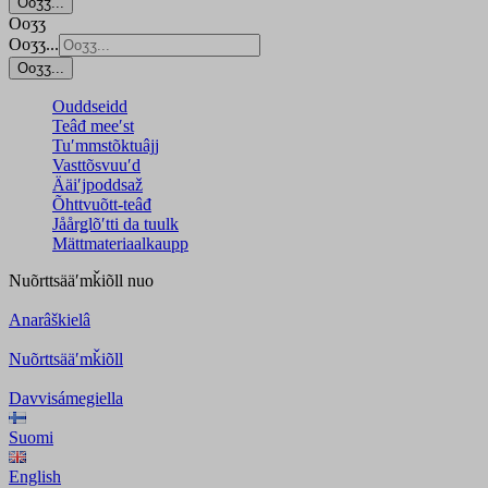
Ooʒʒ...
Ooʒʒ
Ooʒʒ...
Ooʒʒ...
Ouddseidd
Teâđ meeʹst
Tuʹmmstõktuâjj
Vasttõsvuuʹd
Ääiʹjpoddsaž
Õhttvuõtt-teâđ
Jåårǥlõʹtti da tuulk
Mättmateriaalkaupp
Nuõrttsääʹmǩiõll
nuo
Anarâškielâ
Nuõrttsääʹmǩiõll
Davvisámegiella
Suomi
English