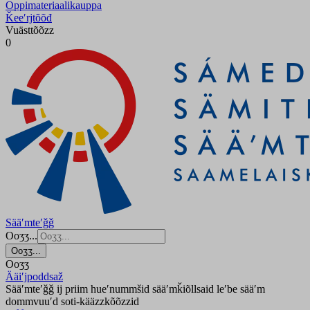
Oppimateriaalikauppa
Ǩeeʹrjtõõđ
Vuästtõõzz
0
Sääʹmteʹǧǧ
Ooʒʒ...
Ooʒʒ...
Ooʒʒ
Ääiʹjpoddsaž
Sääʹmteʹǧǧ ij priim hueʹnummšid sääʹmǩiõllsaid leʹbe sääʹm
dommvuuʹd soti-kääzzkõõzzid