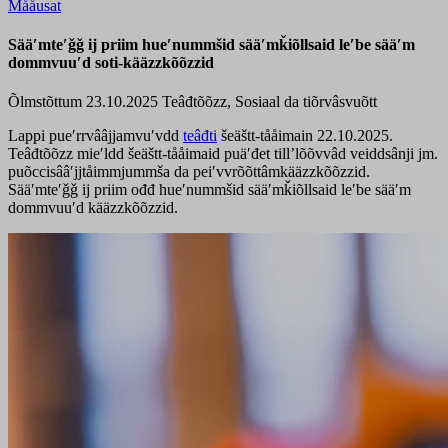
Mååusat
Sääʹmteʹǧǧ ij priim hueʹnummšid sääʹmǩiõllsaid leʹbe sääʹm
dommvuuʹd soti-kääzzkõõzzid
Õlmstõttum 23.10.2025
Teâđtõõzz, Sosiaal da tiõrvâsvuõtt
Lappi pueʹrrvââjjamvuʹvdd
teâđti
šeäštt-tååimain 22.10.2025.
Teâđtõõzz mieʹldd šeäštt-tååimaid puäʹđet tillʼlõõvvâd veiddsânji jm.
puõccisââʹjjtåimmjummša da peiʹvvrõõttâmkääzzkõõzzid.
Sääʹmteʹǧǧ ij priim ođđ hueʹnummšid sääʹmǩiõllsaid leʹbe sääʹm
dommvuuʹd kääzzkõõzzid.