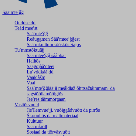
Sääʹmteʹǧǧ
Ouddseidd
Teâđ meeʹst
Sääʹmteʹǧǧ
Reâuggmen Sääʹmteeʹǧǧest
Sääʹmkulttuurkõõskõs Sajos
Tuʹmmstõktuâjj
Sääʹmteeʹǧǧ sååbbar
Halltõs
Saaǥǥjååʹđteei
Luʹvddkååʹdd
Vaaldâšm
Vaal
Sääʹmteʹǧǧlääʹjj meâldlaž õhttsažtåimmam- da
saǥstõõllâmõõlǥtõs
Jeeʹres tåimmorgaan
Vasttõsvuuʹd
Jieʹllemvueʹjj, vuõiggâdvuõtt da pirrõs
Škooultõs da mättmateriaal
Kulttuur
Sääʹmǩiõll
Sosiaal da tiõrvâsvuõtt