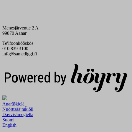
Menesjärventie 2 A
99870 Aanar
Teʹlfoonkõõskõs
010 839 3100
info@samediggi.fi
Digi- ja mainostoimisto Höyry Rovaniemi ja Oulu
Anarâškielâ
Nuõrttsääʹmǩiõll
Davvisámegiella
Suomi
English