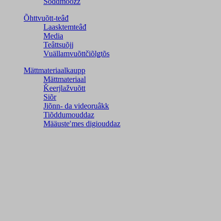
Šõddmõõžž
Õhttvuõtt-teâđ
Laasktemteâđ
Media
Teâttsuõjj
Vuällamvuõttčiõlǥtõs
Mättmateriaalkaupp
Mättmateriaal
Ǩeerjlažvuõtt
Siõr
Jiõnn- da videoruâkk
Tiõddumouddaz
Määusteʹmes digiouddaz