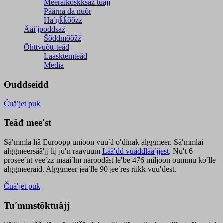
Meeraikõskksaž tuâjj
Päärna da nuõr
Haʹŋǩǩõõzz
Ääiʹjpoddsaž
Šõddmõõžž
Õhttvuõtt-teâđ
Laasktemteâđ
Media
Ouddseidd
Čuäʹjet puk
Teâđ meeʹst
Säʹmmla liâ Euroopp unioon vuuʹd oʹdinak alggmeer. Säʹmmlai
alggmeersââʹjj lij juʹn raavuum
Lääʹdd vuâđđlääʹjjest
. Nuʹt 6
proseeʹnt veeʹzz maaiʹlm naroodâst leʹbe 476 miljoon oummu koʹlle
alggmeeraid. Alggmeer jeäʹlle 90 jeeʹres riikk vuuʹdest.
Čuäʹjet puk
Tuʹmmstõktuâjj