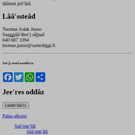
tååimai juõʹljid.
Lââʹssteâđ
Tuomas Aslak Juuso
Saaǥǥjååʹđteeʹj sâjjsaž
040 687 3394
tuomas.juuso@samediggi.fi
Jueʹjj seeid ooudårra
Facebook
Twitter
WhatsApp
Share
Jeeʹres ođđâz
Palaa alkuun
Sääʹmteʹǧǧ
Sääʹmteʹǧǧ